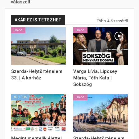
válaszolt
AKÁR EZ IS TETSZHET
Több A Szerzőtől
HAZAI
HAZAI
Szerda-Helytörténelem
Varga Lívia, Lipcsey
33. | A kórház
Mária, Tóth Kata |
Sokszög
KULTÚRA
HAZAI
Megint megtelik élettel
Szerda-Helytörténelem