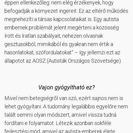
éppen ellenkezőleg: nem elég érzékenyek, hogy
befogadják a környezet ingereit. Ez az eltérő működés
megnehezíti a társas kapcsolataikat is. Egy autista
embernek problémát jelent megérteni a közösség
írott és íratlan szabályait, nehezen olvasnak
gesztusokból, mimikából és gyakran nem értik a
hasonlatokat, szófordulatokat” – így jellemzi ezt az
állapotot az AOSZ (Autisták Országos Szövetsége).
Vajon gyógyítható ez?
Mivel nem betegségről van szó, ezért sajnos nem is
lehet gyógyítani. A tudomány legalábbis egyelőre nem
talált semmi olyan módszert, amivel vissza tudná
fordítani e folyamatot. Létezik azonban sokféle
fejlesztési mód, amivel az autista emberek élete