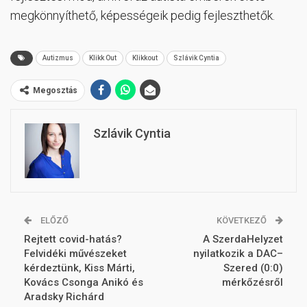
megkönnyíthető, képességeik pedig fejleszthetők.
Autizmus
Klikk Out
Klikkout
Szlávik Cyntia
Megosztás
Szlávik Cyntia
ELŐZŐ
KÖVETKEZŐ
Rejtett covid-hatás?
A SzerdaHelyzet
Felvidéki művészeket
nyilatkozik a DAC–
kérdeztünk, Kiss Márti,
Szered (0:0)
Kovács Csonga Anikó és
mérkőzésről
Aradsky Richárd