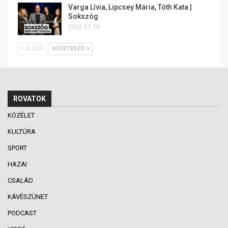
Varga Lívia, Lipcsey Mária, Tóth Kata |
Sokszög
2026.07.18.
ELŐZŐ
KÖVETKEZŐ
ROVATOK
KÖZÉLET
KULTÚRA
SPORT
HAZAI
CSALÁD
KÁVÉSZÜNET
PODCAST