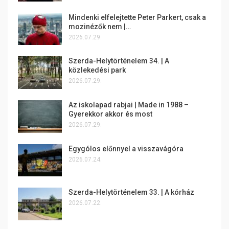
Mindenki elfelejtette Peter Parkert, csak a
mozinézők nem |…
2026.07.29.
Szerda-Helytörténelem 34. | A
közlekedési park
2026.07.29.
Az iskolapad rabjai | Made in 1988 –
Gyerekkor akkor és most
2026.07.29.
Egygólos előnnyel a visszavágóra
2026.07.24.
Szerda-Helytörténelem 33. | A kórház
2026.07.22.