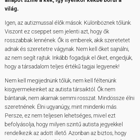
világ.
Igen, az autizmussal élők mások. Különböznek tőlünk.
Viszont ez cseppet sem jelenti azt, hogy ők
rosszabbak lennének. Ők is emberek, akik szeretetet
adnak és szeretetre vágynak. Nem kell őket sajnálni,
az nem segít rajtuk. Inkább fogadjuk el őket, engedjük,
hogy a társadalom teljes értékű tagjai legyenek!
Nem kell megijednünk tőlük, nem kell féltenünk
kisgyermekeinket az autista társaiktól. Ők nem
bántanak, nem akarnak semmi rosszat. Mindössze élni
szeretnének. Élni ugyanúgy, mint mindenki más.
Persze, ez nem teljesen lehetséges, mivel ezt
befolyásolja, hogy milyen szintű autista jegyekkel
rendelkezik az adott illető. Azonban az biztos, hogy