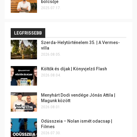
bölcsője
2025.07.17.
LEGFRISSEBB
Szerda-Helytörténelem 35. | A Vermes-
villa
2026.08.05.
Költők és díjak | Könyvjelző Flash
2026.08.04.
Menyhárt Dodi vendége Jónás Attila |
Magunk között
2026.08.01.
Odüsszeia – Nolan ismét odacsap |
Filmes
2026.07.30.