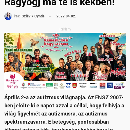
Ragyogj ma te is kékben!
2022.04.02.
Írta:
Szlávik Cyntia
Reklám
Április 2-a az autizmus világnapja. Az ENSZ 2007-
ben jelölte ki e napot azzal a céllal, hogy felhívja a
világ figyelmét az autizmusra, az autizmus
spektrumzavarra. E betegség, pontosabban
állapot színe a kék, így ilyenkor kékbe borul a