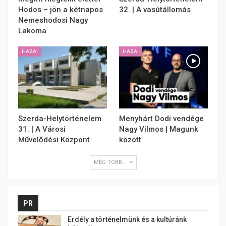
Hodos – jön a kétnapos
32. | A vasútállomás
Nemeshodosi Nagy
Lakoma
HAZAI
HAZAI
Szerda-Helytörténelem
Menyhárt Dodi vendége
31. | A Városi
Nagy Vilmos | Magunk
Művelődési Központ
között
MÉG TÖBB...
PR
Erdély a történelmünk és a kultúránk