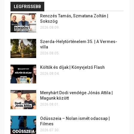
LEGFRISSEBB
Renczés Tamás, Szmatana Zoltán |
Sokszög
2026.08.09.
Szerda-Helytörténelem 35. | A Vermes-
villa
2026.08.05.
Költők és díjak | Könyvjelző Flash
2026.08.04.
Menyhárt Dodi vendége Jónás Attila |
Magunk között
2026.08.01.
Odüsszeia – Nolan ismét odacsap |
Filmes
2026.07.30.