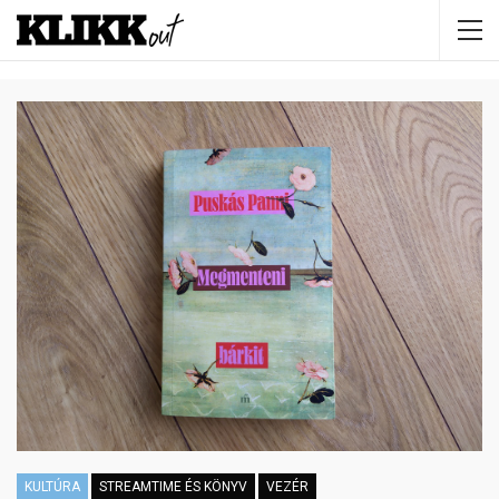
KULTÚRA
STREAMTIME ÉS KÖNYV
VEZÉR