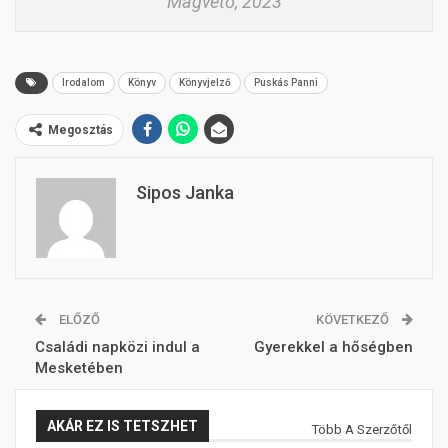
Magvető, 2023
Irodalom
Könyv
Könyvjelző
Puskás Panni
Megosztás
Sipos Janka
ELŐZŐ
KÖVETKEZŐ
Családi napközi indul a
Gyerekkel a hőségben
Mesketében
AKÁR EZ IS TETSZHET
Több A Szerzőtől