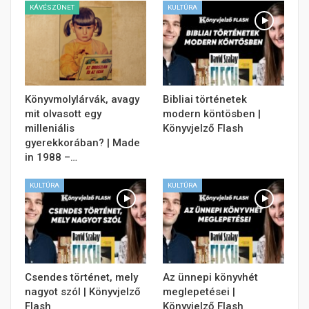
KÁVÉSZÜNET
KULTÚRA
Könyvmolylárvák, avagy
Bibliai történetek
mit olvasott egy
modern köntösben |
milleniális
Könyvjelző Flash
gyerekkorában? | Made
in 1988 –…
KULTÚRA
KULTÚRA
Csendes történet, mely
Az ünnepi könyvhét
nagyot szól | Könyvjelző
meglepetései |
Flash
Könyvjelző Flash