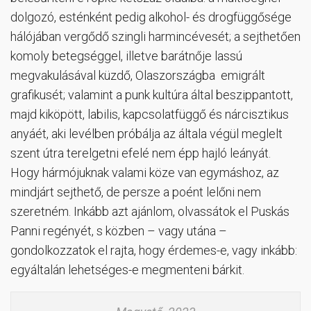
dolgozó, esténként pedig alkohol- és drogfüggősége
hálójában vergődő szingli harmincévesét; a sejthetően
komoly betegséggel, illetve barátnője lassú
megvakulásával küzdő, Olaszországba emigrált
grafikusét; valamint a punk kultúra által beszippantott,
majd kiköpött, labilis, kapcsolatfüggő és nárcisztikus
anyáét, aki levélben próbálja az általa végül meglelt
szent útra terelgetni efelé nem épp hajló leányát.
Hogy hármójuknak valami köze van egymáshoz, az
mindjárt sejthető, de persze a poént lelőni nem
szeretném. Inkább azt ajánlom, olvassátok el Puskás
Panni regényét, s közben – vagy utána –
gondolkozzatok el rajta, hogy érdemes-e, vagy inkább:
egyáltalán lehetséges-e megmenteni bárkit.