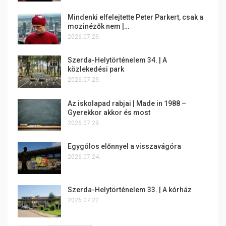
Mindenki elfelejtette Peter Parkert, csak a
mozinézők nem |…
2026.07.29.
Szerda-Helytörténelem 34. | A
közlekedési park
2026.07.29.
Az iskolapad rabjai | Made in 1988 –
Gyerekkor akkor és most
2026.07.29.
Egygólos előnnyel a visszavágóra
2026.07.24.
Szerda-Helytörténelem 33. | A kórház
2026.07.22.