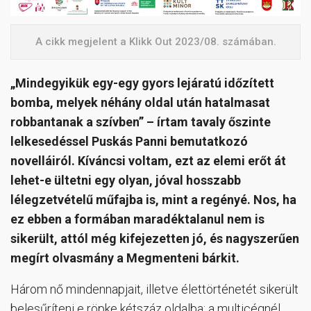
A cikk megjelent a Klikk Out 2023/08. számában.
„Mindegyikük egy-egy gyors lejáratú időzített
bomba, melyek néhány oldal után hatalmasat
robbantanak a szívben” – írtam tavaly őszinte
lelkesedéssel Puskás Panni bemutatkozó
novelláiról. Kíváncsi voltam, ezt az elemi erőt át
lehet-e ültetni egy olyan, jóval hosszabb
lélegzetvételű műfajba is, mint a regényé. Nos, ha
ez ebben a formában maradéktalanul nem is
sikerült, attól még kifejezetten jó, és nagyszerűen
megírt olvasmány a Megmenteni bárkit.
Három nő mindennapjait, illetve élettörténetét sikerült
belesűríteni e röpke kétszáz oldalba: a multicégnél