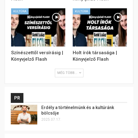
KULTÚRA
KULTÚRA
Színészettől versírásig |
Holt írók társasága |
Könyvjelző Flash
Könyvjelző Flash
MÉG TÖBB...
PR
Erdély a történelmünk és a kultúránk
bölcsője
2025.07.17.