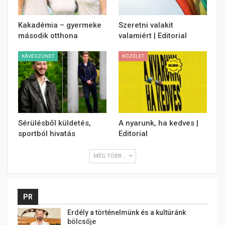
Kakadémia – gyermeke
Szeretni valakit
második otthona
valamiért | Editorial
KÁVÉSZÜNET
KÖZÉLET
Sérülésből küldetés,
A nyarunk, ha kedves |
sportból hivatás
Editorial
MÉG TÖBB...
PR
Erdély a történelmünk és a kultúránk
bölcsője