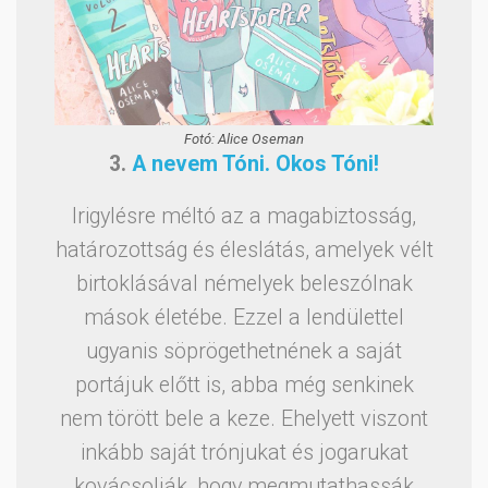
Fotó: Alice Oseman
3.
A nevem Tóni. Okos Tóni!
Irigylésre méltó az a magabiztosság,
határozottság és éleslátás, amelyek vélt
birtoklásával némelyek beleszólnak
mások életébe. Ezzel a lendülettel
ugyanis söprögethetnének a saját
portájuk előtt is, abba még senkinek
nem törött bele a keze. Ehelyett viszont
inkább saját trónjukat és jogarukat
kovácsolják, hogy megmutathassák