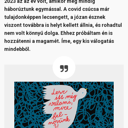
2023 az az év volt, amikor még mindig
háborúztunk egymással. A covid csúcsa már
tulajdonképpen lecsengett, a józan észnek
viszont továbbra is helyt kellett állnia, és rohadtul
nem volt könnyű dolga. Ehhez próbáltam én is
hozzátenni a magamét. Íme, egy kis válogatás
mindebből.