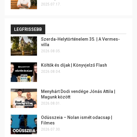
2025.07.17.
LEGFRISSEBB
Szerda-Helytörténelem 35. | A Vermes-
villa
2026.08.05.
Költők és díjak | Könyvjelző Flash
2026.08.04.
Menyhárt Dodi vendége Jónás Attila |
Magunk között
2026.08.01.
Odüsszeia – Nolan ismét odacsap |
Filmes
2026.07.30.