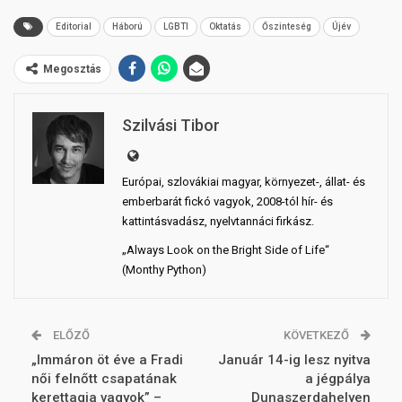
Editorial
Háború
LGBTI
Oktatás
Őszinteség
Újév
Megosztás
Szilvási Tibor
Európai, szlovákiai magyar, környezet-, állat- és
emberbarát fickó vagyok, 2008-tól hír- és
kattintásvadász, nyelvtannáci firkász.
„Always Look on the Bright Side of Life“
(Monthy Python)
ELŐZŐ
KÖVETKEZŐ
„Immáron öt éve a Fradi
Január 14-ig lesz nyitva
női felnőtt csapatának
a jégpálya
kerettagja vagyok” –
Dunaszerdahelyen