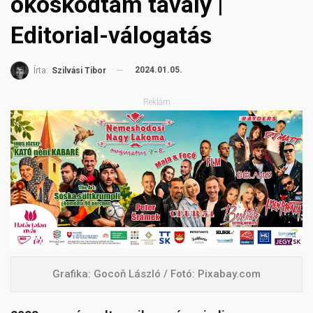
okoskodtam tavaly |
Editorial-válogatás
2024.01.05.
Írta:
Szilvási Tibor
Reklám
Grafika: Gocoň László / Fotó: Pixabay.com