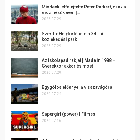
Mindenki elfelejtette Peter Parkert, csak a
mozinézők nem |…
2026.07.29.
Szerda-Helytörténelem 34. | A
közlekedési park
2026.07.29.
Az iskolapad rabjai | Made in 1988 –
Gyerekkor akkor és most
2026.07.29.
Egygólos előnnyel a visszavágóra
2026.07.24.
Supergirl (power) | Filmes
2026.07.16.