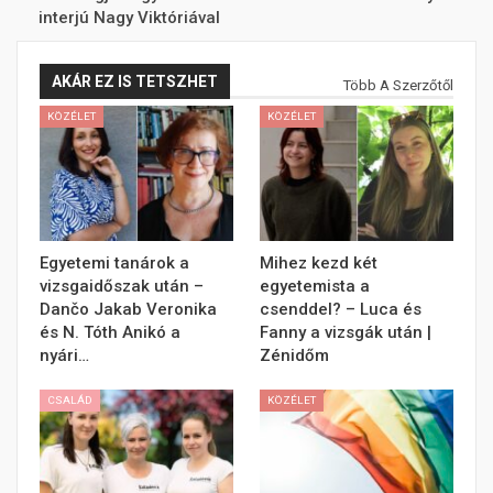
interjú Nagy Viktóriával
AKÁR EZ IS TETSZHET
Több A Szerzőtől
KÖZÉLET
KÖZÉLET
Egyetemi tanárok a
Mihez kezd két
vizsgaidőszak után –
egyetemista a
Dančo Jakab Veronika
csenddel? – Luca és
és N. Tóth Anikó a
Fanny a vizsgák után |
nyári…
Zénidőm
CSALÁD
KÖZÉLET