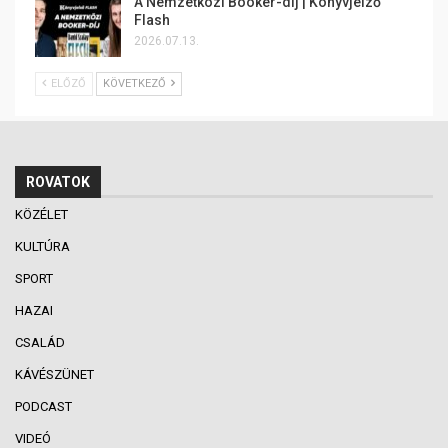
A Nemzetközi Booker-díj | Könyvjelző
Flash
2026.07.13.
ELŐZŐ
KÖVETKEZŐ
ROVATOK
KÖZÉLET
KULTÚRA
SPORT
HAZAI
CSALÁD
KÁVÉSZÜNET
PODCAST
VIDEÓ