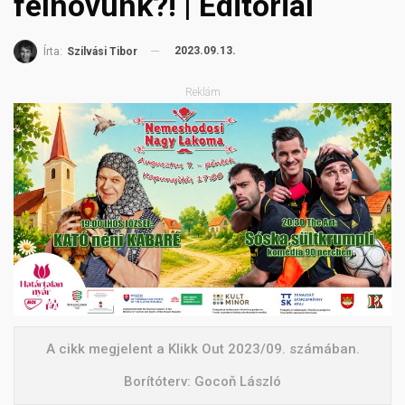
felnövünk?! | Editorial
2023.09.13.
Írta:
Szilvási Tibor
Reklám
A cikk megjelent a Klikk Out 2023/09. számában.
Borítóterv: Gocoň László