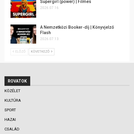
Supergirl (power) | Filmes
2026.07.16.
A Nemzetközi Booker-díj | Könyvjelző
Flash
2026.07.13.
ELŐZŐ
KÖVETKEZŐ
ROVATOK
KÖZÉLET
KULTÚRA
SPORT
HAZAI
CSALÁD