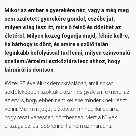
Mikor az ember a gyerekére néz, vagy a még meg
sem született gyerekére gondol, eszébe jut,
milyen világ lesz itt, mire ő felnő és dönthet az
életéről. Milyen közeg fogadja majd, félnie kell-e,
ha bárhogy is dönt, és amire a szülő talán
leginkább befolyással tud lenni, milyen színvonalú
szellemi/érzelmi eszköztára lesz ahhoz, hogy
bármiről is döntsön.
Közel 35 éve élünk demokráciában, amit sokan
sokféleképpen szoktak ekézni, és gyakran felmerül az
az érv is, hogy ebben nem kellene mindenkinek részt
venni. Mármint jogot biztosítani mindenkinek arra,
hogy részt vehessen, dönthessen. Mert a hülyék
országa ez, és jobb lenne, ha nem az maradna.