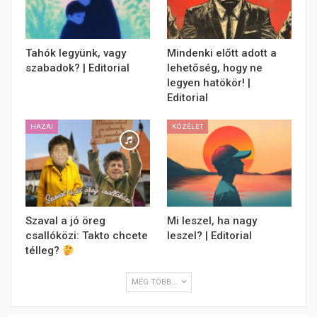
Tahók legyünk, vagy
Mindenki előtt adott a
szabadok? | Editorial
lehetőség, hogy ne
legyen hatökör! |
Editorial
HAZAI
KÖZÉLET
Szaval a jó öreg
Mi leszel, ha nagy
csallóközi: Takto chcete
leszel? | Editorial
télleg?
MÉG TÖBB...