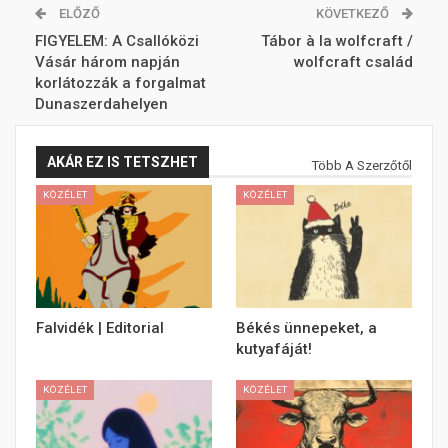
ELŐZŐ
KÖVETKEZŐ
FIGYELEM: A Csallóközi
Tábor à la wolfcraft /
Vásár három napján
wolfcraft család
korlátozzák a forgalmat
Dunaszerdahelyen
AKÁR EZ IS TETSZHET
Több A Szerzőtől
KÖZÉLET
KÖZÉLET
Falvidék | Editorial
Békés ünnepeket, a
kutyafáját!
KÖZÉLET
KÖZÉLET