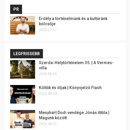
PR
Erdély a történelmünk és a kultúránk
bölcsője
2025.07.17.
LEGFRISSEBB
Szerda-Helytörténelem 35. | A Vermes-
villa
2026.08.05.
Költők és díjak | Könyvjelző Flash
2026.08.04.
Menyhárt Dodi vendége Jónás Attila |
Magunk között
2026.08.01.