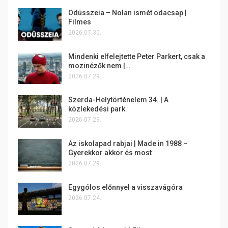
Odüsszeia – Nolan ismét odacsap |
Filmes
2026.07.30.
Mindenki elfelejtette Peter Parkert, csak a
mozinézők nem |…
2026.07.29.
Szerda-Helytörténelem 34. | A
közlekedési park
2026.07.29.
Az iskolapad rabjai | Made in 1988 –
Gyerekkor akkor és most
2026.07.29.
Egygólos előnnyel a visszavágóra
2026.07.24.