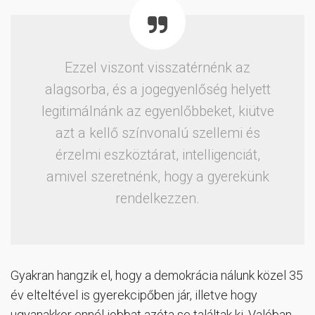
Ezzel viszont visszatérnénk az
alagsorba, és a jogegyenlőség helyett
legitimálnánk az egyenlőbbeket, kiütve
azt a kellő színvonalú szellemi és
érzelmi eszköztárat, intelligenciát,
amivel szeretnénk, hogy a gyerekünk
rendelkezzen.
Gyakran hangzik el, hogy a demokrácia nálunk közel 35
év elteltével is gyerekcipőben jár, illetve hogy
ugyanakkor ennél jobbat azóta se találtak ki. Valóban