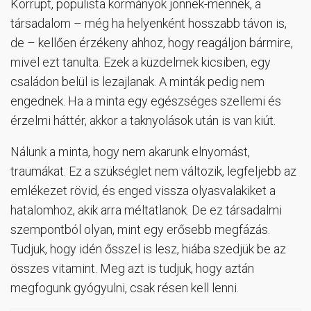
Korrupt, populista kormányok jönnek-mennek, a
társadalom – még ha helyenként hosszabb távon is,
de – kellően érzékeny ahhoz, hogy reagáljon bármire,
mivel ezt tanulta. Ezek a küzdelmek kicsiben, egy
családon belül is lezajlanak. A minták pedig nem
engednek. Ha a minta egy egészséges szellemi és
érzelmi háttér, akkor a taknyolások után is van kiút.
Nálunk a minta, hogy nem akarunk elnyomást,
traumákat. Ez a szükséglet nem változik, legfeljebb az
emlékezet rövid, és enged vissza olyasvalakiket a
hatalomhoz, akik arra méltatlanok. De ez társadalmi
szempontból olyan, mint egy erősebb megfázás.
Tudjuk, hogy idén ősszel is lesz, hiába szedjük be az
összes vitamint. Meg azt is tudjuk, hogy aztán
megfogunk gyógyulni, csak résen kell lenni.