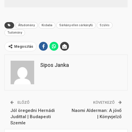
Áltudomány
Kisbaba
Sárkány ellen sárkányfű
Szülés
Tudomány
Megosztás
Sipos Janka
ELŐZŐ
KÖVETKEZŐ
Jól öregedni Hernádi
Naomi Alderman: A jövő
Judittal | Budapesti
| Könyvjelző
Szemle