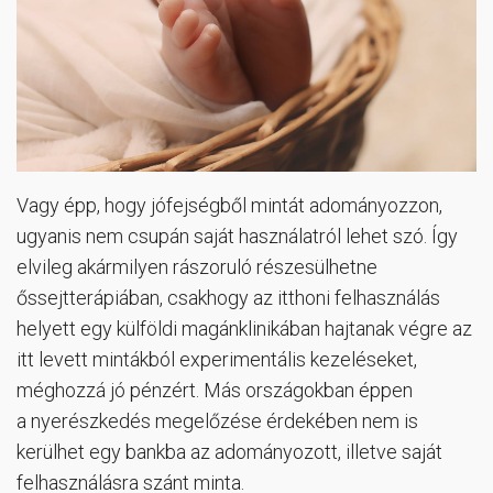
Vagy épp, hogy jófejségből mintát adományozzon,
ugyanis nem csupán saját használatról lehet szó. Így
elvileg akármilyen rászoruló részesülhetne
őssejtterápiában, csakhogy az itthoni felhasználás
helyett egy külföldi magánklinikában hajtanak végre az
itt levett mintákból experimentális kezeléseket,
méghozzá jó pénzért. Más országokban éppen
a nyerészkedés megelőzése érdekében nem is
kerülhet egy bankba az adományozott, illetve saját
felhasználásra szánt minta.