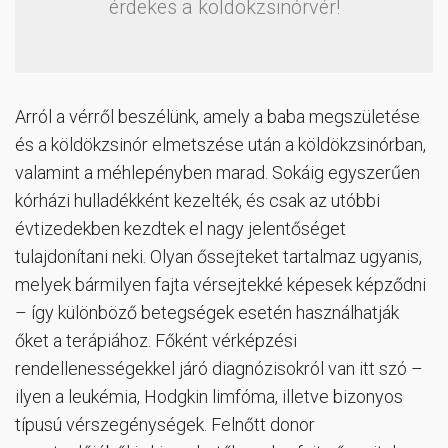
érdekes a köldökzsinórvér!
Arról a vérről beszélünk, amely a baba megszületése
és a köldökzsinór elmetszése után a köldökzsinórban,
valamint a méhlepényben marad. Sokáig egyszerűen
kórházi hulladékként kezelték, és csak az utóbbi
évtizedekben kezdtek el nagy jelentőséget
tulajdonítani neki. Olyan őssejteket tartalmaz ugyanis,
melyek bármilyen fajta vérsejtekké képesek képződni
– így különböző betegségek esetén használhatják
őket a terápiához. Főként vérképzési
rendellenességekkel járó diagnózisokról van itt szó –
ilyen a leukémia, Hodgkin limfóma, illetve bizonyos
típusú vérszegénységek. Felnőtt donor