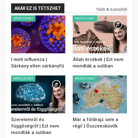
AKÁR EZ IS TETSZHET
Több A Szerzőtől
KÁVÉSZÜNET
KÁVÉSZÜNET
I mint influenza |
Állati érzékek | Ezt nem
Sárkány ellen sárkányfű
mondták a suliban
KÁVÉSZÜNET
KÁVÉSZÜNET
Szerelemről és
Már a földrajz sem a
függőségről | Ezt nem
régi! | Összeesküvők
mondták a suliban