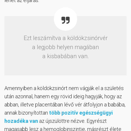
lehet az eljárás.
Ezt leszámítva a köldökzsinórvér
a legjobb helyen magában
a kisbabában van.
Amennyiben a köldökzsinórt nem vágják el a születés
után azonnal, hanem egy rövid ideig hagyják, hogy az
abban, illetve placentában lévő vér átfolyjon a babába,
annak bizonyítottan
több pozitív egészségügyi
hozadéka van
az újszülöttre nézve. Egyrészt
magasabb lesz a hemoglobinszintje, másrészt élete