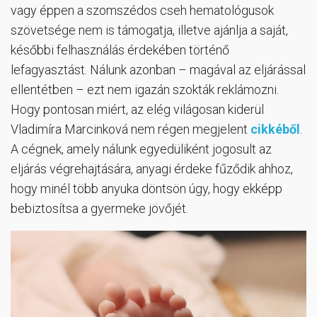
vagy éppen a szomszédos cseh hematológusok
szövetsége nem is támogatja, illetve ajánlja a saját,
későbbi felhasználás érdekében történő
lefagyasztást. Nálunk azonban – magával az eljárással
ellentétben – ezt nem igazán szokták reklámozni.
Hogy pontosan miért, az elég világosan kiderül
Vladimíra Marcinková nem régen megjelent
cikkéből
.
A cégnek, amely nálunk egyedüliként jogosult az
eljárás végrehajtására, anyagi érdeke fűződik ahhoz,
hogy minél több anyuka döntsön úgy, hogy ekképp
bebiztosítsa a gyermeke jövőjét.