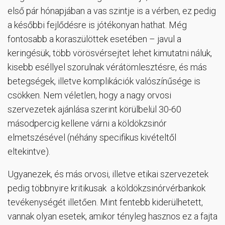
első pár hónapjában a vas szintje is a vérben, ez pedig
a későbbi fejlődésre is jótékonyan hathat. Még
fontosabb a koraszülöttek esetében – javul a
keringésük, több vörösvérsejtet lehet kimutatni náluk,
kisebb eséllyel szorulnak vérátömlesztésre, és más
betegségek, illetve komplikációk valószínűsége is
csökken. Nem véletlen, hogy a nagy orvosi
szervezetek ajánlása szerint körülbelül 30-60
másodpercig kellene várni a köldökzsinór
elmetszésével (néhány specifikus kivételtől
eltekintve).
Ugyanezek, és más orvosi, illetve etikai szervezetek
pedig többnyire kritikusak a köldökzsinórvérbankok
tevékenységét illetően. Mint fentebb kiderülhetett,
vannak olyan esetek, amikor tényleg hasznos ez a fajta