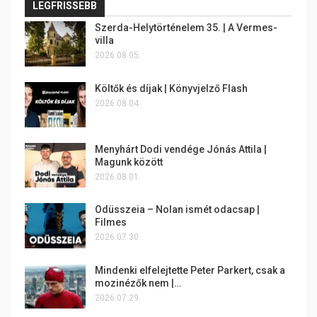
LEGFRISSEBB
Szerda-Helytörténelem 35. | A Vermes-
villa
2026.08.05.
Költők és díjak | Könyvjelző Flash
2026.08.04.
Menyhárt Dodi vendége Jónás Attila |
Magunk között
2026.08.01.
Odüsszeia – Nolan ismét odacsap |
Filmes
2026.07.30.
Mindenki elfelejtette Peter Parkert, csak a
mozinézők nem |…
2026.07.29.