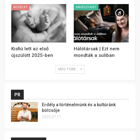
KÖZÉLET
KÁVÉSZÜNET
Kisfiú lett az első
Hálótársak | Ezt nem
újszülött 2025-ben
mondták a suliban
MÉG TÖBB...
PR
Erdély a történelmünk és a kultúránk
bölcsője
2025.07.17.