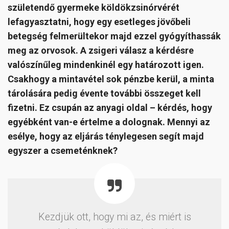
születendő gyermeke köldökzsinórvérét
lefagyasztatni, hogy egy esetleges jövőbeli
betegség felmerültekor majd ezzel gyógyíthassák
meg az orvosok. A zsigeri válasz a kérdésre
valószínűleg mindenkinél egy határozott igen.
Csakhogy a mintavétel sok pénzbe kerül, a minta
tárolására pedig évente további összeget kell
fizetni. Ez csupán az anyagi oldal – kérdés, hogy
egyébként van-e értelme a dolognak. Mennyi az
esélye, hogy az eljárás ténylegesen segít majd
egyszer a csemeténknek?
Kezdjük ott, hogy mi az, és miért is