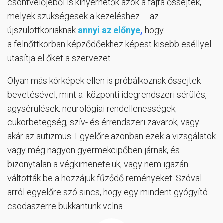
csontvelőjéből is kinyerhetők azok a fajta őssejtek,
melyek szükségesek a kezeléshez – az
újszülöttkoriaknak
annyi az előnye
,
hogy
a felnőttkorban képződőekhez képest kisebb eséllyel
utasítja el őket a szervezet.
Olyan más kórképek ellen is próbálkoznak őssejtek
bevetésével, mint a központi idegrendszeri sérülés,
agysérülések, neurológiai rendellenességek,
cukorbetegség, szív- és érrendszeri zavarok, vagy
akár az autizmus. Egyelőre azonban ezek a vizsgálatok
vagy még nagyon gyermekcipőben járnak, és
bizonytalan a végkimenetelük, vagy nem igazán
váltották be a hozzájuk fűződő reményeket. Szóval
arról egyelőre szó sincs, hogy egy mindent gyógyító
csodaszerre bukkantunk volna.