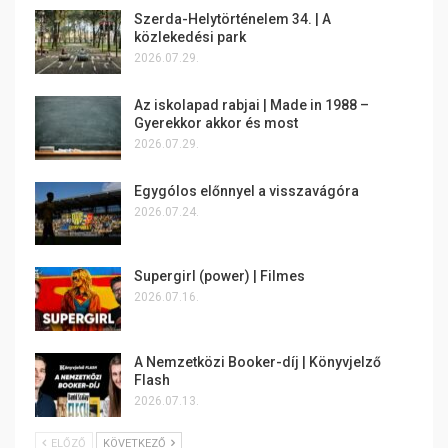
Szerda-Helytörténelem 34. | A
közlekedési park
2026.07.29.
Az iskolapad rabjai | Made in 1988 –
Gyerekkor akkor és most
2026.07.29.
Egygólos előnnyel a visszavágóra
2026.07.24.
Supergirl (power) | Filmes
2026.07.16.
A Nemzetközi Booker-díj | Könyvjelző
Flash
2026.07.13.
ELŐZŐ
KÖVETKEZŐ