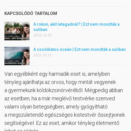
KAPCSOLÓDÓ TARTALOM
A rokon, akit letagadnál? | Ezt nem mondták a
suliban
2025.10.29.
A csodálatos óceán | Ezt nem mondták a suliban
2025.10.13.
Van egyébként egy harmadik eset is, amelyben
tényleg ajánlhatja az orvos, hogy mintát vegyenek
a gyermekünk köldökzsinórvéréből. Mégpedig abban
az esetben, ha a már meglévő testvérke szenved
valami olyan betegségben, amely gyógyítható
a megszületendő egészséges kistestvér őssejtjeinek
segítségével. Ez az eset, amikor tényleg életmentő