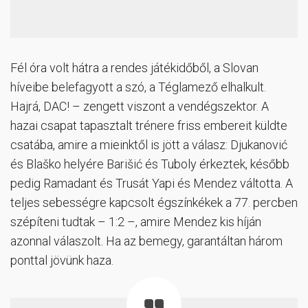
Fél óra volt hátra a rendes játékidőből, a Slovan
híveibe belefagyott a szó, a Téglamező elhalkult.
Hajrá, DAC! – zengett viszont a vendégszektor. A
hazai csapat tapasztalt trénere friss embereit küldte
csatába, amire a mieinktől is jött a válasz: Djukanović
és Blaško helyére Barišić és Tuboly érkeztek, később
pedig Ramadant és Trusát Yapi és Mendez váltotta. A
teljes sebességre kapcsolt égszínkékek a 77. percben
szépíteni tudtak – 1:2 –, amire Mendez kis híján
azonnal válaszolt. Ha az bemegy, garantáltan három
ponttal jövünk haza.