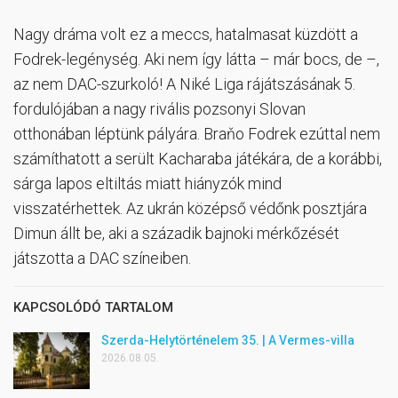
Nagy dráma volt ez a meccs, hatalmasat küzdött a
Fodrek-legénység. Aki nem így látta – már bocs, de –,
az nem DAC-szurkoló! A Niké Liga rájátszásának 5.
fordulójában a nagy rivális pozsonyi Slovan
otthonában léptünk pályára. Braňo Fodrek ezúttal nem
számíthatott a serült Kacharaba játékára, de a korábbi,
sárga lapos eltiltás miatt hiányzók mind
visszatérhettek. Az ukrán középső védőnk posztjára
Dimun állt be, aki a századik bajnoki mérkőzését
játszotta a DAC színeiben.
KAPCSOLÓDÓ TARTALOM
Szerda-Helytörténelem 35. | A Vermes-villa
2026.08.05.