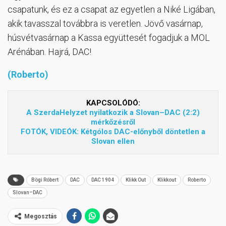
csapatunk, és ez a csapat az egyetlen a Niké Ligában,
akik tavasszal továbbra is veretlen. Jövő vasárnap,
húsvétvasárnap a Kassa együttesét fogadjuk a MOL
Arénában. Hajrá, DAC!
(Roberto)
KAPCSOLÓDÓ:
A SzerdaHelyzet nyilatkozik a Slovan–DAC (2:2)
mérkőzésről
FOTÓK, VIDEÓK: Kétgólos DAC-előnyből döntetlen a
Slovan ellen
Bögi Róbert
DAC
DAC 1904
Klikk Out
Klikkout
Roberto
Slovan–DAC
Megosztás