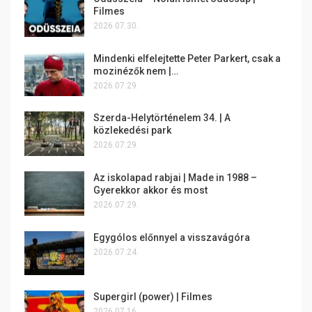
Filmes
2026.07.30.
Mindenki elfelejtette Peter Parkert, csak a
mozinézők nem |…
2026.07.29.
Szerda-Helytörténelem 34. | A
közlekedési park
2026.07.29.
Az iskolapad rabjai | Made in 1988 –
Gyerekkor akkor és most
2026.07.29.
Egygólos előnnyel a visszavágóra
2026.07.24.
Supergirl (power) | Filmes
2026.07.16.