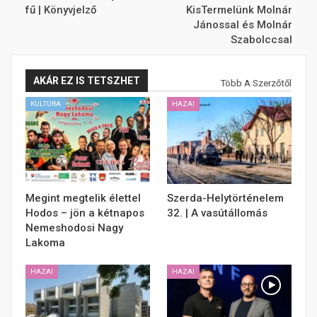
fű | Könyvjelző
KisTermelünk Molnár
Jánossal és Molnár
Szabolccsal
AKÁR EZ IS TETSZHET
Több A Szerzőtől
KULTÚRA
HAZAI
Megint megtelik élettel
Szerda-Helytörténelem
Hodos – jön a kétnapos
32. | A vasútállomás
Nemeshodosi Nagy
Lakoma
HAZAI
HAZAI