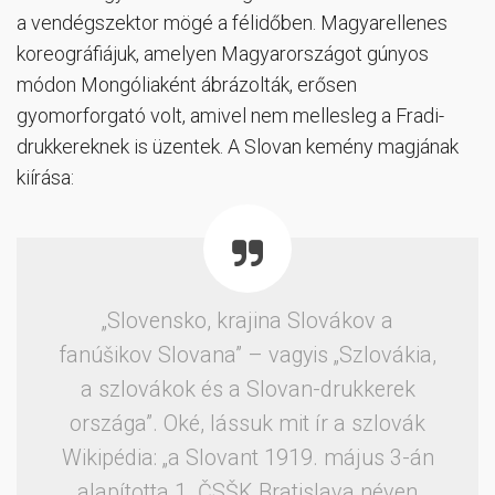
a vendégszektor mögé a félidőben. Magyarellenes
koreográfiájuk, amelyen Magyarországot gúnyos
módon Mongóliaként ábrázolták, erősen
gyomorforgató volt, amivel nem mellesleg a Fradi-
drukkereknek is üzentek. A Slovan kemény magjának
kiírása:
„Slovensko, krajina Slovákov a
fanúšikov Slovana” – vagyis „Szlovákia,
a szlovákok és a Slovan-drukkerek
országa”. Oké, lássuk mit ír a szlovák
Wikipédia: „a Slovant 1919. május 3-án
alapította 1. ČSŠK Bratislava néven