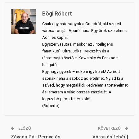
Bögi Róbert
Csak egy srác vagyok a Grundról, aki szereti
városa fociját. Apáról fiúra. Egy örök szerelmes.
Adni és kapni!
Egyszer vasutas, máskor az „intelligens
fanatikus”. Ultra! Jókai, Mikszáth és a
rántottsajt követője. Kowalsky és Fankadeli
hallgató.
Egy nagy gyerek – nekem így kerek! Az írott
szónak néha a szóköz ad értelmet. Nyisd ki a
szíved, hogy megtaláld! Kedvelem a történelmet
és ismerem a világ összes zászlaját. A
legszebb piros-fehér-zöld!
(Roberto)
ELŐZŐ
KÖVETKEZŐ
Závada Pál: Pernye és
Vörös és fehér |