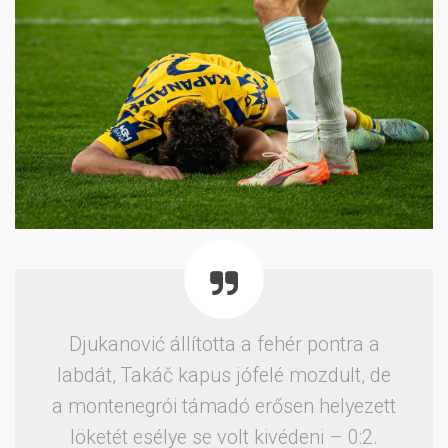
Djukanović állította a fehér pontra a
labdát, Takáč kapus jófelé mozdult, de
a montenegrói támadó erősen helyezett
löketét esélye se volt kivédeni – 0:2.