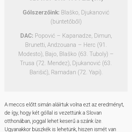
Gólszerzőink:
Blaško, Djukanović
(büntetőből)
DAC:
Popović – Kapanadze, Dimun,
Brunetti, Andzouana – Herc (91.
Modesto), Bajo, Blaško (63. Tuboly) –
Trusa (72. Mendez), Djukanović (63.
Barišić), Ramadan (72. Yapi).
A meccs előtt simán aláírtuk volna ezt az eredményt,
de így, hogy két góllal is vezettünk a Slovan
otthonában, joggal lehet keserű a szánk íze.
Ugyanakkor büszkék is lehetünk, hiszen ismét van