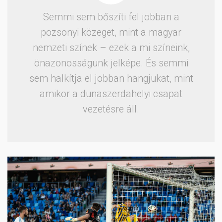
Semmi sem bőszíti fel jobban a
pozsonyi közeget, mint a magyar
nemzeti színek – ezek a mi színeink,
önazonosságunk jelképe. És semmi
sem halkítja el jobban hangjukat, mint
amikor a dunaszerdahelyi csapat
vezetésre áll.