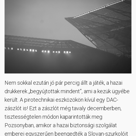
Nem sokkal ezután jó pár percig állt a játék, a hazai
drukkerek „begyújtottak mindent”, ami a kezük ügyébe
került. A pirotechnikai eszközökön kívül egy DAC-
zászlót is! Ezt a zászlót még tavaly decemberben,
tisztességtelen módon kaparintották meg
Pozsonyban, amikor a hazai biztonsági szolgálat
emberei egyszerűen beengedték a Slovan-szurkolóit