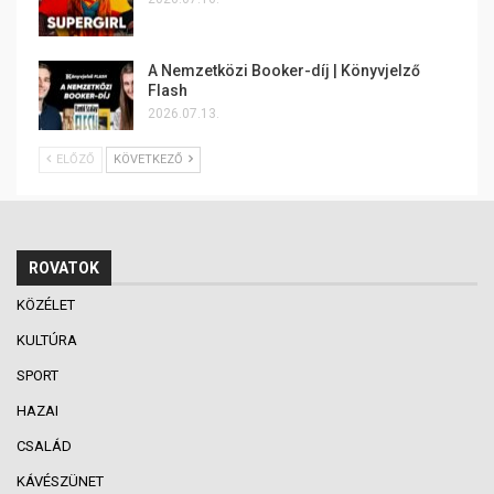
A Nemzetközi Booker-díj | Könyvjelző
Flash
2026.07.13.
ELŐZŐ
KÖVETKEZŐ
ROVATOK
KÖZÉLET
KULTÚRA
SPORT
HAZAI
CSALÁD
KÁVÉSZÜNET