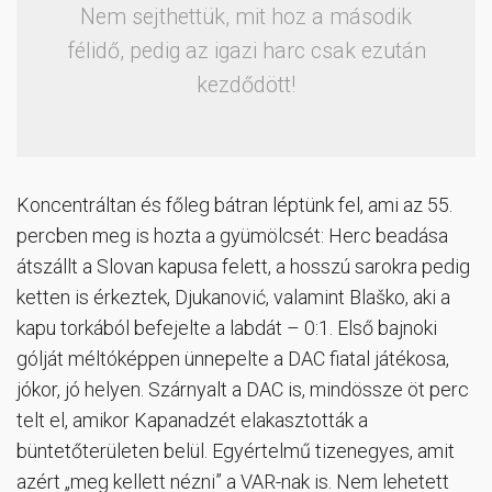
Nem sejthettük, mit hoz a második
félidő, pedig az igazi harc csak ezután
kezdődött!
Koncentráltan és főleg bátran léptünk fel, ami az 55.
percben meg is hozta a gyümölcsét: Herc beadása
átszállt a Slovan kapusa felett, a hosszú sarokra pedig
ketten is érkeztek, Djukanović, valamint Blaško, aki a
kapu torkából befejelte a labdát – 0:1. Első bajnoki
gólját méltóképpen ünnepelte a DAC fiatal játékosa,
jókor, jó helyen. Szárnyalt a DAC is, mindössze öt perc
telt el, amikor Kapanadzét elakasztották a
büntetőterületen belül. Egyértelmű tizenegyes, amit
azért „meg kellett nézni” a VAR-nak is. Nem lehetett