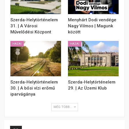
Szerda-Helytörténelem
Menyhárt Dodi vendége
31. | A Városi
Nagy Vilmos | Magunk
Művelődési Központ
között
HAZAI
HAZAI
Szerda-Helytörténelem
Szerda-Helytörténelem
30. | A bősi vízi erőmű
29. | Az Üzemi Klub
iparvágánya
MÉG TÖBB...