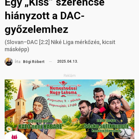
Egy „Kišš” szerencse
hiányzott a DAC-
győzelemhez
(Slovan–DAC [2:2] Niké Liga mérkőzés, kicsit
másképp)
2025.04.13.
Írta:
Bögi Róbert
Reklám