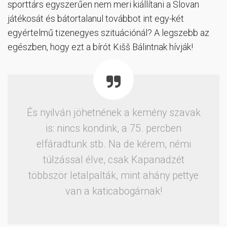
sporttárs egyszerűen nem meri kiállítani a Slovan
játékosát és bátortalanul továbbot int egy-két
egyértelmű tizenegyes szituációnál? A legszebb az
egészben, hogy ezt a bírót Kišš Bálintnak hívják!
És nyilván jöhetnének a kemény szavak
is: nincs kondink, a 75. percben
elfáradtunk stb. Na de kérem, némi
túlzással élve, csak Kapanadzét
többször letalpalták, mint ahány pettye
van a katicabogárnak!