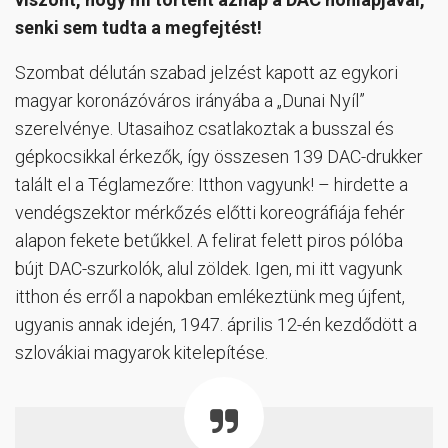
senki sem tudta a megfejtést!
Szombat délután szabad jelzést kapott az egykori
magyar koronázóváros irányába a „Dunai Nyíl”
szerelvénye. Utasaihoz csatlakoztak a busszal és
gépkocsikkal érkezők, így összesen 139 DAC-drukker
talált el a Téglamezőre: Itthon vagyunk! – hirdette a
vendégszektor mérkőzés előtti koreográfiája fehér
alapon fekete betűkkel. A felirat felett piros pólóba
bújt DAC-szurkolók, alul zöldek. Igen, mi itt vagyunk
itthon és erről a napokban emlékeztünk meg újfent,
ugyanis annak idején, 1947. április 12-én kezdődött a
szlovákiai magyarok kitelepítése.