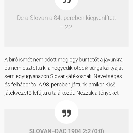
De a Slovan a 84. percben kiegyenlített
– 2:2.
A bíró ismét nem adott meg egy büntetőt a javunkra,
és nem osztotta ki a negyedik-ötödik sárga kártyáját
sem egyugyanazon Slovan-játékosnak. Nevetséges
és felháborító! A 98. percben jártunk, amikor Kišš
játékvezető lefújta a találkozót. Nézzük a tényeket:
SLOVAN–DAC 1904 2:2 (0:0)