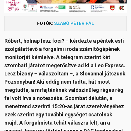
FOTÓK:
SZABÓ PÉTER PÁL
Róbert, holnap lesz foci? – kérdezte a péntek esti
szolgálattevő a forgalmi iroda számítógépének
monitorját kémlelve. A telegram szerint két
szombati járatot megerősítve ad ki a Leo Express.
Lesz bizony – válaszoltam –, a Slovannal játszunk
Pozsonyban! Aki eddig nem tudta, hát most
megtudta, a mifajtánknak valószínűleg réges rég
fel volt írva a noteszébe. Szombat délután, a
menetrend szerinti 15:20-as járat szerelvényéhez
ezek szerint egy további egységet csatolnak
majd. A forgalmista tehát válaszra lelt, arra
viszont, hogy mi történt aznap a DAC honlapjával,