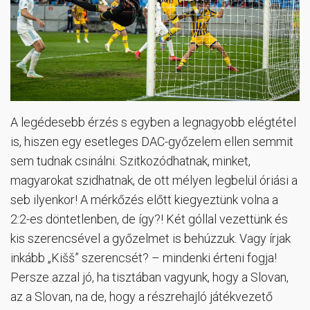
A legédesebb érzés s egyben a legnagyobb elégtétel
is, hiszen egy esetleges DAC-győzelem ellen semmit
sem tudnak csinálni. Szitkozódhatnak, minket,
magyarokat szidhatnak, de ott mélyen legbelül óriási a
seb ilyenkor! A mérkőzés előtt kiegyeztünk volna a
2:2-es döntetlenben, de így?! Két góllal vezettünk és
kis szerencsével a győzelmet is behúzzuk. Vagy írjak
inkább „Kišš” szerencsét? – mindenki érteni fogja!
Persze azzal jó, ha tisztában vagyunk, hogy a Slovan,
az a Slovan, na de, hogy a részrehajló játékvezető