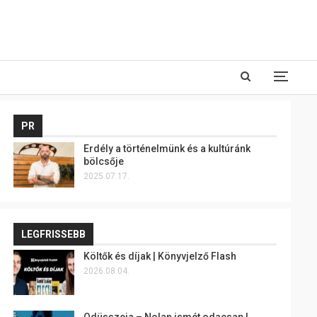
PR
Erdély a történelmünk és a kultúránk
bölcsője
2025.07.17.
LEGFRISSEBB
Költők és díjak | Könyvjelző Flash
2026.08.04.
Odüsszeia – Nolan ismét odacsap |