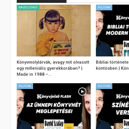
KÁVÉSZÜNET
KULTÚRA
Könyvmolylárvák, avagy mit olvasott
Bibliai történe
egy milleniális gyerekkorában? |
köntösben | Kön
Made in 1988 –…
KULTÚRA
KULTÚRA