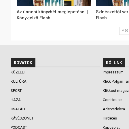
Az ünnepi könyvhét meglepetései |
Színészettől ver
Könyvjelző Flash
Flash
MÉG 
ROVATOK
RÓLUNK
KÖZÉLET
Impresszum
KULTÚRA
Klikk Polgári Tá
SPORT
Klikkout magaz
HAZAI
CornHouse
CSALÁD
Adatvédelem
KÁVÉSZÜNET
Hirdetés
PODCAST
Kapcsolat