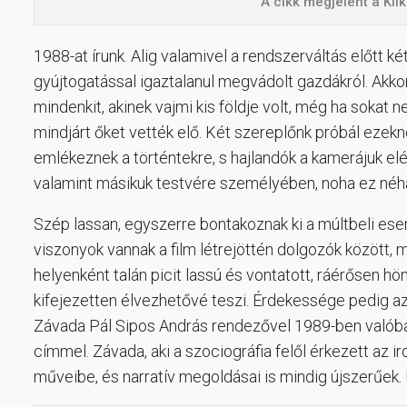
A cikk megjelent a Kl
1988-at írunk. Alig valamivel a rendszerváltás előtt 
gyújtogatással igaztalanul megvádolt gazdákról. Akkori
mindenkit, akinek vajmi kis földje volt, még ha sokat 
mindjárt őket vették elő. Két szereplőnk próbál ezekne
emlékeznek a történtekre, s hajlandók a kamerájuk elé á
valamint másikuk testvére személyében, noha ez né
Szép lassan, egyszerre bontakoznak ki a múltbeli esem
viszonyok vannak a film létrejöttén dolgozók között,
helyenként talán picit lassú és vontatott, ráérősen hö
kifejezetten élvezhetővé teszi. Érdekessége pedig az
Závada Pál Sipos András rendezővel 1989-ben valób
címmel. Závada, aki a szociográfia felől érkezett 
műveibe, és narratív megoldásai is mindig újszerűek