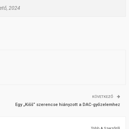
tő, 2024
KÖVETKEZŐ
Egy „Kišš” szerencse hiányzott a DAC-győzelemhez
Több A Szerzőtől