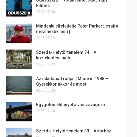
Filmes
2026.07.30.
Mindenki elfelejtette Peter Parkert, csak a
mozinézők nem |…
2026.07.29.
Szerda-Helytörténelem 34. | A
közlekedési park
2026.07.29.
Az iskolapad rabjai | Made in 1988 –
Gyerekkor akkor és most
2026.07.29.
Egygólos előnnyel a visszavágóra
2026.07.24.
Szerda-Helytörténelem 33. | A kórház