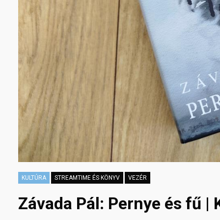
KULTÚRA
STREAMTIME ÉS KÖNYV
VEZÉR
Závada Pál: Pernye és fű |