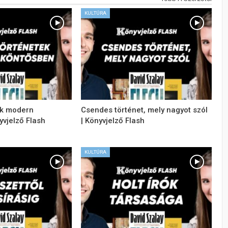
KULTÚRA
tek modern
Csendes történet, mely nagyot szól
yvjelző Flash
| Könyvjelző Flash
KULTÚRA