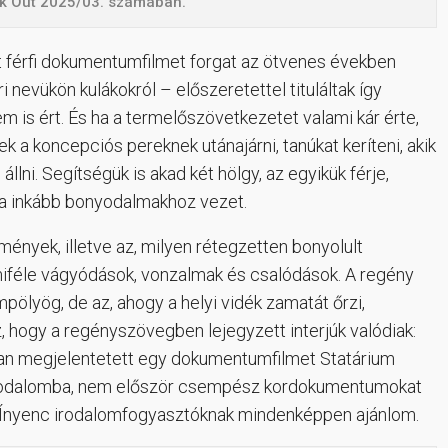
ikk Out 2025/03. számában.
két férfi dokumentumfilmet forgat az ötvenes években
 nevükön kulákokról – előszeretettel tituláltak így
nem is ért. És ha a termelőszövetkezetet valami kár érte,
k a koncepciós pereknek utánajárni, tanúkat keríteni, akik
llni. Segítségük is akad két hölgy, az egyikük férje,
ha inkább bonyodalmakhoz vezet.
ények, illetve az, milyen rétegzetten bonyolult
 miféle vágyódások, vonzalmak és csalódások. A regény
mpölyög, de az, ahogy a helyi vidék zamatát őrzi,
, hogy a regényszövegben lejegyzett interjúk valódiak:
an megjelentetett egy dokumentumfilmet Statárium
az irodalomba, nem először csempész kordokumentumokat
. Ínyenc irodalomfogyasztóknak mindenképpen ajánlom.