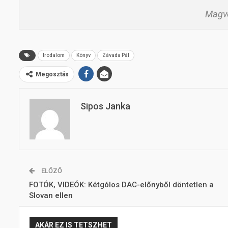
Magve
Irodalom
Könyv
Závada Pál
Megosztás
Sipos Janka
ELŐZŐ
FOTÓK, VIDEÓK: Kétgólos DAC-előnyből döntetlen a
Slovan ellen
AKÁR EZ IS TETSZHET