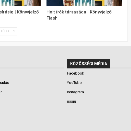
sírásig | Könyvjelző
Holt írók társasága | Könyvjelző
Flash
TÖBB...
KÖZÖSSÉGI MÉDIA
Facebook
rsulás
YouTube
in
Instagram
issuu