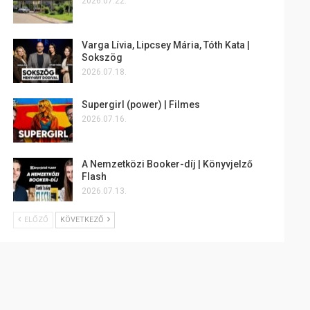
2026.07.22.
Varga Lívia, Lipcsey Mária, Tóth Kata |
Sokszög
2026.07.18.
Supergirl (power) | Filmes
2026.07.16.
A Nemzetközi Booker-díj | Könyvjelző
Flash
2026.07.13.
ELŐZŐ
KÖVETKEZŐ