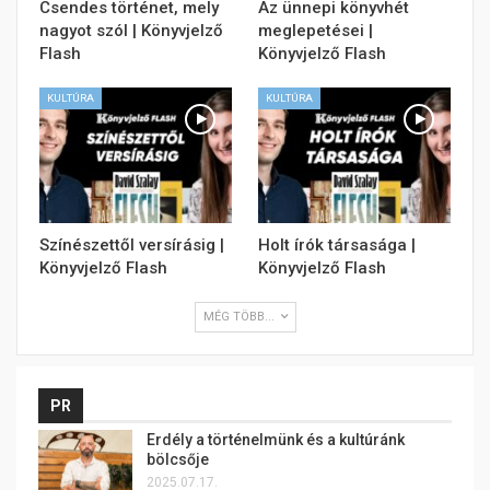
Csendes történet, mely
Az ünnepi könyvhét
nagyot szól | Könyvjelző
meglepetései |
Flash
Könyvjelző Flash
KULTÚRA
KULTÚRA
Színészettől versírásig |
Holt írók társasága |
Könyvjelző Flash
Könyvjelző Flash
MÉG TÖBB...
PR
Erdély a történelmünk és a kultúránk
bölcsője
2025.07.17.