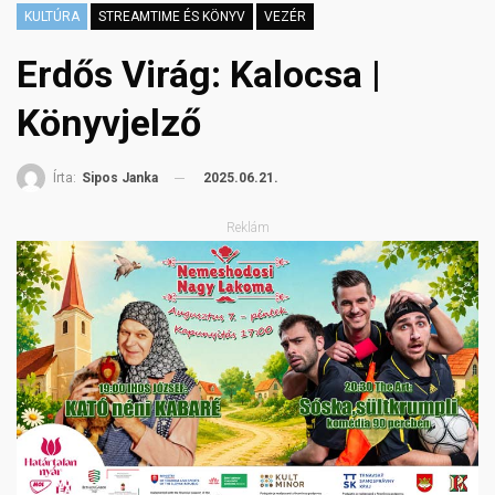
KULTÚRA
STREAMTIME ÉS KÖNYV
VEZÉR
Erdős Virág: Kalocsa |
Könyvjelző
2025.06.21.
Írta:
Sipos Janka
Reklám