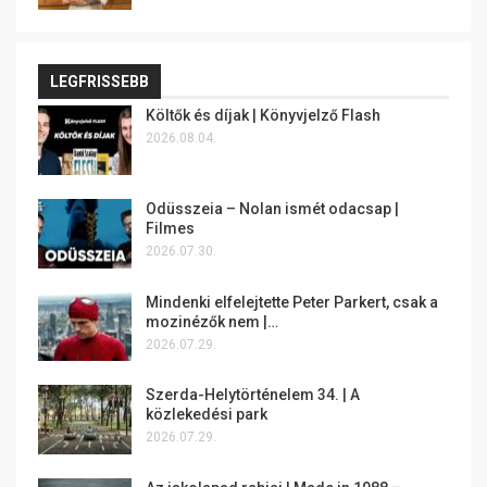
LEGFRISSEBB
Költők és díjak | Könyvjelző Flash
2026.08.04.
Odüsszeia – Nolan ismét odacsap |
Filmes
2026.07.30.
Mindenki elfelejtette Peter Parkert, csak a
mozinézők nem |…
2026.07.29.
Szerda-Helytörténelem 34. | A
közlekedési park
2026.07.29.