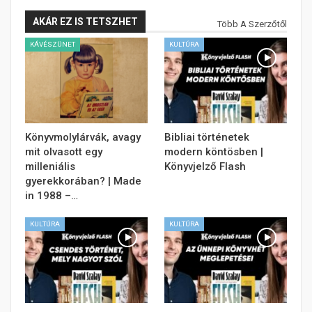
AKÁR EZ IS TETSZHET
Több A Szerzőtől
KÁVÉSZÜNET
KULTÚRA
Könyvmolylárvák, avagy
Bibliai történetek
mit olvasott egy
modern köntösben |
milleniális
Könyvjelző Flash
gyerekkorában? | Made
in 1988 –…
KULTÚRA
KULTÚRA