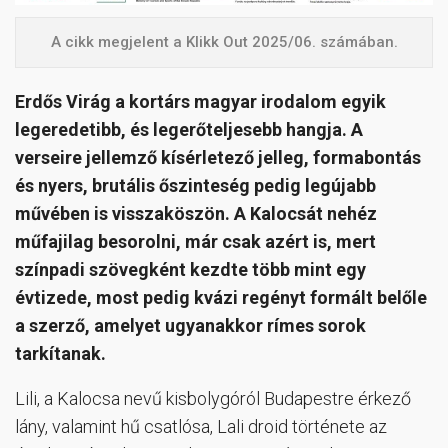
A cikk megjelent a Klikk Out 2025/06. számában.
Erdős Virág a kortárs magyar irodalom egyik
legeredetibb, és legerőteljesebb hangja. A
verseire jellemző kísérletező jelleg, formabontás
és nyers, brutális őszinteség pedig legújabb
művében is visszaköszön. A Kalocsát nehéz
műfajilag besorolni, már csak azért is, mert
színpadi szövegként kezdte több mint egy
évtizede, most pedig kvázi regényt formált belőle
a szerző, amelyet ugyanakkor rímes sorok
tarkítanak.
Lili, a Kalocsa nevű kisbolygóról Budapestre érkező
lány, valamint hű csatlósa, Lali droid története az