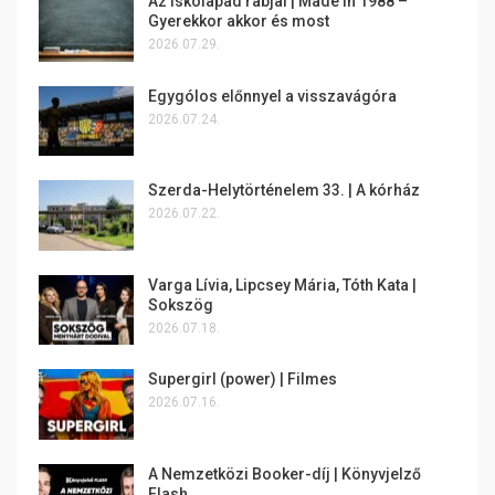
Az iskolapad rabjai | Made in 1988 –
Gyerekkor akkor és most
2026.07.29.
Egygólos előnnyel a visszavágóra
2026.07.24.
Szerda-Helytörténelem 33. | A kórház
2026.07.22.
Varga Lívia, Lipcsey Mária, Tóth Kata |
Sokszög
2026.07.18.
Supergirl (power) | Filmes
2026.07.16.
A Nemzetközi Booker-díj | Könyvjelző
Flash