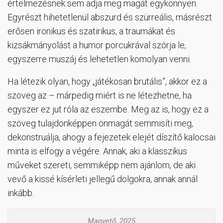
értelmezésnek sem adja meg magát egykönnyen.
Egyrészt hihetetlenül abszurd és szürreális, másrészt
erősen ironikus és szatirikus, a traumákat és
kizsákmányolást a humor porcukrával szórja le,
egyszerre muszáj és lehetetlen komolyan venni.
Ha létezik olyan, hogy „játékosan brutális”, akkor ez a
szöveg az – márpedig miért is ne létezhetne, ha
egyszer ez jut róla az eszembe. Meg az is, hogy ez a
szöveg tulajdonképpen önmagát semmisíti meg,
dekonstruálja, ahogy a fejezetek elejét díszítő kalocsai
minta is elfogy a végére. Annak, aki a klasszikus
műveket szereti, semmiképp nem ajánlom, de aki
vevő a kissé kísérleti jellegű dolgokra, annak annál
inkább.
Magvető, 2025