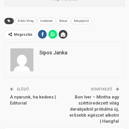
Erdős Virág
Irodalom
Könyv
Könyvjelző
Megosztás
Sipos Janka
ELŐZŐ
KÖVETKEZŐ
A nyarunk, ha kedves |
Bon Iver – Mintha egy
Editorial
széttöredezett világ
darabjaiból próbálna új,
erősebb egészet alkotni
| Hangfal