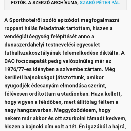
FOTÓK: A SZERZŐ ARCHÍVUMA,
SZABÓ PÉTER PÁL
A Sporthotelről szóló epizódot megfogalmazni
roppant hálás feladatnak tartottam, hiszen a
vendéglátóegység felépítését anno a
dunaszerdahelyi testnevelési egyesület
futballszakosztályának felemelkedése diktálta. A
DAC focicsapatát pedig valószínűleg már az
1976/77-es idényben a szívembe zártam. Még
kerületi bajnokságot játszottunk, amikor
nyugodjék édesanyám elmondása szerint,
félévesen ordítottam a stadionban. Haza kellett,
hogy vigyen a félidőben, mert állítólag féltem a
nagy hangzavarban. Meggyőződésem, hogy
nekem már akkor és ott szurkolni támadt kedvem,
hiszen a bajnoki cím volt a tét. Én igazából a hajrá,