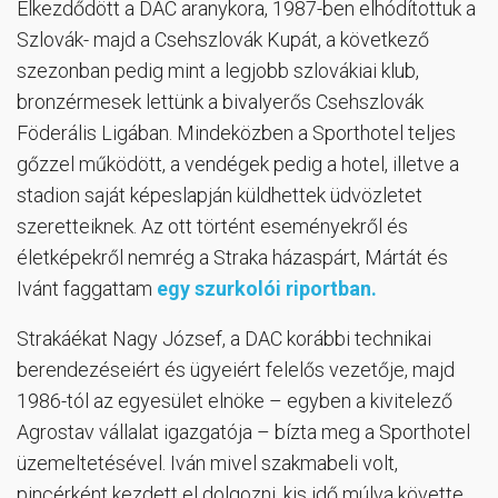
Elkezdődött a DAC aranykora, 1987-ben elhódítottuk a
Szlovák- majd a Csehszlovák Kupát, a következő
szezonban pedig mint a legjobb szlovákiai klub,
bronzérmesek lettünk a bivalyerős Csehszlovák
Föderális Ligában. Mindeközben a Sporthotel teljes
gőzzel működött, a vendégek pedig a hotel, illetve a
stadion saját képeslapján küldhettek üdvözletet
szeretteiknek. Az ott történt eseményekről és
életképekről nemrég a Straka házaspárt, Mártát és
Ivánt faggattam
egy szurkolói riportban.
Strakáékat Nagy József, a DAC korábbi technikai
berendezéseiért és ügyeiért felelős vezetője, majd
1986-tól az egyesület elnöke – egyben a kivitelező
Agrostav vállalat igazgatója – bízta meg a Sporthotel
üzemeltetésével. Iván mivel szakmabeli volt,
pincérként kezdett el dolgozni, kis idő múlva követte