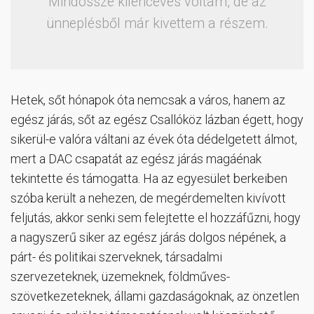
Mindössze kilencéves voltam, de az
ünneplésből már kivettem a részem.
Hetek, sőt hónapok óta nemcsak a város, hanem az
egész járás, sőt az egész Csallóköz lázban égett, hogy
sikerül-e valóra váltani az évek óta dédelgetett álmot,
mert a DAC csapatát az egész járás magáénak
tekintette és támogatta. Ha az egyesület berkeiben
szóba került a nehezen, de megérdemelten kivívott
feljutás, akkor senki sem felejtette el hozzáfűzni, hogy
a nagyszerű siker az egész járás dolgos népének, a
párt- és politikai szerveknek, társadalmi
szervezeteknek, üzemeknek, földműves-
szövetkezeteknek, állami gazdaságoknak, az önzetlen