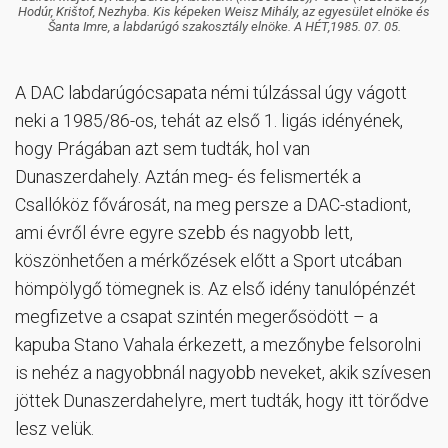
Hodúr, Krištof, Nezhyba. Kis képeken Weisz Mihály, az egyesület elnöke és
Šanta Imre, a labdarúgó szakosztály elnöke. A HÉT,1985. 07. 05.
A DAC labdarúgócsapata némi túlzással úgy vágott
neki a 1985/86-os, tehát az első 1. ligás idényének,
hogy Prágában azt sem tudták, hol van
Dunaszerdahely. Aztán meg- és felismerték a
Csallóköz fővárosát, na meg persze a DAC-stadiont,
ami évről évre egyre szebb és nagyobb lett,
köszönhetően a mérkőzések előtt a Sport utcában
hömpölygő tömegnek is. Az első idény tanulópénzét
megfizetve a csapat szintén megerősödött – a
kapuba Stano Vahala érkezett, a mezőnybe felsorolni
is nehéz a nagyobbnál nagyobb neveket, akik szívesen
jöttek Dunaszerdahelyre, mert tudták, hogy itt törődve
lesz velük.