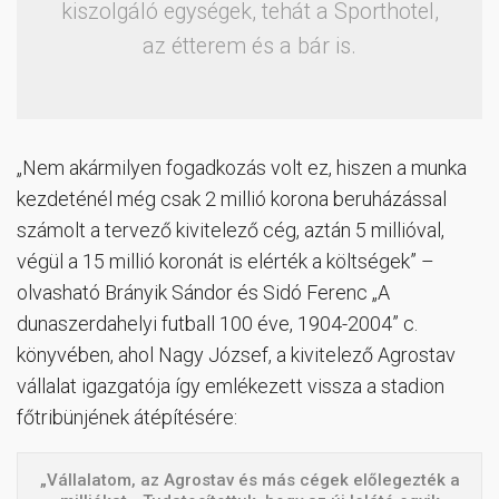
kiszolgáló egységek, tehát a Sporthotel,
az étterem és a bár is.
„Nem akármilyen fogadkozás volt ez, hiszen a munka
kezdeténél még csak 2 millió korona beruházással
számolt a tervező kivitelező cég, aztán 5 millióval,
végül a 15 millió koronát is elérték a költségek” –
olvasható Brányik Sándor és Sidó Ferenc „A
dunaszerdahelyi futball 100 éve, 1904-2004” c.
könyvében, ahol Nagy József, a kivitelező Agrostav
vállalat igazgatója így emlékezett vissza a stadion
főtribünjének átépítésére:
„Vállalatom, az Agrostav és más cégek előlegezték a