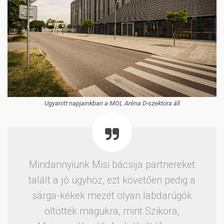
Ugyanitt napjainkban a MOL Aréna D-szektora áll
Mindannyiunk Misi bácsija partnereket
talált a jó ügyhöz, ezt követően pedig a
sárga-kékek mezét olyan labdarúgók
öltötték magukra, mint Szikora,