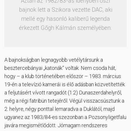
Aztán az 1982/83-as idényben őszi
bajnok lett a Szikora vezette DAC, aki
mellé egy hasonló kaliberű legenda
érkezett Gőgh Kálmán személyében.
A bajnokságban legnagyobb vetélytársunk a
besztercebányai „katonák” voltak. Nem csoda hát,
hogy – a klub történetében először – 1983. március
19-én a televízió kamerái is élő adásban közvetítették
a feljutásért vívott rangadót (1:2) Dunaszerdahelyről,
még a régi fatribün tetejéről. Végül visszacsúsztunk a
2. helyre, négy ponttal lemaradva a Duklától, majd
ugyanez az 1983/84-es szezonban a Pozsonyligetfalu
javára megismétlődött. Jómagam rendszeres