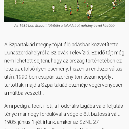
Az 1985-ben átadott főtribün a túloldalról, néhány évvel később
A Szpartakiád megnyitóját élő adásban közvetítette
Dunaszerdahelyről a Szlovák Televízió. Ez idő tájt még
nem lehetett sejteni, hogy az ország történetében ez
lesz az utolsó ilyen esemény, hiszen a rendszerváltás
után, 1990-ben csupán szerény tornászünnepélyt
tartottak, majd a Szpartakiád eszméje végérvényesen
a múltba veszett…
Ami pedig a focit illeti, a Föderális Ligába való feljutás
ténye már négy fordulóval a vége előtt biztossá vált.
1985. június 1-jét írtunk, amikor az SzNL 27.