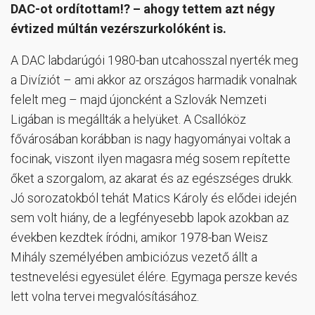
DAC-ot ordítottam!? – ahogy tettem azt négy
évtized múltán vezérszurkolóként is.
A DAC labdarúgói 1980-ban utcahosszal nyerték meg
a Divíziót – ami akkor az országos harmadik vonalnak
felelt meg – majd újoncként a Szlovák Nemzeti
Ligában is megállták a helyüket. A Csallóköz
fővárosában korábban is nagy hagyományai voltak a
focinak, viszont ilyen magasra még sosem repítette
őket a szorgalom, az akarat és az egészséges drukk.
Jó sorozatokból tehát Matics Károly és elődei idején
sem volt hiány, de a legfényesebb lapok azokban az
években kezdtek íródni, amikor 1978-ban Weisz
Mihály személyében ambiciózus vezető állt a
testnevelési egyesület élére. Egymaga persze kevés
lett volna tervei megvalósításához.