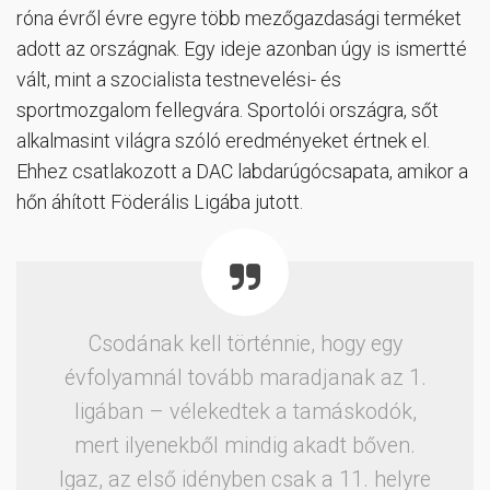
róna évről évre egyre több mezőgazdasági terméket
adott az országnak. Egy ideje azonban úgy is ismertté
vált, mint a szocialista testnevelési- és
sportmozgalom fellegvára. Sportolói országra, sőt
alkalmasint világra szóló eredményeket értnek el.
Ehhez csatlakozott a DAC labdarúgócsapata, amikor a
hőn áhított Föderális Ligába jutott.
Csodának kell történnie, hogy egy
évfolyamnál tovább maradjanak az 1.
ligában – vélekedtek a tamáskodók,
mert ilyenekből mindig akadt bőven.
Igaz, az első idényben csak a 11. helyre