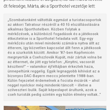
őt felesége, Márta, aki a Sporthotel vezetője lett:
„Szombatonként váltották egymást a turistacsoportok
az akkori Tatratour részéről a 40 fő elszállásolására
alkalmas Sporthotelben. Közben folytak a
mérkőzések, a különböző fogadások és a játékosok
étkeztetése is a Sporthotel feladata volt. Egy-egy
mérkőzés után mivel mindenki számára nyitva állt az
étterem, így közvetlen kapcsolat állt fenn a játékosok
és a szurkolók között. Amikor ’87-ben Kopřivnicén
megnyertük a Csehszlovák Kupát, már zártuk volna be
az éttermet, de jött egy telefon: „Kinyitni, vacsorát
készíteni!” – valamikor éjféltájban érkeztek haza,
ünnepeltünk reggelig. Egyik legnagyobb kihívást az a
bizonyos DAC-Bayern meccs jelentette 1988-ban.
Külön fejezetet érdemelnek a focista évzárók – ahol
reggel nyolckor még mindenki táncolt – illetve a
szilveszteri bulik. Saját képeslapot árultunk, azok a
cseh turisták pedig szintén egy külön élmény voltak…”