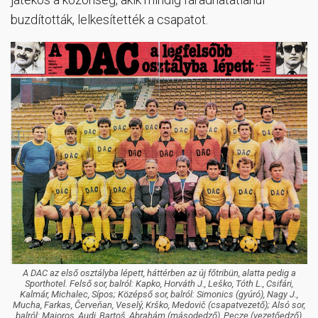
buzdították, lelkesítették a csapatot.
A DAC az első osztályba lépett, háttérben az új főtribün, alatta pedig a
Sporthotel. Felső sor, balról: Kapko, Horváth J., Leško, Tóth L., Csifári,
Kalmár, Michalec, Sípos; Középső sor, balról: Simonics (gyúró), Nagy J.,
Mucha, Farkas, Červeňan, Veselý, Krško, Medovič (csapatvezető); Alsó sor,
balról: Majoros, Audi, Bartoš, Abrahám (másodedző), Pecze (vezetőedző),