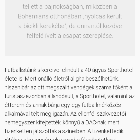
tellett a bajnokságban, miközben a
Bohemians otthonában „nyolcas került
a bicikli kerekébe”, de onnantól kezdve
felfelé ívelt a csapat szereplése.
Futballistáink sikereivel elindult a 40 ágyas Sporthotel
élete is. Mert önálló életről aligha beszélhetünk,
hiszen bár az ott megszállt vendégek száma főként a
turistaszezonban állandósult, a Sporthotel, valamint az
étterem és annak bárja egy-egy futballmérkőzés
alkalmával telt meg igazán. Az ellenfél szakvezetői
nemegyszer kifejtették: könnyű a DAC-nak, mert
tizenketten játszottak a színeiben. A tizenkettedik
játékos a közönség, akik mindig fáradhatatlanul