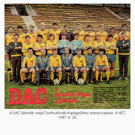
A DAC Szlovák- majd Csehszlovák Kupagyőztes aranycsapata. A HÉT,
1987. 6. 26.