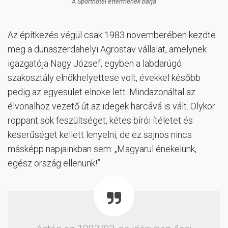
A Sporthotel éttermének bárja
Az építkezés végül csak 1983 novemberében kezdte
meg a dunaszerdahelyi Agrostav vállalat, amelynek
igazgatója Nagy József, egyben a labdarúgó
szakosztály elnökhelyettese volt, évekkel később
pedig az egyesület elnöke lett. Mindazonáltal az
élvonalhoz vezető út az idegek harcává is vált. Olykor
roppant sok feszültséget, kétes bírói ítéletet és
keserűséget kellett lenyelni, de ez sajnos nincs
másképp napjainkban sem: „Magyarul énekelünk,
egész ország ellenünk!”