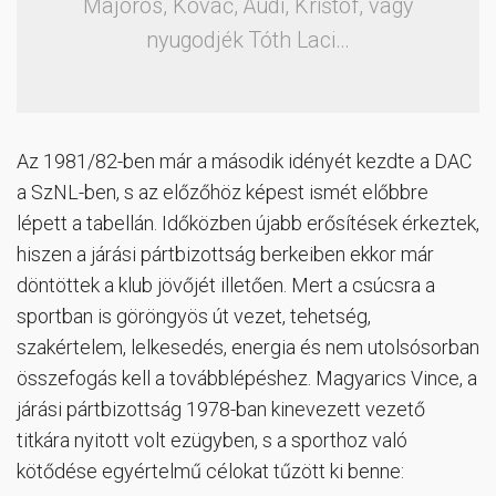
Majoros, Kováč, Audi, Krištóf, vagy
nyugodjék Tóth Laci…
Az 1981/82-ben már a második idényét kezdte a DAC
a SzNL-ben, s az előzőhöz képest ismét előbbre
lépett a tabellán. Időközben újabb erősítések érkeztek,
hiszen a járási pártbizottság berkeiben ekkor már
döntöttek a klub jövőjét illetően. Mert a csúcsra a
sportban is göröngyös út vezet, tehetség,
szakértelem, lelkesedés, energia és nem utolsósorban
összefogás kell a továbblépéshez. Magyarics Vince, a
járási pártbizottság 1978-ban kinevezett vezető
titkára nyitott volt ezügyben, s a sporthoz való
kötődése egyértelmű célokat tűzött ki benne: