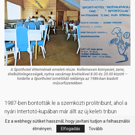
A Sporthotel éttermének emeleti része. Kellemesen környezet, zene,
ételkülönlegességek, nyitva vasárnap kivételével 8.00 és 20.00 között –
hirdette a Sporthotel ismétlődő reklámja az 1986-ban kiadott
műsorfüzetekben
1987-ben bontották le a szemközti prolitribünt, ahol a
nyári Intertotó-kupában már állt az új keleti tribün
állórésze, majd 1988-ra teljes egészében elkészült a
Ez a webhegy sütiket hassznál, hogy javítani tudjon a felhasználói
fenti ülőrész is. A DAC-stadion mindenkori hivatalos
élményen.
Elfogadás
Tovább