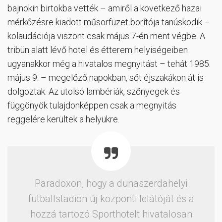
bajnokin birtokba vették – amiről a következő hazai
mérkőzésre kiadott műsorfüzet borítója tanúskodik –
kolaudációja viszont csak május 7-én ment végbe. A
tribün alatt lévő hotel és étterem helyiségeiben
ugyanakkor még a hivatalos megnyitást – tehát 1985.
május 9. – megelőző napokban, sőt éjszakákon át is
dolgoztak. Az utolsó lambériák, szőnyegek és
függönyök tulajdonképpen csak a megnyitás
reggelére kerültek a helyükre.
Paradoxon, hogy a dunaszerdahelyi
futballstadion új központi lelátóját és a
hozzá tartozó Sporthotelt hivatalosan