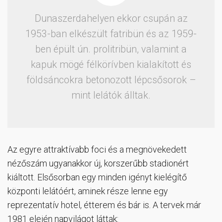
Dunaszerdahelyen ekkor csupán az
1953-ban elkészült fatribün és az 1959-
ben épült ún. prolitribün, valamint a
kapuk mögé félkörívben kialakított és
földsáncokra betonozott lépcsősorok –
mint lelátók álltak.
Az egyre attraktívabb foci és a megnövekedett
nézőszám ugyanakkor új, korszerűbb stadionért
kiáltott. Elsősorban egy minden igényt kielégítő
központi lelátóért, aminek része lenne egy
reprezentatív hotel, étterem és bár is. A tervek már
1981 elején napvilágot láttak: