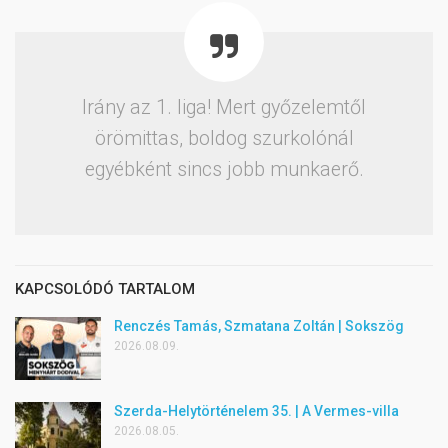
Irány az 1. liga! Mert győzelemtől
örömittas, boldog szurkolónál
egyébként sincs jobb munkaerő.
KAPCSOLÓDÓ TARTALOM
Renczés Tamás, Szmatana Zoltán | Sokszög
2026.08.09.
Szerda-Helytörténelem 35. | A Vermes-villa
2026.08.05.