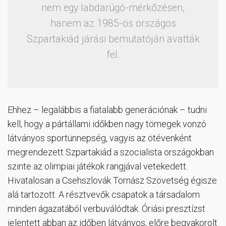
nem egy labdarúgó-mérkőzésen,
hanem az 1985-ös országos
Szpartakiád járási bemutatóján avatták
fel.
Ehhez – legalábbis a fiatalabb generációnak – tudni
kell, hogy a pártállami időkben nagy tömegek vonzó
látványos sportünnepség, vagyis az ötévenként
megrendezett Szpartakiád a szocialista országokban
szinte az olimpiai játékok rangjával vetekedett.
Hivatalosan a Csehszlovák Tornász Szövetség égisze
alá tartozott. A résztvevők csapatok a társadalom
minden ágazatából verbuválódtak. Óriási presztízst
jelentett abban az időben látványos, előre begyakorolt