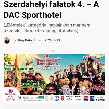
Szerdahelyi falatok 4. – A
DAC Sporthotel
(„Előételek” kategória, napjainkban már nem
üzemelő, lebontott vendéglátóhelyek)
2025.06.24.
Írta:
Bögi Róbert
Reklám