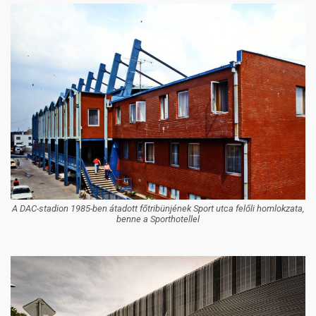
A DAC-stadion 1985-ben átadott főtribünjének Sport utca felőli homlokzata,
benne a Sporthotellel