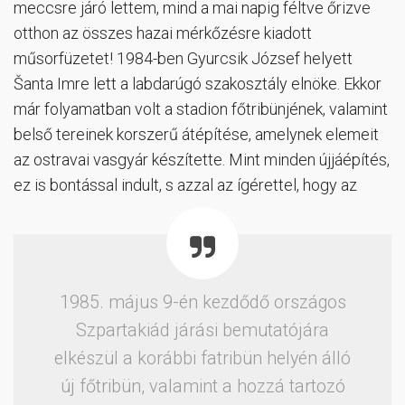
meccsre járó lettem, mind a mai napig féltve őrizve
otthon az összes hazai mérkőzésre kiadott
műsorfüzetet! 1984-ben Gyurcsik József helyett
Šanta Imre lett a labdarúgó szakosztály elnöke. Ekkor
már folyamatban volt a stadion főtribünjének, valamint
belső tereinek korszerű átépítése, amelynek elemeit
az ostravai vasgyár készítette. Mint minden újjáépítés,
ez is bontással indult, s azzal az ígérettel, hogy az
1985. május 9-én kezdődő országos
Szpartakiád járási bemutatójára
elkészül a korábbi fatribün helyén álló
új főtribün, valamint a hozzá tartozó