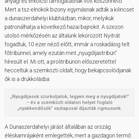
anyagi és erkölcsi támogatásnak volt köszönhető.
Mert a tsz-elnökök bizony egymásnak adták a kilincset
a dunaszerdahelyi klubházban, mikor, melyikük
patronálhatja a következő hazai bajnokit. A szezon
utolsó mérkőzésén az általunk lekörözött Nyitrát
fogadtuk, 10 ezer néző előtt, immár a roskadásig telt
főtribünnel, amely ezután mint „nyugdíjastribün”
híresült el. Mi ott, a prolitribünön előszeretettel
hecceltük a szemközti oldalt, hogy bekapcsolódjanak
ők is a drukkolásba:
„Nyugdíjasok szurkoljatok, legyen meg a nyugdíjatok!”
– és a szemközti oldalon helyet foglaló
„nyakkendősök” vastapssal díjazták rigmusunk.
A Dunaszerdahelyi járást általában az ország
éléskamrájaként emlegették, mert a gazdagon termő