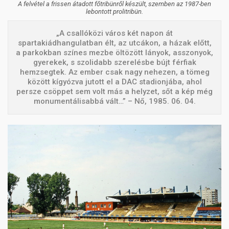
A felvétel a frissen átadott főtribünről készült, szemben az 1987-ben
lebontott prolitribün.
„A csallóközi város két napon át
spartakiádhangulatban élt, az utcákon, a házak előtt,
a parkokban színes mezbe öltözött lányok, asszonyok,
gyerekek, s szolidabb szerelésbe bújt férfiak
hemzsegtek. Az ember csak nagy nehezen, a tömeg
között kígyózva jutott el a DAC stadionjába, ahol
persze csöppet sem volt más a helyzet, sőt a kép még
monumentálisabbá vált…” – Nő, 1985. 06. 04.