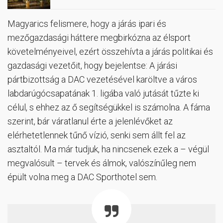
Magyarics felismere, hogy a járás ipari és
mezőgazdasági háttere megbirkózna az élsport
követelményeivel, ezért összehívta a járás politikai és
gazdasági vezetőit, hogy bejelentse: A járási
pártbizottság a DAC vezetésével karöltve a város
labdarúgócsapatának 1. ligába való jutását tűzte ki
célul, s ehhez az ő segítségükkel is számolna. A fáma
szerint, bár váratlanul érte a jelenlévőket az
elérhetetlennek tűnő vízió, senki sem állt fel az
asztaltól. Ma már tudjuk, ha nincsenek ezek a – végül
megvalósult – tervek és álmok, valószínűleg nem
épült volna meg a DAC Sporthotel sem.