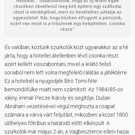
milliókat… Tudatosítottuk, hogy az új lelátó egyik
részében okvetlenül meg kell építeni egy szállodai
részt is vendéglővel, mert ez bevételhez juttatja az
egyesületet. Kár, hogy közben elfogyott a pénzünk,
ezért van most is a tribünnek egy beépítetlen, csonka
része.”
És valóban, köztünk szurkolók közt ugyanakkor az a hír
járta, hogy a hotellel átellenben lévő csonka részt
azért kellett visszabontani, mivel a lelátó felső
soraiból nem lett volna megfelelő rálátás a játéktérre.
Ez a hotelnél a nyugodjék Bíró Tomi-féle
bemondófülke miatt nem számított. Az 1984/85-ös
idény, immár Pecze Károly és segítője, Dušan
Abraham vezetésével végül meghozta a csapat
számára a várva várt feljutást, miközben a közel 1800
ülőhelyes főtribün a határidő előtt elkészült. A
szurkolók már május 2-án, a Vágbeszterce elleni hazai