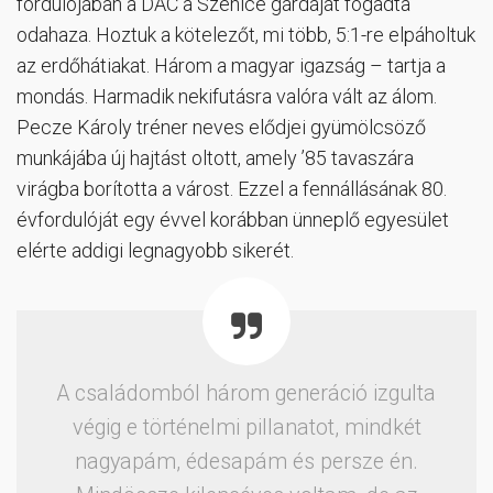
fordulójában a DAC a Szenice gárdáját fogadta
odahaza. Hoztuk a kötelezőt, mi több, 5:1-re elpáholtuk
az erdőhátiakat. Három a magyar igazság – tartja a
mondás. Harmadik nekifutásra valóra vált az álom.
Pecze Károly tréner neves elődjei gyümölcsöző
munkájába új hajtást oltott, amely ’85 tavaszára
virágba borította a várost. Ezzel a fennállásának 80.
évfordulóját egy évvel korábban ünneplő egyesület
elérte addigi legnagyobb sikerét.
A családomból három generáció izgulta
végig e történelmi pillanatot, mindkét
nagyapám, édesapám és persze én.