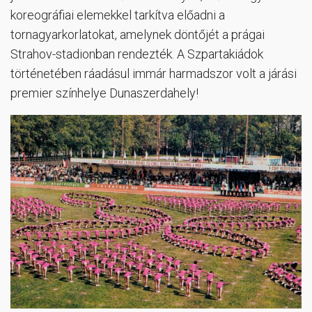
koreográfiai elemekkel tarkítva előadni a
tornagyarkorlatokat, amelynek döntőjét a prágai
Strahov-stadionban rendezték. A Szpartakiádok
történetében ráadásul immár harmadszor volt a járási
premier színhelye Dunaszerdahely!