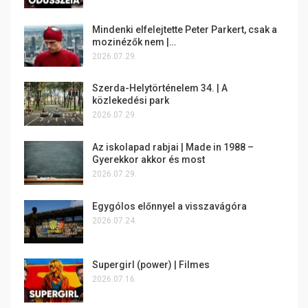
Mindenki elfelejtette Peter Parkert, csak a
mozinézők nem |…
2026.07.29.
Szerda-Helytörténelem 34. | A
közlekedési park
2026.07.29.
Az iskolapad rabjai | Made in 1988 –
Gyerekkor akkor és most
2026.07.29.
Egygólos előnnyel a visszavágóra
2026.07.24.
Supergirl (power) | Filmes
2026.07.16.