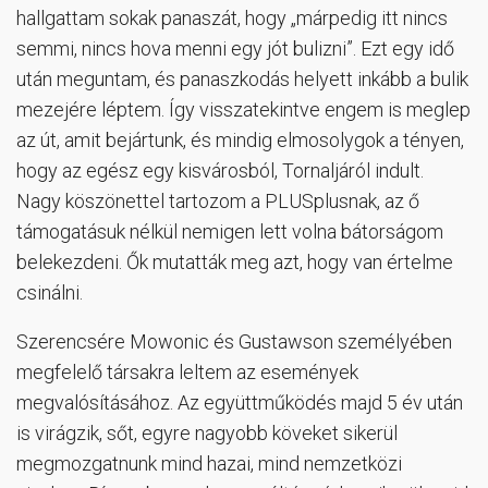
hallgattam sokak panaszát, hogy „márpedig itt nincs
semmi, nincs hova menni egy jót bulizni”. Ezt egy idő
után meguntam, és panaszkodás helyett inkább a bulik
mezejére léptem. Így visszatekintve engem is meglep
az út, amit bejártunk, és mindig elmosolygok a tényen,
hogy az egész egy kisvárosból, Tornaljáról indult.
Nagy köszönettel tartozom a PLUSplusnak, az ő
támogatásuk nélkül nemigen lett volna bátorságom
belekezdeni. Ők mutatták meg azt, hogy van értelme
csinálni.
Szerencsére Mowonic és Gustawson személyében
megfelelő társakra leltem az események
megvalósításához. Az együttműködés majd 5 év után
is virágzik, sőt, egyre nagyobb köveket sikerül
megmozgatnunk mind hazai, mind nemzetközi