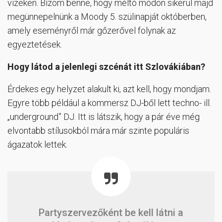
vizeken. Bízom benne, hogy méltó módon sikerül majd
megünnepelnünk a Moody 5. szülinapját októberben,
amely eseményről már gőzerővel folynak az
egyeztetések.
Hogy látod a jelenlegi szcénát itt Szlovákiában?
Érdekes egy helyzet alakult ki, azt kell, hogy mondjam.
Egyre több például a kommersz DJ-ből lett techno- ill.
„underground” DJ. Itt is látszik, hogy a pár éve még
elvontabb stílusokból mára már szinte populáris
ágazatok lettek.
Partyszervezőként be kell látni a