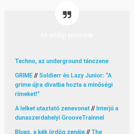
Az eddigi epizódok:
Techno, az underground tánczene
GRIME
//
Soldierr és Lazy Junior: “A
grime újra divatba hozta a minőségi
rímeket!”
A lelket utaztató zenevonat
//
Interjú a
dunaszerdahelyi GrooveTrainnel
Blues, a kék ördög zenéje
//
The