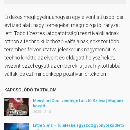
Érdekes megfigyelni, ahogyan egy elvont stílusból pár
évtized alatt nagy tömegeket megmozgató irányzat
lett. Több tízezres látogatottságú fesztiválok adnak
otthon a techno különböző válfajainak, sokszor több
teremben felvonultatva jelenkorunk nagymenőit. A
techno kinőtte az elvont és eldugott helyszíneket,
viszont ezzel együtt az emberek is jóval nyitottabbá
váltak, és ezt mindenképp pozitívan értékelem.
KAPCSOLÓDÓ TARTALOM
Menyhárt Dodi vendége László Szilvia | Magunk
között
2025.12.18.
Little Simz – Túlélésbe ágyazott gyönyörködtető