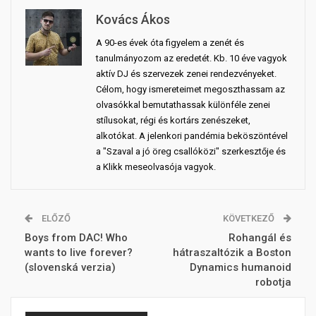
Kovács Ákos
A 90-es évek óta figyelem a zenét és
tanulmányozom az eredetét. Kb. 10 éve vagyok
aktív DJ és szervezek zenei rendezvényeket.
Célom, hogy ismereteimet megoszthassam az
olvasókkal bemutathassak különféle zenei
stílusokat, régi és kortárs zenészeket,
alkotókat. A jelenkori pandémia beköszöntével
a "Szaval a jó öreg csallóközi" szerkesztője és
a Klikk meseolvasója vagyok.
ELŐZŐ
KÖVETKEZŐ
Boys from DAC! Who
Rohangál és
wants to live forever?
hátraszaltózik a Boston
(slovenská verzia)
Dynamics humanoid
robotja