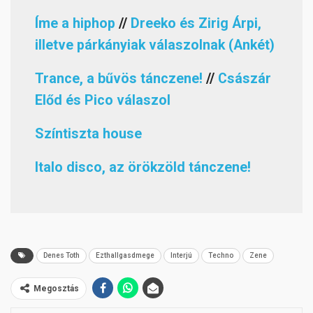
Íme a hiphop
//
Dreeko és Zirig Árpi,
illetve párkányiak válaszolnak (Ankét)
Trance, a bűvös tánczene!
//
Császár
Előd és Pico válaszol
Színtiszta house
Italo disco, az örökzöld tánczene!
Denes Toth
Ezthallgasdmege
Interjú
Techno
Zene
Megosztás