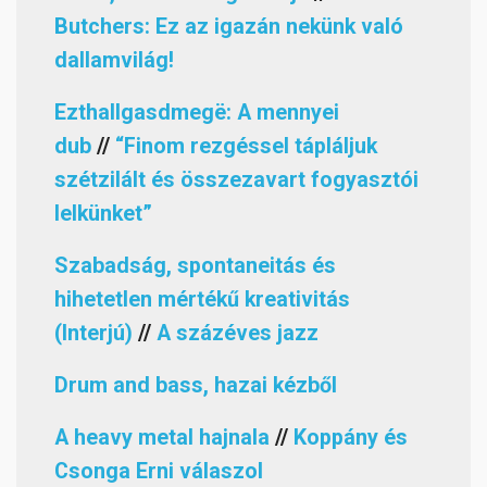
Butchers: Ez az igazán nekünk való
dallamvilág!
Ezthallgasdmegë: A mennyei
dub
//
“Finom rezgéssel tápláljuk
szétzilált és összezavart fogyasztói
lelkünket”
Szabadság, spontaneitás és
hihetetlen mértékű kreativitás
(Interjú)
//
A százéves jazz
Drum and bass, hazai kézből
A heavy metal hajnala
//
Koppány és
Csonga Erni válaszol