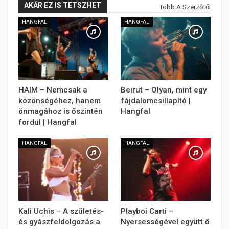
AKÁR EZ IS TETSZHET
Több A Szerzőtől
HANGFAL
HANGFAL
HAIM – Nemcsak a
Beirut – Olyan, mint egy
közönségéhez, hanem
fájdalomcsillapító |
önmagához is őszintén
Hangfal
fordul | Hangfal
HANGFAL
HANGFAL
Kali Uchis – A születés-
Playboi Carti –
és gyászfeldolgozás a
Nyersességével együtt ő