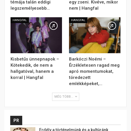
témája talán eddigi
egy zseni. Kivéve, mikor
legszemélyesebb…
nem | Hangfal
HANGFAL
HANGFAL
Kisbetűs ünnepnapok –
Barkóczi Noémi –
Kötekedik, de nem a
Érzékletesen ragad meg
hallgatóval, hanem a
apró momentumokat,
korral | Hangfal
töredezett
emlékképeket,…
MÉG TÖBB...
PR
Erdély a történelmünk és a kultúránk