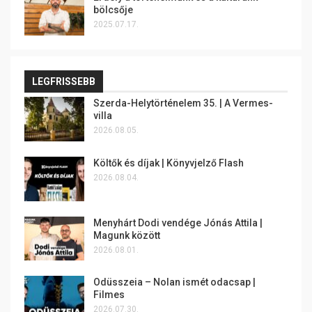
bölcsője
2025.07.17.
LEGFRISSEBB
Szerda-Helytörténelem 35. | A Vermes-
villa
2026.08.05.
Költők és díjak | Könyvjelző Flash
2026.08.04.
Menyhárt Dodi vendége Jónás Attila |
Magunk között
2026.08.01.
Odüsszeia – Nolan ismét odacsap |
Filmes
2026.07.30.