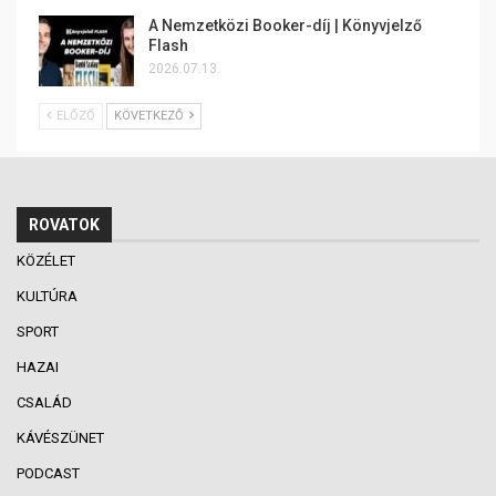
A Nemzetközi Booker-díj | Könyvjelző
Flash
2026.07.13.
ELŐZŐ
KÖVETKEZŐ
ROVATOK
KÖZÉLET
KULTÚRA
SPORT
HAZAI
CSALÁD
KÁVÉSZÜNET
PODCAST