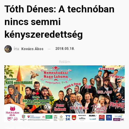
Tóth Dénes: A technóban
nincs semmi
kényszeredettség
2018.05.18.
Írta:
Kovács Ákos
Reklám