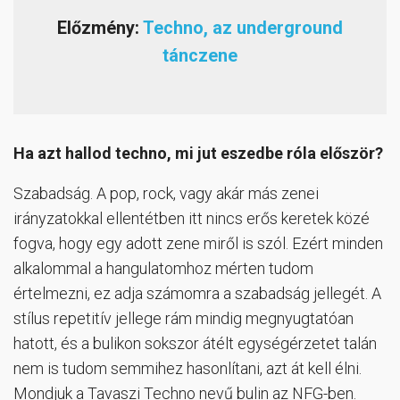
Előzmény:
Techno, az underground
tánczene
Ha azt hallod techno, mi jut eszedbe róla először?
Szabadság. A pop, rock, vagy akár más zenei
irányzatokkal ellentétben itt nincs erős keretek közé
fogva, hogy egy adott zene miről is szól. Ezért minden
alkalommal a hangulatomhoz mérten tudom
értelmezni, ez adja számomra a szabadság jellegét. A
stílus repetitív jellege rám mindig megnyugtatóan
hatott, és a bulikon sokszor átélt egységérzetet talán
nem is tudom semmihez hasonlítani, azt át kell élni.
Mondjuk a Tavaszi Techno nevű bulin az NFG-ben.