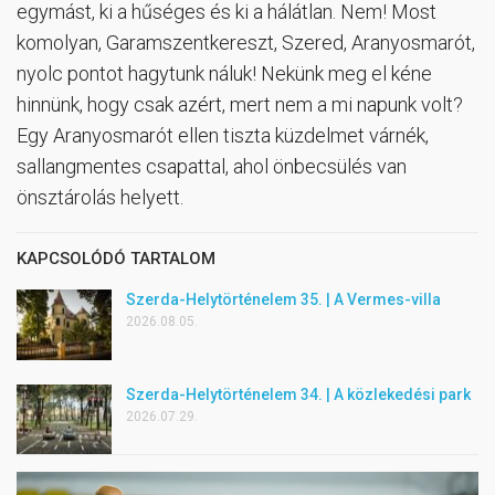
egymást, ki a hűséges és ki a hálátlan. Nem! Most
komolyan, Garamszentkereszt, Szered, Aranyosmarót,
nyolc pontot hagytunk náluk! Nekünk meg el kéne
hinnünk, hogy csak azért, mert nem a mi napunk volt?
Egy Aranyosmarót ellen tiszta küzdelmet várnék,
sallangmentes csapattal, ahol önbecsülés van
önsztárolás helyett.
KAPCSOLÓDÓ TARTALOM
Szerda-Helytörténelem 35. | A Vermes-villa
2026.08.05.
Szerda-Helytörténelem 34. | A közlekedési park
2026.07.29.