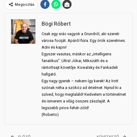
Megosztás
Bögi Róbert
Csak egy srác vagyok a Grundról, aki szereti
városa fociját. Apáról fiúra. Egy örök szerelmes.
Adni és kapni!
Egyszer vasutas, máskor az „intelligens
fanatikus”. Ultra! Jókai, Mikszáth és a
rántottsajt követője. Kowalsky és Fankadeli
hallgató.
Egy nagy gyerek – nekem így kerek! Az írott
szónak néha a szóköz ad értelmet. Nyisd ki a
szíved, hogy megtaláld! Kedvelem a történelmet
és ismerem a világ összes zászlaját. A
legszebb piros-fehér-zöld!
(Roberto)
ELŐZŐ
KÖVETKEZŐ