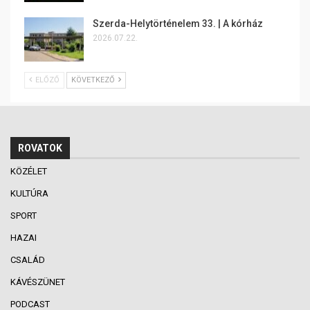
Szerda-Helytörténelem 33. | A kórház
2026.07.22.
ELŐZŐ
KÖVETKEZŐ
ROVATOK
KÖZÉLET
KULTÚRA
SPORT
HAZAI
CSALÁD
KÁVÉSZÜNET
PODCAST