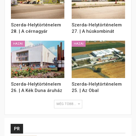
Szerda-Helytörténelem
Szerda-Helytörténelem
28. | A cérnagyár
27. | A húskombinát
HAZAI
HAZAI
Szerda-Helytörténelem
Szerda-Helytörténelem
26. | A Kék Duna áruház
25. | Az Obal
MÉG TÖBB...
PR