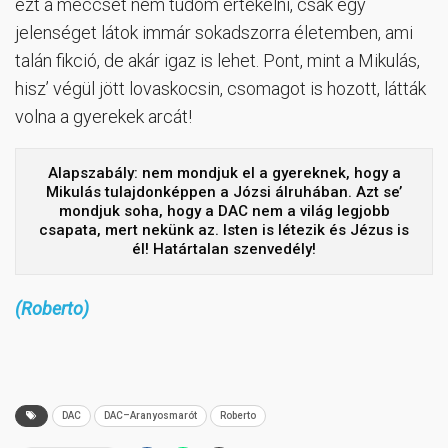
ezt a meccset nem tudom értékelni, csak egy
jelenséget látok immár sokadszorra életemben, ami
talán fikció, de akár igaz is lehet. Pont, mint a Mikulás,
hisz’ végül jött lovaskocsin, csomagot is hozott, látták
volna a gyerekek arcát!
Alapszabály: nem mondjuk el a gyereknek, hogy a
Mikulás tulajdonképpen a Józsi álruhában. Azt se’
mondjuk soha, hogy a DAC nem a világ legjobb
csapata, mert nekünk az. Isten is létezik és Jézus is
él! Határtalan szenvedély!
(Roberto)
DAC
DAC–Aranyosmarót
Roberto