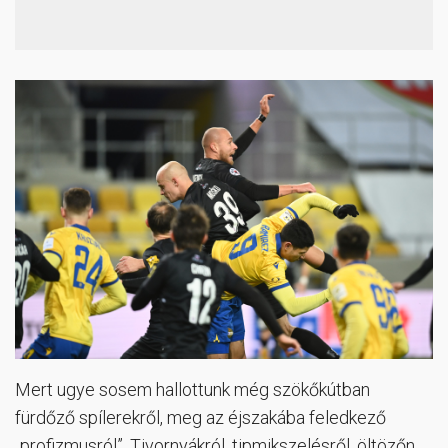
Mert ugye sosem hallottunk még szökőkútban
fürdőző spílerekről, meg az éjszakába feledkező
„profizmusról”. Tivornyákról, tipmikszelésről, öltözőn