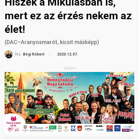
Hiszek a Mikulásban is,
mert ez az érzés nekem az
élet!
(DAC–Aranyosmarót, kicsit másképp)
2020.12.07.
Írta:
Bögi Róbert
Reklám