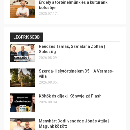
Erdély a történelmünk és a kultúránk
bölcsője
2025.07.17.
LEGFRISSEBB
Renczés Tamás, Szmatana Zoltán |
Sokszög
2026.08.09.
Szerda-Helytörténelem 35. | A Vermes-
villa
2026.08.05.
Költők és díjak | Könyvjelző Flash
2026.08.04.
Menyhárt Dodi vendége Jónás Attila |
Magunk között