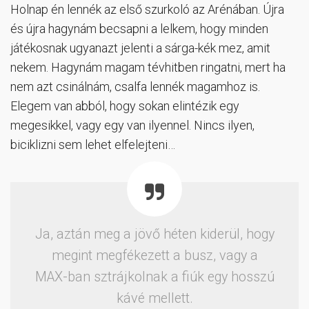
Holnap én lennék az első szurkoló az Arénában. Újra
és újra hagynám becsapni a lelkem, hogy minden
játékosnak ugyanazt jelenti a sárga-kék mez, amit
nekem. Hagynám magam tévhitben ringatni, mert ha
nem azt csinálnám, csalfa lennék magamhoz is.
Elegem van abból, hogy sokan elintézik egy
megesikkel, vagy egy van ilyennel. Nincs ilyen,
biciklizni sem lehet elfelejteni…
Ja, aztán meg a jövő héten kiderül, hogy
megint megfékezett a busz, vagy a
MAX-ban sztrájkolnak a fiúk egy hosszú
kávé mellett.