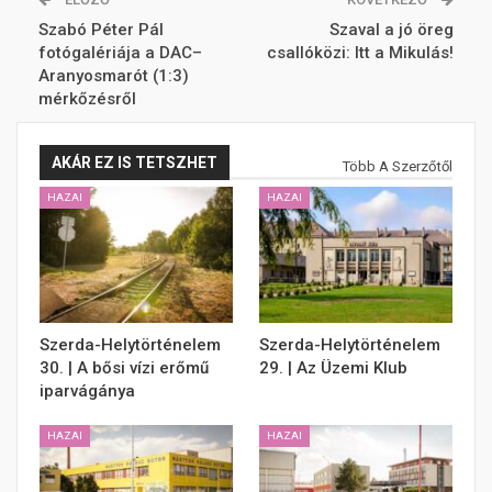
Szabó Péter Pál
Szaval a jó öreg
fotógalériája a DAC–
csallóközi: Itt a Mikulás!
Aranyosmarót (1:3)
mérkőzésről
AKÁR EZ IS TETSZHET
Több A Szerzőtől
HAZAI
HAZAI
Szerda-Helytörténelem
Szerda-Helytörténelem
30. | A bősi vízi erőmű
29. | Az Üzemi Klub
iparvágánya
HAZAI
HAZAI