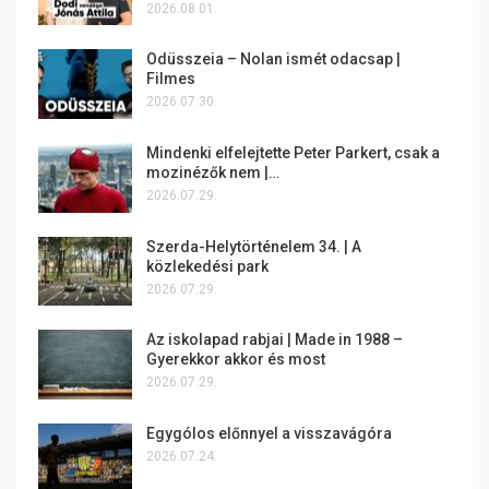
2026.08.01.
Odüsszeia – Nolan ismét odacsap |
Filmes
2026.07.30.
Mindenki elfelejtette Peter Parkert, csak a
mozinézők nem |…
2026.07.29.
Szerda-Helytörténelem 34. | A
közlekedési park
2026.07.29.
Az iskolapad rabjai | Made in 1988 –
Gyerekkor akkor és most
2026.07.29.
Egygólos előnnyel a visszavágóra
2026.07.24.