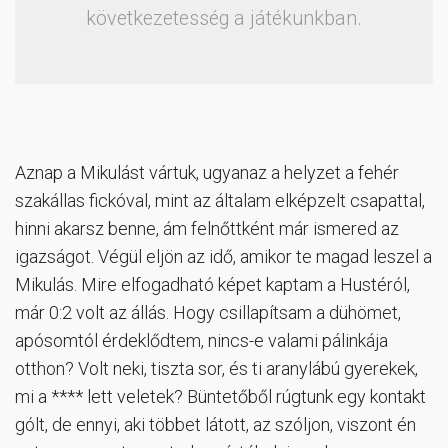
következetesség a játékunkban.
Aznap a Mikulást vártuk, ugyanaz a helyzet a fehér
szakállas fickóval, mint az általam elképzelt csapattal,
hinni akarsz benne, ám felnőttként már ismered az
igazságot. Végül eljön az idő, amikor te magad leszel a
Mikulás. Mire elfogadható képet kaptam a Hustéról,
már 0:2 volt az állás. Hogy csillapítsam a dühömet,
apósomtól érdeklődtem, nincs-e valami pálinkája
otthon? Volt neki, tiszta sor, és ti aranylábú gyerekek,
mi a **** lett veletek? Büntetőből rúgtunk egy kontakt
gólt, de ennyi, aki többet látott, az szóljon, viszont én