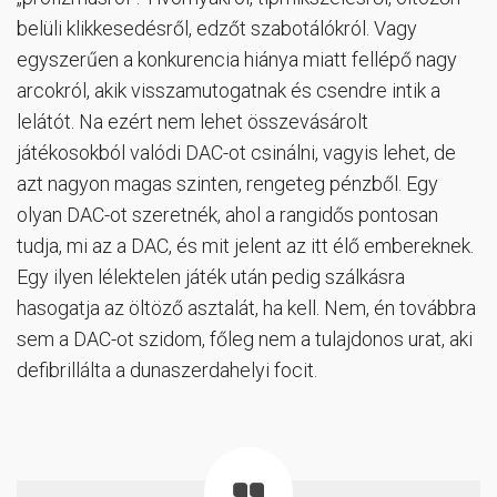
belüli klikkesedésről, edzőt szabotálókról. Vagy
egyszerűen a konkurencia hiánya miatt fellépő nagy
arcokról, akik visszamutogatnak és csendre intik a
lelátót. Na ezért nem lehet összevásárolt
játékosokból valódi DAC-ot csinálni, vagyis lehet, de
azt nagyon magas szinten, rengeteg pénzből. Egy
olyan DAC-ot szeretnék, ahol a rangidős pontosan
tudja, mi az a DAC, és mit jelent az itt élő embereknek.
Egy ilyen lélektelen játék után pedig szálkásra
hasogatja az öltöző asztalát, ha kell. Nem, én továbbra
sem a DAC-ot szidom, főleg nem a tulajdonos urat, aki
defibrillálta a dunaszerdahelyi focit.