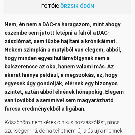
FOTÓK:
ÖRZSIK ÖDÖN
Nem, én nem a DAC-ra haragszom, mint ahogy
eszembe sem jutott letépni a falról a DAC-
zászlómat, sem tűzbe hajítani a krónikáimat.
Nekem szimplán a mutyiból van elegem, abból,
hogy minden egyes hullámvölgynek nem a
balszerencse az oka, hanem valami más. Az
akarat hiánya például, a megszokás, az, hogy
egyesek úgy gondolják, elérnek egy bizonyos
szintet, aztán abból élnének hónapokig. Elegem
van továbbá a semmivel sem magyarázható
furcsa eredményekből a ligában.
Köszönöm, nem kérek cinikus hozzászólást, nincs
szükségem rá, de ha tehetném, újra és újra mennék.