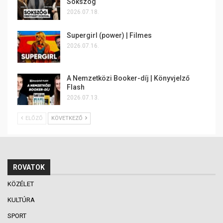
Sokszög
2026.07.18.
Supergirl (power) | Filmes
2026.07.16.
A Nemzetközi Booker-díj | Könyvjelző
Flash
2026.07.13.
ELŐZŐ
KÖVETKEZŐ
ROVATOK
KÖZÉLET
KULTÚRA
SPORT