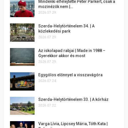
Mindenki elfelejtette Peter Parkert, csak a
mozinézők nem |…
2026.07.29.
Szerda-Helytörténelem 34. | A
közlekedési park
2026.07.29.
Az iskolapad rabjai | Made in 1988 –
Gyerekkor akkor és most
2026.07.29.
Egygólos előnnyel a visszavágóra
2026.07.24.
Szerda-Helytörténelem 33. | A kórház
2026.07.22.
Varga Lívia, Lipcsey Mária, Tóth Kata |