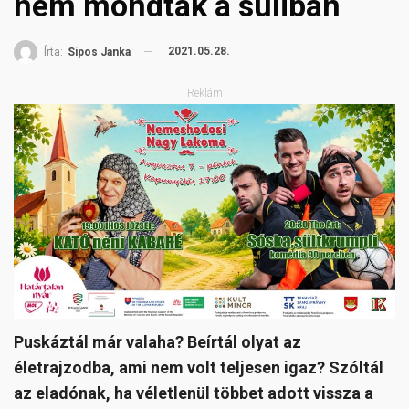
nem mondták a suliban
2021.05.28.
Írta:
Sipos Janka
Reklám
Puskáztál már valaha? Beírtál olyat az
életrajzodba, ami nem volt teljesen igaz? Szóltál
az eladónak, ha véletlenül többet adott vissza a