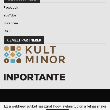
Facebook
YouTube
Instagram
issuu
KIEMELT PARTNEREK
Ez a webhegy sütiket hassznál, hogy javítani tudjon a felhasználói
© 2016-2026 - Klikk P.T. - Minden jog fenntartva.