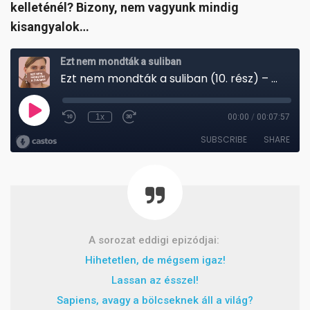
kelleténél? Bizony, nem vagyunk mindig
kisangyalok…
A sorozat eddigi epizódjai:
Hihetetlen, de mégsem igaz!
Lassan az ésszel!
Sapiens, avagy a bölcseknek áll a világ?