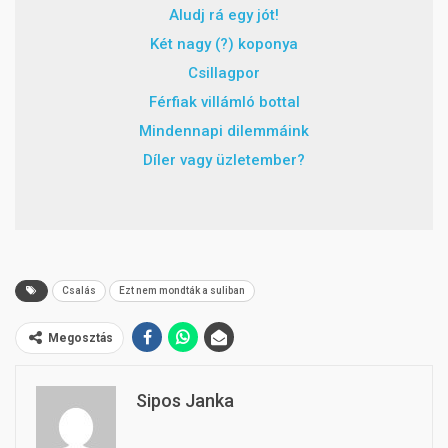
Aludj rá egy jót!
Két nagy (?) koponya
Csillagpor
Férfiak villámló bottal
Mindennapi dilemmáink
Díler vagy üzletember?
Csalás
Ezt nem mondták a suliban
Megosztás
Sipos Janka