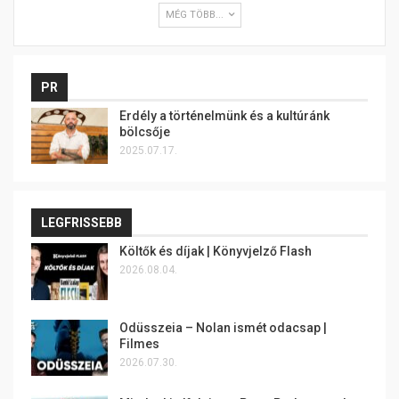
MÉG TÖBB...
PR
Erdély a történelmünk és a kultúránk
bölcsője
2025.07.17.
LEGFRISSEBB
Költők és díjak | Könyvjelző Flash
2026.08.04.
Odüsszeia – Nolan ismét odacsap |
Filmes
2026.07.30.