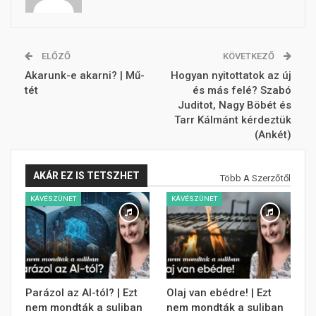
ELŐZŐ
KÖVETKEZŐ
Akarunk-e akarni? | Mű-
Hogyan nyitottatok az új
tét
és más felé? Szabó
Juditot, Nagy Böbét és
Tarr Kálmánt kérdeztük
(Ankét)
AKÁR EZ IS TETSZHET
Több A Szerzőtől
KÁVÉSZÜNET
KÁVÉSZÜNET
Parázol az AI-tól? | Ezt
Olaj van ebédre! | Ezt
nem mondták a suliban
nem mondták a suliban