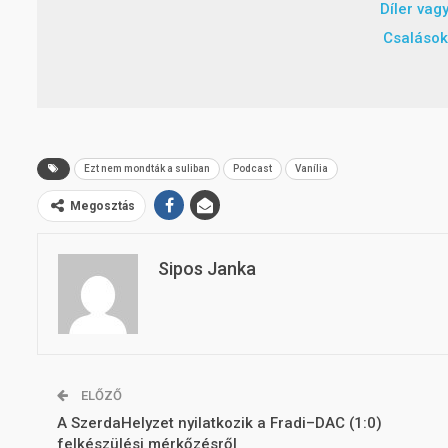
Díler vag
Csalások
Ezt nem mondták a suliban
Podcast
Vanília
Megosztás
Sipos Janka
ELŐZŐ
A SzerdaHelyzet nyilatkozik a Fradi–DAC (1:0)
felkészülési mérkőzésről