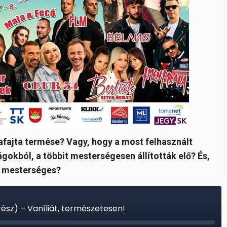
afajta termése? Vagy, hogy a most felhasznált
ágokból, a többit mesterségesen állították elő? És,
 a mesterséges?