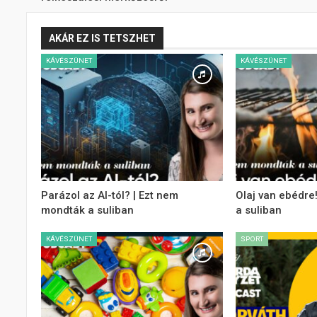
AKÁR EZ IS TETSZHET
KÁVÉSZÜNET
KÁVÉSZÜNET
Parázol az AI-tól? | Ezt nem
Olaj van ebédre
mondták a suliban
a suliban
KÁVÉSZÜNET
SPORT