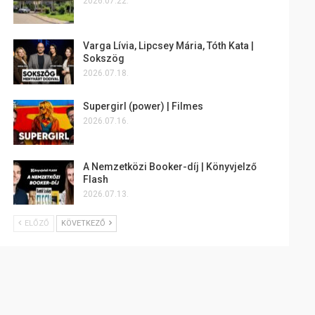
2026.07.22.
Varga Lívia, Lipcsey Mária, Tóth Kata |
Sokszög
2026.07.18.
Supergirl (power) | Filmes
2026.07.16.
A Nemzetközi Booker-díj | Könyvjelző
Flash
2026.07.13.
ELŐZŐ
KÖVETKEZŐ