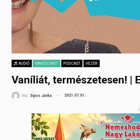
AUDIÓ
KÁVÉSZÜNET
PODCAST
VEZÉR
Vaníliát, természetesen! |
2021.07.01.
Írta:
Sipos Janka
R