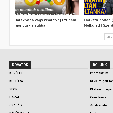
Játékbaba vagy kisautó? | Ezt nem
Horváth Zoltán 
mondták a suliban
Nélküled | Szer
MÉG 
ROVATOK
RÓLUNK
KÖZÉLET
Impresszum
KULTÚRA
Klikk Polgári Tá
SPORT
Klikkout magaz
HAZAI
CornHouse
CSALÁD
Adatvédelem