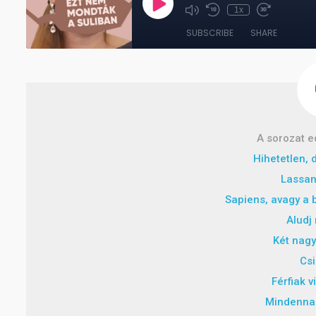
A sorozat e
Hihetetlen,
Lassan
Sapiens, avagy a b
Aludj 
Két nagy
Csi
Férfiak v
Mindenna