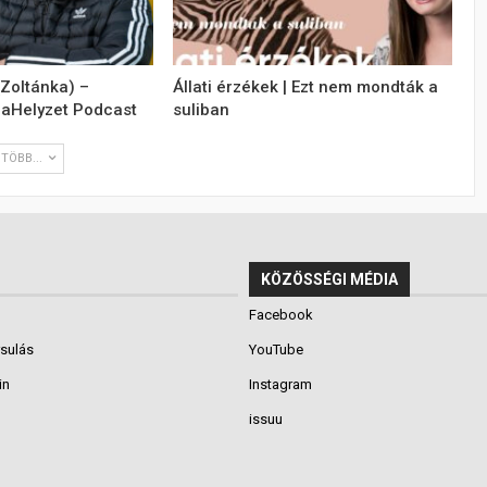
(Zoltánka) –
Állati érzékek | Ezt nem mondták a
daHelyzet Podcast
suliban
TÖBB...
KÖZÖSSÉGI MÉDIA
Facebook
rsulás
YouTube
in
Instagram
issuu