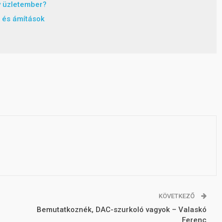
y üzletember?
 és ámítások
KÖVETKEZŐ
Bemutatkoznék, DAC-szurkoló vagyok – Valaskó
Ferenc