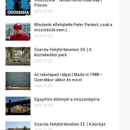
Filmes
2026.07.30.
Mindenki elfelejtette Peter Parkert, csak a
mozinézők nem |…
2026.07.29.
Szerda-Helytörténelem 34. | A
közlekedési park
2026.07.29.
Az iskolapad rabjai | Made in 1988 –
Gyerekkor akkor és most
2026.07.29.
Egygólos előnnyel a visszavágóra
2026.07.24.
Szerda-Helytörténelem 33. | A kórház