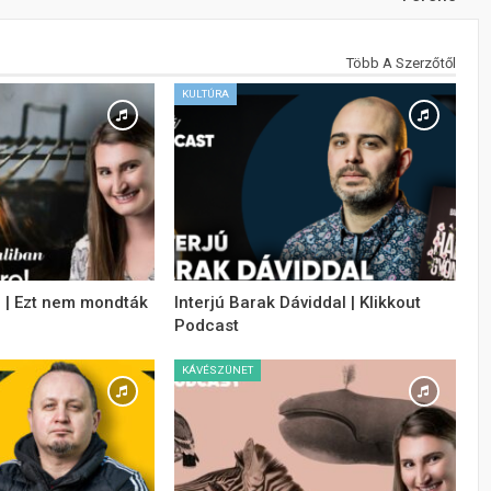
Több A Szerzőtől
KULTÚRA
! | Ezt nem mondták
Interjú Barak Dáviddal | Klikkout
Podcast
KÁVÉSZÜNET