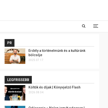
PR
Erdély a történelmünk és a kultúránk
bölcsője
2025.07.17.
LEGFRISSEBB
Költők és díjak | Könyvjelző Flash
2026.08.04.
Odüsszeia – Nolan ismét odacsap |