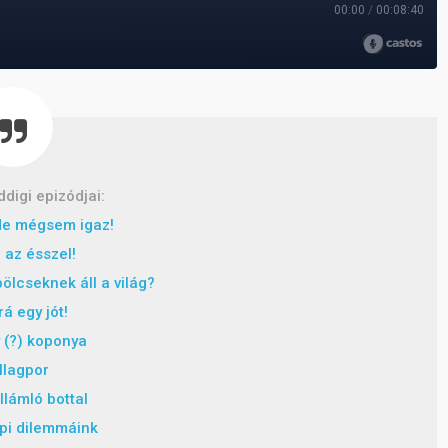
ddigi epizódjai:
 de mégsem igaz!
 az ésszel!
ölcseknek áll a világ?
rá egy jót!
 (?) koponya
llagpor
illámló bottal
pi dilemmáink