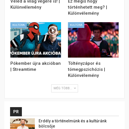
Veled a világ végére is! |
Ez mégis hogy
Különvélemény
történhetett meg? |
Különvélemény
KULTÚRA
KULTÚRA
Pókember újra akcióban
Töltényzápor és
| Streamtime
tömegpszichózis |
Különvélemény
MÉG TÖBB...
PR
Erdély a történelmünk és a kultúránk
bölcsője