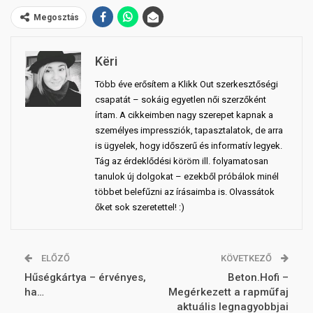
Megosztás
Këri
Több éve erősítem a Klikk Out szerkesztőségi
csapatát – sokáig egyetlen női szerzőként
írtam. A cikkeimben nagy szerepet kapnak a
személyes impressziók, tapasztalatok, de arra
is ügyelek, hogy időszerű és informatív legyek.
Tág az érdeklődési köröm ill. folyamatosan
tanulok új dolgokat – ezekből próbálok minél
többet belefűzni az írásaimba is. Olvassátok
őket sok szeretettel! :)
ELŐZŐ
KÖVETKEZŐ
Hűségkártya – érvényes,
Beton.Hofi –
ha…
Megérkezett a rapműfaj
aktuális legnagyobbjai