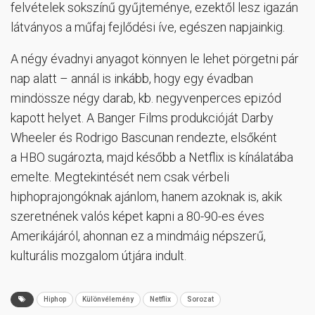
felvételek sokszínű gyűjteménye, ezektől lesz igazán
látványos a műfaj fejlődési íve, egészen napjainkig.
A négy évadnyi anyagot könnyen le lehet pörgetni pár
nap alatt – annál is inkább, hogy egy évadban
mindössze négy darab, kb. negyvenperces epizód
kapott helyet. A Banger Films produkcióját Darby
Wheeler és Rodrigo Bascunan rendezte, elsőként
a HBO sugározta, majd később a Netflix is kínálatába
emelte. Megtekintését nem csak vérbeli
hiphoprajongóknak ajánlom, hanem azoknak is, akik
szeretnének valós képet kapni a 80-90-es éves
Amerikájáról, ahonnan ez a mindmáig népszerű,
kulturális mozgalom útjára indult.
Hiphop
Különvélemény
Netflix
Sorozat