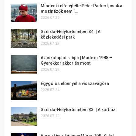
Mindenki elfelejtette Peter Parkert, csak a
mozinézők nem |…
2026.07.29.
Szerda-Helytörténelem 34. | A
közlekedési park
2026.07.29.
Az iskolapad rabjai | Made in 1988 –
Gyerekkor akkor és most
2026.07.29.
Egygólos előnnyel a visszavágóra
2026.07.24.
Szerda-Helytörténelem 33. | A kórház
2026.07.22.
Varga Lívia, Lipcsey Mária, Tóth Kata |