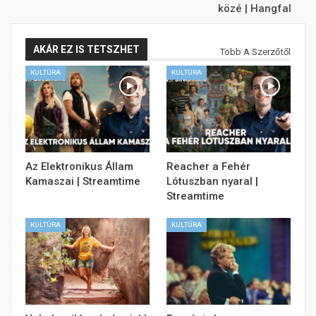
közé | Hangfal
AKÁR EZ IS TETSZHET
Több A Szerzőtől
KULTÚRA
KULTÚRA
Az Elektronikus Állam
Reacher a Fehér
Kamaszai | Streamtime
Lótuszban nyaral |
Streamtime
KULTÚRA
KULTÚRA