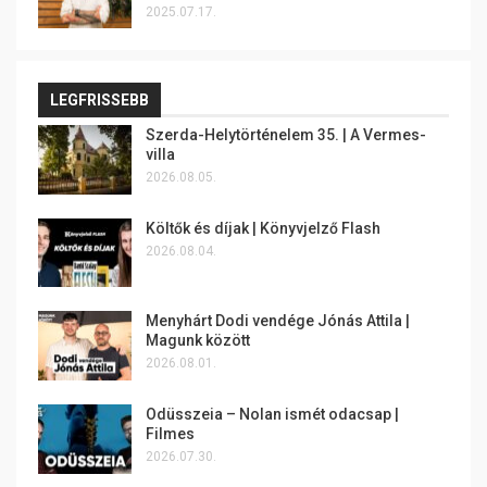
2025.07.17.
LEGFRISSEBB
Szerda-Helytörténelem 35. | A Vermes-
villa
2026.08.05.
Költők és díjak | Könyvjelző Flash
2026.08.04.
Menyhárt Dodi vendége Jónás Attila |
Magunk között
2026.08.01.
Odüsszeia – Nolan ismét odacsap |
Filmes
2026.07.30.