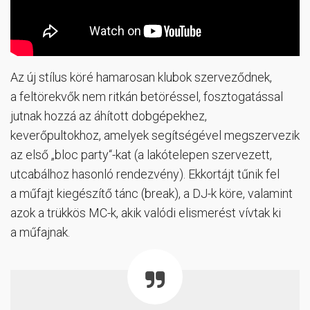
Az új stílus köré hamarosan klubok szerveződnek,
a feltörekvők nem ritkán betöréssel, fosztogatással
jutnak hozzá az áhított dobgépekhez,
keverőpultokhoz, amelyek segítségével megszervezik
az első „bloc party“-kat (a lakótelepen szervezett,
utcabálhoz hasonló rendezvény). Ekkortájt tűnik fel
a műfajt kiegészítő tánc (break), a DJ-k köre, valamint
azok a trükkös MC-k, akik valódi elismerést vívtak ki
a műfajnak.