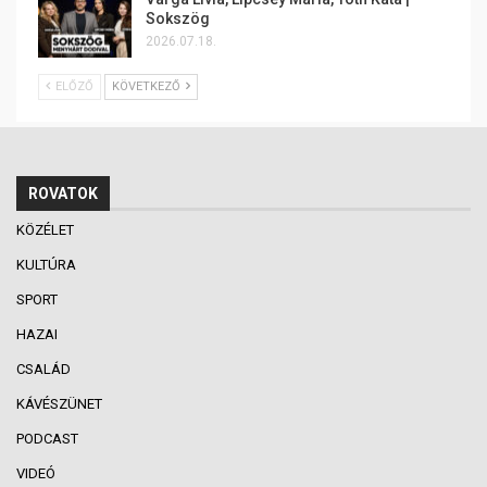
Sokszög
2026.07.18.
ELŐZŐ
KÖVETKEZŐ
ROVATOK
KÖZÉLET
KULTÚRA
SPORT
HAZAI
CSALÁD
KÁVÉSZÜNET
PODCAST
VIDEÓ