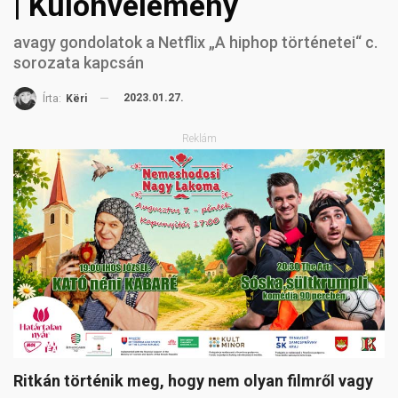
| Különvélemény
avagy gondolatok a Netflix „A hiphop történetei“ c.
sorozata kapcsán
2023.01.27.
Írta:
Këri
Reklám
Ritkán történik meg, hogy nem olyan filmről vagy