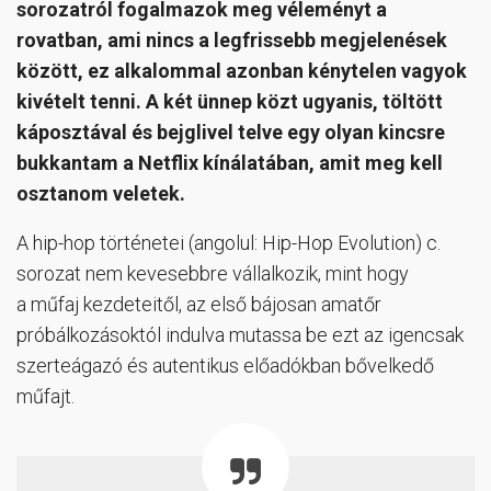
sorozatról fogalmazok meg véleményt a
rovatban, ami nincs a legfrissebb megjelenések
között, ez alkalommal azonban kénytelen vagyok
kivételt tenni. A két ünnep közt ugyanis, töltött
káposztával és bejglivel telve egy olyan kincsre
bukkantam a Netflix kínálatában, amit meg kell
osztanom veletek.
A hip-hop történetei (angolul: Hip-Hop Evolution) c.
sorozat nem kevesebbre vállalkozik, mint hogy
a műfaj kezdeteitől, az első bájosan amatőr
próbálkozásoktól indulva mutassa be ezt az igencsak
szerteágazó és autentikus előadókban bővelkedő
műfajt.