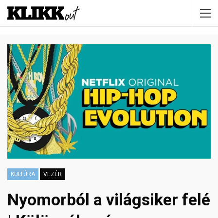
KULTÚRA
VEZÉR
Nyomorból a világsiker felé