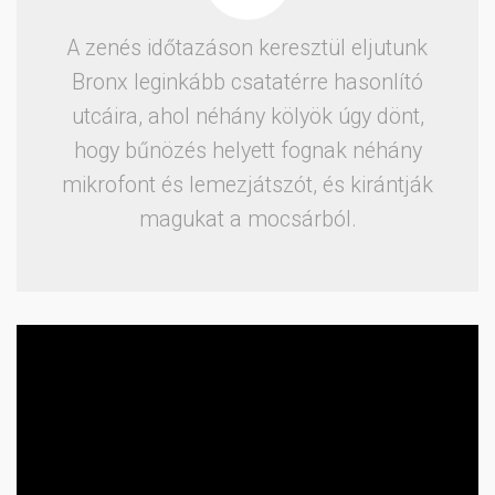
A zenés időtazáson keresztül eljutunk
Bronx leginkább csatatérre hasonlító
utcáira, ahol néhány kölyök úgy dönt,
hogy bűnözés helyett fognak néhány
mikrofont és lemezjátszót, és kirántják
magukat a mocsárból.