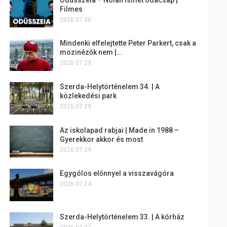
Filmes
2026.07.30.
Mindenki elfelejtette Peter Parkert, csak a
mozinézők nem |…
2026.07.29.
Szerda-Helytörténelem 34. | A
közlekedési park
2026.07.29.
Az iskolapad rabjai | Made in 1988 –
Gyerekkor akkor és most
2026.07.29.
Egygólos előnnyel a visszavágóra
2026.07.24.
Szerda-Helytörténelem 33. | A kórház