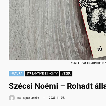
405111090 149384888145
KULTÚRA
STREAMTIME ÉS KÖNYV
VEZÉR
Szécsi Noémi – Rohadt álla
2023.11.25.
Írta:
Sipos Janka