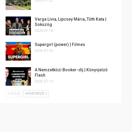
2026.07.22.
Varga Lívia, Lipcsey Mária, Tóth Kata |
Sokszög
2026.07.18.
Supergirl (power) | Filmes
2026.07.16.
A Nemzetközi Booker-díj | Könyvjelző
Flash
2026.07.13.
ELŐZŐ
KÖVETKEZŐ