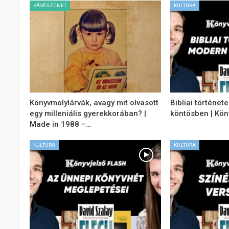
KÁVÉSZÜNET
KULTÚRA
Könyvmolylárvák, avagy mit olvasott
Bibliai történe
egy milleniális gyerekkorában? |
köntösben | Kön
Made in 1988 –…
KULTÚRA
KULTÚRA