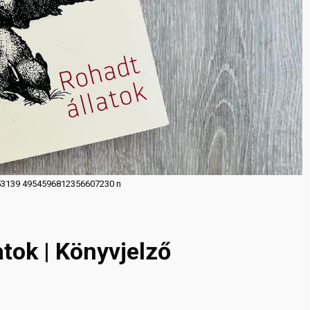
3139 4954596812356607230 n
tok | Könyvjelző