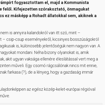
 vámpírt fogyasztottam el, majd a Kommunista
 felől. Kifejezetten szórakoztató, önmagukat
ncs ez másképp a Rohadt állatokkal sem, akiknek a
em is annyira kalandokról van itt szó, mint –
t – csip-csup eseményekről, kicsinyes bosszúságokról
agikusak is, különösebb jelentőségük nem nagyon van. A
nagyokat mondani. Néha bizony olyanokat is, amik
k, akit ugyan vaksága ellenére éleslátással vert meg a
inten műveli. Egy csomó rágcsálónak nincs mit ennie,
ak farkasa (?), de a lényeg, hogy a gazdaság immár
ulajdonképpen az egész közép-kelet-európai régióval
 műve.