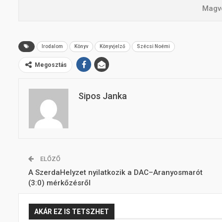
Magv
Irodalom
Könyv
Könyvjelző
Szécsi Noémi
Megosztás
Sipos Janka
ELŐZŐ
A SzerdaHelyzet nyilatkozik a DAC–Aranyosmarót
(3:0) mérkőzésről
AKÁR EZ IS TETSZHET