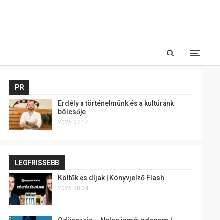
PR
Erdély a történelmünk és a kultúránk
bölcsője
2025.07.17.
LEGFRISSEBB
Költők és díjak | Könyvjelző Flash
2026.08.04.
Odüsszeia – Nolan ismét odacsap |