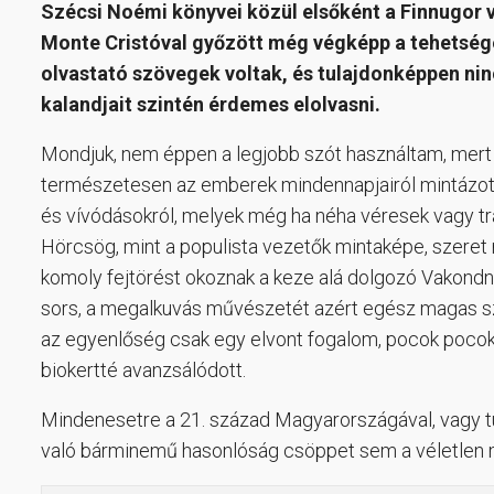
Szécsi Noémi könyvei közül elsőként a Finnugor
Monte Cristóval győzött még végképp a tehetsége
olvastató szövegek voltak, és tulajdonképpen ni
kalandjait szintén érdemes elolvasni.
Mondjuk, nem éppen a legjobb szót használtam, mert n
természetesen az emberek mindennapjairól mintázot
és vívódásokról, melyek még ha néha véresek vagy tr
Hörcsög, mint a populista vezetők mintaképe, szeret 
komoly fejtörést okoznak a keze alá dolgozó Vakondna
sors, a megalkuvás művészetét azért egész magas sz
az egyenlőség csak egy elvont fogalom, pocok pocokn
biokertté avanzsálódott.
Mindenesetre a 21. század Magyarországával, vagy t
való bárminemű hasonlóság csöppet sem a véletlen