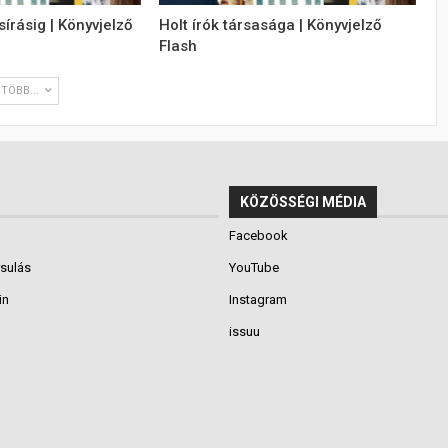
sírásig | Könyvjelző
Holt írók társasága | Könyvjelző
Flash
TÖBB...
KÖZÖSSÉGI MÉDIA
Facebook
rsulás
YouTube
in
Instagram
issuu