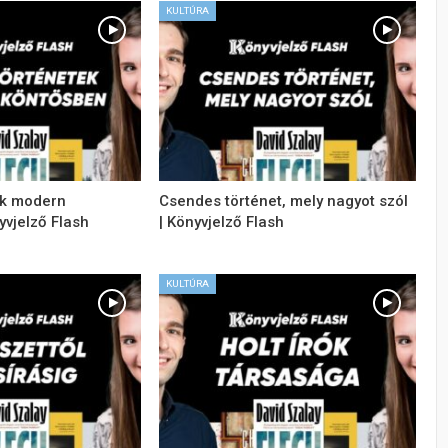
KULTÚRA
tek modern
Csendes történet, mely nagyot szól
yvjelző Flash
| Könyvjelző Flash
KULTÚRA