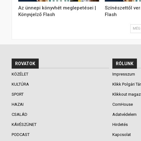
Az ünnepi könyvhét meglepetései |
Színészettől ver
Könyvjelző Flash
Flash
MÉG 
ROVATOK
RÓLUNK
KÖZÉLET
Impresszum
KULTÚRA
Klikk Polgári Tá
SPORT
Klikkout magaz
HAZAI
CornHouse
CSALÁD
Adatvédelem
KÁVÉSZÜNET
Hirdetés
PODCAST
Kapcsolat