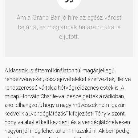
Ám a Grand Bar jó híre az egész várost
bejárta, és még annak határain túlra is
eljutott.
A klasszikus éttermi kínálaton túl magánjellegű
rendezvényeket, összejöveteleket szerveztek, illetve
rendszeressé váltak a hétvégi élőzenés esték is. A
minap Horváth Charlie-val beszélgettek a rádióban,
ahol elhangzott, hogy a nagy művészek nem igazán
kedvelik a „vendéglátózás” kifejezést. Tény viszont,
hogy valahol el kell kezdeni, és a vendéglátóhelyeken
nagyon jól meg lehet tanulni muzsikálni. Akiben pedig