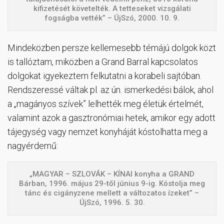
kifizetését követelték. A tetteseket vizsgálati
fogságba vették” – ÚjSzó, 2000. 10. 9.
Mindeközben persze kellemesebb témájú dolgok közt
is tallóztam, miközben a Grand Barral kapcsolatos
dolgokat igyekeztem felkutatni a korabeli sajtóban.
Rendszeressé váltak pl. az ún. ismerkedési bálok, ahol
a „magányos szívek” lelhették meg életük értelmét,
valamint azok a gasztronómiai hetek, amikor egy adott
tájegység vagy nemzet konyháját kóstolhatta meg a
nagyérdemű:
„MAGYAR – SZLOVÁK – KÍNAI konyha a GRAND
Bárban, 1996. május 29-től június 9-ig. Kóstolja meg
tánc és cigányzene mellett a változatos ízeket” –
ÚjSzó, 1996. 5. 30.