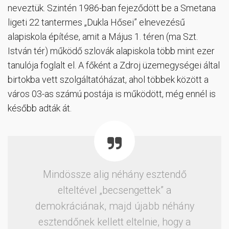
neveztük. Szintén 1986-ban fejeződött be a Smetana
ligeti 22 tantermes „Dukla Hősei” elnevezésű
alapiskola építése, amit a Május 1. téren (ma Szt.
István tér) működő szlovák alapiskola több mint ezer
tanulója foglalt el. A főként a Zdroj üzemegységei által
birtokba vett szolgáltatóházat, ahol többek között a
város 03-as számú postája is működött, még ennél is
később adták át.
Mindössze alig néhány esztendő
elteltével „becsengettek” a
demokráciának, majd újabb néhány
esztendőnek kellett eltelnie, hogy a