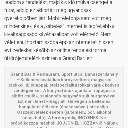
leadom a rendelést, majd kis idő múlva csenget a
futár, addig ez akkortájt még ugyancsak
gyerekcipőben járt. Mobiltelefonja sem volt még
mindenkinek, és a „kábeles” internet is legfeljebb a
kiváltságosabb kávéházakban volt elérhető. Nem
véletlenül hoztam szóba épp az internetet, hiszen
évtizedekkel később az online rendelési forma
úttörőjemifelénk szintén a Grand Bar lett.
Grand Bar & Restaurant, Sport utca, Dunaszerdahely
– Kellemes családias környezetben, magyaros
ízekkel, új étlappal, ételspecialitásokkal várjuk kedves
vendégeinket. A konyhafőnök ajánlata: ropogósra
sütött csülök, szalonnás-hagymás sült burgonyával.
Ezt nem lehet kihagyni!!! Hétvégén a kellemes
hangulatot élőzene (énekesnővel) biztosítja.
Összejövetelek esetén (sütemény, bor, alkohol
behozható). A terem pedig INGYENES. Ne
próbálkozzon máshol! JÖJJÖN EL HOZZÁNK! Nálunk