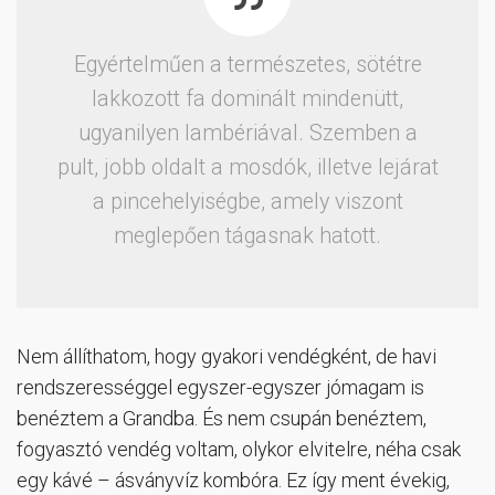
Egyértelműen a természetes, sötétre
lakkozott fa dominált mindenütt,
ugyanilyen lambériával. Szemben a
pult, jobb oldalt a mosdók, illetve lejárat
a pincehelyiségbe, amely viszont
meglepően tágasnak hatott.
Nem állíthatom, hogy gyakori vendégként, de havi
rendszerességgel egyszer-egyszer jómagam is
benéztem a Grandba. És nem csupán benéztem,
fogyasztó vendég voltam, olykor elvitelre, néha csak
egy kávé – ásványvíz kombóra. Ez így ment évekig,