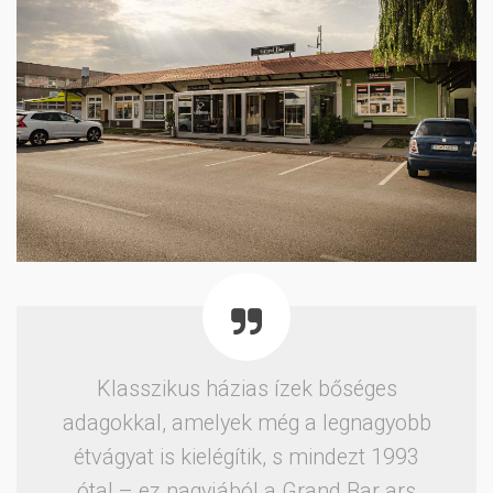
Klasszikus házias ízek bőséges
adagokkal, amelyek még a legnagyobb
étvágyat is kielégítik, s mindezt 1993
óta! – ez nagyjából a Grand Bar ars