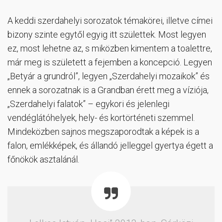
A keddi szerdahelyi sorozatok témakörei, illetve címei
bizony szinte egytől egyig itt születtek. Most legyen
ez, most lehetne az, s miközben kimentem a toalettre,
már meg is született a fejemben a koncepció. Legyen
„Betyár a grundról”, legyen „Szerdahelyi mozaikok” és
ennek a sorozatnak is a Grandban érett meg a víziója,
„Szerdahelyi falatok” – egykori és jelenlegi
vendéglátóhelyek, hely- és kortörténeti szemmel.
Mindeközben sajnos megszaporodtak a képek is a
falon, emlékképek, és állandó jelleggel gyertya égett a
főnökök asztalánál.