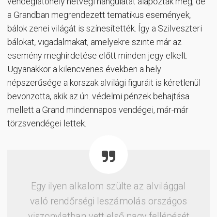
vendéglátóhely hétvégi hangulatát alapozták meg, de
a Grandban megrendezett tematikus események,
bálok zenei világát is színesítették. Így a Szilveszteri
bálokat, vigadalmakat, amelyekre szinte már az
esemény meghirdetése előtt minden jegy elkelt.
Ugyanakkor a kilencvenes években a hely
népszerűsége a korszak alvilági figuráit is kéretlenül
bevonzotta, akik az ún. védelmi pénzek behajtása
mellett a Grand mindennapos vendégei, már-már
törzsvendégei lettek.
Egy ilyen alkalom szülte az alvilággal
való rendőrségi leszámolás országos
viszonylatban vett első nagy fellépését