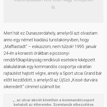
is.
Mert hát ez Dunaszerdahely, amelyről azt olvastam
anno egy német kiadású turistakönyvben, hogy
„Maffiastadt” – esküszöm, nem túlzok! 1995. január
24-én a koraesti órákban a pozsonyi
rendőrfőkapitányság rendkívüli esetekre kiképzett
alakulatának egy kommandós csoportja váratlan
rajtaütést hajtott végre, amely a Sport utcai Grand bár
előtt kezdődött, s amelyről az ÚjSzó „Kissé durvára
sikeredett” címmel számolt be:
„…az utcai akciót követően a kommandócsoport
behatolt az étterembe. Szemtanúk elbeszélése