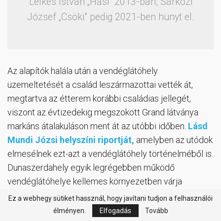
Lelkes István „Hasi” 2013-ban, Sárközi
József „Csöki” pedig 2021-ben hunyt el.
Az alapítók halála után a vendéglátóhely
üzemeltetését a család leszármazottai vették át,
megtartva az étterem korábbi családias jellegét,
viszont az évtizedekig megszokott Grand látványa
markáns átalakuláson ment át az utóbbi időben.
Lásd
Mundi Józsi helyszíni riportját,
amelyben az utódok
elmesélnek ezt-azt a vendéglátóhely történelméből is.
Dunaszerdahely egyik legrégebben működő
vendéglátóhelye kellemes környezetben várja
vendégeit, s immár az utcafrontról is feltűnő jelenség
Ez a webhegy sütiket hassznál, hogy javítani tudjon a felhasználói
lett. Nemcsak a terasz, de az étterem teljes beltere
élményen.
Elfogadás
Tovább