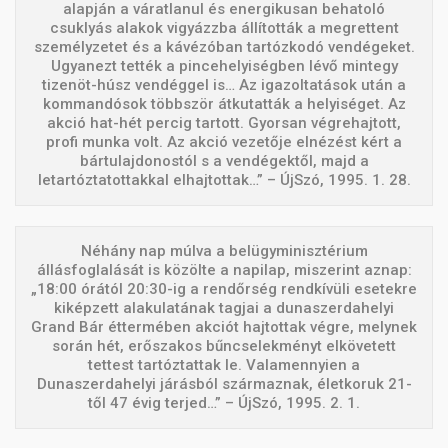
alapján a váratlanul és energikusan behatoló
csuklyás alakok vigyázzba állították a megrettent
személyzetet és a kávézóban tartózkodó vendégeket.
Ugyanezt tették a pincehelyiségben lévő mintegy
tizenöt-húsz vendéggel is… Az igazoltatások után a
kommandósok többször átkutatták a helyiséget. Az
akció hat-hét percig tartott. Gyorsan végrehajtott,
profi munka volt. Az akció vezetője elnézést kért a
bártulajdonostól s a vendégektől, majd a
letartóztatottakkal elhajtottak…” – ÚjSzó, 1995. 1. 28.
Néhány nap múlva a belügyminisztérium
állásfoglalását is közölte a napilap, miszerint aznap:
„18:00 órától 20:30-ig a rendőrség rendkívüli esetekre
kiképzett alakulatának tagjai a dunaszerdahelyi
Grand Bár éttermében akciót hajtottak végre, melynek
során hét, erőszakos bűncselekményt elkövetett
tettest tartóztattak le. Valamennyien a
Dunaszerdahelyi járásból származnak, életkoruk 21-
től 47 évig terjed…” – ÚjSzó, 1995. 2. 1.