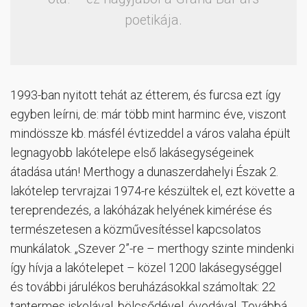
poetikája.
1993-ban nyitott tehát az étterem, és furcsa ezt így
egyben leírni, de: már több mint harminc éve, viszont
mindössze kb. másfél évtizeddel a város valaha épült
legnagyobb lakótelepe első lakásegységeinek
átadása után! Merthogy a dunaszerdahelyi Észak 2.
lakótelep tervrajzai 1974-re készültek el, ezt követte a
tereprendezés, a lakóházak helyének kimérése és
természetesen a közművesítéssel kapcsolatos
munkálatok. „Szever 2”-re – merthogy szinte mindenki
így hívja a lakótelepet – közel 1200 lakásegységgel
és további járulékos beruházásokkal számoltak: 22
tantermes iskolával, bölcsődével, óvodával. Továbbá