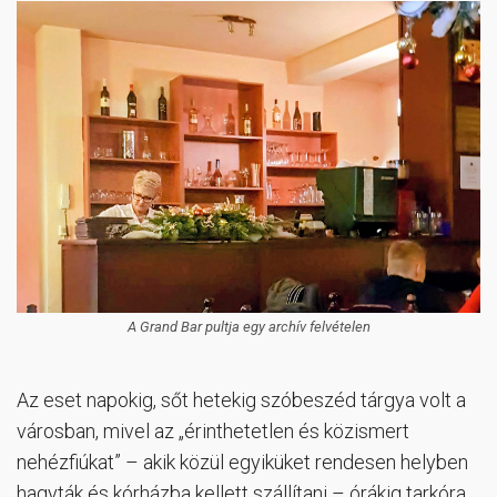
A Grand Bar pultja egy archív felvételen
Az eset napokig, sőt hetekig szóbeszéd tárgya volt a
városban, mivel az „érinthetetlen és közismert
nehézfiúkat” – akik közül egyiküket rendesen helyben
hagyták és kórházba kellett szállítani – órákig tarkóra