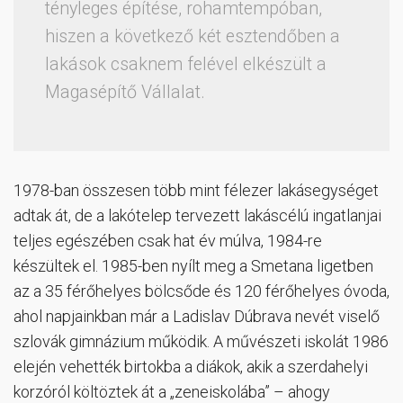
tényleges építése, rohamtempóban,
hiszen a következő két esztendőben a
lakások csaknem felével elkészült a
Magasépítő Vállalat.
1978-ban összesen több mint félezer lakásegységet
adtak át, de a lakótelep tervezett lakáscélú ingatlanjai
teljes egészében csak hat év múlva, 1984-re
készültek el. 1985-ben nyílt meg a Smetana ligetben
az a 35 férőhelyes bölcsőde és 120 férőhelyes óvoda,
ahol napjainkban már a Ladislav Dúbrava nevét viselő
szlovák gimnázium működik. A művészeti iskolát 1986
elején vehették birtokba a diákok, akik a szerdahelyi
korzóról költöztek át a „zeneiskolába” – ahogy