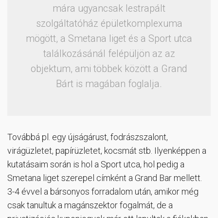
mára ugyancsak lestrapált
szolgáltatóház épületkomplexuma
mögött, a Smetana liget és a Sport utca
találkozásánál felépüljön az az
objektum, ami többek között a Grand
Bárt is magában foglalja.
Továbbá pl. egy újságárust, fodrászszalont,
virágüzletet, papírüzletet, kocsmát stb. Ilyenképpen a
kutatásaim során is hol a Sport utca, hol pedig a
Smetana liget szerepel címként a Grand Bar mellett.
3-4 évvel a bársonyos forradalom után, amikor még
csak tanultuk a magánszektor fogalmát, de a