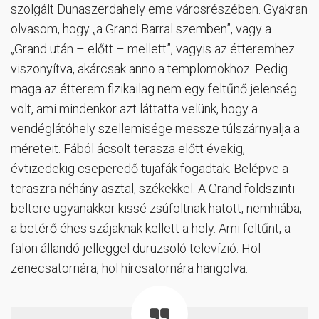
szolgált Dunaszerdahely eme városrészében. Gyakran
olvasom, hogy „a Grand Barral szemben”, vagy a
„Grand után – előtt – mellett”, vagyis az étteremhez
viszonyítva, akárcsak anno a templomokhoz. Pedig
maga az étterem fizikailag nem egy feltűnő jelenség
volt, ami mindenkor azt láttatta velünk, hogy a
vendéglátóhely szellemisége messze túlszárnyalja a
méreteit. Fából ácsolt terasza előtt évekig,
évtizedekig cseperedő tujafák fogadtak. Belépve a
teraszra néhány asztal, székekkel. A Grand földszinti
beltere ugyanakkor kissé zsúfoltnak hatott, nemhiába,
a betérő éhes szájaknak kellett a hely. Ami feltűnt, a
falon állandó jelleggel duruzsoló televízió. Hol
zenecsatornára, hol hírcsatornára hangolva.