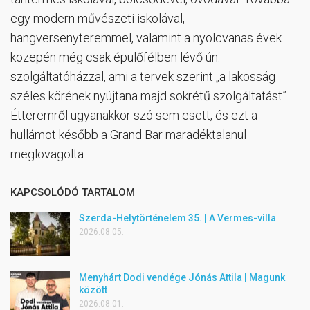
egy modern művészeti iskolával,
hangversenyteremmel, valamint a nyolcvanas évek
közepén még csak épülőfélben lévő ún.
szolgáltatóházzal, ami a tervek szerint „a lakosság
széles körének nyújtana majd sokrétű szolgáltatást”.
Étteremről ugyanakkor szó sem esett, és ezt a
hullámot később a Grand Bar maradéktalanul
meglovagolta.
KAPCSOLÓDÓ TARTALOM
Szerda-Helytörténelem 35. | A Vermes-villa
2026.08.05.
Menyhárt Dodi vendége Jónás Attila | Magunk
között
2026.08.01.