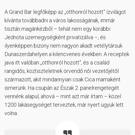
A Grand Bar legfőképp az „otthonról hozott” ízvilágot
kívánta továbbadni a város lakosságának, immár
tisztán magánkézből – tehát nem egy korábbi
Jednota üzemegységként privatizálva –, és
ilyenképpen bizony nem nagyon akadt vetélytársuk
Dunaszerdahelyen a kilencvenes években. A receptek
java itt valóban „otthonról hozott”, és a család
rangidős, köztiszteletnek örvendő női vezetőjétől
származott, akit mindannyian csak Cica mamaként
ismerünk. Ha csupán az Észak 2. panelrengetegét
vennénk alapul, ahová – mint azt már írtam – közel
1200 lakásegységet terveztek, már nyert ügyük lett
volna.