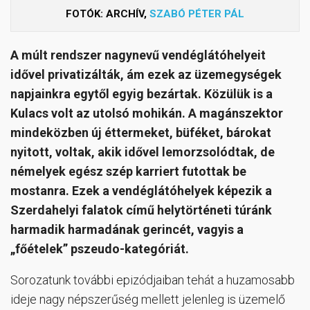
FOTÓK: ARCHÍV,
SZABÓ PÉTER PÁL
A múlt rendszer nagynevű vendéglátóhelyeit
idővel privatizálták, ám ezek az üzemegységek
napjainkra egytől egyig bezártak. Közülük is a
Kulacs volt az utolsó mohikán. A magánszektor
mindeközben új éttermeket, büféket, bárokat
nyitott, voltak, akik idővel lemorzsolódtak, de
némelyek egész szép karriert futottak be
mostanra. Ezek a vendéglátóhelyek képezik a
Szerdahelyi falatok című helytörténeti túránk
harmadik harmadának gerincét, vagyis a
„főételek” pszeudo-kategóriát.
Sorozatunk további epizódjaiban tehát a huzamosabb
ideje nagy népszerűség mellett jelenleg is üzemelő