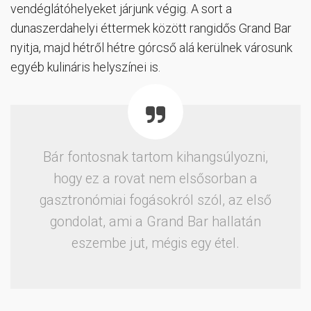
vendéglátóhelyeket járjunk végig. A sort a
dunaszerdahelyi éttermek között rangidős Grand Bar
nyitja, majd hétről hétre górcső alá kerülnek városunk
egyéb kulináris helyszínei is.
Bár fontosnak tartom kihangsúlyozni,
hogy ez a rovat nem elsősorban a
gasztronómiai fogásokról szól, az első
gondolat, ami a Grand Bar hallatán
eszembe jut, mégis egy étel.