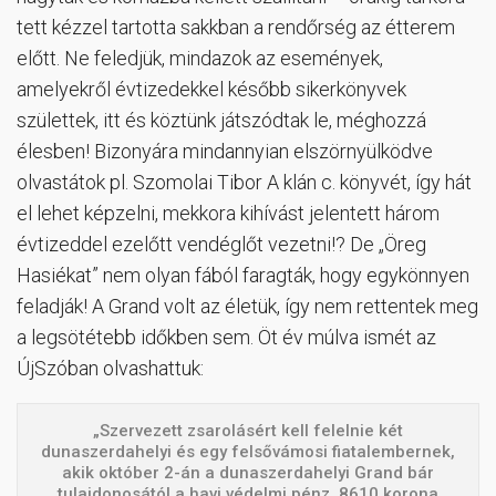
tett kézzel tartotta sakkban a rendőrség az étterem
előtt. Ne feledjük, mindazok az események,
amelyekről évtizedekkel később sikerkönyvek
születtek, itt és köztünk játszódtak le, méghozzá
élesben! Bizonyára mindannyian elszörnyülködve
olvastátok pl. Szomolai Tibor A klán c. könyvét, így hát
el lehet képzelni, mekkora kihívást jelentett három
évtizeddel ezelőtt vendéglőt vezetni!? De „Öreg
Hasiékat” nem olyan fából faragták, hogy egykönnyen
feladják! A Grand volt az életük, így nem rettentek meg
a legsötétebb időkben sem. Öt év múlva ismét az
ÚjSzóban olvashattuk:
„Szervezett zsarolásért kell felelnie két
dunaszerdahelyi és egy felsővámosi fiatalembernek,
akik október 2-án a dunaszerdahelyi Grand bár
tulajdonosától a havi védelmi pénz, 8610 korona