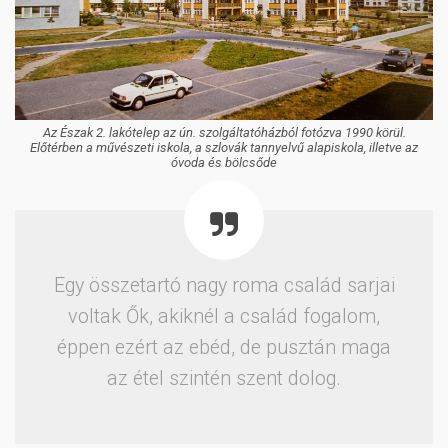
Az Észak 2. lakótelep az ún. szolgáltatóházból fotózva 1990 körül.
Előtérben a művészeti iskola, a szlovák tannyelvű alapiskola, illetve az
óvoda és bölcsőde
Egy összetartó nagy roma család sarjai
voltak Ők, akiknél a család fogalom,
éppen ezért az ebéd, de pusztán maga
az étel szintén szent dolog.