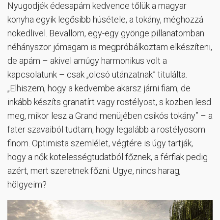
Nyugodjék édesapám kedvence tőlük a magyar
konyha egyik legősibb húsétele, a tokány, méghozzá
nokedlivel. Bevallom, egy-egy gyönge pillanatomban
néhányszor jómagam is megpróbálkoztam elkészíteni,
de apám – akivel amúgy harmonikus volt a
kapcsolatunk – csak „olcsó utánzatnak” titulálta.
„Elhiszem, hogy a kedvembe akarsz járni fiam, de
inkább készíts granatírt vagy rostélyost, s közben lesd
meg, mikor lesz a Grand menüjében csikós tokány” – a
fater szavaiból tudtam, hogy legalább a rostélyosom
finom. Optimista szemlélet, végtére is úgy tartják,
hogy a nők kötelességtudatból főznek, a férfiak pedig
azért, mert szeretnek főzni. Ugye, nincs harag,
hölgyeim?