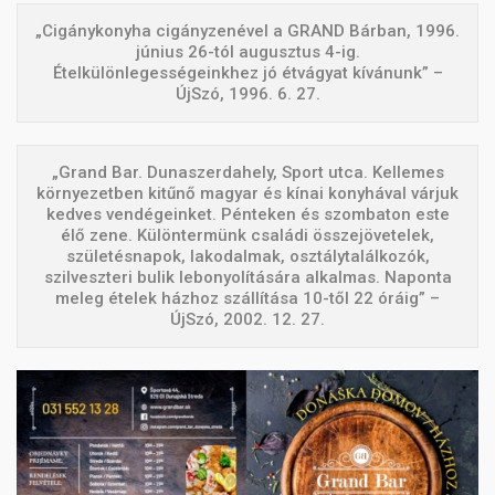
„Cigánykonyha cigányzenével a GRAND Bárban, 1996.
június 26-tól augusztus 4-ig.
Ételkülönlegességeinkhez jó étvágyat kívánunk” –
ÚjSzó, 1996. 6. 27.
„Grand Bar. Dunaszerdahely, Sport utca. Kellemes
környezetben kitűnő magyar és kínai konyhával várjuk
kedves vendégeinket. Pénteken és szombaton este
élő zene. Különtermünk családi összejövetelek,
születésnapok, lakodalmak, osztálytalálkozók,
szilveszteri bulik lebonyolítására alkalmas. Naponta
meleg ételek házhoz szállítása 10-től 22 óráig” –
ÚjSzó, 2002. 12. 27.