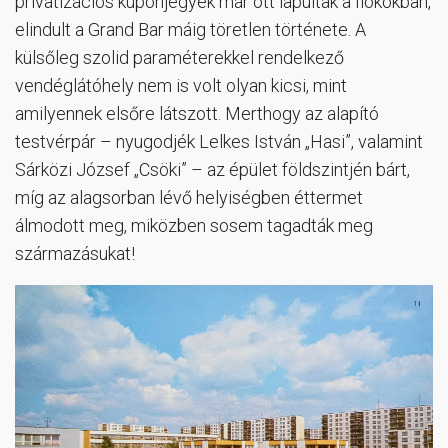
privatizációs kuponjegyek már ott lapultak a fiókokban,
elindult a Grand Bar máig töretlen története. A
külsőleg szolid paraméterekkel rendelkező
vendéglátóhely nem is volt olyan kicsi, mint
amilyennek elsőre látszott. Merthogy az alapító
testvérpár – nyugodjék Lelkes István „Hasi”, valamint
Sárközi József „Csöki” – az épület földszintjén bárt,
míg az alagsorban lévő helyiségben éttermet
álmodott meg, miközben sosem tagadták meg
származásukat!