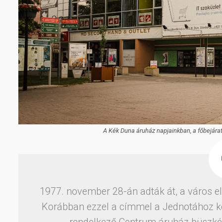
A Kék Duna áruház napjainkban, a főbejárat 
1977. november 28-án adták át, a város e
Korábban ezzel a címmel a Jednotához kö