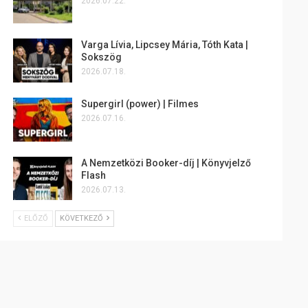
2026.07.22.
Varga Lívia, Lipcsey Mária, Tóth Kata |
Sokszög
2026.07.18.
Supergirl (power) | Filmes
2026.07.16.
A Nemzetközi Booker-díj | Könyvjelző
Flash
2026.07.13.
ELŐZŐ
KÖVETKEZŐ