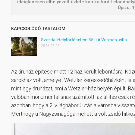
ideiglenesen elhelyezett üzlete kap kulturált eladóhely
Újszó, 1
KAPCSOLÓDÓ TARTALOM
Szerda-Helytörténelem 35. | A Vermes-villa
2026.08.05.
Az áruház építese miatt 12 ház került lebontásra. Köz
sarokház volt, amelyet Wetzler kereskedőházként is i
mint egy áruházat, ami a Wetzler-ház helyén épült. Bá
valóban monumentálisnak azámított, az állítás csak 
azonban, hogy a 2. világháború után a városba visszaté
Merthogy a Nagyzsinagóga mellett a volt zsidó hitköz