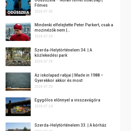
Filmes
2026.07.30.
Mindenki elfelejtette Peter Parkert, csak a
mozinézők nem |…
2026.07.29.
Szerda-Helytörténelem 34. | A
közlekedési park
2026.07.29.
Az iskolapad rabjai | Made in 1988 –
Gyerekkor akkor és most
2026.07.29.
Egygólos előnnyel a visszavágóra
2026.07.24.
Szerda-Helytörténelem 33. | A kórház