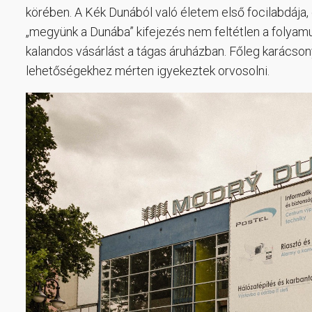
körében. A Kék Dunából való életem első focilabdája, e
„megyünk a Dunába” kifejezés nem feltétlen a folyam
kalandos vásárlást a tágas áruházban. Főleg karácson
lehetőségekhez mérten igyekeztek orvosolni.