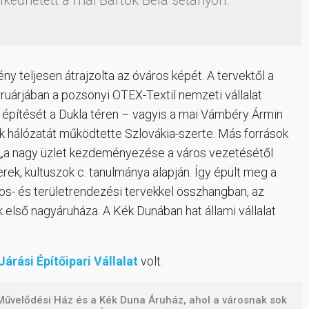
kedhetett a mai Bartók Béla sétányon.
y teljesen átrajzolta az óváros képét. A tervektől a
ruárjában a pozsonyi OTEX-Textil nemzeti vállalat
építését a Dukla téren – vagyis a mai Vámbéry Ármin
nek hálózatát működtette Szlovákia-szerte. Más források
e: „a nagy üzlet kezdeményezése a város vezetésétől
rek, kultuszok c. tanulmánya alapján. Így épült meg a
os- és területrendezési tervekkel összhangban, az
első nagyáruháza. A Kék Dunában hat állami vállalat
Járási Építőipari Vállalat
volt.
 Művelődési Ház és a Kék Duna Áruház, ahol a városnak sok