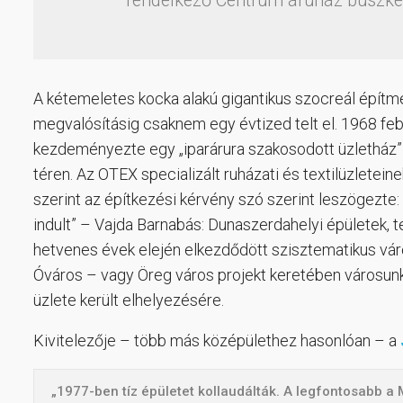
rendelkező Centrum áruház büszkél
A kétemeletes kocka alakú gigantikus szocreál építmén
megvalósításig csaknem egy évtized telt el. 1968 feb
kezdeményezte egy „iparárura szakosodott üzletház” 
téren. Az OTEX specializált ruházati és textilüzletei
szerint az építkezési kérvény szó szerint leszögezt
indult” – Vajda Barnabás: Dunaszerdahelyi épületek, te
hetvenes évek elején elkezdődött szisztematikus vár
Óváros – vagy Öreg város projekt keretében városunk 
üzlete került elhelyezésére.
Kivitelezője – több más középülethez hasonlóan – a
„1977-ben tíz épületet kollaudálták. A legfontosabb a