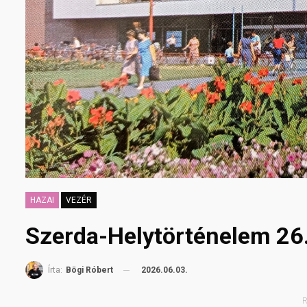
HAZAI
VEZÉR
Szerda-Helytörténelem 26.
2026.06.03.
Írta:
Bögi Róbert
R