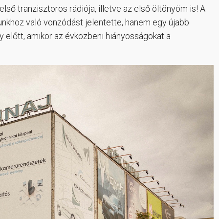
lső tranzisztoros rádiója, illetve az első öltönyöm is! A
unkhoz való vonzódást jelentette, hanem egy újabb
y előtt, amikor az évközbeni hiányosságokat a