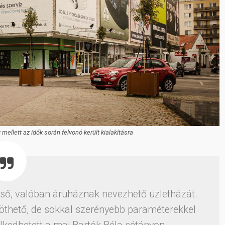
mellett az idők során felvonó került kialakításra
lső, valóban áruháznak nevezhető üzletházát.
thető, de sokkal szerényebb paraméterekkel