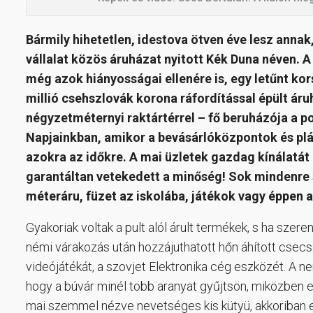
Bármily hihetetlen, idestova ötven éve lesz anna
vállalat közös áruházat nyitott Kék Duna néven. 
még azok hiányosságai ellenére is, egy letűnt k
millió csehszlovák korona ráfordítással épült ár
négyzetméternyi raktártérrel – fő beruházója a po
Napjainkban, amikor a bevásárlóközpontok és pláz
azokra az időkre. A mai üzletek gazdag kínálatát
garantáltan vetekedett a minőség! Sok mindenre s
méteráru, füzet az iskolába, játékok vagy éppen 
Gyakoriak voltak a pult alól árult termékek, s ha sze
némi várakozás után hozzájuthatott hőn áhított csecs
videójátékát, a szovjet Elektronika cég eszközét. A n
hogy a búvár minél több aranyat gyűjtsön, miközben egy
mai szemmel nézve nevetséges kis kütyü, akkoriban 