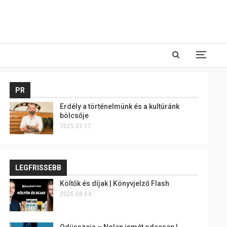
PR
Erdély a történelmünk és a kultúránk
bölcsője
2025.07.17.
LEGFRISSEBB
Költők és díjak | Könyvjelző Flash
2026.08.04.
Odüsszeia – Nolan ismét odacsap |