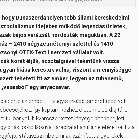
k, hogy Dunaszerdahelyen több állami kereskedelmi
A szocializmus idejében működő legendás üzletek,
orszak bájos varázsát hordozták magukban. A 22
uház – 2410 négyzetméternyi üzlettel és 1410
zsonyi OTEX-Textil nemzeti vállalat volt.
ák korát éljük, nosztalgiával tekintünk vissza
 ugyan hiába kerestük volna, viszont a mennyiséggel
zert tehetett itt az ember, legyen az ruhanemű,
a „vasasból” egy anyacsavar.
rencse érte az embert – vagyis inkább ismeretsége volt –,
ebecséjéhez. Így kaptam kézhez életem első digitális
em túl bonyolult kvarcszerkezet lényege abban rejlett,
 óriási polip lábaival fáradhatatlanul az életére tör. Ez a
egyfajta státuszszimbólumnak számított a gyerekek