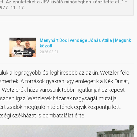
et. Az épületeket a JÉV kiváló minőségben készítette el…” –
977. 11. 17.
Menyhárt Dodi vendége Jónás Attila | Magunk
között
2026.08.01.
ülük a legnagyobb és leghíresebb az az ún. Wetzler-féle
smertek. A források gyakran úgy emlegetik a Kék Dunát,
r Wetzlerék háza városunk többi ingatlanjaihoz képest
részben igaz. Wetzlerék házának nagyságát mutatja
rt zsidók megújuló hitéletének egyik központja lett.
ségi székházat is bombatalálat érte.