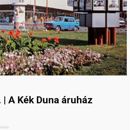
 | A Kék Duna áruház
eklám