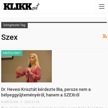
böngészés Tag
Szex
KÁVÉSZÜNET
Dr. Hevesi Krisztát kérdezte Bia, persze nem a
bélyeggyűjteményéről, hanem a SZEXről
BOKROS BIA
2022.07.05.