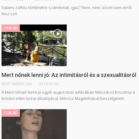
Valami zaftos történetre számítotok, igaz? Nem, nem, közel sem erről
lesz szó.
CSALÁD
Mert nőnek lenni jó: Az intimitásról és a szexualitásról
MERT NŐNEK LENNI JÓ
2018.09.09.
A Mert nőnek lenni jó egyik augusztusi adásában Mészáros Krisztina a
Kriston intim torna oktatójával, Mórocz Magdolnával beszélgetett.
CSALÁD