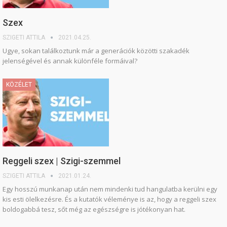
Szex
SZIGETI ATTILA
2021.04.25.
Ugye, sokan találkoztunk már a generációk közötti szakadék
jelenségével és annak különféle formáival?
KÖZÉLET
Reggeli szex | Szigi-szemmel
SZIGETI ATTILA
2021.01.24.
Egy hosszú munkanap után nem mindenki tud hangulatba kerülni egy
kis esti ölelkezésre. És a kutatók véleménye is az, hogy a reggeli szex
boldogabbá tesz, sőt még az egészségre is jótékonyan hat.