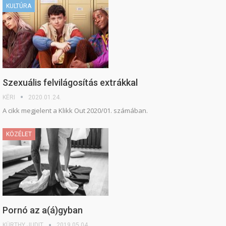
KULTÚRA
Szexuális felvilágosítás extrákkal
KËRI
2020.01.24.
A cikk megjelent a Klikk Out 2020/01. számában.
KÖZÉLET
Pornó az a(á)gyban
KÜRTHY JUDIT
2019.05.04.