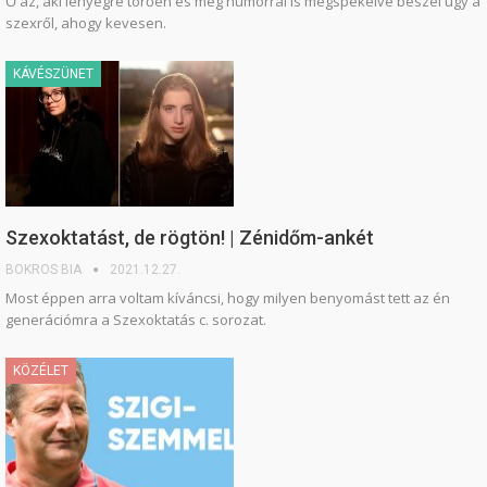
Ő az, aki lényegre törően és még humorral is megspékelve beszél úgy a
szexről, ahogy kevesen.
KÁVÉSZÜNET
Szexoktatást, de rögtön! | Zénidőm-ankét
BOKROS BIA
2021.12.27.
Most éppen arra voltam kíváncsi, hogy milyen benyomást tett az én
generációmra a Szexoktatás c. sorozat.
KÖZÉLET