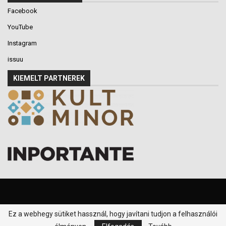
Facebook
YouTube
Instagram
issuu
KIEMELT PARTNEREK
Ez a webhegy sütiket hassznál, hogy javítani tudjon a felhasználói
© 2016-2026 - Klikk P.T. - Minden jog fenntartva.