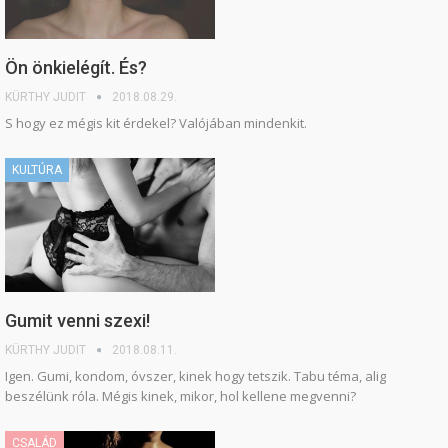
Ön önkielégít. És?
KÜRTHY JUDIT
2018.08.29.
S hogy ez mégis kit érdekel? Valójában mindenkit.
KULTÚRA
Gumit venni szexi!
KÜRTHY JUDIT
2018.08.11.
Igen. Gumi, kondom, óvszer, kinek hogy tetszik. Tabu téma, alig
beszélünk róla. Mégis kinek, mikor, hol kellene megvenni?
CSALÁD