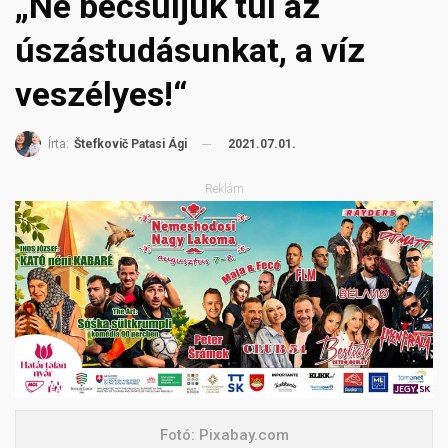
„Ne becsüljük túl az
úszástudásunkat, a víz
veszélyes!“
2021.07.01.
Írta:
Štefkovič Patasi Ági
Reklám
Fotó: Pixabay.com