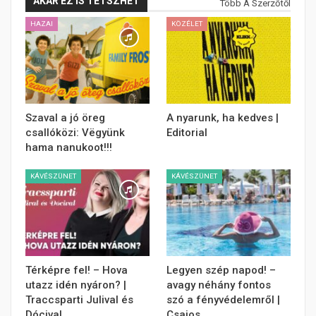
AKÁR EZ IS TETSZHET
Több A Szerzőtől
HAZAI
KÖZÉLET
Szaval a jó öreg
A nyarunk, ha kedves |
csallóközi: Vëgyünk
Editorial
hama nanukoot!!!
KÁVÉSZÜNET
KÁVÉSZÜNET
Térképre fel! – Hova
Legyen szép napod! –
utazz idén nyáron? |
avagy néhány fontos
Traccsparti Julival és
szó a fényvédelemről |
Dócival
Csajos