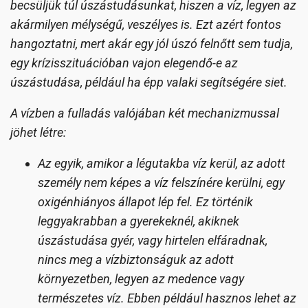
becsüljük túl úszástudásunkat, hiszen a víz, legyen az
akármilyen mélységű, veszélyes is. Ezt azért fontos
hangoztatni, mert akár egy jól úszó felnőtt sem tudja,
egy krízisszituációban vajon elegendő-e az
úszástudása, például ha épp valaki segítségére siet.
A vízben a fulladás valójában két mechanizmussal
jöhet létre:
Az egyik, amikor a légutakba víz kerül, az adott
személy nem képes a víz felszínére kerülni, egy
oxigénhiányos állapot lép fel. Ez történik
leggyakrabban a gyerekeknél, akiknek
úszástudása gyér, vagy hirtelen elfáradnak,
nincs meg a vízbiztonságuk az adott
környezetben, legyen az medence vagy
természetes víz. Ebben például hasznos lehet az