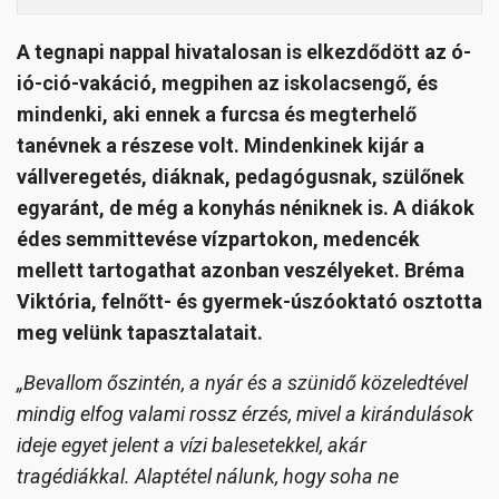
A tegnapi nappal hivatalosan is elkezdődött az ó-
ió-ció-vakáció, megpihen az iskolacsengő, és
mindenki, aki ennek a furcsa és megterhelő
tanévnek a részese volt. Mindenkinek kijár a
vállveregetés, diáknak, pedagógusnak, szülőnek
egyaránt, de még a konyhás néniknek is. A diákok
édes semmittevése vízpartokon, medencék
mellett tartogathat azonban veszélyeket. Bréma
Viktória, felnőtt- és gyermek-úszóoktató osztotta
meg velünk tapasztalatait.
„Bevallom
őszintén, a nyár és a szünidő közeledtével
mindig elfog valami rossz érzés, mivel a kirándulások
ideje egyet jelent a vízi balesetekkel, akár
tragédiákkal. Alaptétel nálunk, hogy soha ne