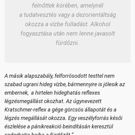
felnőttek körében, amelynél
a tudatvesztés vagy a dezorientáltság
okozza a vízbe fulladást. Alkohol
fogyasztása után nem lenne javasolt
fürdőzni.
A másik alapszabály, felforrósodott testtel nem
szabad ugrani hideg vízbe, bármennyire is jólesik az
embernek, a hirtelen hideghatás reflexes
légzésmegállást okozhat. Az úgynevezett
Kratschmer-reflex
a gége görcsös állapotát és a
légzés megállását okozza. Egy veszélyforrás késői
észlelése a pánikreakció beindításán keresztül
sodorhatja bajba a fürdőzőt.“