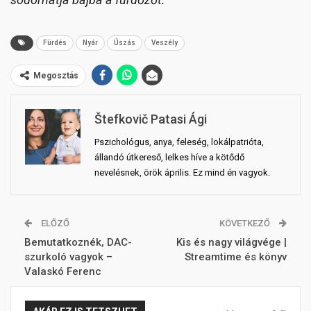
Fürdés
Nyár
Úszás
Veszély
Megosztás
Štefkovič Patasi Ági
Pszichológus, anya, feleség, lokálpatrióta,
állandó útkereső, lelkes híve a kötődő
nevelésnek, örök április. Ez mind én vagyok.
ELŐZŐ
KÖVETKEZŐ
Bemutatkoznék, DAC-
Kis és nagy világvége |
szurkoló vagyok –
Streamtime és könyv
Valaskó Ferenc