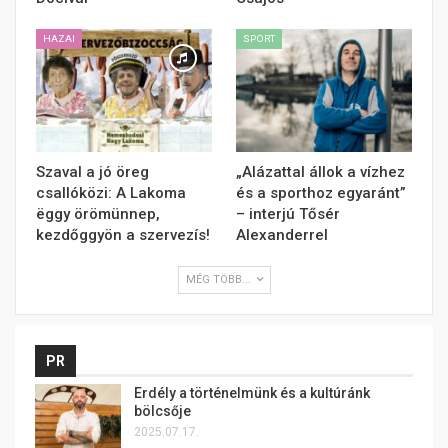
HAZAI
SPORT
Szaval a jó öreg
„Alázattal állok a vízhez
csallóközi: A Lakoma
és a sporthoz egyaránt”
ëggy örömünnep,
– interjú Tősér
kezdőggyön a szervezís!
Alexanderrel
MÉG TÖBB...
PR
Erdély a történelmünk és a kultúránk
bölcsője
2025.07.17.