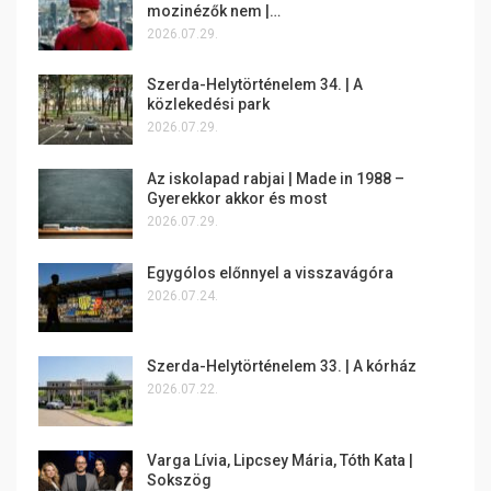
mozinézők nem |…
2026.07.29.
Szerda-Helytörténelem 34. | A
közlekedési park
2026.07.29.
Az iskolapad rabjai | Made in 1988 –
Gyerekkor akkor és most
2026.07.29.
Egygólos előnnyel a visszavágóra
2026.07.24.
Szerda-Helytörténelem 33. | A kórház
2026.07.22.
Varga Lívia, Lipcsey Mária, Tóth Kata |
Sokszög