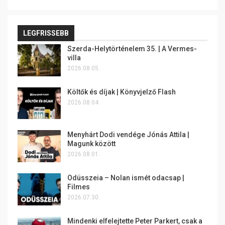
LEGFRISSEBB
Szerda-Helytörténelem 35. | A Vermes-
villa
2026.08.05.
Költők és díjak | Könyvjelző Flash
2026.08.04.
Menyhárt Dodi vendége Jónás Attila |
Magunk között
2026.08.01.
Odüsszeia – Nolan ismét odacsap |
Filmes
2026.07.30.
Mindenki elfelejtette Peter Parkert, csak a