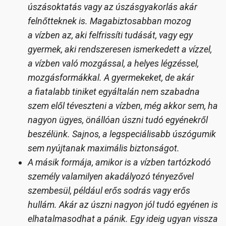
úszásoktatás vagy az úszásgyakorlás akár
felnőtteknek is. Magabiztosabban mozog
a vízben az, aki felfrissíti tudását, vagy egy
gyermek, aki rendszeresen ismerkedett a vízzel,
a vízben való mozgással, a helyes légzéssel,
mozgásformákkal. A gyermekeket, de akár
a fiatalabb tiniket egy
általán nem szabadna
szem elől téveszteni a vízben, még akkor sem, ha
nagyon ügyes, önállóan úszni tudó egyénekről
beszélünk. Sajnos, a legspeciálisabb úszógumik
sem nyújtanak maximális biztonságot.
A másik formája, amikor is a vízben tartózkodó
személy valamilyen akadályozó tényezővel
szembesül, például erős sodrás vagy erős
hullám. Akár az úszni nagyon jól tudó egyénen is
elhatalmasodhat a pánik. Egy ideig ugyan vissza