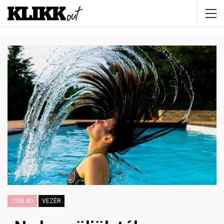
CSALÁD
VEZÉR