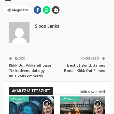
Megosztás
Sipos Janka
ELŐZŐ
KÖVETKEZŐ
Klikk Out Vikkendhouse:
Best of Bond, James
Tíz kedvenc dal egy
Bond | Klikk Out Filmes
muzikális embertől
AKÁR EZ IS TETSZHET
Több A Szerzőtől
KÁVÉSZÜNET
KÁVÉSZÜNET