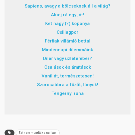
Sapiens, avagy a bölcseknek áll a világ?
Aludj rá egy jót!
Két nagy (?) koponya
Csillagpor
Férfiak villámló bottal
Mindennapi dilemmáink
Díler vagy üzletember?
Csalások és ámítások
Vaníliát, természetesen!
Szorosabbra a fűzőt, lányok!
Tengernyi ruha
Ezt nem mondták a suliban