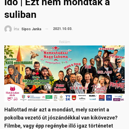
idő | Ezt nem mondták a
suliban
2021.10.03.
Írta:
Sipos Janka
Reklám
Hallottad már azt a mondást, mely szerint a
pokolba vezető út jószándékkal van kikövezve?
Filmbe, vagy épp regénybe illő igaz történetet