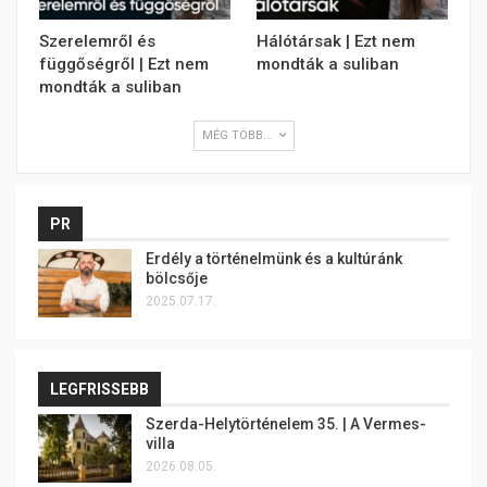
Szerelemről és
Hálótársak | Ezt nem
függőségről | Ezt nem
mondták a suliban
mondták a suliban
MÉG TÖBB...
PR
Erdély a történelmünk és a kultúránk
bölcsője
2025.07.17.
LEGFRISSEBB
Szerda-Helytörténelem 35. | A Vermes-
villa
2026.08.05.