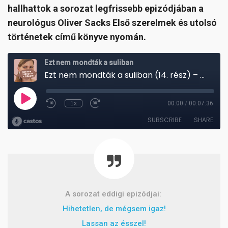
hallhattok a sorozat legfrissebb epizódjában a
neurológus Oliver Sacks Első szerelmek és utolsó
történetek című könyve nyomán.
A sorozat eddigi epizódjai:
Hihetetlen, de mégsem igaz!
Lassan az ésszel!