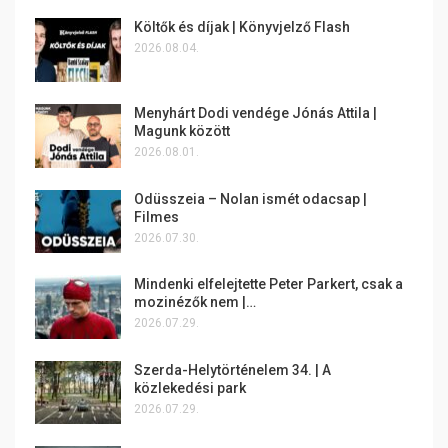
Költők és díjak | Könyvjelző Flash
2026.08.04.
Menyhárt Dodi vendége Jónás Attila |
Magunk között
2026.08.01.
Odüsszeia – Nolan ismét odacsap |
Filmes
2026.07.30.
Mindenki elfelejtette Peter Parkert, csak a
mozinézők nem |…
2026.07.29.
Szerda-Helytörténelem 34. | A
közlekedési park
2026.07.29.