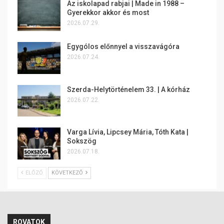
Az iskolapad rabjai | Made in 1988 –
Gyerekkor akkor és most
2026.07.29.
Egygólos előnnyel a visszavágóra
2026.07.24.
Szerda-Helytörténelem 33. | A kórház
2026.07.22.
Varga Lívia, Lipcsey Mária, Tóth Kata |
Sokszög
2026.07.18.
ELŐZŐ
KÖVETKEZŐ
ROVATOK