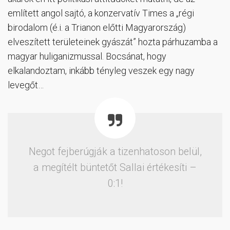
említett angol sajtó, a konzervatív Times a „régi
birodalom (é.i. a Trianon előtti Magyarország)
elveszített területeinek gyászát” hozta párhuzamba a
magyar huliganizmussal. Bocsánat, hogy
elkalandoztam, inkább tényleg veszek egy nagy
levegőt…
Negot fejberúgják a tizenhatoson belül,
a megítélt büntetőt Sallai értékesíti –
0:1!