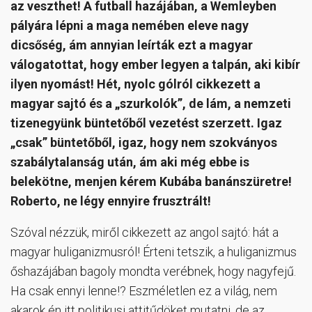
az veszthet! A futball hazájában, a Wemleyben
pályára lépni a maga nemében eleve nagy
dicsőség, ám annyian leírták ezt a magyar
válogatottat, hogy ember legyen a talpán, aki kibír
ilyen nyomást! Hét, nyolc gólról cikkezett a
magyar sajtó és a „szurkolók”, de lám, a nemzeti
tizenegyünk büntetőből vezetést szerzett. Igaz
„csak” büntetőből, igaz, hogy nem szokványos
szabálytalanság után, ám aki még ebbe is
belekötne, menjen kérem Kubába banánszüretre!
Roberto, ne légy ennyire frusztrált!
Szóval nézzük, miről cikkezett az angol sajtó: hát a
magyar huliganizmusról! Érteni tetszik, a huliganizmus
őshazájában bagoly mondta verébnek, hogy nagyfejű.
Ha csak ennyi lenne!? Eszméletlen ez a világ, nem
akarok én itt politikusi attitűdöket mutatni, de az