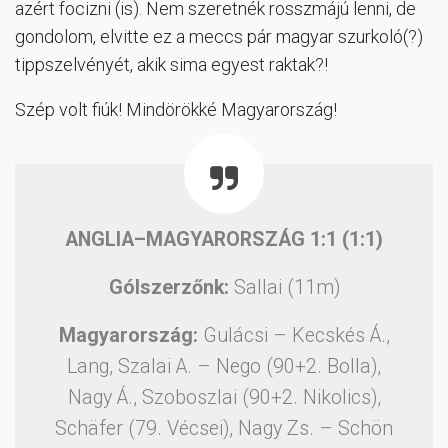
azért focizni (is). Nem szeretnék rosszmájú lenni, de
gondolom, elvitte ez a meccs pár magyar szurkoló(?)
tippszelvényét, akik sima egyest raktak?!
Szép volt fiúk! Mindörökké Magyarország!
ANGLIA–MAGYARORSZÁG 1:1 (1:1)
Gólszerzőnk:
Sallai (11m)
Magyarország:
Gulácsi – Kecskés Á.,
Lang, Szalai A. – Nego (90+2. Bolla),
Nagy Á., Szoboszlai (90+2. Nikolics),
Schäfer (79. Vécsei), Nagy Zs. – Schön