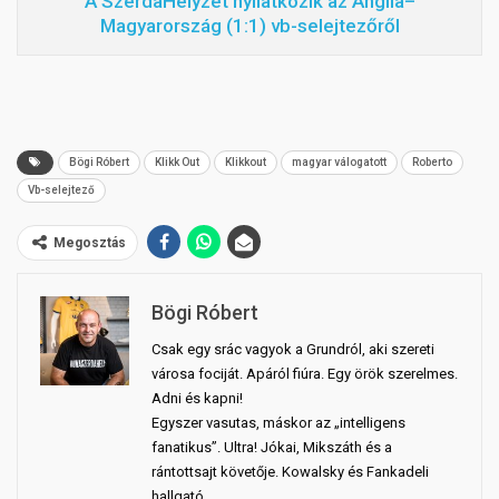
A SzerdaHelyzet nyilatkozik az Anglia–
Magyarország (1:1) vb-selejtezőről
Bögi Róbert
Klikk Out
Klikkout
magyar válogatott
Roberto
Vb-selejtező
Megosztás
Bögi Róbert
Csak egy srác vagyok a Grundról, aki szereti
városa fociját. Apáról fiúra. Egy örök szerelmes.
Adni és kapni!
Egyszer vasutas, máskor az „intelligens
fanatikus”. Ultra! Jókai, Mikszáth és a
rántottsajt követője. Kowalsky és Fankadeli
hallgató.