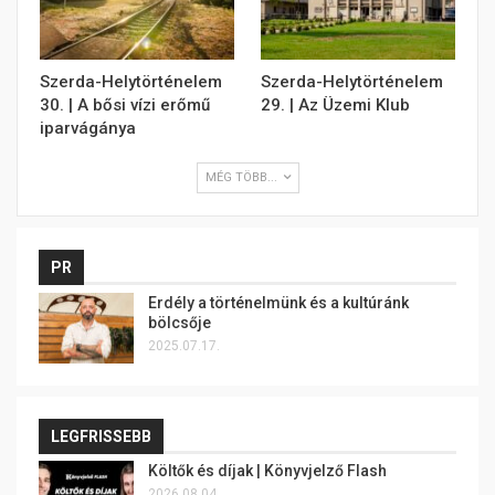
Szerda-Helytörténelem
Szerda-Helytörténelem
30. | A bősi vízi erőmű
29. | Az Üzemi Klub
iparvágánya
MÉG TÖBB...
PR
Erdély a történelmünk és a kultúránk
bölcsője
2025.07.17.
LEGFRISSEBB
Költők és díjak | Könyvjelző Flash
2026.08.04.