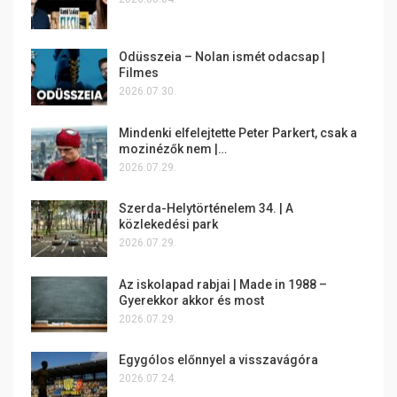
Odüsszeia – Nolan ismét odacsap |
Filmes
2026.07.30.
Mindenki elfelejtette Peter Parkert, csak a
mozinézők nem |…
2026.07.29.
Szerda-Helytörténelem 34. | A
közlekedési park
2026.07.29.
Az iskolapad rabjai | Made in 1988 –
Gyerekkor akkor és most
2026.07.29.
Egygólos előnnyel a visszavágóra
2026.07.24.