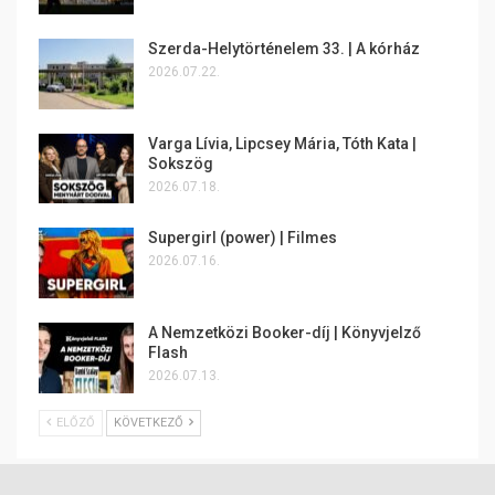
Szerda-Helytörténelem 33. | A kórház
2026.07.22.
Varga Lívia, Lipcsey Mária, Tóth Kata |
Sokszög
2026.07.18.
Supergirl (power) | Filmes
2026.07.16.
A Nemzetközi Booker-díj | Könyvjelző
Flash
2026.07.13.
ELŐZŐ
KÖVETKEZŐ