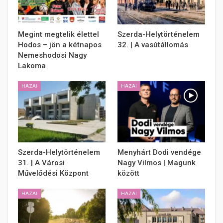
Megint megtelik élettel
Szerda-Helytörténelem
Hodos – jön a kétnapos
32. | A vasútállomás
Nemeshodosi Nagy
Lakoma
HAZAI
HAZAI
Szerda-Helytörténelem
Menyhárt Dodi vendége
31. | A Városi
Nagy Vilmos | Magunk
Művelődési Központ
között
HAZAI
HAZAI