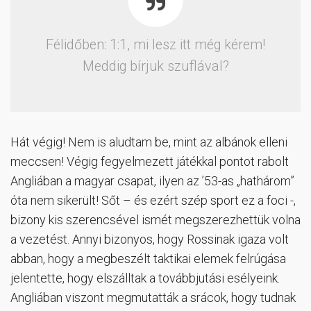
Félidőben: 1:1, mi lesz itt még kérem!
Meddig bírjuk szuflával?
Hát végig! Nem is aludtam be, mint az albánok elleni
meccsen! Végig fegyelmezett játékkal pontot rabolt
Angliában a magyar csapat, ilyen az ’53-as „hathárom”
óta nem sikerült! Sőt – és ezért szép sport ez a foci -,
bizony kis szerencsével ismét megszerezhettük volna
a vezetést. Annyi bizonyos, hogy Rossinak igaza volt
abban, hogy a megbeszélt taktikai elemek felrúgása
jelentette, hogy elszálltak a továbbjutási esélyeink.
Angliában viszont megmutatták a srácok, hogy tudnak