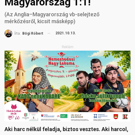
Magyarország 1:1!
(Az Anglia–Magyarország vb-selejtező
mérkőzésről, kicsit másképp)
2021.10.13.
Írta:
Bögi Róbert
Reklám
Aki harc nélkül feladja, biztos vesztes. Aki harcol,