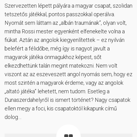
Szervezetten lépett pályára a magyar csapat, szolidan
tetszetős játékkal, pontos passzokkal operálva.
Nyomát sem láttam az „albán traumának”, olyan volt,
mintha Rossi mester egyenként elfenekelte volna a
fiúkat. Aztán az angolok kiegyenlítettek – ez nyilván
belefért a félidőbe, még így is nagyot javult a
magyarok játéka önmagukhoz képest, sőt
elkezdhettünk talán megint matekozni. Nem volt
viszont az az eszeveszett angol nyomás sem, hogy ez
most szintén a magyarok érdeme, vagy az angolok
„altató játéka” lehetett, nem tudom. Esetleg a
Dunaszerdahelyről is ismert történet? Nagy csapatok
ellen megy a foci, kis csapatoktól kikapunk című
dolog…