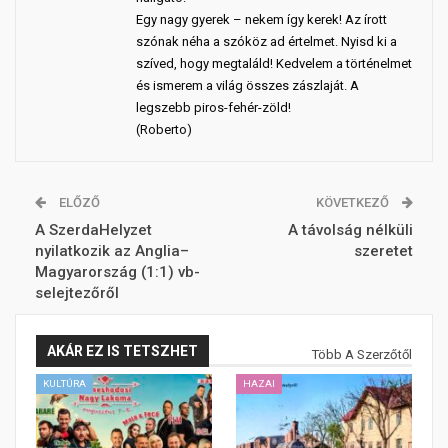
Egy nagy gyerek – nekem így kerek! Az írott
szónak néha a szóköz ad értelmet. Nyisd ki a
szíved, hogy megtaláld! Kedvelem a történelmet
és ismerem a világ összes zászlaját. A
legszebb piros-fehér-zöld!
(Roberto)
ELŐZŐ
KÖVETKEZŐ
A SzerdaHelyzet
A távolság nélküli
nyilatkozik az Anglia–
szeretet
Magyarország (1:1) vb-
selejtezőről
AKÁR EZ IS TETSZHET
Több A Szerzőtől
KULTÚRA
HAZAI