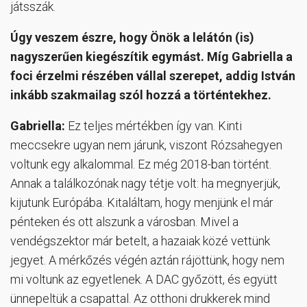
játsszák.
Úgy veszem észre, hogy Önök a lelátón (is)
nagyszerűen kiegészítik egymást. Míg Gabriella a
foci érzelmi részében vállal szerepet, addig István
inkább szakmailag szól hozzá a történtekhez.
Gabriella:
Ez teljes mértékben így van. Kinti
meccsekre ugyan nem járunk, viszont Rózsahegyen
voltunk egy alkalommal. Ez még 2018-ban történt.
Annak a találkozónak nagy tétje volt: ha megnyerjük,
kijutunk Európába. Kitaláltam, hogy menjünk el már
pénteken és ott alszunk a városban. Mivel a
vendégszektor már betelt, a hazaiak közé vettünk
jegyet. A mérkőzés végén aztán rájöttünk, hogy nem
mi voltunk az egyetlenek. A DAC győzött, és együtt
ünnepeltük a csapattal. Az otthoni drukkerek mind