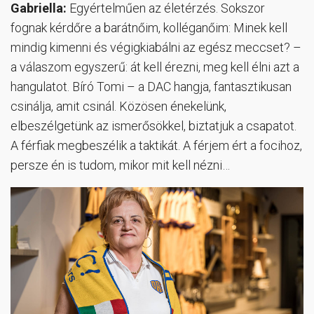
Gabriella:
Egyértelműen az életérzés. Sokszor
fognak kérdőre a barátnőim, kolléganőim: Minek kell
mindig kimenni és végigkiabálni az egész meccset? –
a válaszom egyszerű: át kell érezni, meg kell élni azt a
hangulatot. Bíró Tomi – a DAC hangja, fantasztikusan
csinálja, amit csinál. Közösen énekelünk,
elbeszélgetünk az ismerősökkel, biztatjuk a csapatot.
A férfiak megbeszélik a taktikát. A férjem ért a focihoz,
persze én is tudom, mikor mit kell nézni…