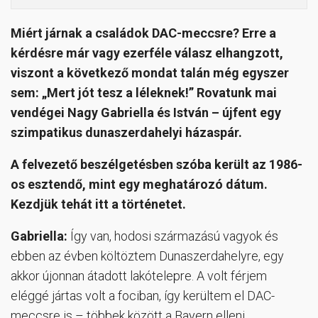
Miért járnak a családok DAC-meccsre? Erre a
kérdésre már vagy ezerféle válasz elhangzott,
viszont a következő mondat talán még egyszer
sem: „Mert jót tesz a léleknek!” Rovatunk mai
vendégei Nagy Gabriella és István – újfent egy
szimpatikus dunaszerdahelyi házaspár.
A felvezető beszélgetésben szóba került az 1986-
os esztendő, mint egy meghatározó dátum.
Kezdjük tehát itt a történetet.
Gabriella:
Így van, hodosi származású vagyok és
ebben az évben költöztem Dunaszerdahelyre, egy
akkor újonnan átadott lakótelepre. A volt férjem
eléggé jártas volt a fociban, így kerültem el DAC-
meccsre is – többek között a Bayern elleni