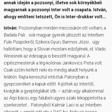
annak idején a pozsonyi, illetve sok környékbeli
magyarnak a pozsonyi Inter volt a csapata. István,
ahogy említeni tetszett, Ön is Inter-drukker volt…
István:
Pozsonyban minden meccsükön ott voltam, a
Badala Pali… sok magyar gyerek játszott az Interben:
Füle Püspökiről, Szikora Gyuri, Barmos Józsi… úgy
hallottam, hogy a Slovan mostani edzőjének, id. Vlado
Weissnek az édesapja is beszélt magyarul. A
cipészmesterük a lég-kolóniai Janikovics Pista volt.
Csak szólni kellett neki és mindig akadt helyünk a
lelátón. Rajta keresztül intéztük Patonyban a
gyepcseréket a kapuk előtt. Kijöttek az Intertől,
kivágták a gyeptéglákat stb. – aztán egy alkalommal
az Árpi bácsi, egy falubeli ügyes szaki lekoppintotta a
szerkezetet… Patonyból Kalmár Laci is az Interben
játszott – onnét jött ide a DAC-ba. Neki az öccse,