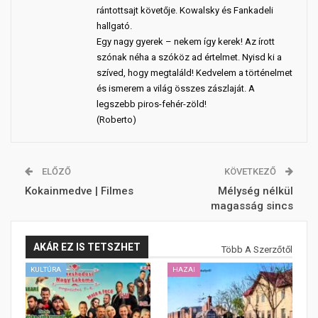
rántottsajt követője. Kowalsky és Fankadeli
hallgató.
Egy nagy gyerek – nekem így kerek! Az írott
szónak néha a szóköz ad értelmet. Nyisd ki a
szíved, hogy megtaláld! Kedvelem a történelmet
és ismerem a világ összes zászlaját. A
legszebb piros-fehér-zöld!
(Roberto)
ELŐZŐ
KÖVETKEZŐ
Kokainmedve | Filmes
Mélység nélkül
magasság sincs
AKÁR EZ IS TETSZHET
Több A Szerzőtől
KULTÚRA
HAZAI