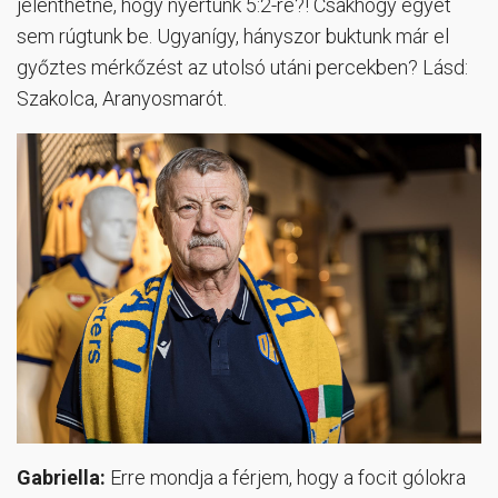
jelenthetné, hogy nyertünk 5:2-re?! Csakhogy egyet
sem rúgtunk be. Ugyanígy, hányszor buktunk már el
győztes mérkőzést az utolsó utáni percekben? Lásd:
Szakolca, Aranyosmarót.
Gabriella:
Erre mondja a férjem, hogy a focit gólokra