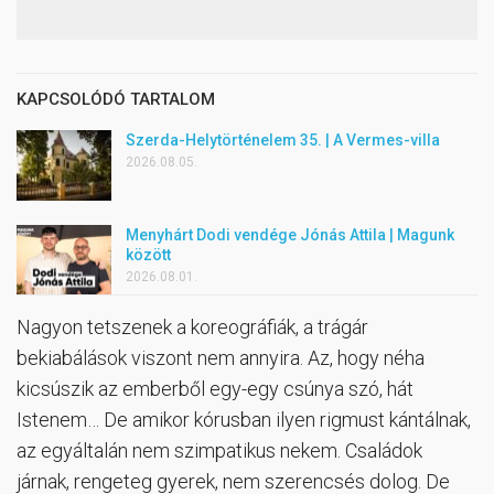
KAPCSOLÓDÓ TARTALOM
Szerda-Helytörténelem 35. | A Vermes-villa
2026.08.05.
Menyhárt Dodi vendége Jónás Attila | Magunk
között
2026.08.01.
Nagyon tetszenek a koreográfiák, a trágár
bekiabálások viszont nem annyira. Az, hogy néha
kicsúszik az emberből egy-egy csúnya szó, hát
Istenem… De amikor kórusban ilyen rigmust kántálnak,
az egyáltalán nem szimpatikus nekem. Családok
járnak, rengeteg gyerek, nem szerencsés dolog. De