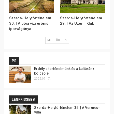
Szerda-Helytörténelem
Szerda-Helytörténelem
30. | A bősi vízi erőmű
29. | Az Üzemi Klub
iparvágánya
MÉG TÖBB...
PR
Erdély a történelmünk és a kultúránk
bölcsője
2025.07.17.
LEGFRISSEBB
Szerda-Helytörténelem 35. | A Vermes-
villa