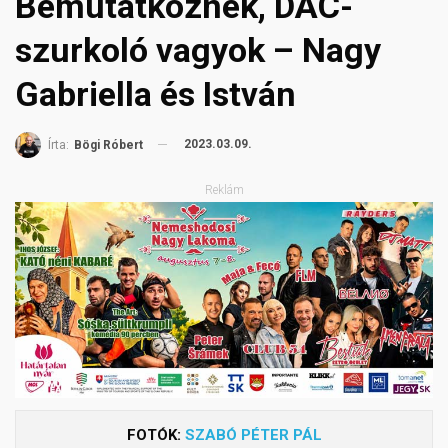
Bemutatkoznék, DAC-
szurkoló vagyok – Nagy
Gabriella és István
2023.03.09.
Írta:
Bögi Róbert
Reklám
FOTÓK:
SZABÓ PÉTER PÁL