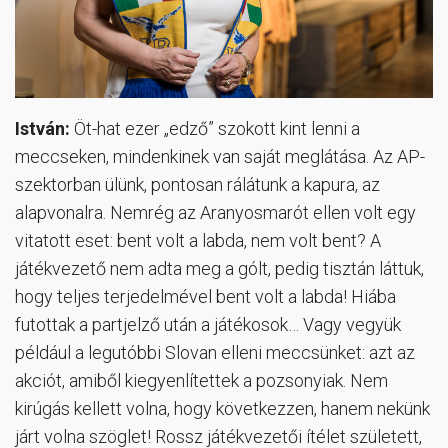
István:
Öt-hat ezer „edző” szokott kint lenni a
meccseken, mindenkinek van saját meglátása. Az AP-
szektorban ülünk, pontosan rálátunk a kapura, az
alapvonalra. Nemrég az Aranyosmarót ellen volt egy
vitatott eset: bent volt a labda, nem volt bent? A
játékvezető nem adta meg a gólt, pedig tisztán láttuk,
hogy teljes terjedelmével bent volt a labda! Hiába
futottak a partjelző után a játékosok… Vagy vegyük
például a legutóbbi Slovan elleni meccsünket: azt az
akciót, amiből kiegyenlítettek a pozsonyiak. Nem
kirúgás kellett volna, hogy következzen, hanem nekünk
járt volna szöglet! Rossz játékvezetői ítélet született,