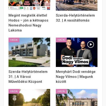
Megint megtelik élettel
Szerda-Helytörténelem
Hodos – jön a kétnapos
32. | A vasútállomás
Nemeshodosi Nagy
Lakoma
HAZAI
HAZAI
Szerda-Helytörténelem
Menyhárt Dodi vendége
31. | A Városi
Nagy Vilmos | Magunk
Művelődési Központ
között
HAZAI
HAZAI