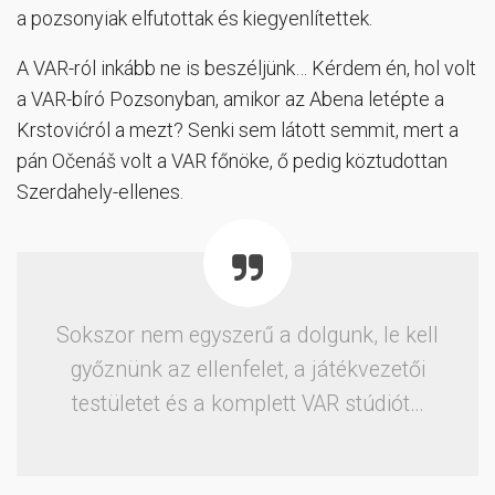
a pozsonyiak elfutottak és kiegyenlítettek.
A VAR-ról inkább ne is beszéljünk… Kérdem én, hol volt
a VAR-bíró Pozsonyban, amikor az Abena letépte a
Krstovićról a mezt? Senki sem látott semmit, mert a
pán Očenáš volt a VAR főnöke, ő pedig köztudottan
Szerdahely-ellenes.
Sokszor nem egyszerű a dolgunk, le kell
győznünk az ellenfelet, a játékvezetői
testületet és a komplett VAR stúdiót…