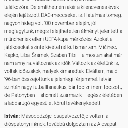
találkozóra. De említhetném akár a kilencvenes évek
elején lejátszott DAC-meccseket is. Hatalmas tömeg,
nagyon hideg volt ’88 november elején, jól
megfagytunk, mégis felejthetetlen élményt jelentett a
müncheniek elleni UEFA-kupa mérkőzés. Azokat a
játékosokat szinte kivétel nélkül ismertem: Mičinec,
Kapko, Liba, Šrámek, Szaban Tibi – a mostaniakat már
nem annyira, változnak az idők. Változik az életünk is,
voltak időszakok, melyek kimaradtak. Elváltam, majd
’96-ban összejöttünk a jelenlegi férjemmel. István
szintén nagy futballfanatikus, bár focizni nem focizott,
de Patonyban – ahonnét származik – egész életében
a labdarúgó egyesület körül tevékenykedett.
István:
Másodedzője, csapatvezetője voltam a
dióspatonyi ifiknek, továbbá dolgoztam az A csapat