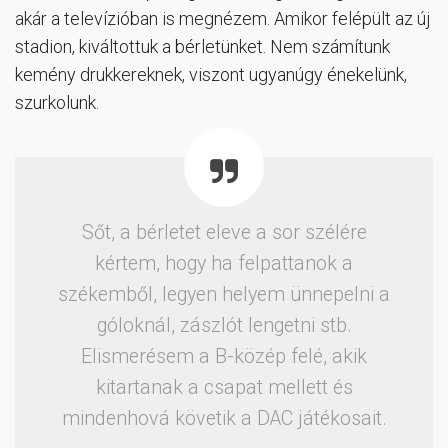
akár a televízióban is megnézem. Amikor felépült az új
stadion, kiváltottuk a bérletünket. Nem számítunk
kemény drukkereknek, viszont ugyanúgy énekelünk,
szurkolunk.
Sőt, a bérletet eleve a sor szélére
kértem, hogy ha felpattanok a
székemből, legyen helyem ünnepelni a
góloknál, zászlót lengetni stb.
Elismerésem a B-közép felé, akik
kitartanak a csapat mellett és
mindenhová követik a DAC játékosait.