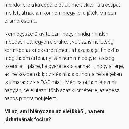
mondom, le a kalappal előttük, mert akkor is a csapat
mellett állnak, amikor nem megy jól a játék. Minden
elismerésem…
Nem egyszerű kivitelezni, hogy mindig, minden
meccsen ott legyen a drukker, volt az ismeretségi
körünkben, akinek erre ráment a házassága. Én ezt is
meg tudom érteni, nyilván nem mindegyik feleség
tolerálja – pláne, ha gyerekek is vannak –, hogy a férje,
aki hétközben dolgozik és nincs otthon, a hétvégéken
is kimaradozik a DAC miatt. Még ha otthon játszunk
hagyján, de elutazni több száz kilométerre, az egész
napos programot jelent.
Mi az, ami hiányozna az életükből, ha nem
járhatnának focira?