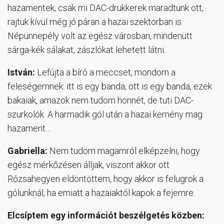
hazamentek, csak mi DAC-drukkerek maradtunk ott,
rajtuk kívül még jó páran a hazai szektorban is.
Népünnepély volt az egész városban, mindenütt
sárga-kék sálakat, zászlókat lehetett látni.
István:
Lefújta a bíró a meccset, mondom a
feleségemnek: itt is egy banda, ott is egy banda, ezek
bakaiak, amazok nem tudom honnét, de tuti DAC-
szurkolók. A harmadik gól után a hazai kemény mag
hazament…
Gabriella:
Nem tudom magamról elképzelni, hogy
egész mérkőzésen álljak, viszont akkor ott
Rózsahegyen eldöntöttem, hogy akkor is felugrok a
gólunknál, ha emiatt a hazaiaktól kapok a fejemre.
Elcsíptem egy információt beszélgetés közben: