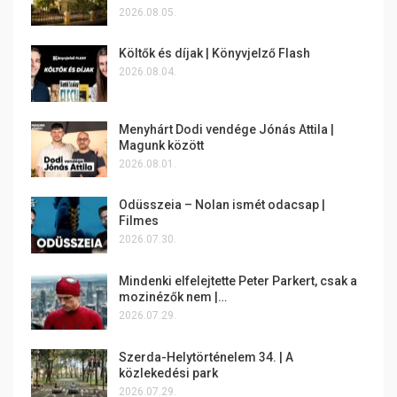
2026.08.05.
Költők és díjak | Könyvjelző Flash
2026.08.04.
Menyhárt Dodi vendége Jónás Attila |
Magunk között
2026.08.01.
Odüsszeia – Nolan ismét odacsap |
Filmes
2026.07.30.
Mindenki elfelejtette Peter Parkert, csak a
mozinézők nem |…
2026.07.29.
Szerda-Helytörténelem 34. | A
közlekedési park
2026.07.29.