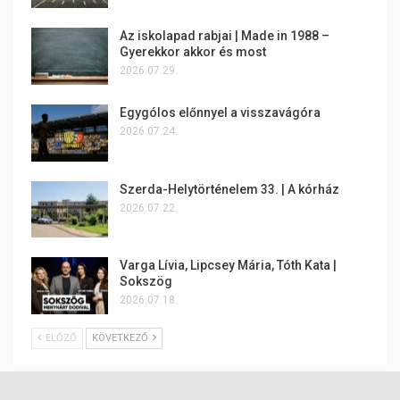
Az iskolapad rabjai | Made in 1988 –
Gyerekkor akkor és most
2026.07.29.
Egygólos előnnyel a visszavágóra
2026.07.24.
Szerda-Helytörténelem 33. | A kórház
2026.07.22.
Varga Lívia, Lipcsey Mária, Tóth Kata |
Sokszög
2026.07.18.
ELŐZŐ
KÖVETKEZŐ