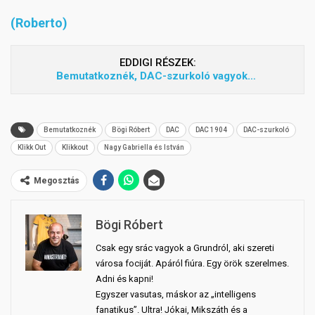
(Roberto)
EDDIGI RÉSZEK:
Bemutatkoznék, DAC-szurkoló vagyok…
Bemutatkoznék
Bögi Róbert
DAC
DAC 1904
DAC-szurkoló
Klikk Out
Klikkout
Nagy Gabriella és István
Megosztás
Bögi Róbert
Csak egy srác vagyok a Grundról, aki szereti
városa fociját. Apáról fiúra. Egy örök szerelmes.
Adni és kapni!
Egyszer vasutas, máskor az „intelligens
fanatikus”. Ultra! Jókai, Mikszáth és a