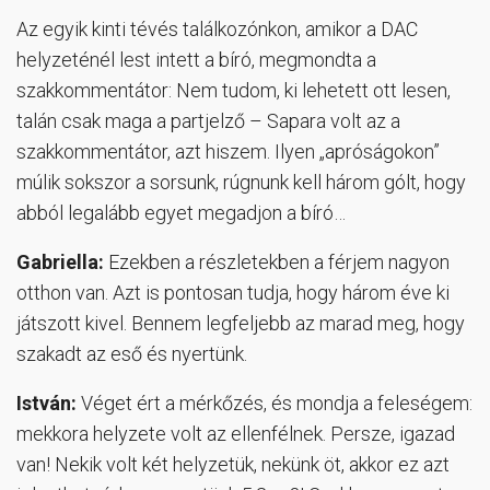
Az egyik kinti tévés találkozónkon, amikor a DAC
helyzeténél lest intett a bíró, megmondta a
szakkommentátor: Nem tudom, ki lehetett ott lesen,
talán csak maga a partjelző – Sapara volt az a
szakkommentátor, azt hiszem. Ilyen „apróságokon”
múlik sokszor a sorsunk, rúgnunk kell három gólt, hogy
abból legalább egyet megadjon a bíró…
Gabriella:
Ezekben a részletekben a férjem nagyon
otthon van. Azt is pontosan tudja, hogy három éve ki
játszott kivel. Bennem legfeljebb az marad meg, hogy
szakadt az eső és nyertünk.
István:
Véget ért a mérkőzés, és mondja a feleségem:
mekkora helyzete volt az ellenfélnek. Persze, igazad
van! Nekik volt két helyzetük, nekünk öt, akkor ez azt