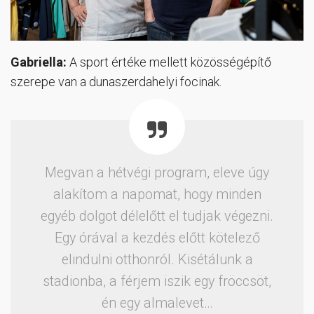
Gabriella:
A sport értéke mellett közösségépítő
szerepe van a dunaszerdahelyi focinak.
Megvan a hétvégi program, eleve úgy
alakítom a napomat, hogy minden
egyéb dolgot délelőtt el tudjak végezni.
Egy órával a kezdés előtt kötelező
elindulni otthonról. Kisétálunk a
stadionba, a férjem iszik egy fröccsöt,
én egy almalevet…