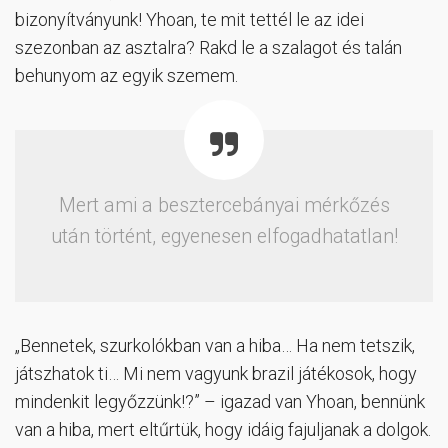
bizonyítványunk! Yhoan, te mit tettél le az idei
szezonban az asztalra? Rakd le a szalagot és talán
behunyom az egyik szemem.
Mert ami a besztercebányai mérkőzés
után történt, egyenesen elfogadhatatlan!
„Bennetek, szurkolókban van a hiba… Ha nem tetszik,
játszhatok ti… Mi nem vagyunk brazil játékosok, hogy
mindenkit legyőzzünk!?” – igazad van Yhoan, bennünk
van a hiba, mert eltűrtük, hogy idáig fajuljanak a dolgok.