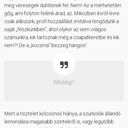
meg vereségek dühítenek fel. Nem! Az a mérhetetlen
gőg, ami folyton felénk árad, az. Miközben évről-évre
csak alibizünk, profi hozzáállást imitálva tengődünk a
saját „fészkünkben”, ahol olykor az sem világos
számunkra, kik tartoznak még a csapatkeretbe és kik
nem?! De a „kocsma” bezzeg hangos!
Meddig?
Mert a tisztelet kölcsönös hiánya, a szurkolók állandó
lemondása magasabb szintekről is, vagy legutóbb