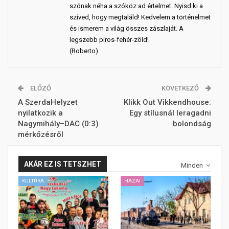
szónak néha a szóköz ad értelmet. Nyisd ki a
szíved, hogy megtaláld! Kedvelem a történelmet
és ismerem a világ összes zászlaját. A
legszebb piros-fehér-zöld!
(Roberto)
ELŐZŐ
KÖVETKEZŐ
A SzerdaHelyzet
Klikk Out Vikkendhouse:
nyilatkozik a
Egy stílusnál leragadni
Nagymihály–DAC (0:3)
bolondság
mérkőzésről
AKÁR EZ IS TETSZHET
Minden
KULTÚRA
HAZAI