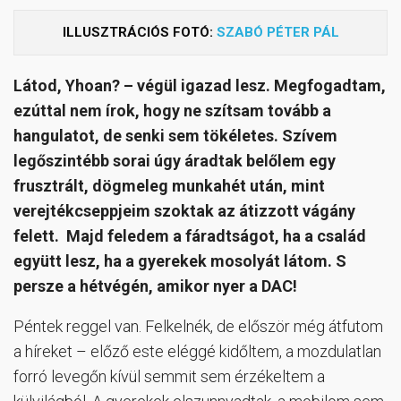
ILLUSZTRÁCIÓS FOTÓ:
SZABÓ PÉTER PÁL
Látod, Yhoan? – végül igazad lesz. Megfogadtam,
ezúttal nem írok, hogy ne szítsam tovább a
hangulatot, de senki sem tökéletes. Szívem
legőszintébb sorai úgy áradtak belőlem egy
frusztrált, dögmeleg munkahét után, mint
verejtékcseppjeim szoktak az átizzott vágány
felett. Majd feledem a fáradtságot, ha a család
együtt lesz, ha a gyerekek mosolyát látom. S
persze a hétvégén, amikor nyer a DAC!
Péntek reggel van. Felkelnék, de először még átfutom
a híreket – előző este eléggé kidőltem, a mozdulatlan
forró levegőn kívül semmit sem érzékeltem a