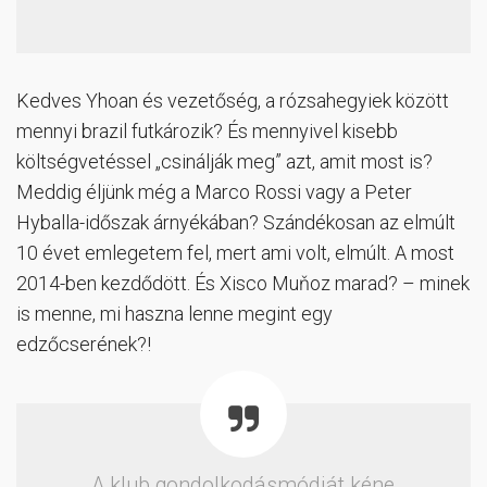
Kedves Yhoan és vezetőség, a rózsahegyiek között
mennyi brazil futkározik? És mennyivel kisebb
költségvetéssel „csinálják meg” azt, amit most is?
Meddig éljünk még a Marco Rossi vagy a Peter
Hyballa-időszak árnyékában? Szándékosan az elmúlt
10 évet emlegetem fel, mert ami volt, elmúlt. A most
2014-ben kezdődött. És Xisco Muňoz marad? – minek
is menne, mi haszna lenne megint egy
edzőcserének?!
A klub gondolkodásmódját kéne