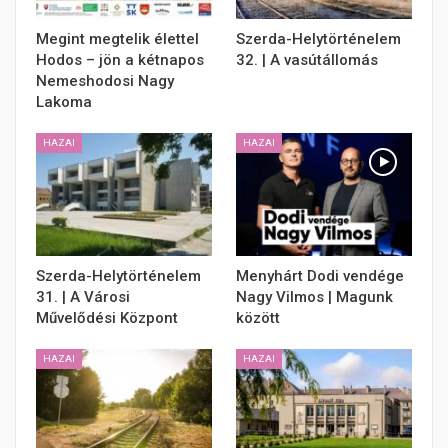
Megint megtelik élettel
Szerda-Helytörténelem
Hodos – jön a kétnapos
32. | A vasútállomás
Nemeshodosi Nagy
Lakoma
HAZAI
HAZAI
Szerda-Helytörténelem
Menyhárt Dodi vendége
31. | A Városi
Nagy Vilmos | Magunk
Művelődési Központ
között
HAZAI
HAZAI