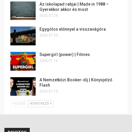
Az iskolapad rabjai | Made in 1988 –
Gyerekkor akkor és most
2026.07.29.
Egygólos előnnyel a visszavágóra
2026.07.24.
Supergirl (power) | Filmes
2026.07.16.
A Nemzetközi Booker-díj | Könyvjelző
Flash
2026.07.13.
ELŐZŐ
KÖVETKEZŐ