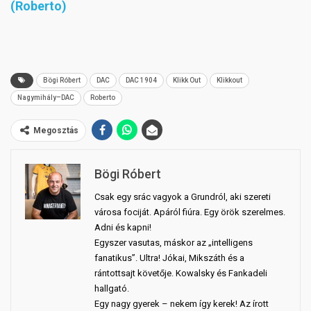
(Roberto)
Bögi Róbert
DAC
DAC 1904
Klikk Out
Klikkout
Nagymihály–DAC
Roberto
Megosztás
Bögi Róbert
Csak egy srác vagyok a Grundról, aki szereti
városa fociját. Apáról fiúra. Egy örök szerelmes.
Adni és kapni!
Egyszer vasutas, máskor az „intelligens
fanatikus”. Ultra! Jókai, Mikszáth és a
rántottsajt követője. Kowalsky és Fankadeli
hallgató.
Egy nagy gyerek – nekem így kerek! Az írott