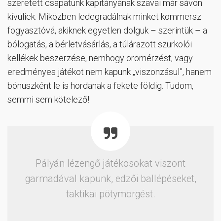
szeretett csapatunk kapitányának szavai már sávon
kívüliek. Miközben ledegradálnak minket kommersz
fogyasztóvá, akiknek egyetlen dolguk – szerintük – a
bólogatás, a bérletvásárlás, a túlárazott szurkolói
kellékek beszerzése, nemhogy örömérzést, vagy
eredményes játékot nem kapunk „viszonzásul”, hanem
bónuszként le is hordanak a fekete földig. Tudom,
semmi sem kötelező!
Pályán lézengő játékosokat viszont
garmadával kapunk, edzői ballépéseket,
taktikai pötymörgést.