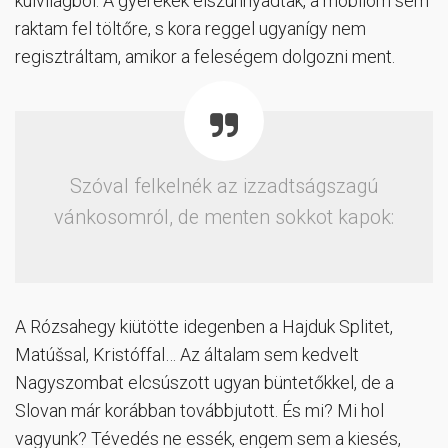
külvilágból. A gyerekek elszunnyadtak, a mobilom sem
raktam fel töltőre, s kora reggel ugyanígy nem
regisztráltam, amikor a feleségem dolgozni ment.
Szóval felkelnék az izzadtságszagú
vánkosomról, de menten sokkot kapok:
A Rózsahegy kiütötte idegenben a Hajduk Splitet,
Matúšsal, Kristóffal… Az általam sem kedvelt
Nagyszombat elcsúszott ugyan büntetőkkel, de a
Slovan már korábban továbbjutott. És mi? Mi hol
vagyunk? Tévedés ne essék, engem sem a kiesés,