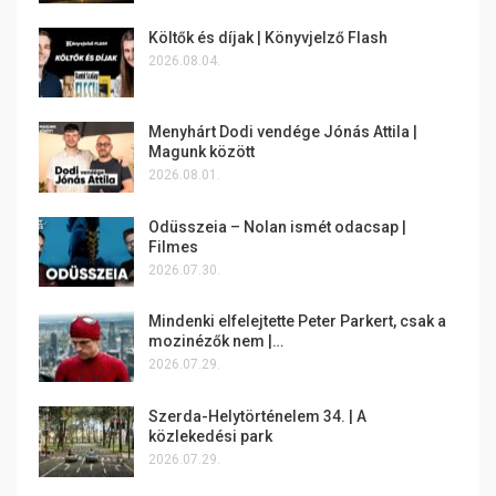
Költők és díjak | Könyvjelző Flash
2026.08.04.
Menyhárt Dodi vendége Jónás Attila |
Magunk között
2026.08.01.
Odüsszeia – Nolan ismét odacsap |
Filmes
2026.07.30.
Mindenki elfelejtette Peter Parkert, csak a
mozinézők nem |…
2026.07.29.
Szerda-Helytörténelem 34. | A
közlekedési park
2026.07.29.