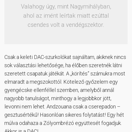
Valahogy úgy, mint Nagymihályban,
ahol az imént leírtak miatt ezúttal
csendes volt a vendégszektor.
Csak a keleti DAC-szurkolókat sajnáltam, akiknek nincs
sok választási lehetősége, ha élőben szeretnék látni
szeretett csapatuk játékát. A „körítés” számukra most
elmaradt a megszokottól. Kötelező győzelem egy
gyengécske ellenféllel szemben, amelyből annál
nagyobb tanulságot, minthogy a legjobbkor jött,
levonni nem lehet. Andzouana csak a cserepadon –
gesztusértékű! Hasonlóan sikeres folytatást! Egy hét
múlva odahaza a Zólyombrézó együttesét fogadjuk.
Akkor is a DAC!