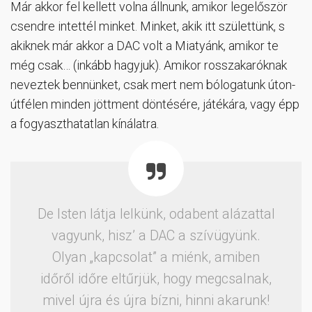
Már akkor fel kellett volna állnunk, amikor legelőször
csendre intettél minket. Minket, akik itt születtünk, s
akiknek már akkor a DAC volt a Miatyánk, amikor te
még csak… (inkább hagyjuk). Amikor rosszakaróknak
neveztek bennünket, csak mert nem bólogatunk úton-
útfélen minden jöttment döntésére, játékára, vagy épp
a fogyaszthatatlan kínálatra.
De Isten látja lelkünk, odabent alázattal
vagyunk, hisz’ a DAC a szívügyünk.
Olyan „kapcsolat” a miénk, amiben
időről időre eltűrjük, hogy megcsalnak,
mivel újra és újra bízni, hinni akarunk!