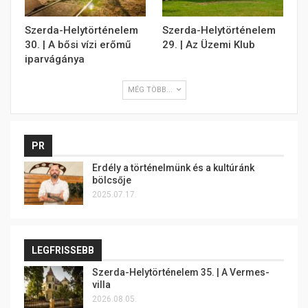
Szerda-Helytörténelem
Szerda-Helytörténelem
30. | A bősi vízi erőmű
29. | Az Üzemi Klub
iparvágánya
MÉG TÖBB...
PR
Erdély a történelmünk és a kultúránk
bölcsője
2025.07.17.
LEGFRISSEBB
Szerda-Helytörténelem 35. | A Vermes-
villa
2026.08.05.