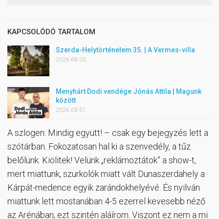
KAPCSOLÓDÓ TARTALOM
Szerda-Helytörténelem 35. | A Vermes-villa
2026.08.05.
Menyhárt Dodi vendége Jónás Attila | Magunk
között
2026.08.01.
A szlogen: Mindig együtt! – csak egy bejegyzés lett a
szótárban. Fokozatosan hal ki a szenvedély, a tűz
belőlünk. Kiölitek! Velünk „reklámoztátok” a show-t,
mert miattunk, szurkolók miatt vált Dunaszerdahely a
Kárpát-medence egyik zarándokhelyévé. És nyilván
miattunk lett mostanában 4-5 ezerrel kevesebb néző
az Arénában, ezt szintén aláírom. Viszont ez nem a mi