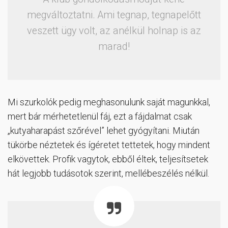
megváltoztatni. Ami tegnap, tegnapelőtt
veszett ügy volt, az anélkül holnap is az
marad!
Mi szurkolók pedig meghasonulunk saját magunkkal,
mert bár mérhetetlenül fáj, ezt a fájdalmat csak
„kutyaharapást szőrével” lehet gyógyítani. Miután
tükörbe néztetek és ígéretet tettetek, hogy mindent
elkövettek. Profik vagytok, ebből éltek, teljesítsetek
hát legjobb tudásotok szerint, mellébeszélés nélkül.