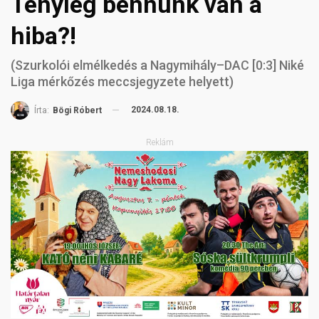
Tényleg bennünk van a
hiba?!
(Szurkolói elmélkedés a Nagymihály–DAC [0:3] Niké
Liga mérkőzés meccsjegyzete helyett)
2024.08.18.
Írta:
Bögi Róbert
Reklám