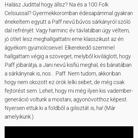
Halász Judittal hogy állsz? Na és a 100 Folk
Celsiussal? Gyermekkoromban édesapámmal gyakran
énekeltem együtt a Paff nevű bűvös sárkányról szóló
dal refrénjét. Vagy harminc év távlatában úgy véltem,
jó ötlet lesz meghallgattatni eme klasszikust az én
ágyékom gyümölcseivel. Elkerekedő szemmel
hallgattam végig a szöveget, melyből kiviláglott, hogy
Paff jóbarátja, a Jani nevű kisfiú meghal, és bánatában
a sárkánynak is, nos… Paff. Nem tudom, akkoriban
hogy nem okozott ez örök lelki sebet, de még csak
fejtörést sem. Lehet, hogy mi még ilyen kis vadember-
generáció voltunk a mostani, agyonóvotthoz képest.
Nyersen ettük ki a földből a gilisztát is, ha! (Már
amelyikünk.)