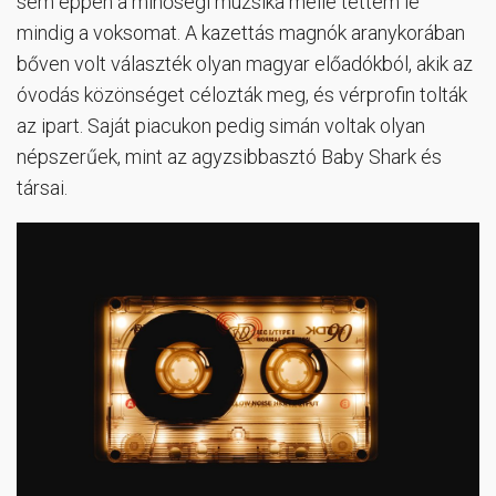
sem éppen a minőségi muzsika mellé tettem le
mindig a voksomat. A kazettás magnók aranykorában
bőven volt választék olyan magyar előadókból, akik az
óvodás közönséget célozták meg, és vérprofin tolták
az ipart. Saját piacukon pedig simán voltak olyan
népszerűek, mint az agyzsibbasztó Baby Shark és
társai.