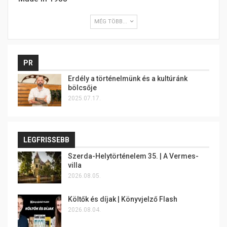
MÉG TÖBB...
PR
Erdély a történelmünk és a kultúránk
bölcsője
2025.07.17.
LEGFRISSEBB
Szerda-Helytörténelem 35. | A Vermes-
villa
2026.08.05.
Költők és díjak | Könyvjelző Flash
2026.08.04.