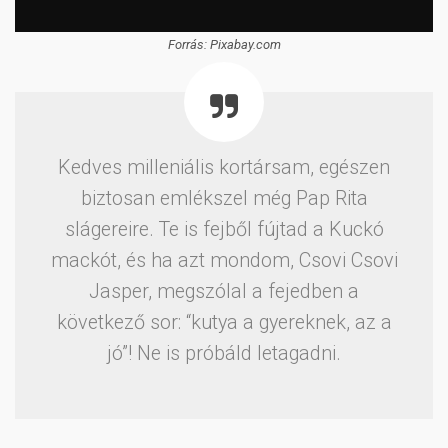
Forrás: Pixabay.com
Kedves milleniális kortársam, egészen
biztosan emlékszel még Pap Rita
slágereire. Te is fejből fújtad a Kuckó
mackót, és ha azt mondom, Csovi Csovi
Jasper, megszólal a fejedben a
következő sor: “kutya a gyereknek, az a
jó”! Ne is próbáld letagadni.