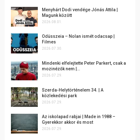
Menyhárt Dodi vendége Jónás Attila |
Magunk között
2026.08.01.
Odüsszeia – Nolan ismét odacsap |
Filmes
2026.07.30.
Mindenki elfelejtette Peter Parkert, csak a
mozinézők nem |…
2026.07.29.
Szerda-Helytörténelem 34. | A
közlekedési park
2026.07.29.
Az iskolapad rabjai | Made in 1988 –
Gyerekkor akkor és most
2026.07.29.