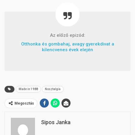
Az előző epizód:
Otthonka és gombahaj, avagy gyerekdivat a
kilencvenes évek elején
Made in 1988
Nosztalgia
Megosztás
Sipos Janka