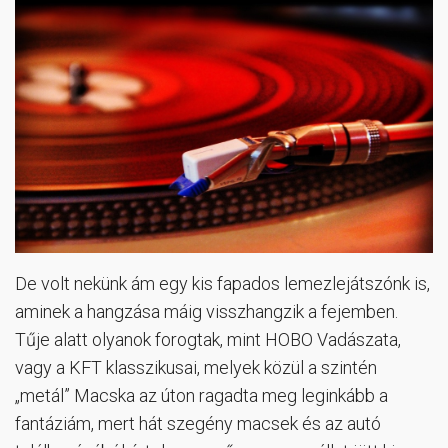
De volt nekünk ám egy kis fapados lemezlejátszónk is,
aminek a hangzása máig visszhangzik a fejemben.
Tűje alatt olyanok forogtak, mint HOBO Vadászata,
vagy a KFT klasszikusai, melyek közül a szintén
„metál” Macska az úton ragadta meg leginkább a
fantáziám, mert hát szegény macsek és az autó