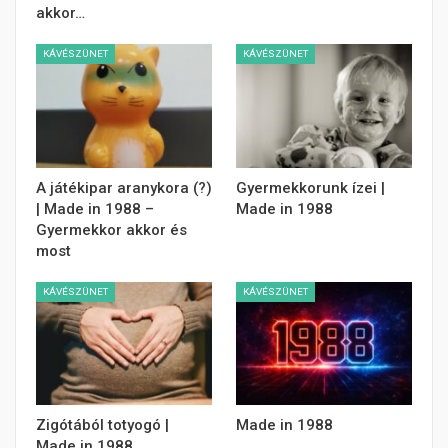
akkor…
KÁVÉSZÜNET
KÁVÉSZÜNET
A játékipar aranykora (?)
Gyermekkorunk ízei |
| Made in 1988 –
Made in 1988
Gyermekkor akkor és
most
KÁVÉSZÜNET
KÁVÉSZÜNET
Zigótából totyogó |
Made in 1988
Made in 1988