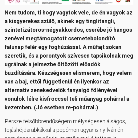
Nem tudom, ti hogy vagytok vele, de én vagyok az
a kisgyerekes szülő, akinek egy tinglitangli,
szintetizátoros-négyakkordos, cserébe jó hangos
zenével megtámogatott csemetebolondító
falunap felér egy foghúzással. A műfajt sokan
szeretik, és a porontyok szívesen tapsikolnak meg
ugrálnak a jelmezbe öltözött előadók
buzdítására. Készségesen elismerem, hogy velem
van a baj, ettől függetlenül én ilyenkor az
alternatív zenekedvelők fanyalgó fölényével
vonulok félre kisfröccsel teli műanyag pohárral a
kezemben. (Jó esetben re-pohárral.)
Persze felsőbbrendűségem mélységesen álságos,
tojáshéjdarabkákkal a popómon ugyanis nyilván én