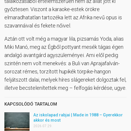
találkozásából értelemszerűen nem az állat jött ki
győztesen. Viszont a karaoke-estek örökre
elmaradhatatlan tartozéka lett az Afrika nevű opus is
szavannáival és fekete nőivel.
Aztán ott volt még a magyar lila, pizsamás Yoda, alias
Miki Manó, meg az Égből pottyant mesék tágas égen
andalgó avantgárd agyszüleményei. Ami elől pedig
szintén nem volt menekvés: a Buli van Aprajafalván-
sorozat rémes, torzított hupikék törpike-hangon
feljátszott dalai, melyek híres slágereket dolgoztak fel,
illetve becstelenítettek meg – felfogás kérdése, ugye.
KAPCSOLÓDÓ TARTALOM
Az iskolapad rabjai | Made in 1988 – Gyerekkor
akkor és most
2026.07.29.