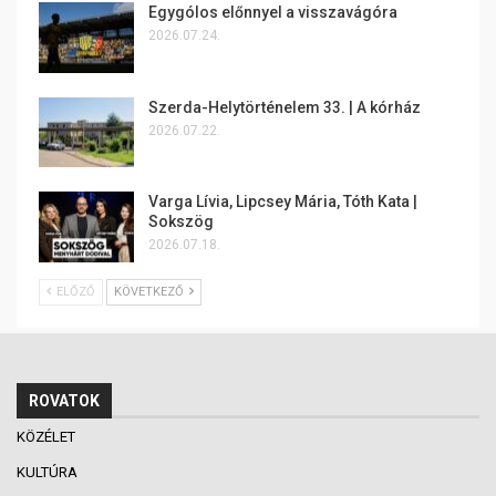
Egygólos előnnyel a visszavágóra
2026.07.24.
Szerda-Helytörténelem 33. | A kórház
2026.07.22.
Varga Lívia, Lipcsey Mária, Tóth Kata |
Sokszög
2026.07.18.
ELŐZŐ
KÖVETKEZŐ
ROVATOK
KÖZÉLET
KULTÚRA