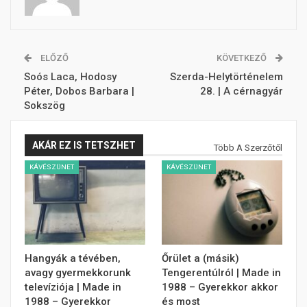
ELŐZŐ
KÖVETKEZŐ
Soós Laca, Hodosy
Szerda-Helytörténelem
Péter, Dobos Barbara |
28. | A cérnagyár
Sokszög
AKÁR EZ IS TETSZHET
Több A Szerzőtől
KÁVÉSZÜNET
KÁVÉSZÜNET
Hangyák a tévében,
Őrület a (másik)
avagy gyermekkorunk
Tengerentúlról | Made in
televíziója | Made in
1988 – Gyerekkor akkor
1988 – Gyerekkor
és most