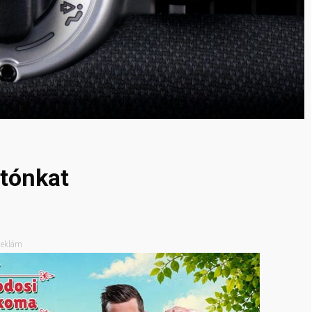
utónkat
eklám