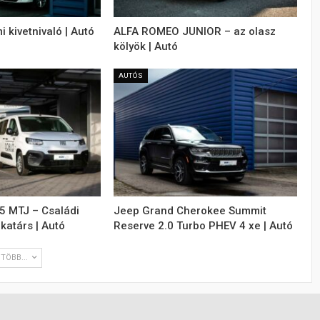
kivetnivaló | Autó
ALFA ROMEO JUNIOR – az olasz
kölyök | Autó
AUTÓS
5 MTJ – Családi
Jeep Grand Cherokee Summit
atárs | Autó
Reserve 2.0 Turbo PHEV 4 xe | Autó
TÖBB...