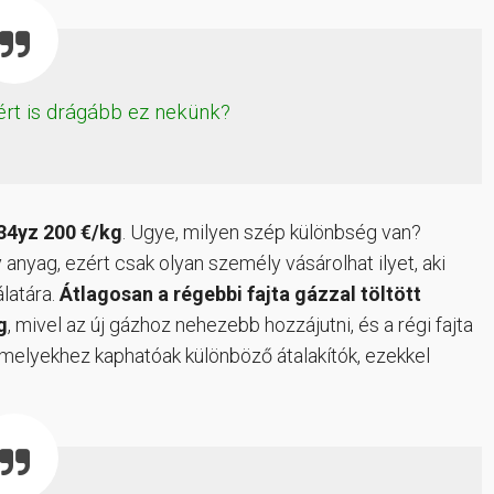
ért is drágább ez nekünk?
234yz 200 €/kg
. Ugye, milyen szép különbség van?
anyag, ezért csak olyan személy vásárolhat ilyet, aki
latára.
Átlagosan a régebbi fajta gázzal töltött
g
, mivel az új gázhoz nehezebb hozzájutni, és a régi fajta
, amelyekhez kaphatóak különböző átalakítók, ezekkel