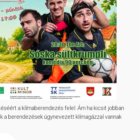
téséért a klímaberendezés felel. Ám ha kicsit jobban
zek a berendezések úgynevezett klímagázzal vannak