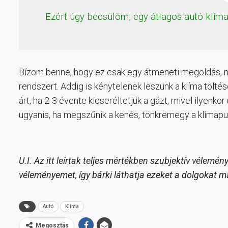
Ezért úgy becsülöm, egy átlagos autó klím
Bízom benne, hogy ez csak egy átmeneti megoldás, mí
rendszert. Addig is kénytelenek leszünk a klíma töltés
árt, ha 2-3 évente kicseréltetjük a gázt, mivel ilyenko
ugyanis, ha megszűnik a kenés, tönkremegy a klímap
U.I. Az itt leírtak teljes mértékben szubjektív vélem
véleményemet, így bárki láthatja ezeket a dolgokat 
Autó
Klíma
Megosztás