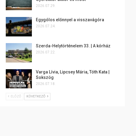
2026.07.29.
Egygólos előnnyel a visszavágóra
2026.07.24.
Szerda-Helytörténelem 33. | A kórház
2026.07.22.
Varga Lívia, Lipcsey Mária, Tóth Kata |
Sokszög
2026.07.18.
ELŐZŐ
KÖVETKEZŐ