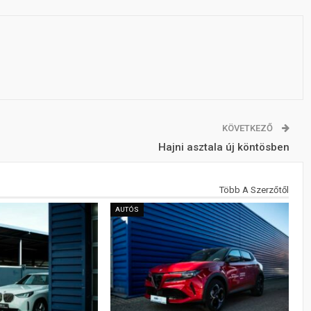
KÖVETKEZŐ
Hajni asztala új köntösben
Több A Szerzőtől
AUTÓS