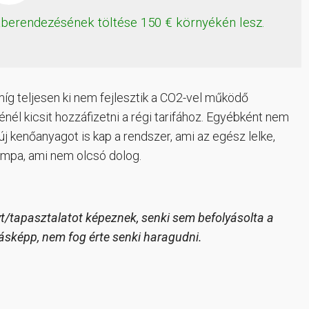
aberendezésének töltése 150 € környékén lesz.
g teljesen ki nem fejlesztik a CO2-vel működő
énél kicsit hozzáfizetni a régi tarifához. Egyébként nem
r új kenőanyagot is kap a rendszer, ami az egész lelke,
umpa, ami nem olcsó dolog.
ényt/tapasztalatot képeznek, senki sem befolyásolta a
másképp, nem fog érte senki haragudni.