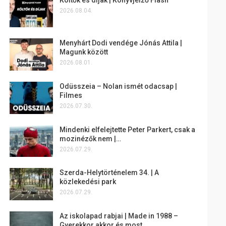
2026.08.04.
Menyhárt Dodi vendége Jónás Attila |
Magunk között
2026.08.01.
Odüsszeia – Nolan ismét odacsap |
Filmes
2026.07.30.
Mindenki elfelejtette Peter Parkert, csak a
mozinézők nem |…
2026.07.29.
Szerda-Helytörténelem 34. | A
közlekedési park
2026.07.29.
Az iskolapad rabjai | Made in 1988 –
Gyerekkor akkor és most