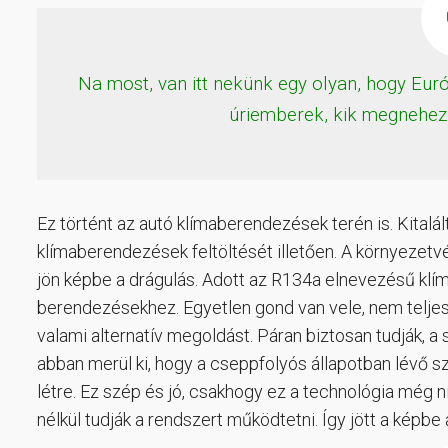
Na most, van itt nekünk egy olyan, hogy Eur
úriemberek, kik megnehezí
Ez történt az autó klímaberendezések terén is. Kitalá
klímaberendezések feltöltését illetően. A környezetv
jön képbe a drágulás. Adott az R134a elnevezésű klí
berendezésekhez. Egyetlen gond van vele, nem teljesen
valami alternatív megoldást. Páran biztosan tudják, a
abban merül ki, hogy a cseppfolyós állapotban lévő 
létre. Ez szép és jó, csakhogy ez a technológia még
nélkül tudják a rendszert működtetni. Így jött a képb