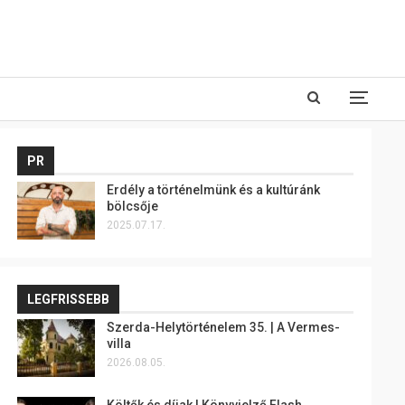
PR
Erdély a történelmünk és a kultúránk
bölcsője
2025.07.17.
LEGFRISSEBB
Szerda-Helytörténelem 35. | A Vermes-
villa
2026.08.05.
Költők és díjak | Könyvjelző Flash