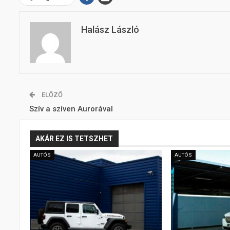
Halász László
ELŐZŐ
Szív a szíven Aurorával
AKÁR EZ IS TETSZHET
AUTÓS
AUTÓS