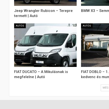
Jeep Wrangler Rubicon – Terepre
BMW X3 – Semmi 
termett | Autó
AUTÓS
AUTÓS
FIAT DUCATO – A Mikulásnak is
FIAT DOBLO – 1.
megfelelne | Autó
kedvenc és munk
MÉG 