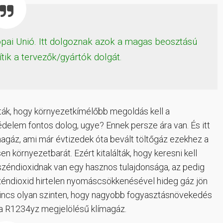
ópai Unió. Itt dolgoznak azok a magas beosztású
tik a tervezők/gyártók dolgát.
lták, hogy környezetkímélőbb megoldás kell a
édelem fontos dolog, ugye? Ennek persze ára van. És itt
magáz, ami már évtizedek óta bevált töltőgáz ezekhez a
 környezetbarát. Ezért kitalálták, hogy keresni kell
 széndioxidnak van egy hasznos tulajdonsága, az pedig
széndioxid hirtelen nyomáscsökkenésével hideg gáz jön
 nincs olyan szinten, hogy nagyobb fogyasztásnövekedés
e a R1234yz megjelölésű klímagáz.