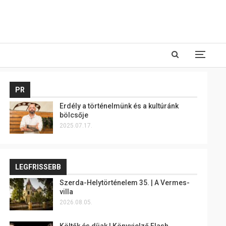
PR
Erdély a történelmünk és a kultúránk
bölcsője
2025.07.17.
LEGFRISSEBB
Szerda-Helytörténelem 35. | A Vermes-
villa
2026.08.05.
Költők és díjak | Könyvjelző Flash