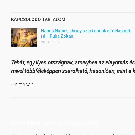
KAPCSOLÓDÓ TARTALOM
Habos Napok, ahogy szurkolóink emlékeznek
rá – Puha Zoltán
2024.06.07.
Tehát, egy ilyen országnak, amelyben az elnyomás és 
mivel többféleképpen zsarolható, hasonlóan, mint
Pontosan.
Dobai Bálint, 18 éves, középiskolás