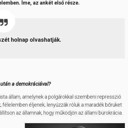
telemben. Íme, az ankét első része.
zét holnap olvashatják.
s után a demokráciával?
sta állam, amelynek a polgárokkal szembeni represszió
ek, félelemben éljenek, lenyúzzák róluk a maradék bőrüket
lítson az államnak, hogy működjön az állami bürokrácia.