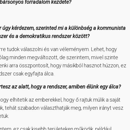
 bársonyos forradalom kezdete?
r úgy kérdezem, szerinted mi a különbség a kommunista
zer és a demokratikus rendszer között?
rre tudok válaszolni és van véleményem. Lehet, hogy
ólag minden megváltozott, de szerintem, mivel szinte
nki arra összpontosít, hogy másikból hasznot húzzon, ez
dszer csak egyfajta álca.
rtesz az alatt, hogy a rendszer, amiben élünk egy álca?
hogy elhitetik az emberekkel, hogy ő rajtuk múlik a saját
k, tehát szabadon választhatják meg, milyen irányt vesz
etük.
ntem, ez csak kisebb területeken működik, például