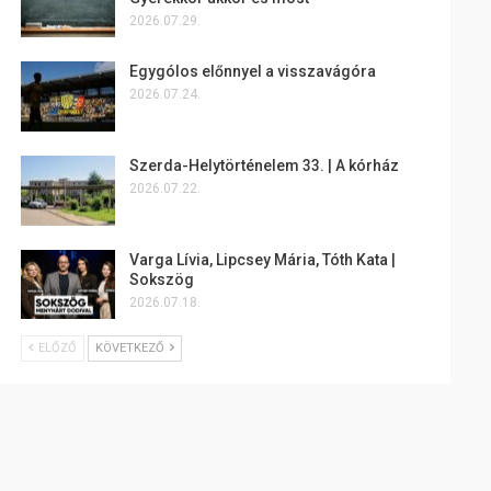
2026.07.29.
Egygólos előnnyel a visszavágóra
2026.07.24.
Szerda-Helytörténelem 33. | A kórház
2026.07.22.
Varga Lívia, Lipcsey Mária, Tóth Kata |
Sokszög
2026.07.18.
ELŐZŐ
KÖVETKEZŐ