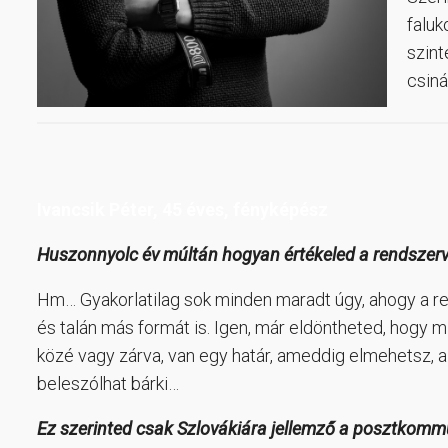
faluk
szint
csiná
Ivancsik Péter, 45 éves, fényképész
Huszonnyolc év múltán hogyan értékeled a rendszerv
Hm… Gyakorlatilag sok minden maradt úgy, ahogy a re
és talán más formát is. Igen, már eldöntheted, hogy mi
közé vagy zárva, van egy határ, ameddig elmehetsz, az
beleszólhat bárki…
Ez szerinted csak Szlovákiára jellemző a posztkomm