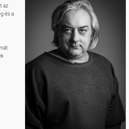
t az
ég és a
rmát
ek