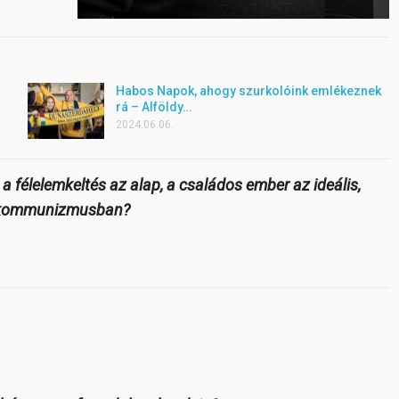
Habos Napok, ahogy szurkolóink emlékeznek
rá – Alföldy…
2024.06.06.
a félelemkeltés az alap, a családos ember az ideális,
 a kommunizmusban?