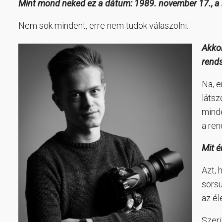
Mint mond neked ez a dátum: 1989. november 17., a
Nem sok mindent, erre nem tudok válaszolni.
Akko
rends
Na, e
látsz
minde
a ren
Mit é
Azt, 
sorsu
az él
Szeri