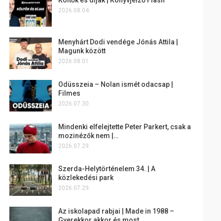
2026.08.04.
Menyhárt Dodi vendége Jónás Attila |
Magunk között
2026.08.01.
Odüsszeia – Nolan ismét odacsap |
Filmes
2026.07.30.
Mindenki elfelejtette Peter Parkert, csak a
mozinézők nem |…
2026.07.29.
Szerda-Helytörténelem 34. | A
közlekedési park
2026.07.29.
Az iskolapad rabjai | Made in 1988 –
Gyerekkor akkor és most