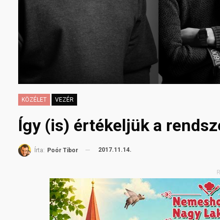
KÖZÉLET
VEZÉR
Így (is) értékeljük a rendsz
2017.11.14.
Írta:
Poór Tibor
R