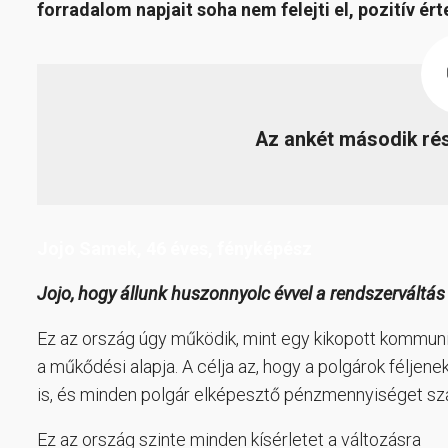
forradalom napjait soha nem felejti el, pozitív ér
Az ankét második rés
Jojo Samek, 46 éves, fényképész
Jojo, hogy állunk huszonnyolc évvel a rendszerváltá
Ez az ország úgy működik, mint egy kikopott kommuni
a műkődési alapja. A célja az, hogy a polgárok féljen
is, és minden polgár elképesztő pénzmennyiséget szál
Ez az ország szinte minden kísérletet a változásra