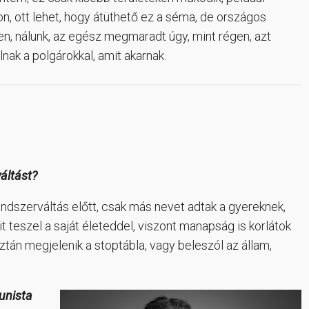
on, ott lehet, hogy átüthető ez a séma, de országos
en, nálunk, az egész megmaradt úgy, mint régen, azt
lnak a polgárokkal, amit akarnak.
áltást?
ndszerváltás előtt, csak más nevet adtak a gyereknek,
t teszel a saját életeddel, viszont manapság is korlátok
tán megjelenik a stoptábla, vagy beleszól az állam,
unista