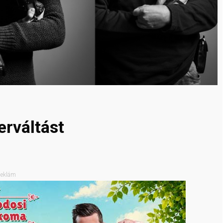
erváltást
eklám