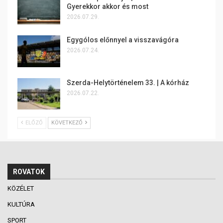
Gyerekkor akkor és most
2026.07.29.
Egygólos előnnyel a visszavágóra
2026.07.24.
Szerda-Helytörténelem 33. | A kórház
2026.07.22.
ELŐZŐ
KÖVETKEZŐ
ROVATOK
KÖZÉLET
KULTÚRA
SPORT