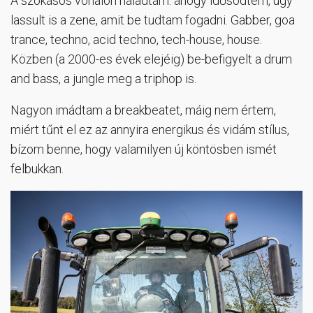
A szokásos vonalon haladtam: ahogy idősödtem, úgy
lassult is a zene, amit be tudtam fogadni. Gabber, goa
trance, techno, acid techno, tech-house, house.
Közben (a 2000-es évek elejéig) be-befigyelt a drum
and bass, a jungle meg a triphop is.
Nagyon imádtam a breakbeatet, máig nem értem,
miért tűnt el ez az annyira energikus és vidám stílus,
bízom benne, hogy valamilyen új köntösben ismét
felbukkan.