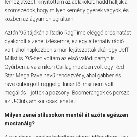
lemezjátszót, kinyitottam az ablakokat, hadd hallják a
szomszédok, hogy milyen kemény gyerek vagyok, és
közben az ágyamon ugráltam.
Aztán ’95 tájékán a Radio RagTime eléggé erős hatást
gyakorolt a zenei ízlésemre, ez egy alternatív rádió
volt, ahol napközben simán lejátszottak akár egy Jeff
Millst is. ’95-ben voltam az első valódi partyn is,
Győrben, a valamikori Csillag moziban volt egy Red
Star Mega Rave nevű rendezvény, ahol gabber és
rave dübörgött reggelig. Innentől már nem volt
megállás… jöttek a pozsonyi Boomerangok és persze
az U-Club, amikor csak lehetett.
Milyen zenei stílusokon mentél át azóta egészen
mostanáig?