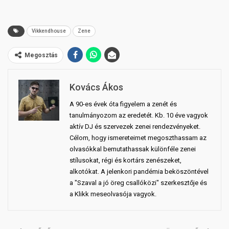
Vikkendhouse
Zene
Megosztás
Kovács Ákos
A 90-es évek óta figyelem a zenét és
tanulmányozom az eredetét. Kb. 10 éve vagyok
aktív DJ és szervezek zenei rendezvényeket.
Célom, hogy ismereteimet megoszthassam az
olvasókkal bemutathassak különféle zenei
stílusokat, régi és kortárs zenészeket,
alkotókat. A jelenkori pandémia beköszöntével
a "Szaval a jó öreg csallóközi" szerkesztője és
a Klikk meseolvasója vagyok.