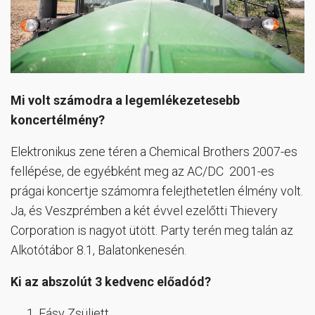
Mi volt számodra a legemlékezetesebb
koncertélmény?
Elektronikus zene téren a Chemical Brothers 2007-es
fellépése, de egyébként meg az AC/DC
2001-es
prágai koncertje számomra felejthetetlen élmény volt.
Ja, és Veszprémben a két évvel ezelőtti Thievery
Corporation is nagyot ütött. Party terén meg talán az
Alkotótábor 8.1, Balatonkenesén.
Ki az abszolút 3 kedvenc előadód?
Fásy Zsüliett