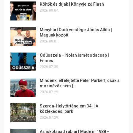
Költők és díjak | Könyvjelző Flash
2026.08.04.
Menyhárt Dodi vendége Jónás Attila |
Magunk között
2026.08.01.
Odüsszeia – Nolan ismét odacsap |
Filmes
2026.07.30.
Mindenki elfelejtette Peter Parkert, csak a
mozinézők nem |…
2026.07.29.
Szerda-Helytörténelem 34. | A
közlekedési park
2026.07.29.
Az iskolapad rabjai | Made in 1988 –