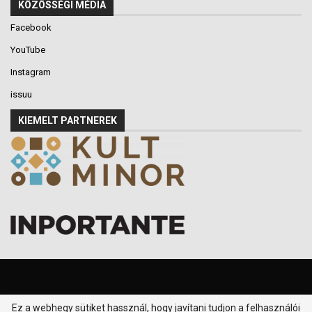
KÖZÖSSÉGI MÉDIA
Facebook
YouTube
Instagram
issuu
KIEMELT PARTNEREK
Ez a webhegy sütiket hassznál, hogy javítani tudjon a felhasználói
© 2016-2026 - Klikk P.T. - Minden jog fenntartva.