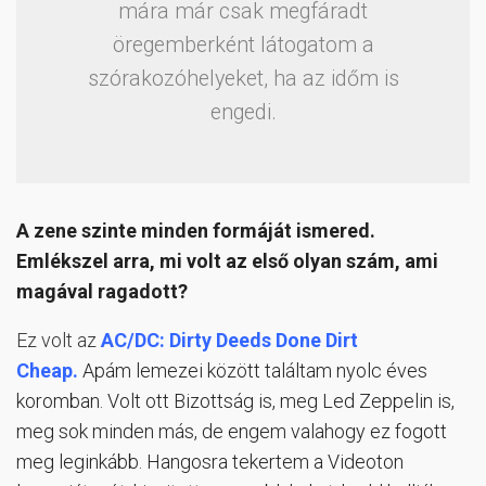
mára már csak megfáradt
öregemberként látogatom a
szórakozóhelyeket, ha az időm is
engedi.
A zene szinte minden formáját ismered.
Emlékszel arra, mi volt az első olyan szám, ami
magával ragadott?
Ez volt az
AC/DC: Dirty Deeds Done Dirt
Cheap.
Apám lemezei között találtam nyolc éves
koromban. Volt ott Bizottság is, meg Led Zeppelin is,
meg sok minden más, de engem valahogy ez fogott
meg leginkább. Hangosra tekertem a Videoton