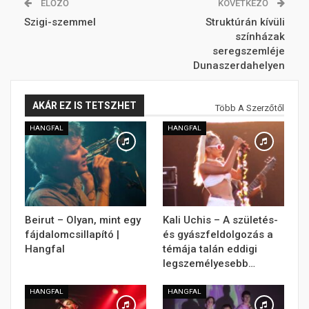
ELŐZŐ
KÖVETKEZŐ
Szigi-szemmel
Struktúrán kívüli
színházak
seregszemléje
Dunaszerdahelyen
AKÁR EZ IS TETSZHET
Több A Szerzőtől
HANGFAL
HANGFAL
Beirut – Olyan, mint egy
Kali Uchis – A születés-
fájdalomcsillapító |
és gyászfeldolgozás a
Hangfal
témája talán eddigi
legszemélyesebb…
HANGFAL
HANGFAL