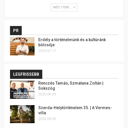
MÉG TÖBB...
PR
Erdély a történelmünk és a kultúránk
bölcsője
2025.07.17.
LEGFRISSEBB
Renczés Tamás, Szmatana Zoltán |
Sokszög
2026.08.09.
Szerda-Helytörténelem 35. | A Vermes-
villa
2026.08.05.