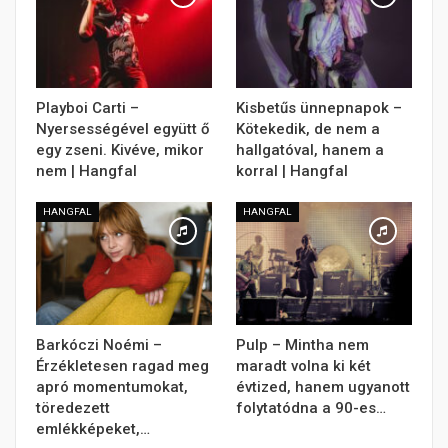
Playboi Carti –
Kisbetűs ünnepnapok –
Nyersességével együtt ő
Kötekedik, de nem a
egy zseni. Kivéve, mikor
hallgatóval, hanem a
nem | Hangfal
korral | Hangfal
HANGFAL
HANGFAL
Barkóczi Noémi –
Pulp – Mintha nem
Érzékletesen ragad meg
maradt volna ki két
apró momentumokat,
évtized, hanem ugyanott
töredezett
folytatódna a 90-es…
emlékképeket,…