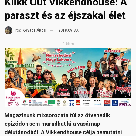
Klikk Out Vikkendhouse: A
paraszt és az éjszakai élet
2018.09.30.
Írta:
Kovács Ákos
Reklám
Magazinunk mixsorozata túl az ötvenedik
epizódon sem maradhat ki a vasárnap
délutánodból! A Vikkendhouse célja bemutatni