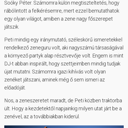
Soóky Péter. Számomra külön megtiszteltetés, hogy
rábólintott a felkérésemre, mert ezzel bemutathatok
egy olyan világot, amiben a zene nagy főszerepet
játszik.
Peti mindig egy iránymutató, széleskörű ismeretekkel
rendelkező zeneguru volt, aki nagyszámú társaságával
a környező partyk alap résztvevője volt. Engem is mint
DJ-t abban inspirált, hogy szettjeimben mindig tudjak
újat mutatni. Számomra igazi kihívás volt olyan
zenéket játszani, aminek még ő sem ismeri az
előadóját.
Nos, a zeneszeretet maradt, de Peti közben traktorba
ült. Hogy a kezdetektől napjainkig milyen utat járt be a
zenével, az a továbbiakban kiderül.