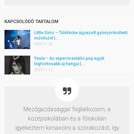
KAPCSOLÓDÓ TARTALOM
Little Simz – Túlélésbe ágyazott gyönyörködtető
művészet |…
2025.11.20.
Yeule – Az experimentális pop egyik
legfontosabb új hangja |…
2025.11.12.
Mezőgazdasággal foglalkozom, a
középiskolában és a főiskolán
igyekeztem kimaxolni a szórakozást, így