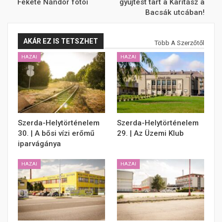
Fekete Nándor fotói
gyűjtést tart a Karitász a
Bacsák utcában!
AKÁR EZ IS TETSZHET
Több A Szerzőtől
HAZAI
HAZAI
Szerda-Helytörténelem
Szerda-Helytörténelem
30. | A bősi vízi erőmű
29. | Az Üzemi Klub
iparvágánya
HAZAI
HAZAI