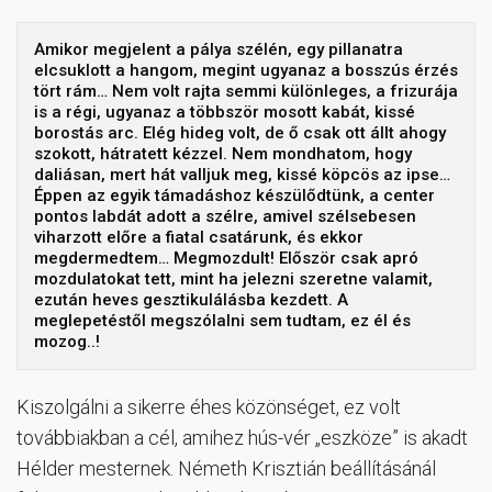
Amikor megjelent a pálya szélén, egy pillanatra
elcsuklott a hangom, megint ugyanaz a bosszús érzés
tört rám… Nem volt rajta semmi különleges, a frizurája
is a régi, ugyanaz a többször mosott kabát, kissé
borostás arc. Elég hideg volt, de ő csak ott állt ahogy
szokott, hátratett kézzel. Nem mondhatom, hogy
daliásan, mert hát valljuk meg, kissé köpcös az ipse…
Éppen az egyik támadáshoz készülődtünk, a center
pontos labdát adott a szélre, amivel szélsebesen
viharzott előre a fiatal csatárunk, és ekkor
megdermedtem… Megmozdult! Először csak apró
mozdulatokat tett, mint ha jelezni szeretne valamit,
ezután heves gesztikulálásba kezdett. A
meglepetéstől megszólalni sem tudtam, ez él és
mozog..!
Kiszolgálni a sikerre éhes közönséget, ez volt
továbbiakban a cél, amihez hús-vér „eszköze” is akadt
Hélder mesternek. Németh Krisztián beállításánál