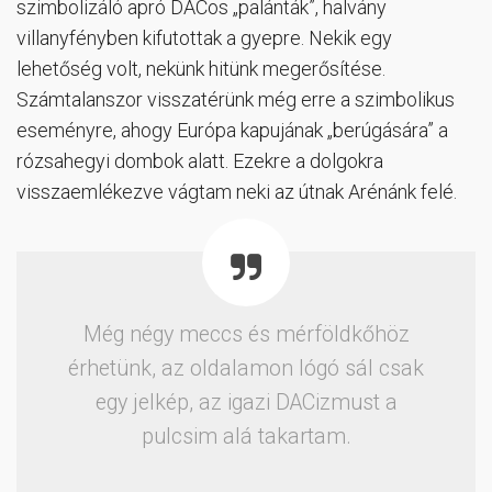
szimbolizáló apró DACos „palánták”, halvány
villanyfényben kifutottak a gyepre. Nekik egy
lehetőség volt, nekünk hitünk megerősítése.
Számtalanszor visszatérünk még erre a szimbolikus
eseményre, ahogy Európa kapujának „berúgására” a
rózsahegyi dombok alatt. Ezekre a dolgokra
visszaemlékezve vágtam neki az útnak Arénánk felé.
Még négy meccs és mérföldkőhöz
érhetünk, az oldalamon lógó sál csak
egy jelkép, az igazi DACizmust a
pulcsim alá takartam.