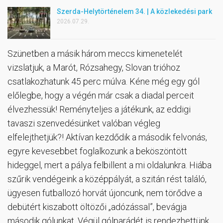
Szerda-Helytörténelem 34. | A közlekedési park
2026.07.29.
Szünetben a másik három meccs kimenetelét
vizslatjuk, a Marót, Rózsahegy, Slovan trióhoz
csatlakozhatunk 45 perc múlva. Kéne még egy gól
előlegbe, hogy a végén már csak a diadal perceit
élvezhessük! Reményteljes a játékunk, az eddigi
tavaszi szenvedésünket valóban végleg
elfelejthetjük?! Aktívan kezdődik a második felvonás,
egyre kevesebbet foglalkozunk a beköszöntött
hideggel, mert a pálya felbillent a mi oldalunkra. Hiába
szűrik vendégeink a középpályát, a szitán rést találó,
ügyesen futballozó horvát újoncunk, nem törődve a
debütért kiszabott öltözői „adózással”, bevágja
második gólunkat. Végül gólparádét is rendezhettünk