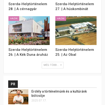
Szerda-Helytörténelem
Szerda-Helytörténelem
28. | A cérnagyár
27. | A húskombinát
HAZAI
HAZAI
Szerda-Helytörténelem
Szerda-Helytörténelem
26. | A Kék Duna áruház
25. | Az Obal
MÉG TÖBB...
PR
Erdély a történelmünk és a kultúránk
bölcsője
2025.07.17.