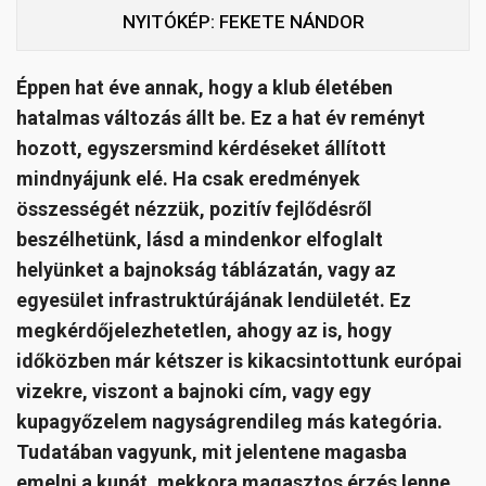
NYITÓKÉP: FEKETE NÁNDOR
Éppen hat éve annak, hogy a klub életében
hatalmas változás állt be. Ez a hat év reményt
hozott, egyszersmind kérdéseket állított
mindnyájunk elé. Ha csak eredmények
összességét nézzük, pozitív fejlődésről
beszélhetünk, lásd a mindenkor elfoglalt
helyünket a bajnokság táblázatán, vagy az
egyesület infrastruktúrájának lendületét. Ez
megkérdőjelezhetetlen, ahogy az is, hogy
időközben már kétszer is kikacsintottunk európai
vizekre, viszont a bajnoki cím, vagy egy
kupagyőzelem nagyságrendileg más kategória.
Tudatában vagyunk, mit jelentene magasba
emelni a kupát, mekkora magasztos érzés lenne