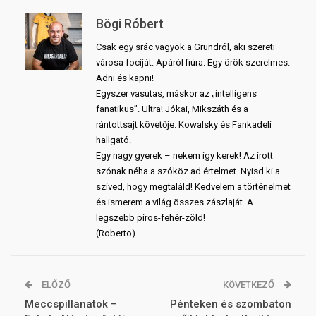
Bögi Róbert
Csak egy srác vagyok a Grundról, aki szereti
városa fociját. Apáról fiúra. Egy örök szerelmes.
Adni és kapni!
Egyszer vasutas, máskor az „intelligens
fanatikus”. Ultra! Jókai, Mikszáth és a
rántottsajt követője. Kowalsky és Fankadeli
hallgató.
Egy nagy gyerek – nekem így kerek! Az írott
szónak néha a szóköz ad értelmet. Nyisd ki a
szíved, hogy megtaláld! Kedvelem a történelmet
és ismerem a világ összes zászlaját. A
legszebb piros-fehér-zöld!
(Roberto)
ELŐZŐ
KÖVETKEZŐ
Meccspillanatok –
Pénteken és szombaton