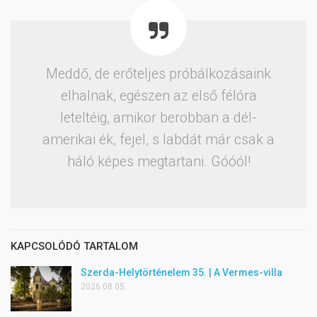
Meddő, de erőteljes próbálkozásaink
elhalnak, egészen az első félóra
leteltéig, amikor berobban a dél-
amerikai ék, fejel, s labdát már csak a
háló képes megtartani. Góóól!
KAPCSOLÓDÓ TARTALOM
Szerda-Helytörténelem 35. | A Vermes-villa
2026.08.05.