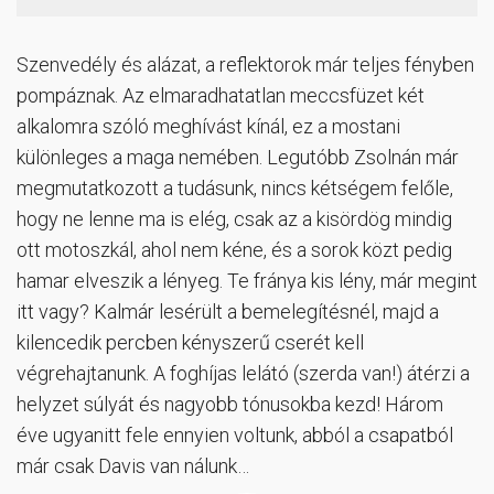
Szenvedély és alázat, a reflektorok már teljes fényben
pompáznak. Az elmaradhatatlan meccsfüzet két
alkalomra szóló meghívást kínál, ez a mostani
különleges a maga nemében. Legutóbb Zsolnán már
megmutatkozott a tudásunk, nincs kétségem felőle,
hogy ne lenne ma is elég, csak az a kisördög mindig
ott motoszkál, ahol nem kéne, és a sorok közt pedig
hamar elveszik a lényeg. Te fránya kis lény, már megint
itt vagy? Kalmár lesérült a bemelegítésnél, majd a
kilencedik percben kényszerű cserét kell
végrehajtanunk. A foghíjas lelátó (szerda van!) átérzi a
helyzet súlyát és nagyobb tónusokba kezd! Három
éve ugyanitt fele ennyien voltunk, abból a csapatból
már csak Davis van nálunk…