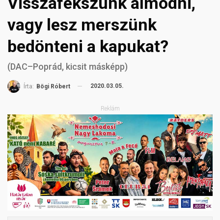
Visszafekszünk álmodni,
vagy lesz merszünk
bedönteni a kapukat?
(DAC–Poprád, kicsit másképp)
2020.03.05.
Írta:
Bögi Róbert
Reklám