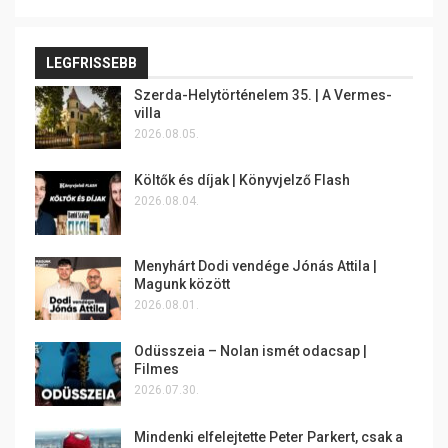
LEGFRISSEBB
Szerda-Helytörténelem 35. | A Vermes-
villa
2026.08.05.
Költők és díjak | Könyvjelző Flash
2026.08.04.
Menyhárt Dodi vendége Jónás Attila |
Magunk között
2026.08.01.
Odüsszeia – Nolan ismét odacsap |
Filmes
2026.07.30.
Mindenki elfelejtette Peter Parkert, csak a