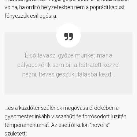
volna, ha ordító helyzetekben nem a poprádi kapust
fényezzük csillogósra.
Első tavaszi győzelmünket már a
pályaedzőnk sem bírja hátratett kézzel
nézni, heves gesztikulálásba kezd…
…és a küzdőtér szélének megóvása érdekében a
gyepmester inkább visszahűti felforrósodott luzitán
temperamentumát. Az esetről külön “novella”
született: