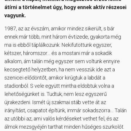
átírni a történelmet úgy, hogy ennek aktív részesei
vagyunk.
1987, az az évszám, amikor mindez sikerült, s bár
ennek már több, mint három évtizede, gyakorta még
ma is ebből táplálkozunk. Nekifutottunk egyszer,
kétszer, háromszor… és a mostani már a sokadik
alkalom, ám talán még egyszer sem voltunk ennyire
kecsegtető helyzetben, ha nem vesszük ide azt a
szenicei elődöntőt, amikor kirúgtuk a labdát a
stadionból. S vele együtt mintha eldobtuk volna a
lehetőségünket is. Tudtuk, nem lesz egyszerű
újrakezdeni. Ismét új szakmai stáb vette át az
irányítást, csapatot építünk, immár sokadszorra… Talán
az utóbbi az, ami valós kérdéseket vethet fel, és az
álmok mezsgyéjén tarthat minden hűséges szurkolót.