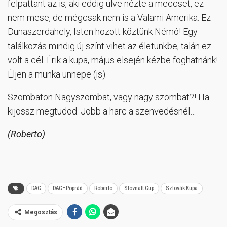
felpattant az is, aki eddig ülve nézte a meccset, ez
nem mese, de mégcsak nem is a Valami Amerika. Ez
Dunaszerdahely, Isten hozott köztünk Némó! Egy
találkozás mindig új színt vihet az életünkbe, talán ez
volt a cél. Érik a kupa, május elsején kézbe foghatnánk!
Éljen a munka ünnepe (is).
Szombaton Nagyszombat, vagy nagy szombat?! Ha
kijössz megtudod. Jobb a harc a szenvedésnél…
(Roberto)
DAC
DAC–Poprád
Roberto
Slovnaft Cup
Szlovák Kupa
Megosztás