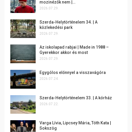
mozinézők nem |…
2026.07.29.
Szerda-Helytörténelem 34. | A
közlekedési park
2026.07.29.
Az iskolapad rabjai | Made in 1988 –
Gyerekkor akkor és most
2026.07.29.
Egygólos előnnyel a visszavágóra
2026.07.24.
Szerda-Helytörténelem 33. | A kórház
2026.07.22.
Varga Lívia, Lipcsey Mária, Tóth Kata |
Sokszög