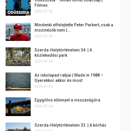
Filmes
2026.07.30.
Mindenki elfelejtette Peter Parkert, csak a
mozinézők nem |…
2026.07.29.
Szerda-Helytörténelem 34. | A
közlekedési park
2026.07.29.
Az iskolapad rabjai | Made in 1988 –
Gyerekkor akkor és most
2026.07.29.
Egygólos előnnyel a visszavágóra
2026.07.24.
Szerda-Helytörténelem 33. | A kórház