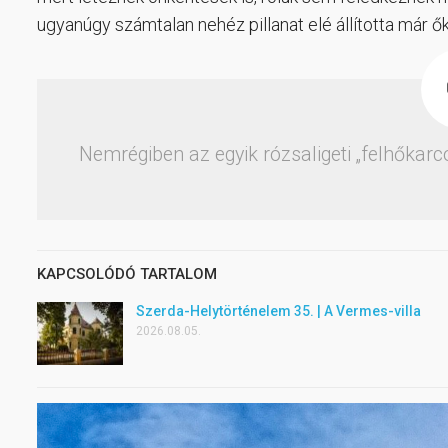
ugyanúgy számtalan nehéz pillanat elé állította már ők
Nemrégiben az egyik rózsaligeti „felhőkarco
KAPCSOLÓDÓ TARTALOM
Szerda-Helytörténelem 35. | A Vermes-villa
2026.08.05.