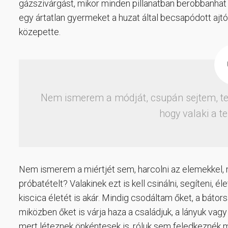
gázszivárgást, mikor minden pillanatban berobbanhat 
egy ártatlan gyermeket a huzat által becsapódott ajt
közepette.
Nem ismerem a módját, csupán sejtem, testil
hogy valaki a te
Nem ismerem a miértjét sem, harcolni az elemekkel, mié
próbatételt? Valakinek ezt is kell csinálni, segíteni,
kiscica életét is akár. Mindig csodáltam őket, a bátors
miközben őket is várja haza a családjuk, a lányuk vagy 
mert léteznek önkéntesek is, róluk sem feledkeznék meg