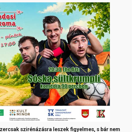
zercsak szirénázásra leszek figyelmes, s bár nem