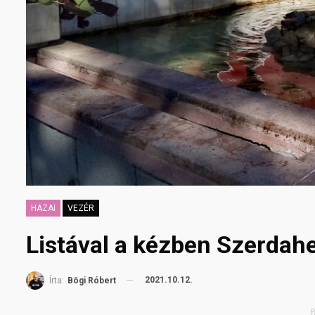
HAZAI
VEZÉR
Listával a kézben Szerdah
2021.10.12.
Írta:
Bögi Róbert
R