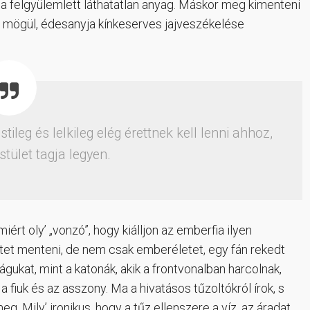
a felgyülemlett láthatatlan anyag. Máskor meg kimenteni
ó mögül, édesanyja kínkeserves jajveszékelése
eg és lelkileg elég érettnek kell lenni ahhoz,
stület tagja legyen.
rt oly’ „vonzó”, hogy kiálljon az emberfia ilyen
 életet menteni, de nem csak emberéletet, egy fán rekedt
águkat, mint a katonák, akik a frontvonalban harcolnak,
a fiuk és az asszony. Ma a hivatásos tűzoltókról írok, s
. Mily’ ironikus, hogy a tűz ellenszere a víz, az áradat