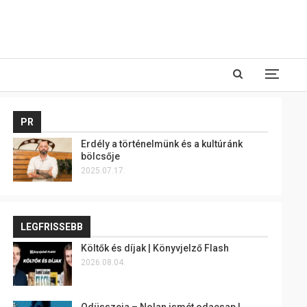
PR
Erdély a történelmünk és a kultúránk
bölcsője
2025.07.17.
LEGFRISSEBB
Költők és díjak | Könyvjelző Flash
2026.08.04.
Odüsszeia – Nolan ismét odacsap |