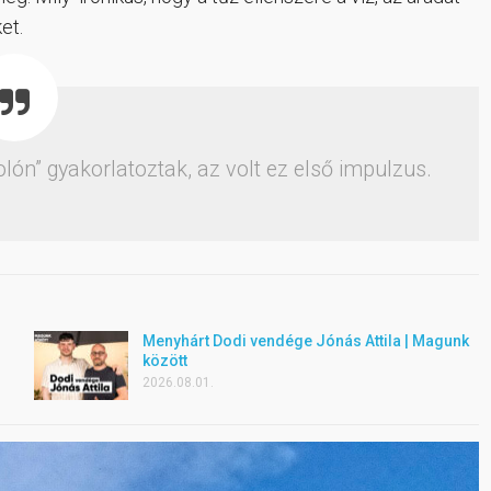
et.
lón” gyakorlatoztak, az volt ez első impulzus.
Menyhárt Dodi vendége Jónás Attila | Magunk
között
2026.08.01.