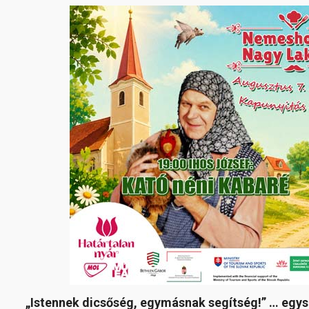
„Istennek dicsőség, egymásnak segítség!” … egys