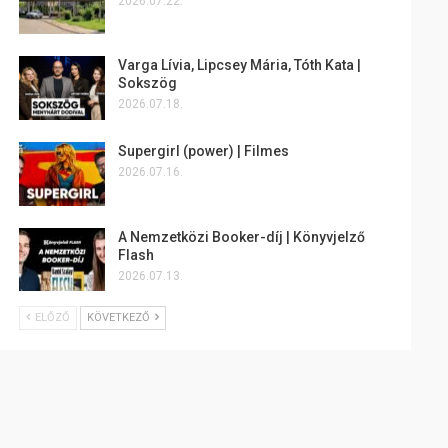
2026.07.22.
Varga Lívia, Lipcsey Mária, Tóth Kata |
Sokszög
2026.07.18.
Supergirl (power) | Filmes
2026.07.16.
A Nemzetközi Booker-díj | Könyvjelző
Flash
2026.07.13.
ELŐZŐ
KÖVETKEZŐ