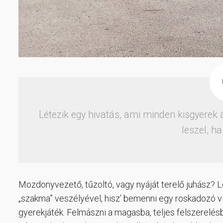
Létezik egy hivatás, ami minden kisgyerek
leszel, h
Mozdonyvezető, tűzoltó, vagy nyáját terelő juhász? L
„szakma” veszélyével, hisz’ bemenni egy roskadozó v
gyerekjáték. Felmászni a magasba, teljes felszerelésb