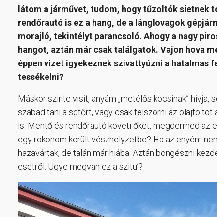
látom a járművet, tudom, hogy tűzoltók sietnek 
rendőrautó is ez a hang, de a lánglovagok gépjá
morajló, tekintélyt parancsoló. Ahogy a nagy piros
hangot, aztán már csak találgatok. Vajon hova m
éppen vizet igyekeznek szivattyúzni a hatalmas fe
tessékelni?
Máskor szinte visít, anyám „metélős kocsinak” hívja, se
szabadítani a sofőrt, vagy csak felszórni az olajfoltot
is. Mentő és rendőrautó követi őket, megdermed az e
egy rokonom került vészhelyzetbe? Ha az enyém nem, va
hazavártak, de talán már hiába. Aztán böngészni kezdem 
esetről. Ugye megvan ez a szitu’?