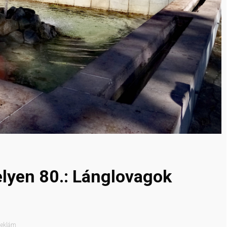
elyen 80.: Lánglovagok
eklám