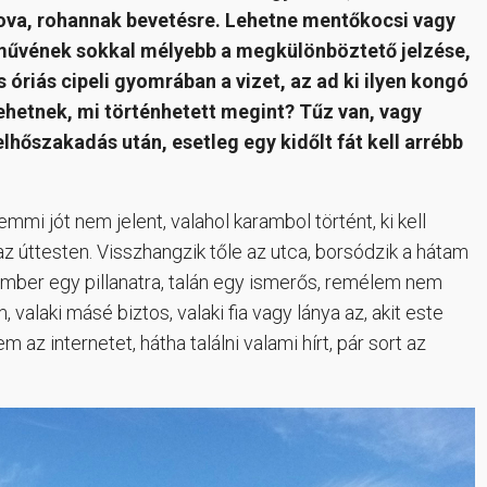
tova, rohannak bevetésre. Lehetne mentőkocsi vagy
rművének sokkal mélyebb a megkülönböztető jelzése,
 óriás cipeli gyomrában a vizet, az ad ki ilyen kongó
ehetnek, mi történhetett megint? Tűz van, vagy
lhőszakadás után, esetleg egy kidőlt fát kell arrébb
mmi jót nem jelent, valahol karambol történt, ki kell
 az úttesten. Visszhangzik tőle az utca, borsódzik a hátam
mber egy pillanatra, talán egy ismerős, remélem nem
laki másé biztos, valaki fia vagy lánya az, akit este
az internetet, hátha találni valami hírt, pár sort az