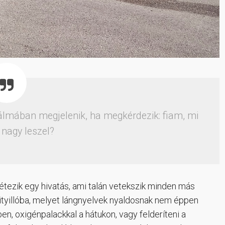
 álmában megjelenik, ha megkérdezik: fiam, mi
a nagy leszel?
étezik egy hivatás, ami talán vetekszik minden más
ityillóba, melyet lángnyelvek nyaldosnak nem éppen
en, oxigénpalackkal a hátukon, vagy felderíteni a