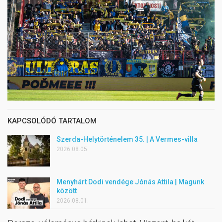
KAPCSOLÓDÓ TARTALOM
Szerda-Helytörténelem 35. | A Vermes-villa
2026.08.05.
Menyhárt Dodi vendége Jónás Attila | Magunk
között
2026.08.01.