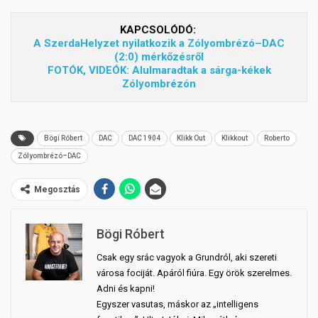
KAPCSOLÓDÓ:
A SzerdaHelyzet nyilatkozik a Zólyombrézó–DAC
(2:0) mérkőzésről
FOTÓK, VIDEÓK: Alulmaradtak a sárga-kékek
Zólyombrézón
Bögi Róbert
DAC
DAC 1904
Klikk Out
Klikkout
Roberto
Zólyombrézó–DAC
Megosztás
Bögi Róbert
Csak egy srác vagyok a Grundról, aki szereti
városa fociját. Apáról fiúra. Egy örök szerelmes.
Adni és kapni!
Egyszer vasutas, máskor az „intelligens