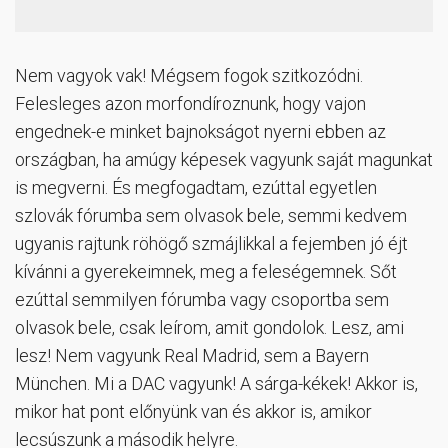
Nem vagyok vak! Mégsem fogok szitkozódni.
Felesleges azon morfondíroznunk, hogy vajon
engednek-e minket bajnokságot nyerni ebben az
országban, ha amúgy képesek vagyunk saját magunkat
is megverni. És megfogadtam, ezúttal egyetlen
szlovák fórumba sem olvasok bele, semmi kedvem
ugyanis rajtunk röhögő szmájlikkal a fejemben jó éjt
kívánni a gyerekeimnek, meg a feleségemnek. Sőt
ezúttal semmilyen fórumba vagy csoportba sem
olvasok bele, csak leírom, amit gondolok. Lesz, ami
lesz! Nem vagyunk Real Madrid, sem a Bayern
München. Mi a DAC vagyunk! A sárga-kékek! Akkor is,
mikor hat pont előnyünk van és akkor is, amikor
lecsúszunk a második helyre.