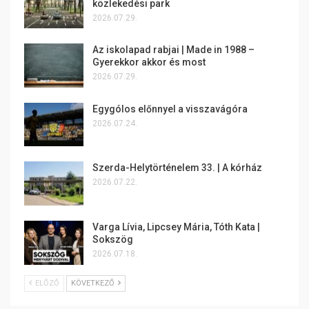
közlekedési park
2026.07.29.
Az iskolapad rabjai | Made in 1988 –
Gyerekkor akkor és most
2026.07.29.
Egygólos előnnyel a visszavágóra
2026.07.24.
Szerda-Helytörténelem 33. | A kórház
2026.07.22.
Varga Lívia, Lipcsey Mária, Tóth Kata |
Sokszög
2026.07.18.
ELŐZŐ
KÖVETKEZŐ