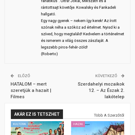
fanatikus”. Ultra! Jókai, Mikszáth és a
rántottsajt követője. Kowalsky és Fankadeli
hallgató.
Egy nagy gyerek – nekem így kerek! Az írott
szónak néha a szóköz ad értelmet. Nyisd ki a
szíved, hogy megtaláld! Kedvelem a történelmet
és ismerem a világ összes zászlaját. A
legszebb piros-fehér-zöld!
(Roberto)
ELŐZŐ
KÖVETKEZŐ
HATALOM – mert
Szerdahelyi mozaikok
szeretjük a hazait |
12. – Az Észak 2.
Filmes
lakótelep
AKÁR EZ IS TETSZHET
Több A Szerzőtől
KULTÚRA
HAZAI