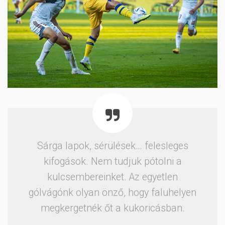
Sárga lapok, sérülések… felesleges
kifogások. Nem tudjuk pótolni a
kulcsembereinket. Az egyetlen
gólvágónk olyan önző, hogy faluhelyen
megkergetnék őt a kukoricásban.