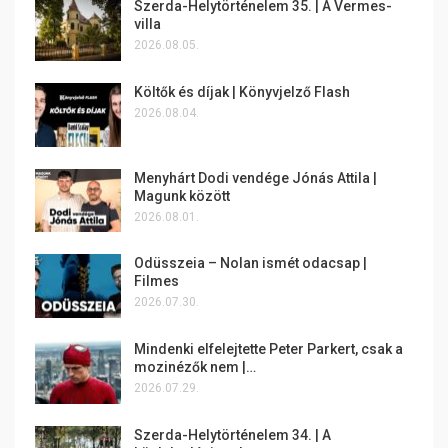
Szerda-Helytörténelem 35. | A Vermes-
villa
2026.08.05.
Költők és díjak | Könyvjelző Flash
2026.08.04.
Menyhárt Dodi vendége Jónás Attila |
Magunk között
2026.08.01.
Odüsszeia – Nolan ismét odacsap |
Filmes
2026.07.30.
Mindenki elfelejtette Peter Parkert, csak a
mozinézők nem |…
2026.07.29.
Szerda-Helytörténelem 34. | A