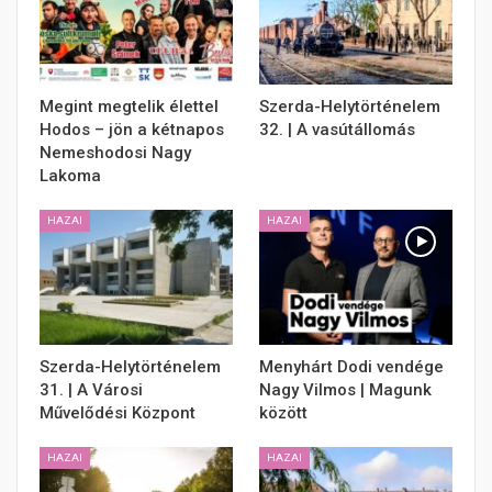
Megint megtelik élettel
Szerda-Helytörténelem
Hodos – jön a kétnapos
32. | A vasútállomás
Nemeshodosi Nagy
Lakoma
HAZAI
HAZAI
Szerda-Helytörténelem
Menyhárt Dodi vendége
31. | A Városi
Nagy Vilmos | Magunk
Művelődési Központ
között
HAZAI
HAZAI