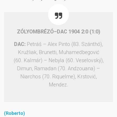
ZÓLYOMBRÉZÓ–DAC 1904 2:0 (1:0)
DAC:
Petráš – Alex Pinto (83. Szánthó),
Kružliak, Brunetti, Muhamedbegović
(60. Kalmár) – Nebyla (60. Veselovský),
Dimun, Ramadan (70. Andzouana) –
Niarchos (70. Riquelme), Krstović,
Mendez.
(Roberto)