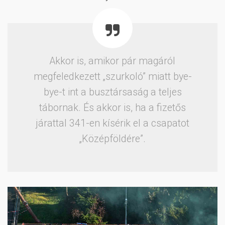
Akkor is, amikor pár magáról
megfeledkezett „szurkoló” miatt bye-
bye-t int a busztársaság a teljes
tábornak. És akkor is, ha a fizetős
járattal 341-en kísérik el a csapatot
„Középföldére”.