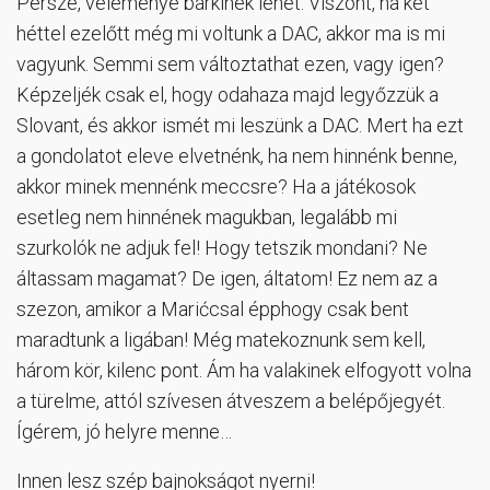
Persze, véleménye bárkinek lehet. Viszont, ha két
héttel ezelőtt még mi voltunk a DAC, akkor ma is mi
vagyunk. Semmi sem változtathat ezen, vagy igen?
Képzeljék csak el, hogy odahaza majd legyőzzük a
Slovant, és akkor ismét mi leszünk a DAC. Mert ha ezt
a gondolatot eleve elvetnénk, ha nem hinnénk benne,
akkor minek mennénk meccsre? Ha a játékosok
esetleg nem hinnének magukban, legalább mi
szurkolók ne adjuk fel! Hogy tetszik mondani? Ne
áltassam magamat? De igen, áltatom! Ez nem az a
szezon, amikor a Marićcsal épphogy csak bent
maradtunk a ligában! Még matekoznunk sem kell,
három kör, kilenc pont. Ám ha valakinek elfogyott volna
a türelme, attól szívesen átveszem a belépőjegyét.
Ígérem, jó helyre menne…
Innen lesz szép bajnokságot nyerni!