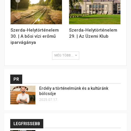
Szerda-Helytörténelem
Szerda-Helytörténelem
30. | A bősi vízi erőmű
29. | Az Üzemi Klub
iparvágánya
MÉG TÖBB...
PR
Erdély a történelmünk és a kultúránk
bölcsője
2025.07.17.
LEGFRISSEBB