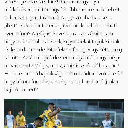
Vereséget szenvedtünk! Ráadásul egy olyan
mérkőzésen, amit amúgy fél lábbal is hoznunk kellett
volna. Nos igen, talán már Nagyszombatban sem
„illett” csak a döntetlenre játszanunk. Lehet… Lehet
ilyen a foci? A lefújást követően arra számítottam,
hogy ezúttal dühös leszek, kígyót-békát fogok kiabálni
és lehordok mindenkit a fekete földig. Vagy két percig
tartott… Aztán megkérdeztem magamtól, hogy mégis
mi változott? Mégis, mi az, ami visszafordíthatatlan?
És mi az, amit a bajnokság előtt oda adtam volna azért,
hogy három fordulóval a vége előtt harcban álljunk a
bajnoki címért?