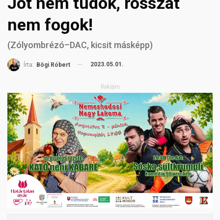
Jót nem tudok, rosszat
nem fogok!
(Zólyombrézó–DAC, kicsit másképp)
2023.05.01.
Írta:
Bögi Róbert
Reklám