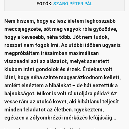
FOTÓK:
SZABÓ PÉTER PÁL
Nem hiszem, hogy ez lesz életem leghosszabb
meccsjegyzete, sőt meg vagyok róla győződve,
hogy a kevesebb, néha több. Jót nem tudok,
rosszat nem fogok írni. Az utóbbi időben ugyanis
megpróbáltam írásaimban maximálisan
visszaadni azt az alázatot, melyet szeretett
klubom iránt gondolok és érzek. Érdekes volt
látni, hogy néha szinte magyarázkodnom kellett,
amiért elnéztem a hibáinkat – de hát vezettük a
bajnokságot. Mikor is volt rá utoljára példa? Az
vesse rám az utolsó követ, aki hibátlanul teljesít
minden feladatot az életben. Igyekeztem,
egészen a zólyombrézói mérkőzés lefújásáig…