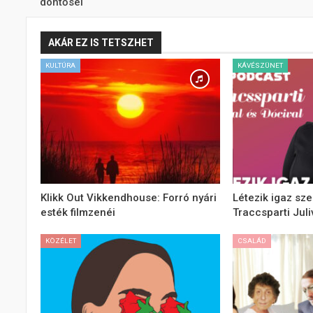
döntősei
AKÁR EZ IS TETSZHET
KULTÚRA
KÁVÉSZÜNET
Klikk Out Vikkendhouse: Forró nyári
Létezik igaz sze
esték filmzenéi
Traccsparti Juli
KÖZÉLET
CSALÁD