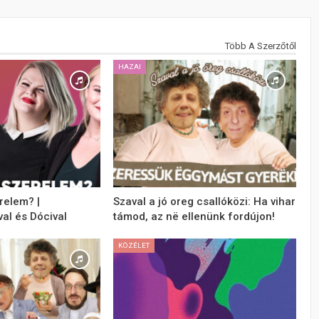
Több A Szerzőtől
HAZAI
relem? |
Szaval a jó oreg csallóközi: Ha vihar
val és Dócival
támod, az në ellenünk fordújon!
KÖZÉLET