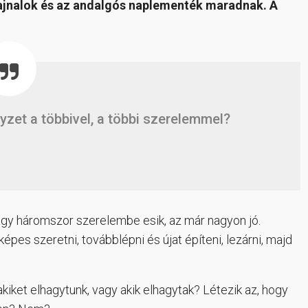
s hajnalok és az andalgós naplementék maradnak. A
lyzet a többivel, a többi szerelemmel?
agy háromszor szerelembe esik, az már nagyon jó.
épes szeretni, továbblépni és újat építeni, lezárni, majd
kiket elhagytunk, vagy akik elhagytak? Létezik az, hogy