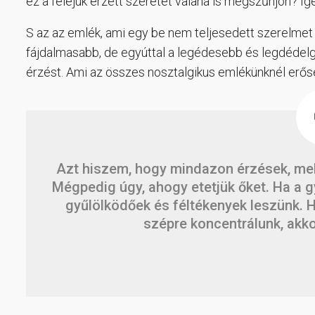
ez a feléjük érzett szeretet valaha is megszűnjön? 
S az az emlék, ami egy be nem teljesedett szerelmet 
fájdalmasabb, de egyúttal a legédesebb és legdédelgete
érzést. Ami az összes nosztalgikus emlékünknél erős
Azt hiszem, hogy mindazon érzések, me
Mégpedig úgy, ahogy etetjük őket. Ha a gy
gyűlölködőek és féltékenyek leszünk. Ha
szépre koncentrálunk, akk