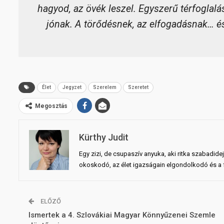
hagyod, az övék leszel. Egyszerű térfoglalá
jónak. A törődésnek, az elfogadásnak… és 
Élet
Jegyzet
Szerelem
Szeretet
Megosztás
Kürthy Judit
Egy zizi, de csupaszív anyuka, aki ritka szabadid
okoskodó, az élet igazságain elgondolkodó és a fö
ELŐZŐ
Ismertek a 4. Szlovákiai Magyar Könnyűzenei Szemle