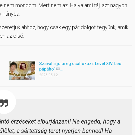
De nem mondom. Mert nem az. Ha valami fáj, azt nagyon
 irányba.
eretjük ahhoz, hogy csak egy pár dolgot tegyünk, amik
en az első:
Szaval a jó öreg csallóközi: Levél XIV. Leó
pápáho’
…
2025.05.12.
ntó érzéseket elburjánzani! Ne engedd, hogy a
lölet, a sértettség teret nyerjen benned! Ha