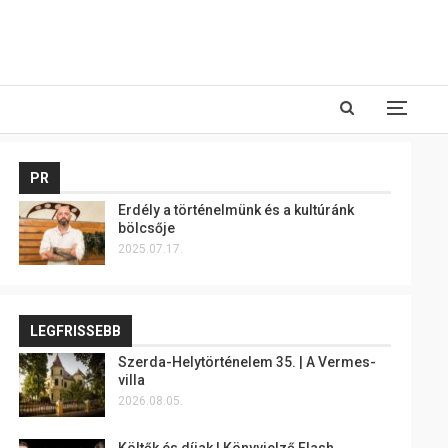
PR
Erdély a történelmünk és a kultúránk
bölcsője
2025.07.17.
LEGFRISSEBB
Szerda-Helytörténelem 35. | A Vermes-
villa
2026.08.05.
Költők és díjak | Könyvjelző Flash