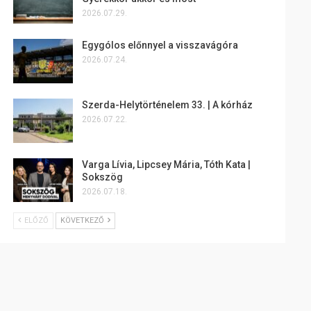
2026.07.29.
Egygólos előnnyel a visszavágóra
2026.07.24.
Szerda-Helytörténelem 33. | A kórház
2026.07.22.
Varga Lívia, Lipcsey Mária, Tóth Kata |
Sokszög
2026.07.18.
ELŐZŐ
KÖVETKEZŐ