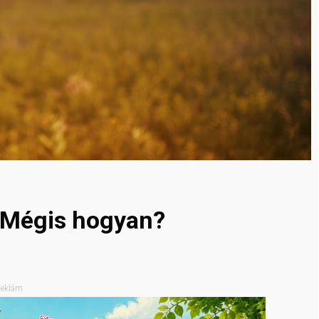
. Mégis hogyan?
eklám