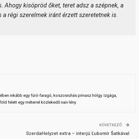
s. Ahogy kisöpröd őket, teret adsz a szépnek, a
a régi szerelmek iránt érzett szeretetnek is
.
ejében inkább egy fúró-faragó, koszosruhás pimasz hölgy. Izgága,
ld felett egy méterrel közlekedő naiv lény.
KÖVETKEZŐ
SzerdaHelyzet extra – interjú Ľubomír Šatkával