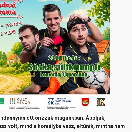
indannyian ott őrizzük magunkban. Ápoljuk,
sz volt, mind a homályba vész, eltűnik, mintha nem