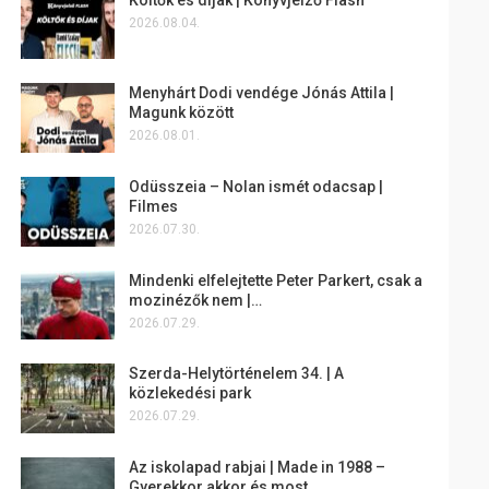
2026.08.04.
Menyhárt Dodi vendége Jónás Attila |
Magunk között
2026.08.01.
Odüsszeia – Nolan ismét odacsap |
Filmes
2026.07.30.
Mindenki elfelejtette Peter Parkert, csak a
mozinézők nem |…
2026.07.29.
Szerda-Helytörténelem 34. | A
közlekedési park
2026.07.29.
Az iskolapad rabjai | Made in 1988 –
Gyerekkor akkor és most