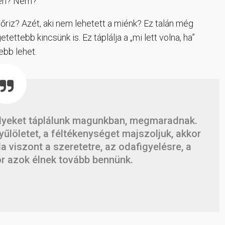
Igen? Nem?
őriz? Azét, aki nem lehetett a miénk? Ez talán még
ttebb kincsünk is. Ez táplálja a „mi lett volna, ha”
ebb lehet.
lyeket táplálunk magunkban, megmaradnak.
űlöletet, a féltékenységet majszoljuk, akkor
 viszont a szeretetre, az odafigyelésre, a
or azok élnek tovább bennünk.