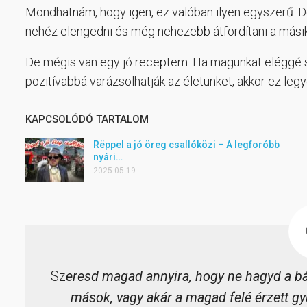
Mondhatnám, hogy igen, ez valóban ilyen egyszerű. 
nehéz elengedni és még nehezebb átfordítani a másik
De mégis van egy jó receptem. Ha magunkat eléggé sz
pozitívabbá varázsolhatják az életünket, akkor ez legy
KAPCSOLÓDÓ TARTALOM
Rëppel a jó öreg csallóközi – A legforóbb
nyári…
2025.05.19.
Sz
eresd magad annyira, hogy ne hagyd a bá
mások, vagy akár a magad felé érzett gyű