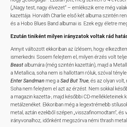
(„Nagy test, nagy élvezet“ – emlékszik erre még vala
kazettája. Horváth Charlie első két albuma szintén r
és a Hobo Blues Band albumai is. Ezek egy életre meg
Ezután tiniként milyen irányzatok voltak rád hat
Annyit változott ekkoriban az ízlésem, hogy elkezdte
ismerkedni. Sosem felejtem el, milyen érzés volt telj
Beast
albumára (még szintén kazettán), majd a Metall
a Metallica, soha nem is hallottam róluk, szóval tén
Enter Sandman
meg a
Sad But True
, és az olyan volt
Soha nem felejtem el azt az érzést. Nem sokkal késő
a magazin kazetta-, majd későbbi CD-mellékleteinek k
metálzenéket. Ekkoriban még a legextrémebb stílusokba
metal, aztán ezekből szépen „visszafinomodtam“, és 
irányvonalhoz, időnként megszórva némi thrash metall