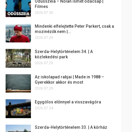
Odüsszeia – Nolan ismét odacsap |
Filmes
2026.07.30.
Mindenki elfelejtette Peter Parkert, csak a
mozinézők nem |…
2026.07.29.
Szerda-Helytörténelem 34. | A
közlekedési park
2026.07.29.
Az iskolapad rabjai | Made in 1988 –
Gyerekkor akkor és most
2026.07.29.
Egygólos előnnyel a visszavágóra
2026.07.24.
Szerda-Helytörténelem 33. | A kórház