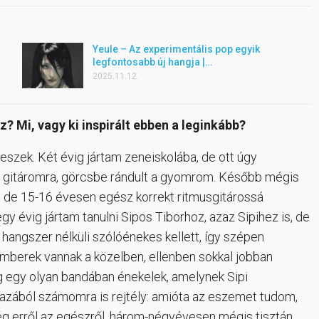
Yeule – Az experimentális pop egyik
legfontosabb új hangja |…
2025.11.12.
? Mi, vagy ki inspirált ebben a leginkább?
szek. Két évig jártam zeneiskolába, de ott úgy
a gitáromra, görcsbe rándult a gyomrom. Később mégis
, de 15-16 évesen egész korrekt ritmusgitárossá
y évig jártam tanulni Sipos Tiborhoz, azaz Sipihez is, de
 hangszer nélküli szólóénekes kellett, így szépen
mberek vannak a közelben, ellenben sokkal jobban
g egy olyan bandában énekelek, amelynek Sipi
 igazából számomra is rejtély: amióta az eszemet tudom,
g erről az egészről, három-négyévesen mégis tisztán