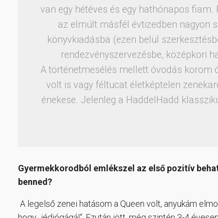
van egy hétéves és egy hathónapos fiam. 
az elmúlt másfél évtizedben nagyon s
könyvkiadásba (ezen belül szerkesztésbe
rendezvényszervezésbe, középkori ha
A történetmesélés mellett óvodás korom 
volt is vagy féltucat életképtelen zenek
énekese. Jelenleg a HaddelHadd klassziku
Gyermekkorodból emlékszel az első pozitív behat
benned?
A legelső zenei hatásom a Queen volt, anyukám elmo
hogy „jédiógágá!“. Ezután jött, még szintén 3-4 évese