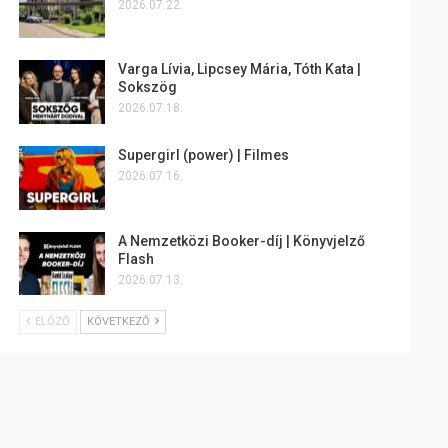
2026.07.22.
Varga Lívia, Lipcsey Mária, Tóth Kata |
Sokszög
2026.07.18.
Supergirl (power) | Filmes
2026.07.16.
A Nemzetközi Booker-díj | Könyvjelző
Flash
2026.07.13.
ELŐZŐ
KÖVETKEZŐ