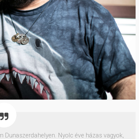
m Dunaszerdahelyen. Nyolc éve házas vagyok,