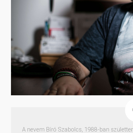
A nevem Bíró Szabolcs, 1988-ban születte