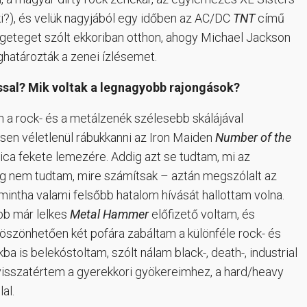
ki?), és velük nagyjából egy időben az AC/DC
TNT
című
engeteget szólt ekkoriban otthon, ahogy Michael Jackson
határozták a zenei ízlésemet.
ással? Mik voltak a legnagyobb rajongások?
m a rock- és a metálzenék szélesebb skálájával
esen véletlenül rábukkanni az Iron Maiden
Number of the
ica fekete lemezére. Addig azt se tudtam, mi az
yleg nem tudtam, mire számítsak – aztán megszólalt az
, mintha valami felsőbb hatalom hívását hallottam volna.
bb már lelkes
Metal Hammer
előfizető voltam, és
öszönhetően két pofára zabáltam a különféle rock- és
 is belekóstoltam, szólt nálam black-, death-, industrial
visszatértem a gyerekkori gyökereimhez, a hard/heavy
al.