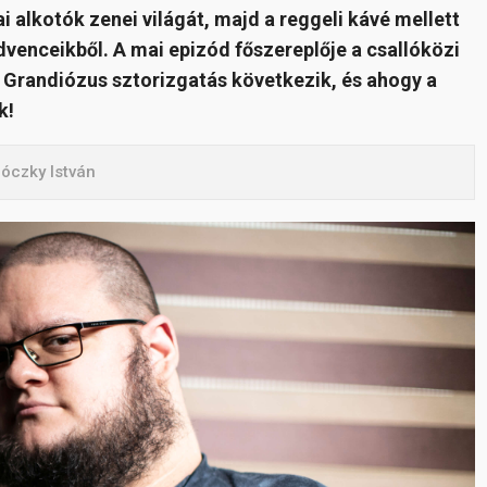
 alkotók zenei világát, majd a reggeli kávé mellett
edvenceikből. A mai epizód főszereplője a csallóközi
 Grandiózus sztorizgatás következik, és ahogy a
k!
róczky István