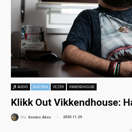
AUDIÓ
KULTÚRA
VEZÉR
VIKKENDHOUSE
Klikk Out Vikkendhouse: H
2020.11.29.
Írta:
Kovács Ákos
R