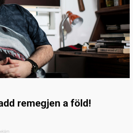
add remegjen a föld!
eklám