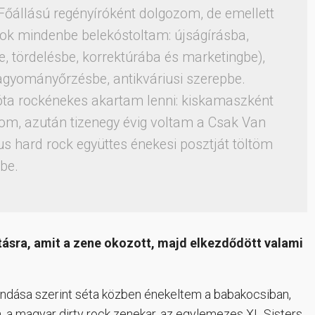
Főállású regényíróként dolgozom, de emellett
ok mindenbe belekóstoltam: újságírásba,
, tördelésbe, korrektúrába és marketingbe),
gyományőrzésbe, antikváriusi szerepbe.
óta rockénekes akartam lenni: kiskamaszként
arom, azután tizenegy évig voltam a Csak Van
s hard rock együttes énekesi posztját töltöm
be.
ásra, amit a zene okozott, majd elkezdődött valami
ndása szerint séta közben énekeltem a babakocsiban,
n, a magyar dirty rock zenekar, az egylemezes XL Sisters