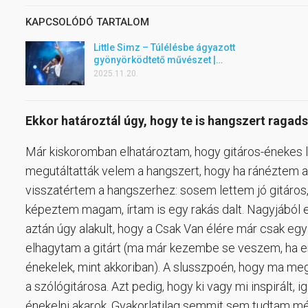
KAPCSOLÓDÓ TARTALOM
Little Simz – Túlélésbe ágyazott
gyönyörködtető művészet |…
2025.11.20.
Ekkor határoztál úgy, hogy te is hangszert ragadsz
Már kiskoromban elhatároztam, hogy gitáros-énekes le
megutáltatták velem a hangszert, hogy ha ránéztem 
visszatértem a hangszerhez: sosem lettem jó gitáros
képeztem magam, írtam is egy rakás dalt. Nagyjából eg
aztán úgy alakult, hogy a Csak Van élére már csak egy
elhagytam a gitárt (ma már kezembe se veszem, ha e
énekelek, mint akkoriban). A slusszpoén, hogy ma me
a szólógitárosa. Azt pedig, hogy ki vagy mi inspirált,
énekelni akarok. Gyakorlatilag semmit sem tudtam mé