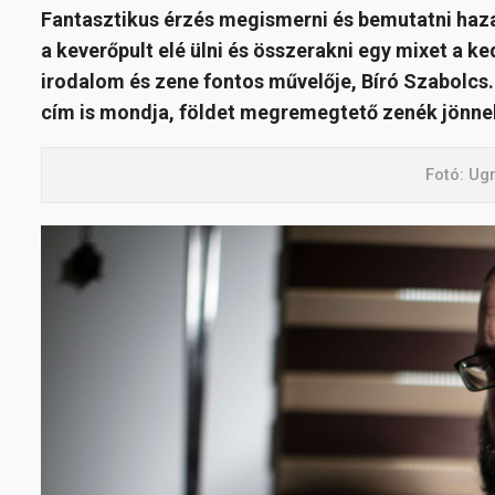
Fantasztikus érzés megismerni és bemutatni hazai
a keverőpult elé ülni és összerakni egy mixet a k
irodalom és zene fontos művelője, Bíró Szabolcs.
cím is mondja, földet megremegtető zenék jönne
Fotó: Ug