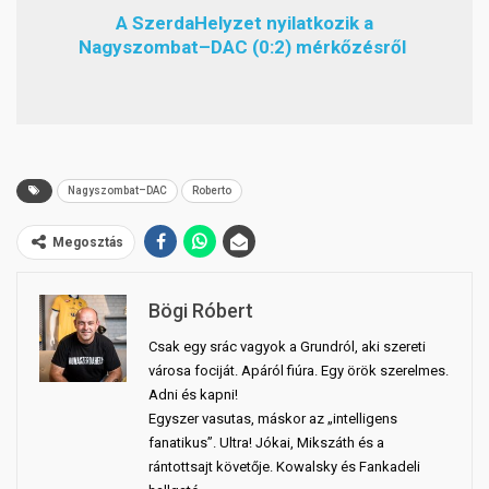
A SzerdaHelyzet nyilatkozik a
Nagyszombat–DAC (0:2) mérkőzésről
Nagyszombat–DAC
Roberto
Megosztás
Bögi Róbert
Csak egy srác vagyok a Grundról, aki szereti
városa fociját. Apáról fiúra. Egy örök szerelmes.
Adni és kapni!
Egyszer vasutas, máskor az „intelligens
fanatikus”. Ultra! Jókai, Mikszáth és a
rántottsajt követője. Kowalsky és Fankadeli