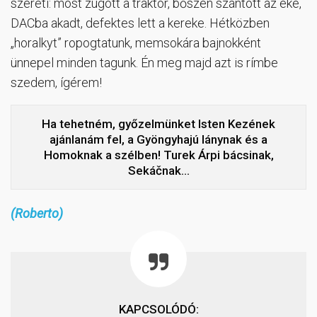
szereti: most zúgott a traktor, bőszen szántott az eke,
DACba akadt, defektes lett a kereke. Hétközben
„horalkyt” ropogtatunk, memsokára bajnokként
ünnepel minden tagunk. Én meg majd azt is rímbe
szedem, ígérem!
Ha tehetném, győzelmünket Isten Kezének
ajánlanám fel, a Gyöngyhajú lánynak és a
Homoknak a szélben! Turek Árpi bácsinak,
Sekáčnak…
(Roberto)
KAPCSOLÓDÓ: