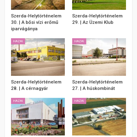
Szerda-Helytörténelem
Szerda-Helytörténelem
30. | A bősi vízi erőmű
29. | Az Üzemi Klub
iparvágánya
HAZAI
HAZAI
Szerda-Helytörténelem
Szerda-Helytörténelem
28. | A cérnagyár
27. | A húskombinát
HAZAI
HAZAI