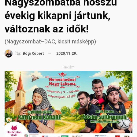
Nagyszombatba hosszú
évekig kikapni jártunk,
változnak az idők!
(Nagyszombat–DAC, kicsit másképp)
2020.11.29.
Írta:
Bögi Róbert
Reklám