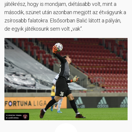
játékrész, hogy is mondjam, diétásabb volt, mint a
második, szünet után azonban megjött az étvágyunk a
zsírosabb falatokra. Elsősorban Balić látott a pályán,
de egyik játékosunk sem volt „vak”.