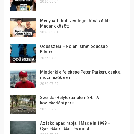
2026.08.04.
Menyhárt Dodi vendége Jónás Attila |
Magunk között
2026.08.01.
Odüsszeia – Nolan ismét odacsap |
Filmes
2026.07.30.
Mindenki elfelejtette Peter Parkert, csak a
mozinézők nem |…
2026.07.29.
Szerda-Helytörténelem 34. | A
közlekedési park
2026.07.29.
Az iskolapad rabjai | Made in 1988 –
Gyerekkor akkor és most