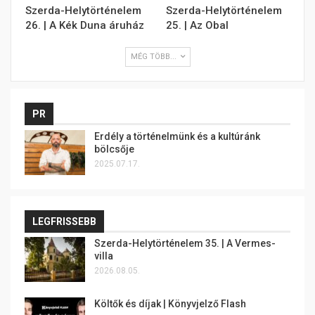
Szerda-Helytörténelem
Szerda-Helytörténelem
26. | A Kék Duna áruház
25. | Az Obal
MÉG TÖBB...
PR
Erdély a történelmünk és a kultúránk
bölcsője
2025.07.17.
LEGFRISSEBB
Szerda-Helytörténelem 35. | A Vermes-
villa
2026.08.05.
Költők és díjak | Könyvjelző Flash