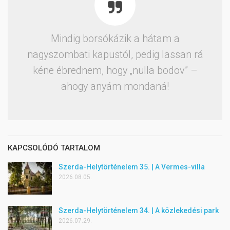
Mindig borsókázik a hátam a
nagyszombati kapustól, pedig lassan rá
kéne ébrednem, hogy „nulla bodov” –
ahogy anyám mondaná!
KAPCSOLÓDÓ TARTALOM
Szerda-Helytörténelem 35. | A Vermes-villa
2026.08.05.
Szerda-Helytörténelem 34. | A közlekedési park
2026.07.29.