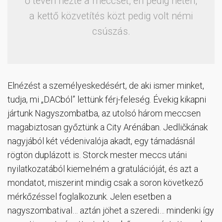
ő tévén nézte a meccset, én pedig neten,
a kettő közvetítés közt pedig volt némi
csúszás.
Elnézést a személyeskedésért, de aki ismer minket,
tudja, mi „DACból” lettünk férj-feleség. Évekig kikapni
jártunk Nagyszombatba, az utolsó három meccsen
magabiztosan győztünk a City Arénában. Jedličkának
nagyjából két védenivalója akadt, egy támadásnál
rögtön duplázott is. Storck mester meccs utáni
nyilatkozatából kiemelném a gratulációját, és azt a
mondatot, miszerint mindig csak a soron következő
mérkőzéssel foglalkozunk. Jelen esetben a
nagyszombatival… aztán jöhet a szeredi… mindenki így