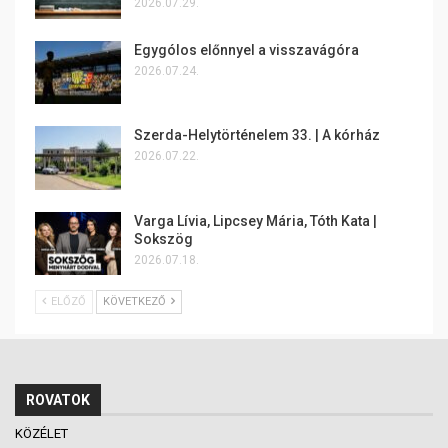
2026.07.29.
Egygólos előnnyel a visszavágóra
2026.07.24.
Szerda-Helytörténelem 33. | A kórház
2026.07.22.
Varga Lívia, Lipcsey Mária, Tóth Kata |
Sokszög
2026.07.18.
ELŐZŐ
KÖVETKEZŐ
ROVATOK
KÖZÉLET