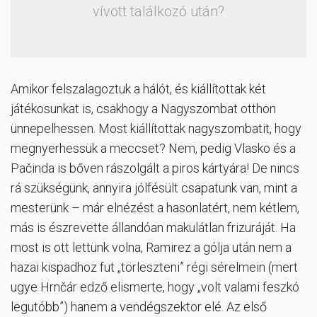
vívott találkozó után?
Amikor felszalagoztuk a hálót, és kiállítottak két
játékosunkat is, csakhogy a Nagyszombat otthon
ünnepelhessen. Most kiállítottak nagyszombatit, hogy
megnyerhessük a meccset? Nem, pedig Vlasko és a
Pačinda is bőven rászolgált a piros kártyára! De nincs
rá szükségünk, annyira jólfésült csapatunk van, mint a
mesterünk – már elnézést a hasonlatért, nem kétlem,
más is észrevette állandóan makulátlan frizuráját. Ha
most is ott lettünk volna, Ramirez a gólja után nem a
hazai kispadhoz fut „törleszteni” régi sérelmein (mert
ugye Hrnčár edző elismerte, hogy „volt valami feszkó
legutóbb”) hanem a vendégszektor elé. Az első