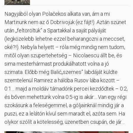
Nagyjából olyan Polačekos alkata van, ám a mi
Martinunk nem az ő Dobrivojuk (ez fájt!). Aztán szünet
után „feltöröltük” a Spartakkal a saját pályáját
(legközelebb lehetne ezzel beharangozni a meccset,
oké?!). Nebyla helyett – róla még mindig nem tudom,
mitől olyan szupertehetség – Nicolaescu állt be, és
sima mesterhármast produkálhatott volna a jó
szimata. Előbb még Balić„szemes” labdáját küldte
szemtelenül Ramirez a hálóba Rusov lába között –
0:1… majd a moldáv támadónk percei kezdődtek – 0:2,
és bőven mehettünk volna 0:5-ig is akár… Van egy régi
szokásunk a feleségemmel, a góljainknál mindig jár a
puszi, ez a lelátón kívül sem maradt el, azóta sem. Ha
olykor szólít a kötelesség, üzenetben csupán, de jár…