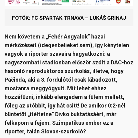
FOTÓK: FC SPARTAK TRNAVA – LUKÁŠ GRINAJ
Nem követem a „Fehér Angyalok” hazai
mérkőzéseit (idegenbelieket sem), így kénytelen
vagyok a riporter szavaira hagyatkozni: a
nagyszombati stadionban először szólt a DAC-hoz
hasonló reproduktoros szurkolás, illetve, hogy
Pačinda, aki a 3. fordulótól csak lábadozott,
mostanra meggyógyult. Mit lehet ehhez
hozzáfűzni, inkább elengedem a fülem mellett,
főleg az utóbbit, így hát csitt! De amikor 0:2-nél
büntetőt „ítéltetne” Divko buktatásáért, már
felkapom a fejem. Szimpatikus ember ez a
riporter, talán Slovan-szurkoló?