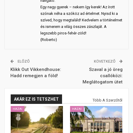
hallgató.
Egy nagy gyerek – nekem így kerek! Az írott
szónak néha a szóköz ad értelmet. Nyisd ki a
szíved, hogy megtaláld! Kedvelem a történelmet
és ismerem a világ összes zászlaját. A
legszebb piros-fehér-zöld!
(Roberto)
ELŐZŐ
KÖVETKEZŐ
Klikk Out Vikkendhouse:
Szaval a jó öreg
Hadd remegjen a föld!
csallóközi:
Meglátogatom ütet
AKÁR EZ IS TETSZHET
Több A Szerzőtől
HAZAI
HAZAI