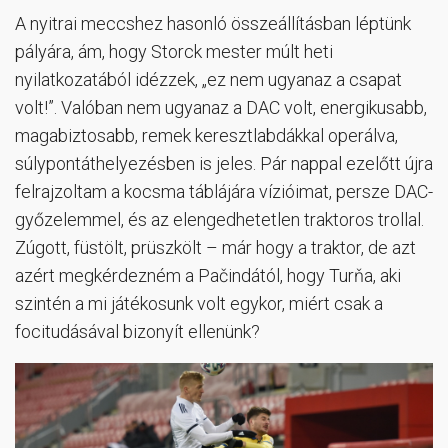
A nyitrai meccshez hasonló összeállításban léptünk
pályára, ám, hogy Storck mester múlt heti
nyilatkozatából idézzek, „ez nem ugyanaz a csapat
volt!”. Valóban nem ugyanaz a DAC volt, energikusabb,
magabiztosabb, remek keresztlabdákkal operálva,
súlypontáthelyezésben is jeles. Pár nappal ezelőtt újra
felrajzoltam a kocsma táblájára vízióimat, persze DAC-
győzelemmel, és az elengedhetetlen traktoros trollal.
Zúgott, füstölt, prüszkölt – már hogy a traktor, de azt
azért megkérdezném a Pačindától, hogy Turňa, aki
szintén a mi játékosunk volt egykor, miért csak a
focitudásával bizonyít ellenünk?