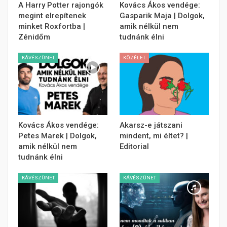
A Harry Potter rajongók
Kovács Ákos vendége:
megint elrepítenek
Gasparik Maja | Dolgok,
minket Roxfortba |
amik nélkül nem
Zénidőm
tudnánk élni
KÁVÉSZÜNET
KÖZÉLET
Kovács Ákos vendége:
Akarsz-e játszani
Petes Marek | Dolgok,
mindent, mi éltet? |
amik nélkül nem
Editorial
tudnánk élni
KÁVÉSZÜNET
KÁVÉSZÜNET