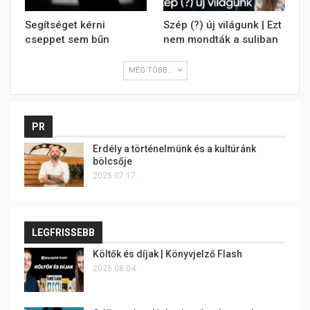
Segítséget kérni
Szép (?) új világunk | Ezt
cseppet sem bűn
nem mondták a suliban
MÉG TÖBB...
PR
Erdély a történelmünk és a kultúránk
bölcsője
2025.07.17.
LEGFRISSEBB
Költők és díjak | Könyvjelző Flash
2026.08.04.