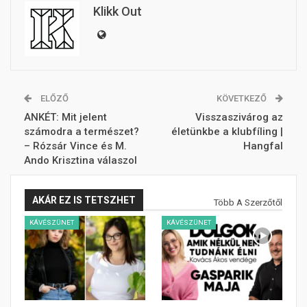
Klikk Out
ELŐZŐ
KÖVETKEZŐ
ANKÉT: Mit jelent
Visszaszivárog az
számodra a természet?
életünkbe a klubfíling |
– Rózsár Vince és M.
Hangfal
Ando Krisztina válaszol
AKÁR EZ IS TETSZHET
Több A Szerzőtől
KÁVÉSZÜNET
KÁVÉSZÜNET