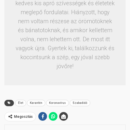
kedves kis apró szívességek és életetek
meglepő fordulatai. Hiányzott, hogy
nem voltam részese az örömötöknek
és bánatotoknak, és amikor kellettem
volna, nem lehettem ott. De most itt
vagyok újra. Gyertek ki, találkozzunk és
koccintsunk a szép, egy jóval szebb
jövőre!
Élet
Karantén
Koronavírus
Szabadidő
Megosztás