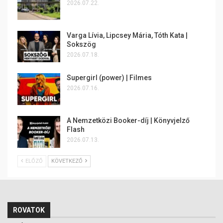
2026.07.22.
Varga Lívia, Lipcsey Mária, Tóth Kata |
Sokszög
2026.07.18.
Supergirl (power) | Filmes
2026.07.16.
A Nemzetközi Booker-díj | Könyvjelző
Flash
2026.07.13.
ELŐZŐ
KÖVETKEZŐ
ROVATOK