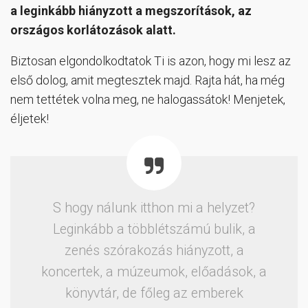
a leginkább hiányzott a megszorítások, az
országos korlátozások alatt.
Biztosan elgondolkodtatok Ti is azon, hogy mi lesz az
első dolog, amit megtesztek majd. Rajta hát, ha még
nem tettétek volna meg, ne halogassátok! Menjetek,
éljetek!
S hogy nálunk itthon mi a helyzet?
Leginkább a többlétszámú bulik, a
zenés szórakozás hiányzott, a
koncertek, a múzeumok, előadások, a
könyvtár, de főleg az emberek