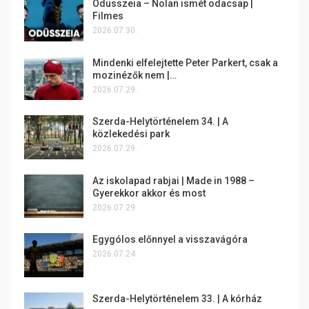
Odüsszeia – Nolan ismét odacsap |
Filmes
2026.07.30.
Mindenki elfelejtette Peter Parkert, csak a
mozinézők nem |…
2026.07.29.
Szerda-Helytörténelem 34. | A
közlekedési park
2026.07.29.
Az iskolapad rabjai | Made in 1988 –
Gyerekkor akkor és most
2026.07.29.
Egygólos előnnyel a visszavágóra
2026.07.24.
Szerda-Helytörténelem 33. | A kórház