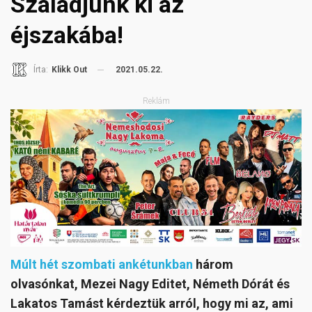
Szaladjunk ki az
éjszakába!
2021.05.22.
Írta:
Klikk Out
Reklám
Múlt hét szombati ankétunkban
három
olvasónkat, Mezei Nagy Editet, Németh Dórát és
Lakatos Tamást kérdeztük arról, hogy mi az, ami