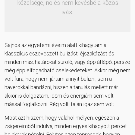
közelsége, no és nem kevésbé a közös
ivás.
Sajnos az egyetemi éveim alatt kihagytam a
klasszikus eszeveszett bulizást, éjszakázást és
minden más, határokat súroló, vagy épp átlépő, persze
még épp elfogadható cselekedeteket. Akkor még nem
volt fura, hogy nem jártam annyit bulizni, sem a
haverokkal bandázni, hiszen a tanulás mellett már
akkor is dolgoztam, időm és energiám sem volt
mással foglalkozni. Rég volt, talán igaz sem volt.
Most azt hiszem, hogy valahol mélyen, egészen a
zsigereimből indulva, minden egyes kihagyott percet
be akarok pótolni. Folyton azon töprengek, hogyan