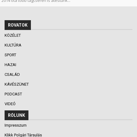
2014 óta több tagcserén is átestünk...
ROVATOK
KÖZÉLET
KULTÚRA
SPORT
HAZAI
CSALÁD
KÁVÉSZÜNET
PODCAST
VIDEÓ
RÓLUNK
Impresszum
Klikk Polgári Társulás