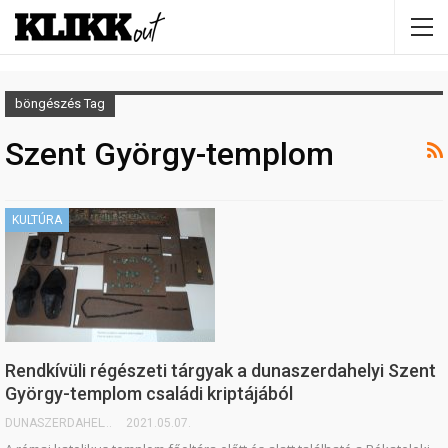
böngészés Tag
Szent György-templom
KULTÚRA
Rendkívüli régészeti tárgyak a dunaszerdahelyi Szent
György-templom családi kriptájából
DUNASZERDAHELYI.SK
2021.05.07.