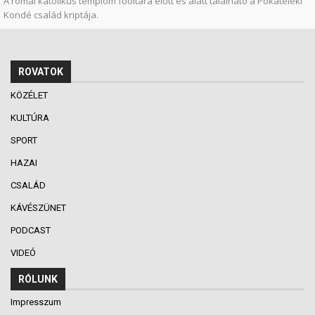
A római katolikus templom főoltára előtt és alatt található a Pókateleki
Kondé család kriptája.
ROVATOK
KÖZÉLET
KULTÚRA
SPORT
HAZAI
CSALÁD
KÁVÉSZÜNET
PODCAST
VIDEÓ
RÓLUNK
Impresszum