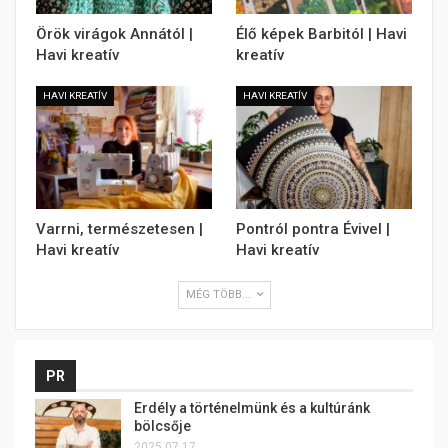
Örök virágok Annától |
Élő képek Barbitól | Havi
Havi kreatív
kreatív
HAVI KREATÍV
HAVI KREATÍV
Varrni, természetesen |
Pontról pontra Évivel |
Havi kreatív
Havi kreatív
MÉG TÖBB...
PR
Erdély a történelmünk és a kultúránk
bölcsője
2025.07.17.