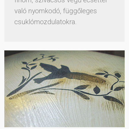
finom, szivacsos végű ecsettel
való nyomkodó, függőleges
csuklómozdulatokra.