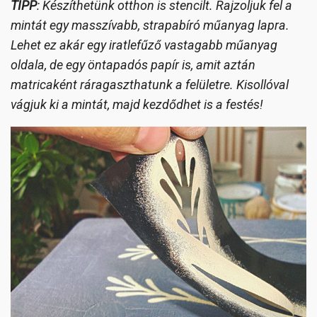
TIPP
: Készíthetünk otthon is stencilt. Rajzoljuk fel a
mintát egy masszívabb, strapabíró műanyag lapra.
Lehet ez akár egy iratlefűző vastagabb műanyag
oldala, de egy öntapadós papír is, amit aztán
matricaként ráragaszthatunk a felületre.
Kisollóval
vágjuk ki a mintát, majd kezdődhet is a festés!