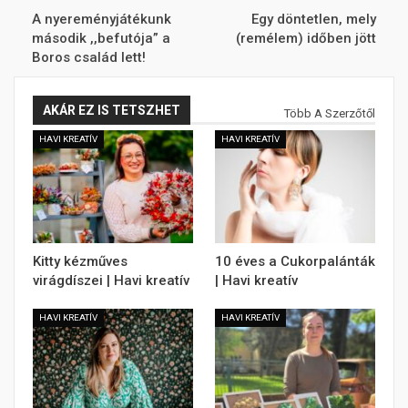
A nyereményjátékunk
Egy döntetlen, mely
második ,,befutója” a
(remélem) időben jött
Boros család lett!
AKÁR EZ IS TETSZHET
Több A Szerzőtől
HAVI KREATÍV
HAVI KREATÍV
Kitty kézműves
10 éves a Cukorpalánták
virágdíszei | Havi kreatív
| Havi kreatív
HAVI KREATÍV
HAVI KREATÍV