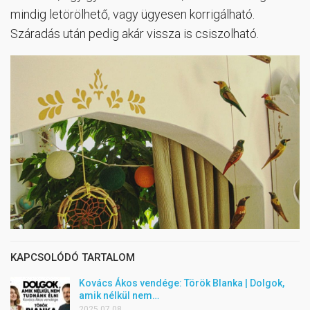
mindig letörölhető, vagy ügyesen korrigálható.
Száradás után pedig akár vissza is csiszolható.
KAPCSOLÓDÓ TARTALOM
Kovács Ákos vendége: Török BIanka | Dolgok,
amik nélkül nem…
2025.07.08.