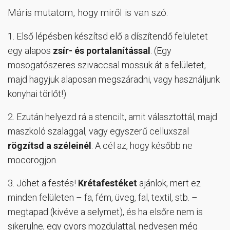
Máris mutatom, hogy miről is van szó:
1. Első lépésben készítsd elő a díszítendő felületet
egy alapos
zsír- és portalanítással
. (Egy
mosogatószeres szivaccsal mossuk át a felületet,
majd hagyjuk alaposan megszáradni, vagy használjunk
konyhai törlőt!)
2. Ezután helyezd rá a stencilt, amit választottál, majd
maszkoló szalaggal, vagy egyszerű celluxszal
rögzítsd a széleinél
. A cél az, hogy később ne
mocorogjon.
3. Jöhet a festés!
Krétafestéket
ajánlok, mert ez
minden felületen – fa, fém, üveg, fal, textil, stb. –
megtapad (kivéve a selymet), és ha elsőre nem is
sikerülne, egy gyors mozdulattal, nedvesen még