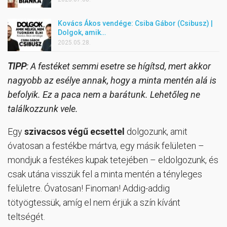
Kovács Ákos vendége: Csiba Gábor (Csibusz) |
Dolgok, amik…
2025.05.28.
TIPP
: A festéket semmi esetre se hígítsd, mert akkor
nagyobb az esélye annak, hogy a minta mentén alá is
befolyik. Ez a paca nem a barátunk. Lehetőleg ne
találkozzunk vele.
Egy
szivacsos végű ecsettel
dolgozunk, amit
óvatosan a festékbe mártva, egy másik felületen –
mondjuk a festékes kupak tetejében – eldolgozunk, és
csak utána visszük fel a minta mentén a tényleges
felületre. Óvatosan! Finoman! Addig-addig
tötyögtessük, amíg el nem érjük a szín kívánt
teltségét.