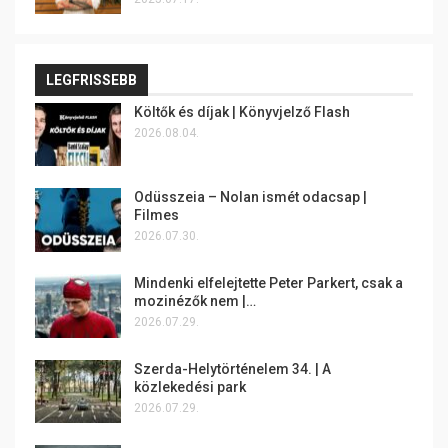
LEGFRISSEBB
Költők és díjak | Könyvjelző Flash
2026.08.04.
Odüsszeia – Nolan ismét odacsap |
Filmes
2026.07.30.
Mindenki elfelejtette Peter Parkert, csak a
mozinézők nem |…
2026.07.29.
Szerda-Helytörténelem 34. | A
közlekedési park
2026.07.29.