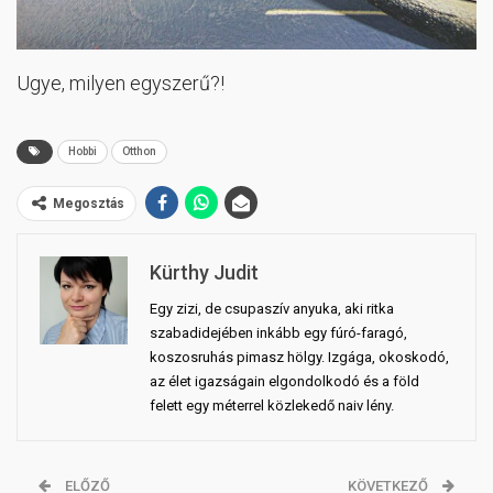
Ugye, milyen egyszerű?!
Hobbi
Otthon
Megosztás
Kürthy Judit
Egy zizi, de csupaszív anyuka, aki ritka
szabadidejében inkább egy fúró-faragó,
koszosruhás pimasz hölgy. Izgága, okoskodó,
az élet igazságain elgondolkodó és a föld
felett egy méterrel közlekedő naiv lény.
ELŐZŐ
KÖVETKEZŐ