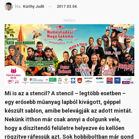
2017.03.04.
Írta:
Kürthy Judit
Reklám
Mi is az a stencil? A stencil – legtöbb esetben –
egy erősebb műanyag lapból kivágott, géppel
készült sablon, amibe belevágják az adott mintát.
Nekünk itthon már csak annyi a dolgunk vele,
hogy a díszítendő felületre helyezve és kellően
rögzítve ráfessük azt. Sok hobbiboltban már gond