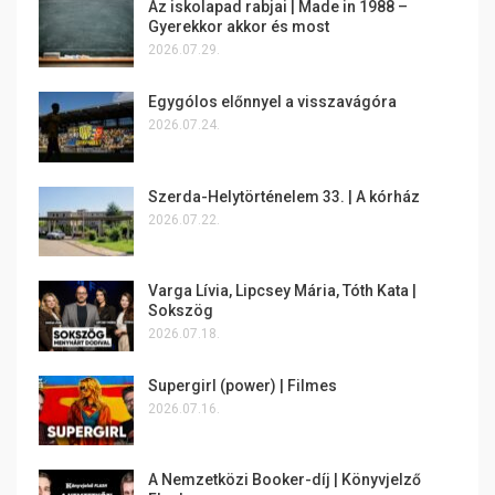
Az iskolapad rabjai | Made in 1988 –
Gyerekkor akkor és most
2026.07.29.
Egygólos előnnyel a visszavágóra
2026.07.24.
Szerda-Helytörténelem 33. | A kórház
2026.07.22.
Varga Lívia, Lipcsey Mária, Tóth Kata |
Sokszög
2026.07.18.
Supergirl (power) | Filmes
2026.07.16.
A Nemzetközi Booker-díj | Könyvjelző