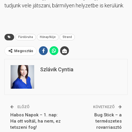
tudjunk vele játszani, bármilyen helyzetbe is kerülünk.
Fürdőruha
Hónap Nője
Strand
Megosztás
Szlávik Cyntia
ELŐZŐ
KÖVETKEZŐ
Habos Napok – 1. nap:
Bug Stick – a
Ha ott voltál, ha nem, ez
természetes
tetszeni fog!
rovarriasztó