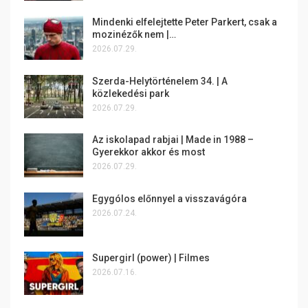
Mindenki elfelejtette Peter Parkert, csak a
mozinézők nem |…
2026.07.29.
Szerda-Helytörténelem 34. | A
közlekedési park
2026.07.29.
Az iskolapad rabjai | Made in 1988 –
Gyerekkor akkor és most
2026.07.29.
Egygólos előnnyel a visszavágóra
2026.07.24.
Supergirl (power) | Filmes
2026.07.16.