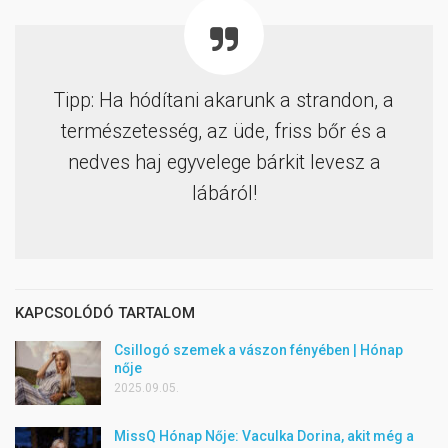
Tipp: Ha hódítani akarunk a strandon, a
természetesség, az üde, friss bőr és a
nedves haj egyvelege bárkit levesz a
lábáról!
KAPCSOLÓDÓ TARTALOM
Csillogó szemek a vászon fényében | Hónap
nője
2025.09.05.
MissQ Hónap Nője: Vaculka Dorina, akit még a