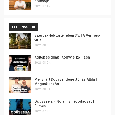
bölcsője
2025.07.17.
LEGFRISSEBB
Szerda-Helytörténelem 35. | A Vermes-
villa
2026.08.05.
Költők és díjak | Könyvjelző Flash
2026.08.04.
Menyhárt Dodi vendége Jónás Attila |
Magunk között
2026.08.01.
Odüsszeia – Nolan ismét odacsap |
Filmes
2026.07.30.