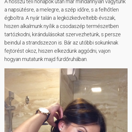
A hosszú téli hónapok után már mindannyian vágytunk
a napsütésre, a melegre, a szép időre, s a felhőtlen
égboltra. A nyár talán a legközkedveltebb évszak,
hiszen alkalmunk nyílik a csodaszép természetben
tartózkodni, kirándulásokat szervezhetünk, s persze
beindul a strandszezon is. Bár az utóbbi sokunknak
fejtörést okoz, hiszen elkezdünk aggódni, vajon
hogyan mutatunk majd fürdőruhában.