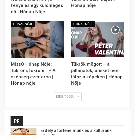
fénye és egy különleges
Hónap nője
nő | Hónap Nője
HÓNAP NŐJE
HÓNAP NŐJE
MissQ Hónap Nője:
Tükrök mögött – a
Tükröm, tükröm… – A
pillanatok, amiket nem
szépség ezer arca |
látsz a képeken | Hónap
Hónap nője
Nője
MÉG TÖBB...
PR
Erdély a történelmünk és a kultúránk