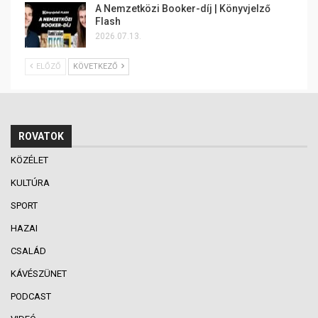
A Nemzetközi Booker-díj | Könyvjelző
Flash
2026.07.13.
ELŐZŐ
KÖVETKEZŐ
ROVATOK
KÖZÉLET
KULTÚRA
SPORT
HAZAI
CSALÁD
KÁVÉSZÜNET
PODCAST