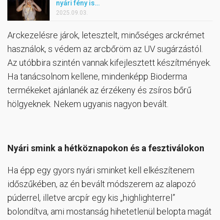
nyári fény is…
2025.09.03.
Arckezelésre járok, letesztelt, minőséges arckrémet
használok, s védem az arcbőröm az UV sugárzástól.
Az utóbbira szintén vannak kifejlesztett készítmények.
Ha tanácsolnom kellene, mindenképp Bioderma
termékeket ajánlanék az érzékeny és zsíros bőrű
hölgyeknek. Nekem ugyanis nagyon bevált.
Nyári smink a hétköznapokon és a fesztiválokon
Ha épp egy gyors nyári sminket kell elkészítenem
időszűkében, az én bevált módszerem az alapozó
púderrel, illetve arcpír egy kis „highlighterrel”
bolondítva, ami mostanság hihetetlenül belopta magát