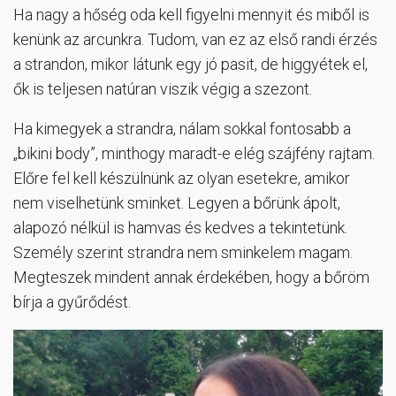
Ha nagy a hőség oda kell figyelni mennyit és miből is
kenünk az arcunkra. Tudom, van ez az első randi érzés
a strandon, mikor látunk egy jó pasit, de higgyétek el,
ők is teljesen natúran viszik végig a szezont.
Ha kimegyek a strandra, nálam sokkal fontosabb a
„bikini body”, minthogy maradt-e elég szájfény rajtam.
Előre fel kell készülnünk az olyan esetekre, amikor
nem viselhetünk sminket. Legyen a bőrünk ápolt,
alapozó nélkül is hamvas és kedves a tekintetünk.
Személy szerint strandra nem sminkelem magam.
Megteszek mindent annak érdekében, hogy a bőröm
bírja a gyűrődést.