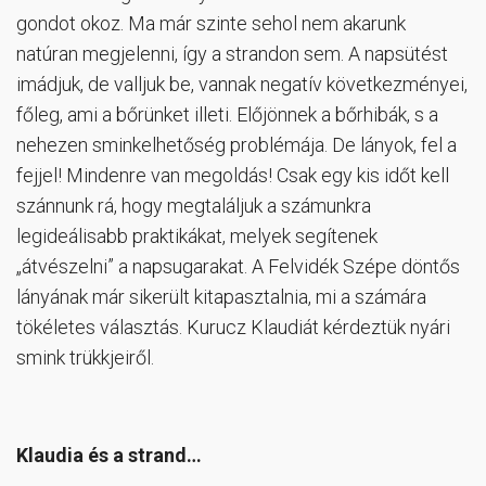
gondot okoz. Ma már szinte sehol nem akarunk
natúran megjelenni, így a strandon sem. A napsütést
imádjuk, de valljuk be, vannak negatív következményei,
főleg, ami a bőrünket illeti. Előjönnek a bőrhibák, s a
nehezen sminkelhetőség problémája. De lányok, fel a
fejjel! Mindenre van megoldás! Csak egy kis időt kell
szánnunk rá, hogy megtaláljuk a számunkra
legideálisabb praktikákat, melyek segítenek
„átvészelni” a napsugarakat. A Felvidék Szépe döntős
lányának már sikerült kitapasztalnia, mi a számára
tökéletes választás. Kurucz Klaudiát kérdeztük nyári
smink trükkjeiről.
Klaudia és a strand…