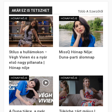
AKÁR EZ IS TETSZHET
Több A Szerzőtől
HÓNAP NŐJE
HÓNAP NŐJE
Stílus a hullámokon –
MissQ Hónap Nője:
Végh Vivien és a nyár
Duna-parti álomnap
első nagy pillanata |
Hónap nője
HÓNAP NŐJE
HÓNAP NŐJE
A Duna tükre, a nyár
Tükörbe zárt május |