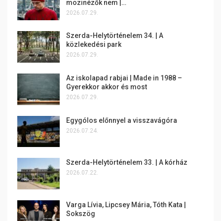
mozinézők nem |…
2026.07.29.
Szerda-Helytörténelem 34. | A
közlekedési park
2026.07.29.
Az iskolapad rabjai | Made in 1988 –
Gyerekkor akkor és most
2026.07.29.
Egygólos előnnyel a visszavágóra
2026.07.24.
Szerda-Helytörténelem 33. | A kórház
2026.07.22.
Varga Lívia, Lipcsey Mária, Tóth Kata |
Sokszög