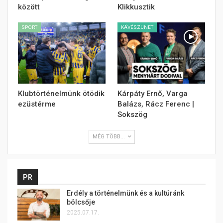
között
Klikkusztik
SPORT
KÁVÉSZÜNET
Klubtörténelmünk ötödik
Kárpáty Ernő, Varga
ezüstérme
Balázs, Rácz Ferenc |
Sokszög
MÉG TÖBB...
PR
Erdély a történelmünk és a kultúránk
bölcsője
2025.07.17.