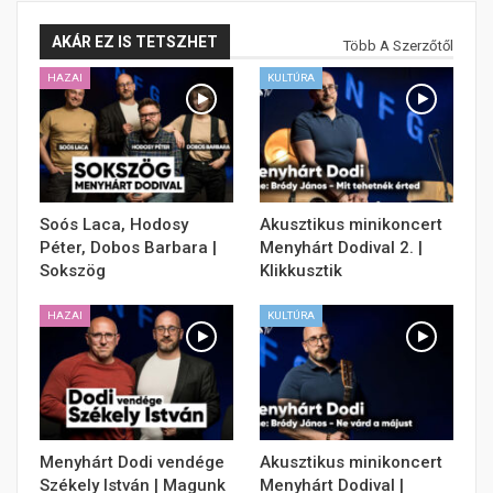
AKÁR EZ IS TETSZHET
Több A Szerzőtől
HAZAI
KULTÚRA
Soós Laca, Hodosy
Akusztikus minikoncert
Péter, Dobos Barbara |
Menyhárt Dodival 2. |
Sokszög
Klikkusztik
HAZAI
KULTÚRA
Menyhárt Dodi vendége
Akusztikus minikoncert
Székely István | Magunk
Menyhárt Dodival |