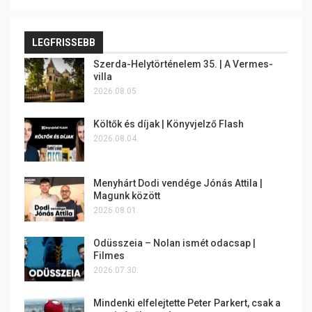
LEGFRISSEBB
Szerda-Helytörténelem 35. | A Vermes-
villa
2026.08.05.
Költők és díjak | Könyvjelző Flash
2026.08.04.
Menyhárt Dodi vendége Jónás Attila |
Magunk között
2026.08.01.
Odüsszeia – Nolan ismét odacsap |
Filmes
2026.07.30.
Mindenki elfelejtette Peter Parkert, csak a