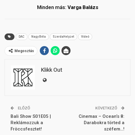
Minden más:
Varga Balázs
DAC
Nagy Béla
SzerdaHelyzet
Videó
Megosztás
Klikk Out
ELŐZŐ
KÖVETKEZŐ
Bali Show S01E05 |
Cinemax – Ocean’s 8:
Reklámozzuk a
Darabokra törted a
Fröccsfesztet!
széfem…!