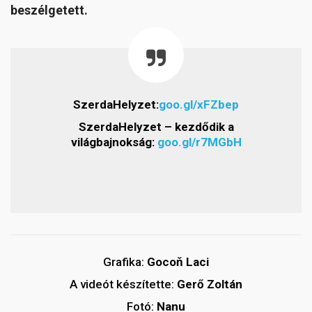
beszélgetett.
SzerdaHelyzet:
goo.gl/xFZbep
SzerdaHelyzet – kezdődik a
világbajnokság:
goo.gl/r7MGbH
Grafika:
Gocoň Laci
A videót készítette:
Gerő Zoltán
Fotó:
Nanu