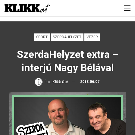
SPORT
SZERDAHELYZET
VEZÉR
SzerdaHelyzet extra –
interjú Nagy Bélával
2018.06.07.
Írta:
Klikk Out