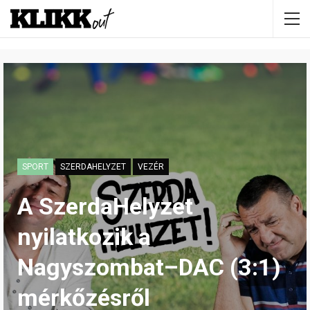
SPORT
SZERDAHELYZET
VEZÉR
A SzerdaHelyzet
nyilatkozik a
Nagyszombat–DAC (3:1)
mérkőzésről