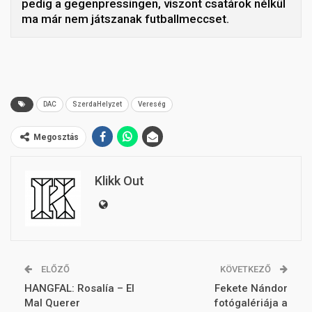
pedig a gegenpressingen, viszont csatárok nélkül
ma már nem játszanak futballmeccset.
DAC
SzerdaHelyzet
Vereség
Megosztás
Klikk Out
ELŐZŐ
KÖVETKEZŐ
HANGFAL: Rosalía – El
Fekete Nándor
Mal Querer
fotógalériája a