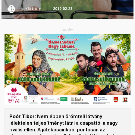
2019.02.23.
Írta:
Klikk Out
Reklám
Poór Tibor:
Nem éppen örömteli látvány
lélektelen teljesítményt látni a csapattól a nagy
rivális ellen. A játékosainkból pontosan az