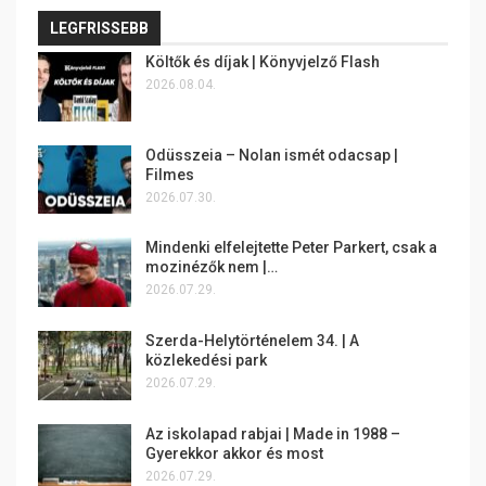
LEGFRISSEBB
Költők és díjak | Könyvjelző Flash
2026.08.04.
Odüsszeia – Nolan ismét odacsap |
Filmes
2026.07.30.
Mindenki elfelejtette Peter Parkert, csak a
mozinézők nem |…
2026.07.29.
Szerda-Helytörténelem 34. | A
közlekedési park
2026.07.29.
Az iskolapad rabjai | Made in 1988 –
Gyerekkor akkor és most
2026.07.29.