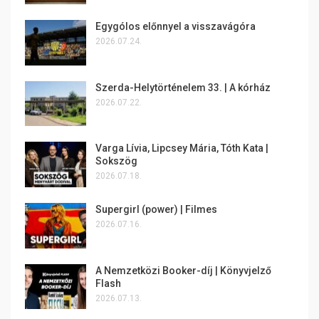
Egygólos előnnyel a visszavágóra
2026.07.24.
Szerda-Helytörténelem 33. | A kórház
2026.07.22.
Varga Lívia, Lipcsey Mária, Tóth Kata |
Sokszög
2026.07.18.
Supergirl (power) | Filmes
2026.07.16.
A Nemzetközi Booker-díj | Könyvjelző
Flash
2026.07.13.