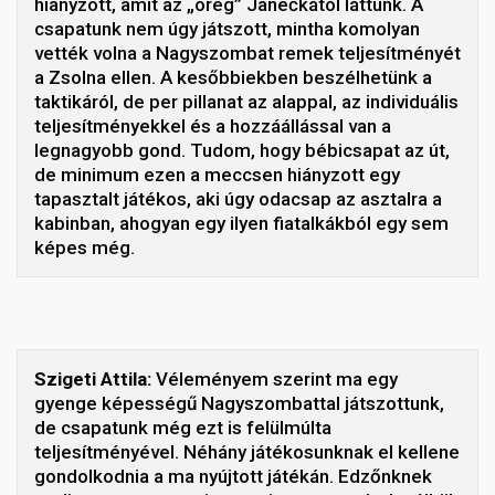
hianyzott, amit az „öreg” Janečkától láttunk. A
csapatunk nem úgy játszott, mintha komolyan
vették volna a Nagyszombat remek teljesítményét
a Zsolna ellen. A kesőbbiekben beszélhetünk a
taktikáról, de per pillanat az alappal, az individuális
teljesítményekkel és a hozzáállással van a
legnagyobb gond. Tudom, hogy bébicsapat az út,
de minimum ezen a meccsen hiányzott egy
tapasztalt játékos, aki úgy odacsap az asztalra a
kabinban, ahogyan egy ilyen fiatalkákból egy sem
képes még.
Szigeti Attila:
Véleményem szerint ma egy
gyenge képességű Nagyszombattal játszottunk,
de csapatunk még ezt is felülmúlta
teljesítményével. Néhány játékosunknak el kellene
gondolkodnia a ma nyújtott játékán. Edzőnknek