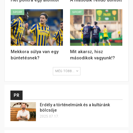
Hét pontra egy álomtól
A második félidő döntött
SPORT
SPORT
Mekkora súlya van egy
Mit akarsz, hisz
büntetésnek?
másodikok vagyunk!?
MÉG TÖBB...
PR
Erdély a történelmünk és a kultúránk
bölcsője
2025.07.17.