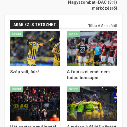
Nagyszombat–DAC (3:1)
mérkőzésről
AKÁR EZ IS TETSZHET
Több A Szerzőtől
SPORT
SPORT
Szép volt, fiúk!
A foci szellemét nem
tudod becsapni!
SPORT
SPORT