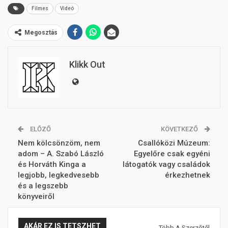
Filmes
Videó
Megosztás
Klikk Out
ELŐZŐ
KÖVETKEZŐ
Nem kölcsönzöm, nem
Csallóközi Múzeum:
adom – A. Szabó László
Egyelőre csak egyéni
és Horváth Kinga a
látogatók vagy családok
legjobb, legkedvesebb
érkezhetnek
és a legszebb
könyveiről
AKÁR EZ IS TETSZHET
Több A Szerzőtől