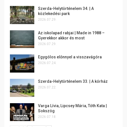
Szerda-Helytörténelem 34. | A
közlekedési park
2026.07.29.
Az iskolapad rabjai | Made in 1988 –
Gyerekkor akkor és most
2026.07.29.
Egygólos előnnyel a visszavágóra
2026.07.24.
Szerda-Helytörténelem 33. | A kórház
2026.07.22.
Varga Lívia, Lipcsey Mária, Tóth Kata |
Sokszög
2026.07.18.