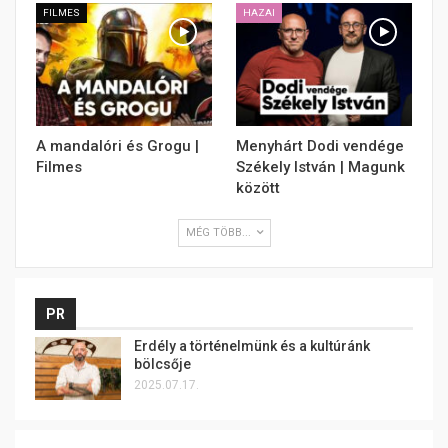
FILMES
HAZAI
A mandalóri és Grogu |
Menyhárt Dodi vendége
Filmes
Székely István | Magunk
között
MÉG TÖBB...
PR
Erdély a történelmünk és a kultúránk
bölcsője
2025.07.17.