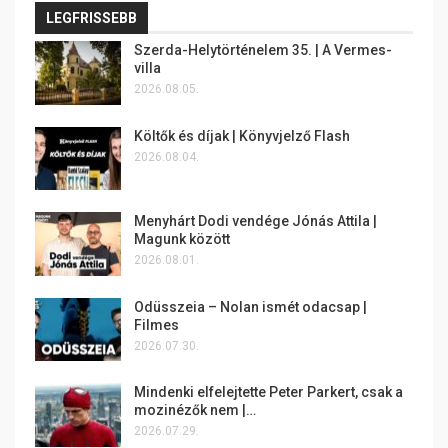
LEGFRISSEBB
Szerda-Helytörténelem 35. | A Vermes-
villa
2026.08.05.
Költők és díjak | Könyvjelző Flash
2026.08.04.
Menyhárt Dodi vendége Jónás Attila |
Magunk között
2026.08.01.
Odüsszeia – Nolan ismét odacsap |
Filmes
2026.07.30.
Mindenki elfelejtette Peter Parkert, csak a
mozinézők nem |…
2026.07.29.