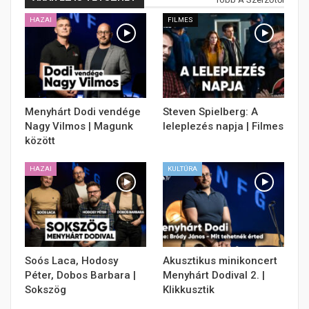
HAZAI
FILMES
Menyhárt Dodi vendége
Steven Spielberg: A
Nagy Vilmos | Magunk
leleplezés napja | Filmes
között
HAZAI
KULTÚRA
Soós Laca, Hodosy
Akusztikus minikoncert
Péter, Dobos Barbara |
Menyhárt Dodival 2. |
Sokszög
Klikkusztik