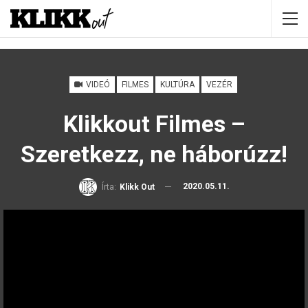
VIDEÓ
FILMES
KULTÚRA
VEZÉR
Klikkout Filmes –
Szeretkezz, ne háborúzz!
2020.05.11.
Írta:
Klikk Out