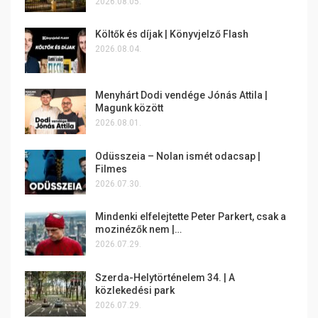
2026.08.05.
Költők és díjak | Könyvjelző Flash
2026.08.04.
Menyhárt Dodi vendége Jónás Attila |
Magunk között
2026.08.01.
Odüsszeia – Nolan ismét odacsap |
Filmes
2026.07.30.
Mindenki elfelejtette Peter Parkert, csak a
mozinézők nem |…
2026.07.29.
Szerda-Helytörténelem 34. | A
közlekedési park
2026.07.29.