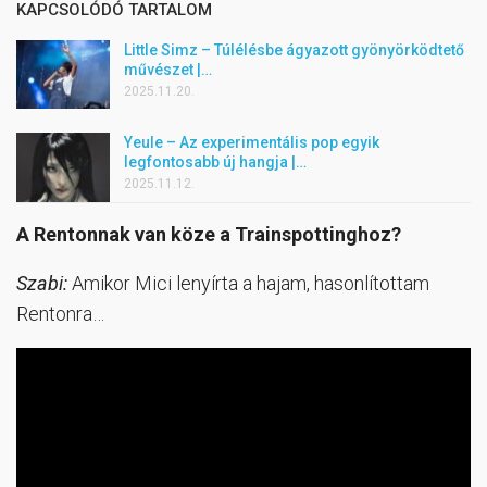
KAPCSOLÓDÓ TARTALOM
Little Simz – Túlélésbe ágyazott gyönyörködtető
művészet |…
2025.11.20.
Yeule – Az experimentális pop egyik
legfontosabb új hangja |…
2025.11.12.
A Rentonnak van köze a Trainspottinghoz?
Szabi:
Amikor Mici lenyírta a hajam, hasonlítottam
Rentonra…