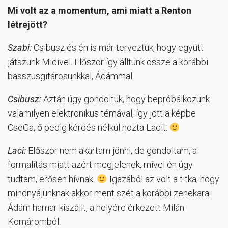
Mi volt az a momentum, ami miatt a Renton
létrejött?
Szabi:
Csibusz és én is már terveztük, hogy együtt
játszunk Micivel. Először így álltunk össze a korábbi
basszusgitárosunkkal, Ádámmal.
Csibusz:
Aztán úgy gondoltuk, hogy bepróbálkozunk
valamilyen elektronikus témával, így jött a képbe
CseGa, ő pedig kérdés nélkül hozta Lacit.
Laci:
Először nem akartam jönni, de gondoltam, a
formalitás miatt azért megjelenek, mivel én úgy
tudtam, erősen hívnak.
Igazából az volt a titka, hogy
mindnyájunknak akkor ment szét a korábbi zenekara.
Ádám hamar kiszállt, a helyére érkezett Milán
Komáromból.