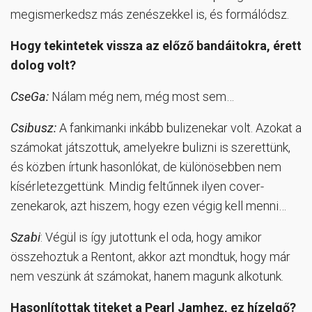
megismerkedsz más zenészekkel is, és formálódsz.
Hogy tekintetek vissza az előző bandáitokra, érett
dolog volt?
CseGa:
Nálam még nem, még most sem…
Csibusz:
A fankimanki inkább bulizenekar volt. Azokat a
számokat játszottuk, amelyekre bulizni is szerettünk,
és közben írtunk hasonlókat, de különösebben nem
kísérletezgettünk. Mindig feltűnnek ilyen cover-
zenekarok, azt hiszem, hogy ezen végig kell menni…
Szabi
: Végül is így jutottunk el oda, hogy amikor
összehoztuk a Rentont, akkor azt mondtuk, hogy már
nem veszünk át számokat, hanem magunk alkotunk.
Hasonlítottak titeket a Pearl Jamhez, ez hízelgő?