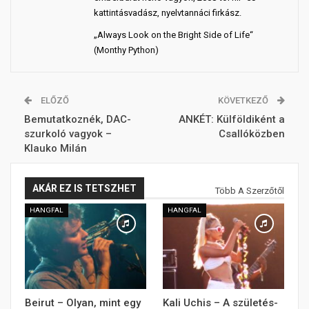
kattintásvadász, nyelvtannáci firkász.
„Always Look on the Bright Side of Life“
(Monthy Python)
ELŐZŐ
KÖVETKEZŐ
Bemutatkoznék, DAC-
ANKÉT: Külföldiként a
szurkoló vagyok –
Csallóközben
Klauko Milán
AKÁR EZ IS TETSZHET
Több A Szerzőtől
HANGFAL
HANGFAL
Beirut – Olyan, mint egy
Kali Uchis – A születés-