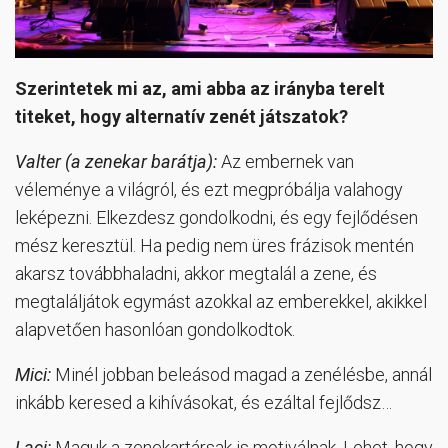
Szerintetek mi az, ami abba az irányba terelt
titeket, hogy alternatív zenét játszatok?
Valter (a zenekar barátja):
Az embernek van
véleménye a világról, és ezt megpróbálja valahogy
leképezni. Elkezdesz gondolkodni, és egy fejlődésen
mész keresztül. Ha pedig nem üres frázisok mentén
akarsz továbbhaladni, akkor megtalál a zene, és
megtaláljátok egymást azokkal az emberekkel, akikkel
alapvetően hasonlóan gondolkodtok.
Mici:
Minél jobban beleásod magad a zenélésbe, annál
inkább keresed a kihívásokat, és ezáltal fejlődsz…
Laci:
Maguk a zenekartársak is motiválnak. Lehet, hogy