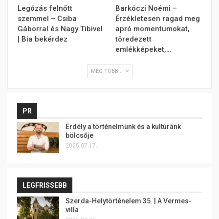
Legózás felnőtt
Barkóczi Noémi –
szemmel – Csiba
Érzékletesen ragad meg
Gáborral és Nagy Tibivel
apró momentumokat,
| Bia bekérdez
töredezett
emlékképeket,…
MÉG TÖBB...
PR
Erdély a történelmünk és a kultúránk
bölcsője
2025.07.17.
LEGFRISSEBB
Szerda-Helytörténelem 35. | A Vermes-
villa