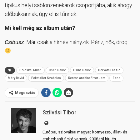
tipikus helyi sablonzenekarok csoportjába, akik ahogy
előbukkannak, úgy el is tűnnek.
Mi kell még az album után?
Csibusz
: Már csak a hírnév hiányzik. Pénz, nők, drog.
Bölcskei Milán
Cseh Gábor
Csiba Gábor
Horváth László
Méry Dávid
Pokstaller Szabolcs
Renton and the Error Jam
Zene
Megosztás
Szilvási Tibor
Európai, szlovákiai magyar, környezet-, állat- és
emberbarát fickó vagyok, 2008-tól hír- és