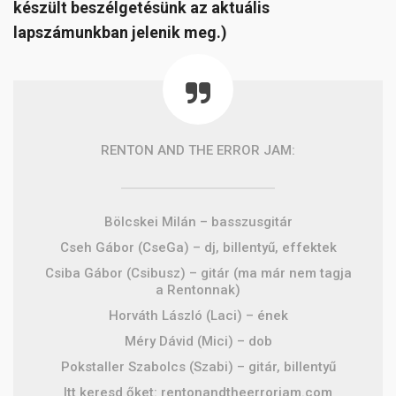
készült beszélgetésünk az aktuális
lapszámunkban jelenik meg.)
RENTON AND THE ERROR JAM:
Bölcskei Milán – basszusgitár
Cseh Gábor (CseGa) – dj, billentyű, effektek
Csiba Gábor (Csibusz) – gitár (ma már nem tagja
a Rentonnak)
Horváth László (Laci) – ének
Méry Dávid (Mici) – dob
Pokstaller Szabolcs (Szabi) – gitár, billentyű
Itt keresd őket: rentonandtheerrorjam.com