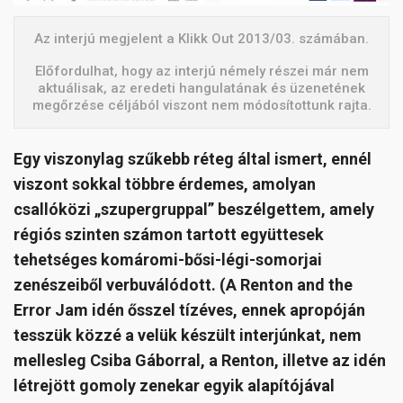
Az interjú megjelent a Klikk Out 2013/03. számában.
Előfordulhat, hogy az interjú némely részei már nem
aktuálisak, az eredeti hangulatának és üzenetének
megőrzése céljából viszont nem módosítottunk rajta.
Egy viszonylag szűkebb réteg által ismert, ennél
viszont sokkal többre érdemes, amolyan
csallóközi „szupergruppal” beszélgettem, amely
régiós szinten számon tartott együttesek
tehetséges komáromi-bősi-légi-somorjai
zenészeiből verbuválódott. (A Renton and the
Error Jam idén ősszel tízéves, ennek apropóján
tesszük közzé a velük készült interjúnkat, nem
mellesleg Csiba Gáborral, a Renton, illetve az idén
létrejött gomoly zenekar egyik alapítójával