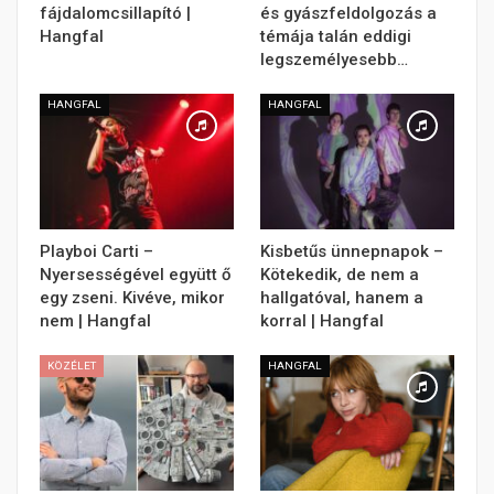
fájdalomcsillapító |
és gyászfeldolgozás a
Hangfal
témája talán eddigi
legszemélyesebb…
HANGFAL
HANGFAL
Playboi Carti –
Kisbetűs ünnepnapok –
Nyersességével együtt ő
Kötekedik, de nem a
egy zseni. Kivéve, mikor
hallgatóval, hanem a
nem | Hangfal
korral | Hangfal
KÖZÉLET
HANGFAL