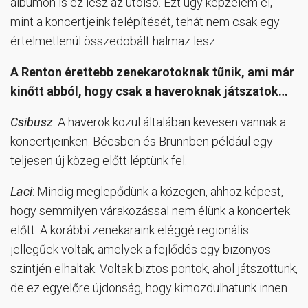
albumon is ez lesz az utolsó. Ezt úgy képzelem el,
mint a koncertjeink felépítését, tehát nem csak egy
értelmetlenül összedobált halmaz lesz.
A Renton érettebb zenekarotoknak tűnik, ami már
kinőtt abból, hogy csak a haveroknak játszatok…
Csibusz
: A haverok közül általában kevesen vannak a
koncertjeinken. Bécsben és Brünnben például egy
teljesen új közeg előtt léptünk fel.
Laci
: Mindig meglepődünk a közegen, ahhoz képest,
hogy semmilyen várakozással nem élünk a koncertek
előtt. A korábbi zenekaraink eléggé regionális
jellegűek voltak, amelyek a fejlődés egy bizonyos
szintjén elhaltak. Voltak biztos pontok, ahol játszottunk,
de ez egyelőre újdonság, hogy kimozdulhatunk innen.