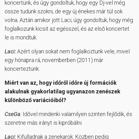
koncertünk, és úgy gondoltuk, hogy egy Dj-vel még
össze tudunk szokni, de egy új énekes már túl sok
volna. Aztán amikor jött Laci, úgy gondoltuk, hogy még
foglalkozunk kicsit az egésszel, és az első koncertet
le is mondtuk.
Laci:
Azért olyan sokat nem foglalkoztunk vele, mivel
egy hónapra rá, novemberben (2011) már
koncerteztünk.
Miért van az, hogy időről időre új formációk
alakulnak gyakorlatilag ugyanazon zenészek
különböző variációiból?
CseGa
: Idővel mindenki valamilyen szinten fejlődik, és
szeretne más irányt is kipróbálni.
Laci:
Kifulladnak a zenekarok. Közben pedig