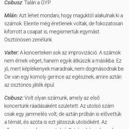
Csibusz
: Talán a GYP.
Milán:
Azt lehet mondani, hogy maguktól alakulnak ki a
számok. Eleinte még éretlenek voltak, de fokozatosan
kiforrott a csapat is, megismertük egymást.
Ösztönösen zenélünk.
Valter:
A koncerteken sok az improvizáció. A számok
nem érnek véget, hanem egyik átkúszik a másikba. Ez
jó, mert képlékenyek maradnak, nem dogmásodnak be.
De van egy komoly gerince az egésznek, amire aztán
az ösztönös játék épül.
Csibusz:
Volt olyan számunk, amely az első
koncertünk ráadásaként született. Az utolsó szám
csak egy jammelés volt, de aztán próbán is elővettük
a témát, és azóta is ezt játsszuk utolsóként. Az