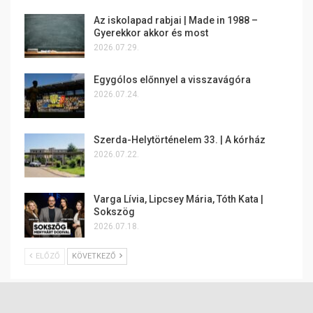
Az iskolapad rabjai | Made in 1988 –
Gyerekkor akkor és most
2026.07.29.
Egygólos előnnyel a visszavágóra
2026.07.24.
Szerda-Helytörténelem 33. | A kórház
2026.07.22.
Varga Lívia, Lipcsey Mária, Tóth Kata |
Sokszög
2026.07.18.
ELŐZŐ
KÖVETKEZŐ