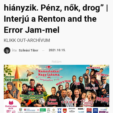
hiányzik. Pénz, nők, drog” |
Interjú a Renton and the
Error Jam-mel
KLIKK OUT-ARCHÍVUM
2021.10.15.
Írta:
Szilvási Tibor
Reklám