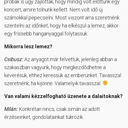
próbák is úgy zajlottak, hogy mindig volt előttünk egy
koncert, amire tolnunk kellett. Nem volt idő új
számokkal pepecselni. Most viszont arra szeretnénk
szentelni az időnket, hogy ha elkészül a lemez, akkor
egy frissebb hanganyaggal folytassuk.
Mikorra lesz lemez?
Csibusz:
Az anyagot már felvettük, jelenleg abban a
szakaszban vagyunk, hogy megkezdődhetne a
keverésük, ehhez keressük az emberünket. Tavasszal
szeretnénk, ha kijönne. Valamelyik tavasszal.
Van valami kézzelfogható üzenete a dalaitoknak?
Milán:
Konkrétan nincs, csak simán az adott
érzéseinket, gondolatainkat tükrözik.