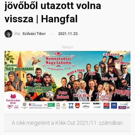
jövőből utazott volna
vissza | Hangfal
2021.11.23.
Írta:
Szilvási Tibor
Reklám
A cikk megjelent a Klikk Out 2021/11. számában.