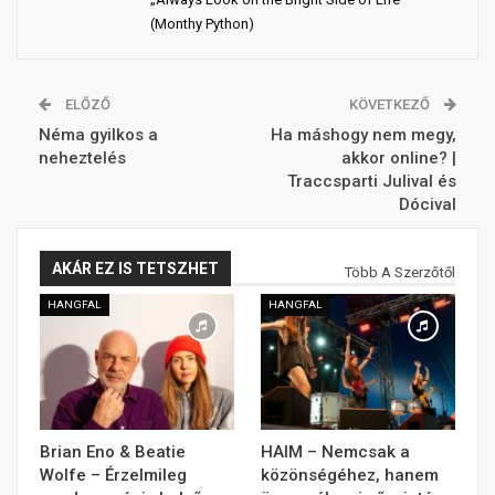
(Monthy Python)
ELŐZŐ
KÖVETKEZŐ
Néma gyilkos a
Ha máshogy nem megy,
neheztelés
akkor online? |
Traccsparti Julival és
Dócival
AKÁR EZ IS TETSZHET
Több A Szerzőtől
HANGFAL
HANGFAL
Brian Eno & Beatie
HAIM – Nemcsak a
Wolfe – Érzelmileg
közönségéhez, hanem