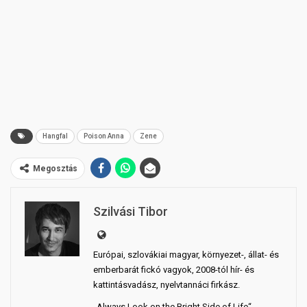
Hangfal
Poison Anna
Zene
Megosztás
Szilvási Tibor
Európai, szlovákiai magyar, környezet-, állat- és
emberbarát fickó vagyok, 2008-tól hír- és
kattintásvadász, nyelvtannáci firkász.
„Always Look on the Bright Side of Life“