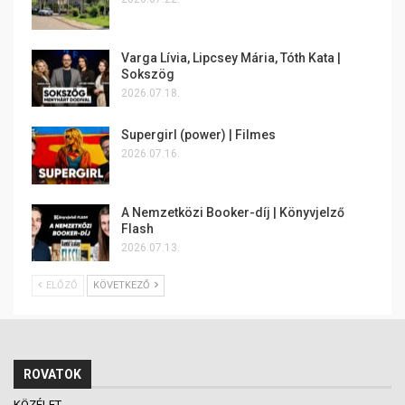
Varga Lívia, Lipcsey Mária, Tóth Kata |
Sokszög
2026.07.18.
Supergirl (power) | Filmes
2026.07.16.
A Nemzetközi Booker-díj | Könyvjelző
Flash
2026.07.13.
ELŐZŐ
KÖVETKEZŐ
ROVATOK
KÖZÉLET