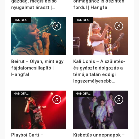
gazdag, mégis belső
önmagához is őszintén
nyugalmat áraszt |…
fordul | Hangfal
HANGFAL
HANGFAL
Beirut – Olyan, mint egy
Kali Uchis – A születés-
fájdalomcsillapító |
és gyászfeldolgozás a
Hangfal
témája talán eddigi
legszemélyesebb…
HANGFAL
HANGFAL
Playboi Carti –
Kisbetűs ünnepnapok –