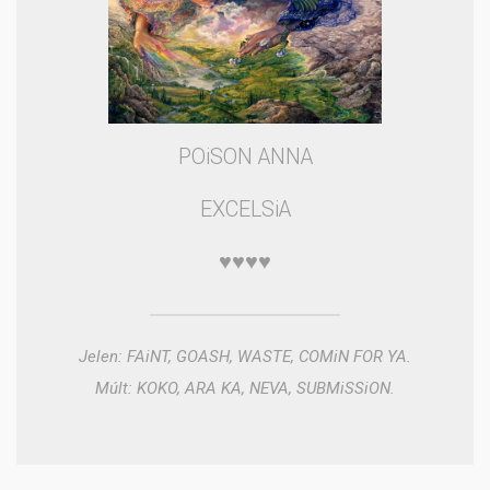
POiSON ANNA
EXCELSiA
♥♥♥♥
Jelen: FAiNT, GOASH, WASTE, COMiN FOR YA.
Múlt: KOKO, ARA KA, NEVA, SUBMiSSiON.