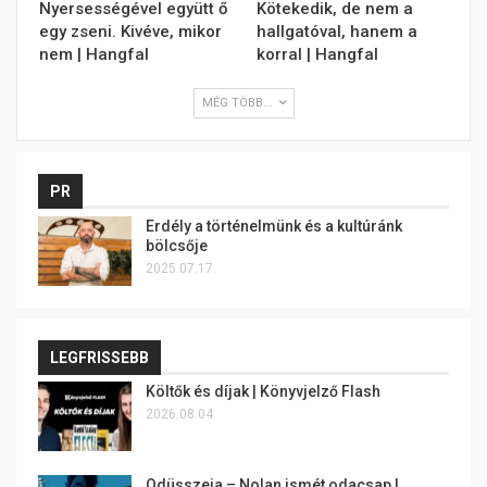
Nyersességével együtt ő
Kötekedik, de nem a
egy zseni. Kivéve, mikor
hallgatóval, hanem a
nem | Hangfal
korral | Hangfal
MÉG TÖBB...
PR
Erdély a történelmünk és a kultúránk
bölcsője
2025.07.17.
LEGFRISSEBB
Költők és díjak | Könyvjelző Flash
2026.08.04.
Odüsszeia – Nolan ismét odacsap |