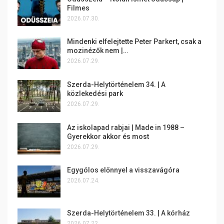
Filmes
2026.07.30.
Mindenki elfelejtette Peter Parkert, csak a
mozinézők nem |…
2026.07.29.
Szerda-Helytörténelem 34. | A
közlekedési park
2026.07.29.
Az iskolapad rabjai | Made in 1988 –
Gyerekkor akkor és most
2026.07.29.
Egygólos előnnyel a visszavágóra
2026.07.24.
Szerda-Helytörténelem 33. | A kórház
2026.07.22.