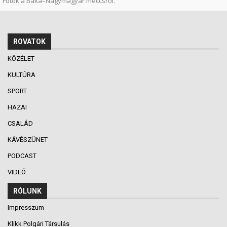
Fotók a Baka–Nagymagyar meccsről.
ROVATOK
KÖZÉLET
KULTÚRA
SPORT
HAZAI
CSALÁD
KÁVÉSZÜNET
PODCAST
VIDEÓ
RÓLUNK
Impresszum
Klikk Polgári Társulás