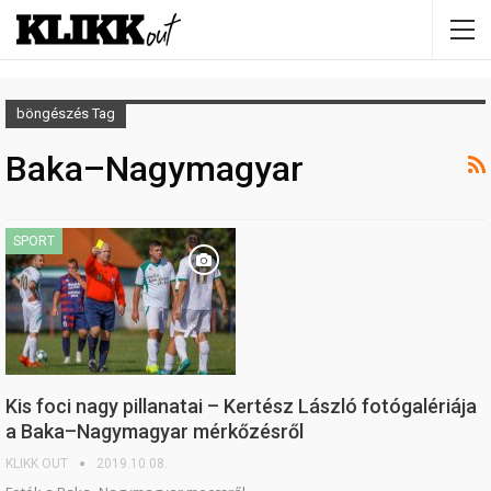
böngészés Tag
Baka–Nagymagyar
SPORT
Kis foci nagy pillanatai – Kertész László fotógalériája
a Baka–Nagymagyar mérkőzésről
KLIKK OUT
2019.10.08.