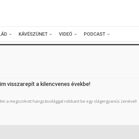
LÁD
KÁVÉSZÜNET
VIDEÓ
PODCAST
im visszarepít a kilencvenes évekbe!
lim a megszokott hangzásvilággal robbant be egy slágergyanús zenével!