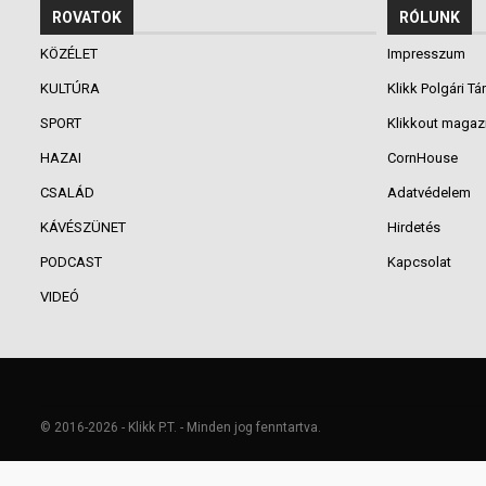
ROVATOK
RÓLUNK
KÖZÉLET
Impresszum
KULTÚRA
Klikk Polgári Tá
SPORT
Klikkout magaz
HAZAI
CornHouse
CSALÁD
Adatvédelem
KÁVÉSZÜNET
Hirdetés
PODCAST
Kapcsolat
VIDEÓ
© 2016-2026 - Klikk P.T. - Minden jog fenntartva.