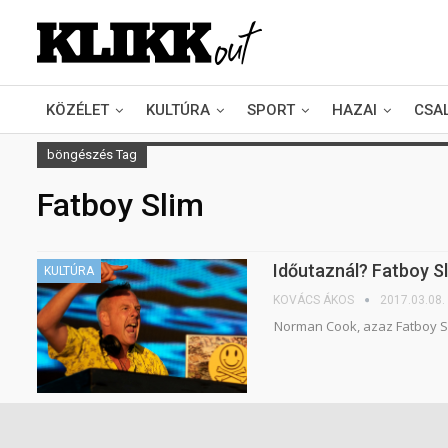
KÖZÉLET
KULTÚRA
SPORT
HAZAI
CSA
böngészés Tag
Fatboy Slim
Időutaznál? Fatboy Sl
KULTÚRA
KOVÁCS ÁKOS
2017.03.08.
Norman Cook, azaz Fatboy S