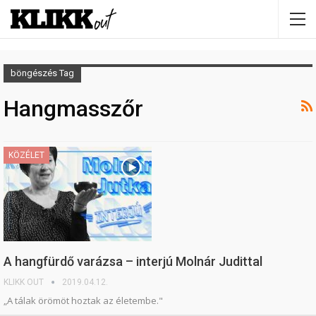
böngészés Tag
Hangmasszőr
KÖZÉLET
A hangfürdő varázsa – interjú Molnár Judittal
KLIKK OUT
2019.04.12.
„A tálak örömöt hoztak az életembe."