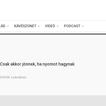
LÁD
KÁVÉSZÜNET
VIDEÓ
PODCAST
Csak akkor jönnek, ha nyomot hagynak
.
 2019/09. számában.