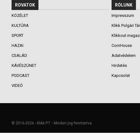
ROVATOK
RÓLUNK
KÖZÉLET
Impresszum
KULTÚRA
Klikk Polgári Tá
SPORT
Klikkout magaz
HAZAI
CornHouse
CSALÁD
Adatvédelem
KÁVÉSZÜNET
Hirdetés
PODCAST
Kapcsolat
VIDEÓ
© 2016-2026 - Klikk P.T. - Minden jog fenntartva.