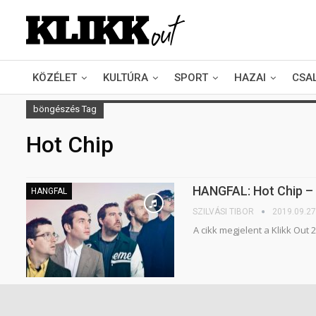
KÖZÉLET
KULTÚRA
SPORT
HAZAI
CSA
böngészés Tag
Hot Chip
HANGFAL: Hot Chip – 
HANGFAL
SZILVÁSI TIBOR
2019.09.27
A cikk megjelent a Klikk Out