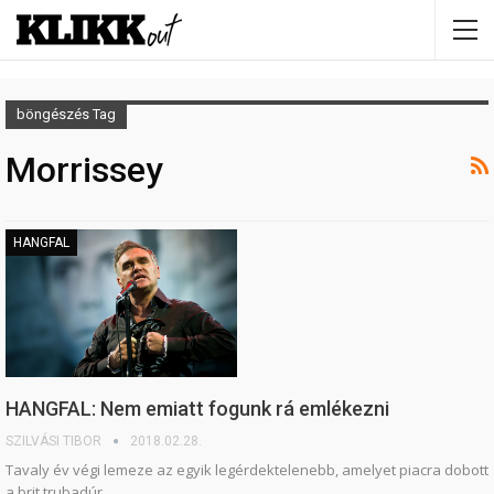
böngészés Tag
Morrissey
HANGFAL
HANGFAL: Nem emiatt fogunk rá emlékezni
SZILVÁSI TIBOR
2018.02.28.
Tavaly év végi lemeze az egyik legérdektelenebb, amelyet piacra dobott
a brit trubadúr.