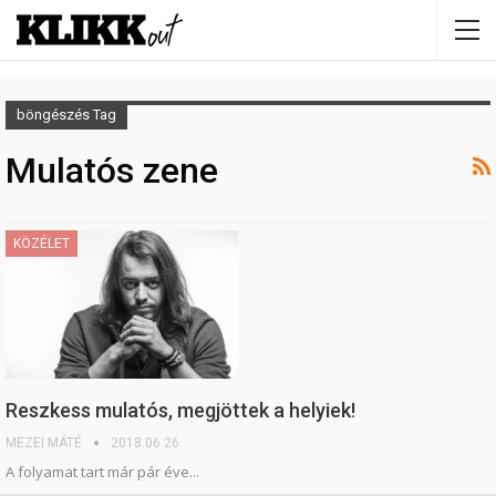
böngészés Tag
Mulatós zene
KÖZÉLET
Reszkess mulatós, megjöttek a helyiek!
MEZEI MÁTÉ
2018.06.26.
A folyamat tart már pár éve...