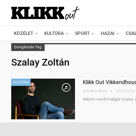
KÖZÉLET
KULTÚRA
SPORT
HAZAI
CSA
böngészés Tag
Szalay Zoltán
Klikk Out Vikkendhou
KULTÚRA
KOVÁCS ÁKOS
2024.02.04.
Milyen zenét hallgat Szalay