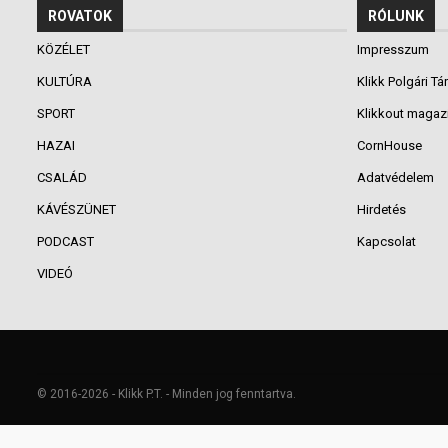
ROVATOK
RÓLUNK
KÖZÉLET
Impresszum
KULTÚRA
Klikk Polgári Tá
SPORT
Klikkout magaz
HAZAI
CornHouse
CSALÁD
Adatvédelem
KÁVÉSZÜNET
Hirdetés
PODCAST
Kapcsolat
VIDEÓ
© 2016-2026 - Klikk P.T. - Minden jog fenntartva.