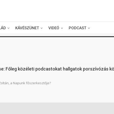
LÁD
KÁVÉSZÜNET
VIDEÓ
PODCAST
se: Főleg közéleti podcastokat hallgatok porszívózás k
 Zoltán, a Napunk főszerkesztője?